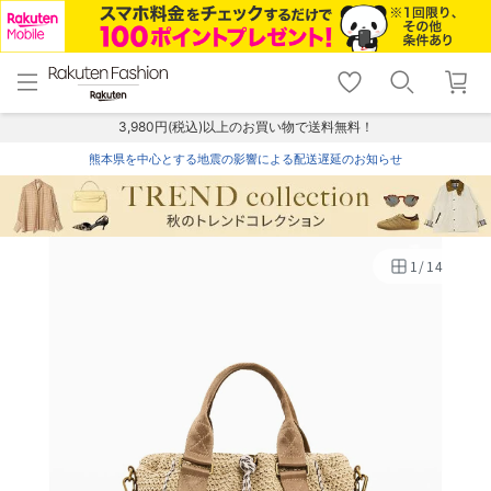
menu
home
search
favorite_border
shopping_cart
lock_outline
メニュー
トップ
検索
お気に入り
カート
ログイン
3,980円(税込)以上のお買い物で送料無料！
熊本県を中心とする地震の影響による配送遅延のお知らせ
1
/
14