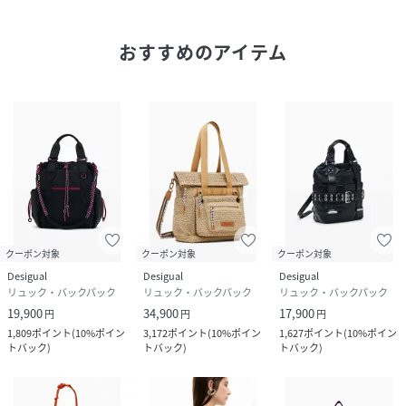
原産国
中国
素材
表地:分類外繊維(紙)100%
おすすめのアイテム
トリミング:ポリエステル98%
ナイロン2%
裏地:ポリエステル100%
サイズ
U
品番
RQ5525_26SAKO03
(
26SAKO03-826-751 RQ5525
)
クーポン対象
クーポン対象
クーポン対象
Desigual
Desigual
Desigual
リュック・バックパック
リュック・バックパック
リュック・バックパック
19,900
34,900
17,900
円
円
円
1,809
ポイント
(
10%ポイン
3,172
ポイント
(
10%ポイン
1,627
ポイント
(
10%ポイン
トバック
)
トバック
)
トバック
)