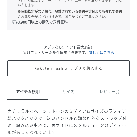
いたします。
※日時指定がない場合、記載されている発送予定日よりも遅れて発送
される場合がございますので、あらかじめご了承ください。
local_shipping
3,980
円以上の購入で送料無料
アプリならポイント最大3倍！
毎月エントリー＆条件達成が必要です。
詳しくはこちら
Rakuten Fashionアプリで購入する
アイテム説明
サイズ
レビュー(-)
ナチュラルなベージュトーンのミディアムサイズのラフィア
製バックパックで、短いハンドルと調節可能なストラップ付
き。編み込み生地で、両サイドにメタルチェーンのディテー
ルがあしらわれています。