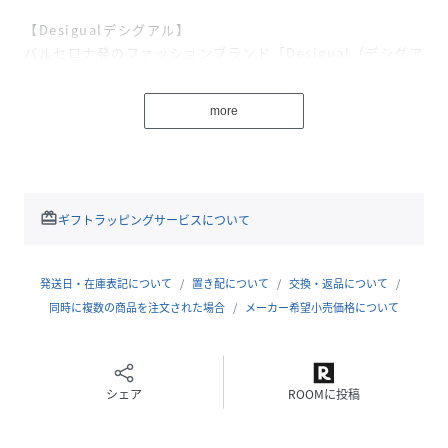
【Desigualデシグアル】
バルセロナ発のファッションブランド「Desigual（デシグア
ル）」。スペイン語で“他とは違う”という意味が現すとお
り、他のブランドにはない地中海をイメージさせるカラフル
more
な色使いやエキゾチックなパターン、パッチワークやデニム
など着る人の個性を引き立てるアイテムを展開。デイリーに
も、ドレスアップにも活躍する幅広いデザインが魅力。レデ
ィースだけではなく、メンズやシューズなど幅広いラインナ
ップを展開。ブランド名にもなっているDesigual(他とは違
redeem
ギフトラッピングサービスについて
う)は、自分自身が他の人と違うことがどれだけ大切で楽しい
ことなのかを改めて感じてもらいたいという私たちの願いが
込められています。自由で楽しく、カラフルで前向き。本当
発送日・在庫表記について
置き配について
交換・返品について
の自分を呼び覚ます鮮やかなカラーやプリント、他とは一味
同時に複数の商品を注文された場合
メーカー希望小売価格について
違うスタイルはファッションを楽しくするものばかりです。
シェア
ROOMに投稿
性別タイプ
ユニセックス