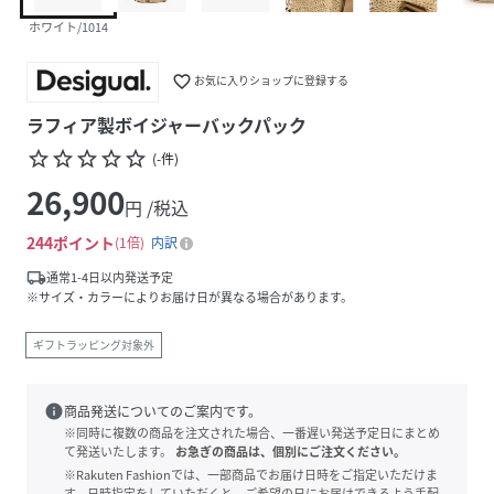
ホワイト/1014
favorite_border
お気に入りショップに登録する
ラフィア製ボイジャーバックパック
star_border
star_border
star_border
star_border
star_border
(
-
件
)
26,900
円 /税込
244
ポイント
1倍
内訳
local_shipping
通常1-4日以内発送予定
※サイズ・カラーによりお届け日が異なる場合があります。
ギフトラッピング対象外
info
商品発送についてのご案内です。
※同時に複数の商品を注文された場合、一番遅い発送予定日にまとめ
て発送いたします。
お急ぎの商品は、個別にご注文ください。
※Rakuten Fashionでは、一部商品でお届け日時をご指定いただけま
す。日時指定をしていただくと、ご希望の日にお届けできるよう手配