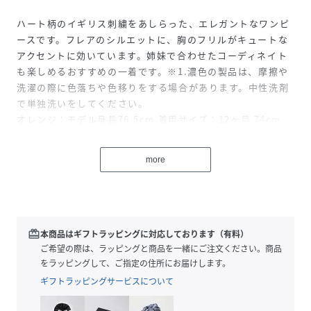
ハート柄のイギリス刺繍をあしらった、エレガントなワンピ
ースです。フレアのシルエットに、胸のフリルがキュートな
アクセントに効いています。姉妹で合わせたコーディネイト
も楽しめるおすすめの一着です。※1.濃色の製品は、摩擦や
洗濯の際に色落ちや色移りをする場合があります。中性洗剤
で単独洗いをしてください。
オレンジ：モデル身長76.5cm 着用サイズ：12ヶ月 74cm
性別タイプ
キッズ
more
原産国
マダガスカル
素材
身生地/裏地100%綿
redeem
本商品はギフトラッピングに対応しております（有料）
サイズ
ご希望の際は、ラッピングと商品を一緒にご注文ください。商品
12ヶ月 74cm、18ヶ月 81cm、24ヶ月 86cm、
36ヶ月 95cm
をラッピングして、ご指定の住所にお届けします。
ギフトラッピングサービスについて
品番
RQ5397_A0F51
(
A0F51-01-070 RQ5397
)