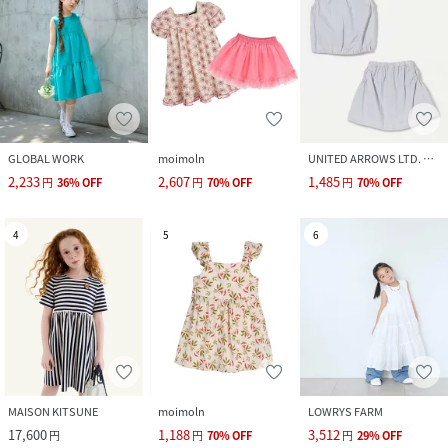
GLOBAL WORK
moimoln
UNITED ARROWS LTD. OUTLET
2,233
2,607
1,485
円
36
%
OFF
円
70
%
OFF
円
70
%
OFF
4
5
6
MAISON KITSUNE
moimoln
LOWRYS FARM
17,600
1,188
3,512
円
円
70
%
OFF
円
29
%
OFF