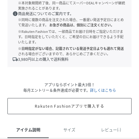
※本対象期間終了後、同一商品にてスーパーDEALキャンペーンが継続
実施されることがあります。
info
商品発送についてのご案内です。
※同時に複数の商品を注文された場合、一番遅い発送予定日にまとめ
て発送いたします。
お急ぎの商品は、個別にご注文ください。
※Rakuten Fashionでは、一部商品でお届け日時をご指定いただけま
す。日時指定をしていただくと、ご希望の日にお届けできるよう手配
いたします。
※日時指定がない場合、記載されている発送予定日よりも遅れて発送
される場合がございますので、あらかじめご了承ください。
local_shipping
3,980
円以上の購入で送料無料
アプリならポイント最大3倍！
毎月エントリー＆条件達成が必要です。
詳しくはこちら
Rakuten Fashionアプリで購入する
アイテム説明
サイズ
レビュー(-)