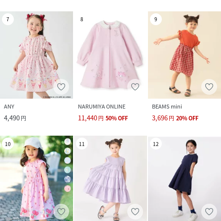
7
8
9
ANY
NARUMIYA ONLINE
BEAMS mini
4,490
11,440
3,696
円
円
50
%
OFF
円
20
%
OFF
10
11
12