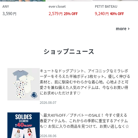
ANY
ever closet
PETIT BATEAU
3,590
2,579
9,240
円
円
25
%
OFF
円
40
%
OFF
more
navigate_next
ショップニュース
キュートなドッグプリント、アイコニックなミラレボ
ーダーをそろえた半袖ボディ3枚セット。優しく伸びる
素材と、肌に馴染むやわらかな着心地。心地よさと可
愛さを兼ね備えた人気のアイテムは、今ならお買い得
にお求めいただけます♡
2026.08.07
＼最大40％OFF／プチバトーのSALE！ 今すぐ使える
春夏アイテムも、これからの季節に重宝するアイテム
も♡ お気に入りの商品を見つけて、お買い逃しなく☆
2026.08.06