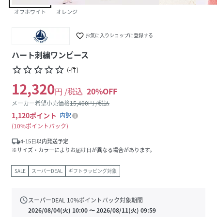
オフホワイト
オレンジ
favorite_border
お気に入りショップに登録する
ハート刺繍ワンピース
star_border
star_border
star_border
star_border
star_border
(
-
件
)
12,320
円 /税込
20
%OFF
メーカー希望小売価格
15,400
円 /税込
1,120
ポイント
内訳
10%ポイントバック
local_shipping
4-15日以内発送予定
※サイズ・カラーによりお届け日が異なる場合があります。
SALE
スーパーDEAL
ギフトラッピング対象
schedule
スーパーDEAL
10
%ポイントバック対象期間
2026/08/04(火) 10:00
〜
2026/08/11(火) 09:59