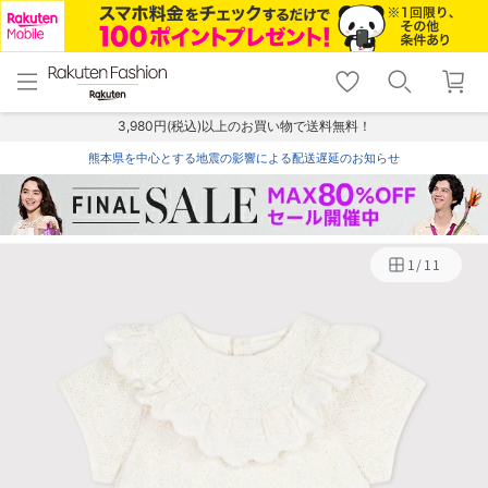
menu
home
search
favorite_border
shopping_cart
lock_outline
メニュー
トップ
検索
お気に入り
カート
ログイン
3,980円(税込)以上のお買い物で送料無料！
熊本県を中心とする地震の影響による配送遅延のお知らせ
1
/
11