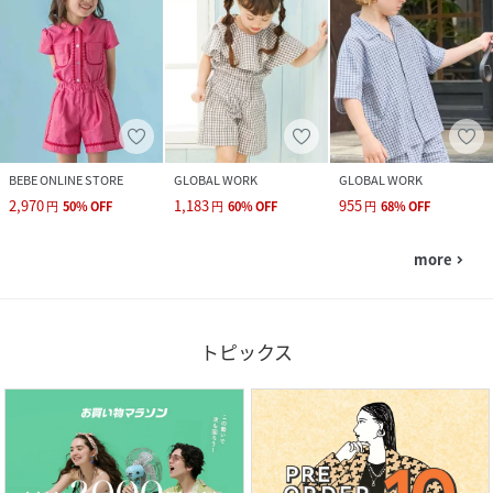
BEBE ONLINE STORE
GLOBAL WORK
GLOBAL WORK
2,970
1,183
955
円
50
%
OFF
円
60
%
OFF
円
68
%
OFF
more
navigate_next
トピックス