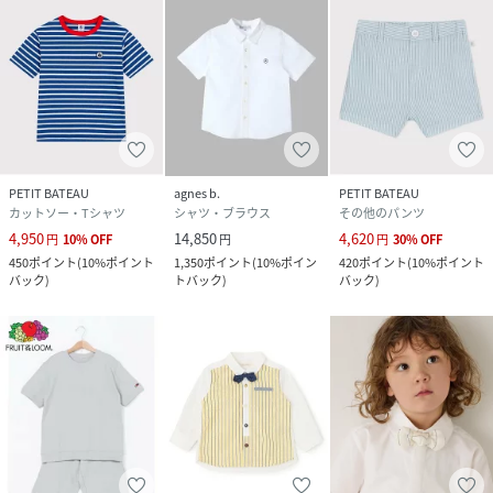
PETIT BATEAU
agnes b.
PETIT BATEAU
カットソー・Tシャツ
シャツ・ブラウス
その他のパンツ
4,950
14,850
4,620
円
10
%
OFF
円
円
30
%
OFF
450
ポイント
(
10%ポイント
1,350
ポイント
(
10%ポイン
420
ポイント
(
10%ポイント
バック
)
トバック
)
バック
)