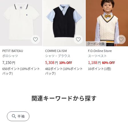
クーポン対象
PETIT BATEAU
COMME CA ISM
F.O.Online Store
ポロシャツ
シャツ・ブラウス
スーツベスト
7,150
5,308
1,188
円
円
10
%
OFF
円
60
%
OFF
650
ポイント
(
10%ポイント
482
ポイント
(
10%ポイント
10
ポイント
(
1倍
)
バック
)
バック
)
関連キーワードから探す
search
半袖