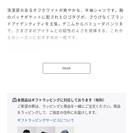
清潔感のあるオフホワイトが爽やかな、半袖シャツです。胸
のパッチポケットに配されたロゴタグが、さりげなくブラン
ドアイデンティティを主張。デニムからバミューダパンツま
で、さまざまのアイテムとの相性のよさを発揮する、これか
らのシーズンにおすすめの一枚です。
性別タイプ
キッズ
原産国
マダガスカル
more
素材
身生地55%綿45%麻
サイズ
3才 95cm、4才 104cm、5才 110cm
redeem
本商品はギフトラッピングに対応しております（有料）
品番
RQ5391_A0F0HA
ご希望の際は、ラッピングと商品を一緒にご注文ください。商品
(
A0F0HA-01-050 RQ5391
)
をラッピングして、ご指定の住所にお届けします。
ギフトラッピングサービスについて