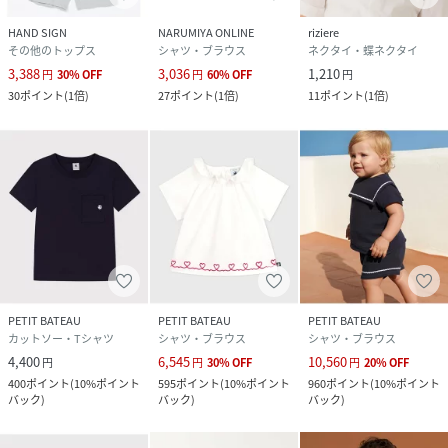
HAND SIGN
NARUMIYA ONLINE
riziere
その他のトップス
シャツ・ブラウス
ネクタイ・蝶ネクタイ
3,388
3,036
1,210
円
30
%
OFF
円
60
%
OFF
円
30
ポイント
(
1倍
)
27
ポイント
(
1倍
)
11
ポイント
(
1倍
)
PETIT BATEAU
PETIT BATEAU
PETIT BATEAU
カットソー・Tシャツ
シャツ・ブラウス
シャツ・ブラウス
4,400
6,545
10,560
円
円
30
%
OFF
円
20
%
OFF
400
ポイント
(
10%ポイント
595
ポイント
(
10%ポイント
960
ポイント
(
10%ポイント
バック
)
バック
)
バック
)