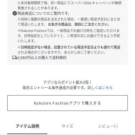
※本対象期間終了後、同一商品にてスーパーDEALキャンペーンが継続
実施されることがあります。
info
商品発送についてのご案内です。
※同時に複数の商品を注文された場合、一番遅い発送予定日にまとめ
て発送いたします。
お急ぎの商品は、個別にご注文ください。
※Rakuten Fashionでは、一部商品でお届け日時をご指定いただけま
す。日時指定をしていただくと、ご希望の日にお届けできるよう手配
いたします。
※日時指定がない場合、記載されている発送予定日よりも遅れて発送
される場合がございますので、あらかじめご了承ください。
local_shipping
3,980
円以上の購入で送料無料
アプリならポイント最大3倍！
毎月エントリー＆条件達成が必要です。
詳しくはこちら
Rakuten Fashionアプリで購入する
アイテム説明
サイズ
レビュー(-)