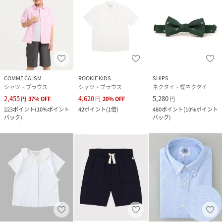
COMME CA ISM
ROOKIE KIDS
SHIPS
シャツ・ブラウス
シャツ・ブラウス
ネクタイ・蝶ネクタイ
2,455
4,620
5,280
円
37
%
OFF
円
20
%
OFF
円
223
ポイント
(
10%ポイント
42
ポイント
(
1倍
)
480
ポイント
(
10%ポイント
バック
)
バック
)