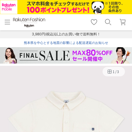
menu
home
search
favorite_border
shopping_cart
lock_outline
メニュー
トップ
検索
お気に入り
カート
ログイン
3,980円(税込)以上のお買い物で送料無料！
熊本県を中心とする地震の影響による配送遅延のお知らせ
1
/
3