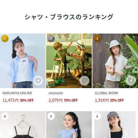
シャツ・ブラウス
のランキング
1
2
3
NARUMIYA ONLINE
moimoln
GLOBAL WORK
11,473
2,079
1,914
円
30
%
OFF
円
70
%
OFF
円
35
%
OFF
4
5
6