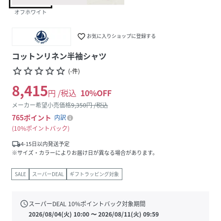
オフホワイト
favorite_border
お気に入りショップに登録する
コットンリネン半袖シャツ
star_border
star_border
star_border
star_border
star_border
(
-
件
)
8,415
円 /税込
10
%OFF
メーカー希望小売価格
9,350
円 /税込
765
ポイント
内訳
10%ポイントバック
local_shipping
4-15日以内発送予定
※サイズ・カラーによりお届け日が異なる場合があります。
SALE
スーパーDEAL
ギフトラッピング対象
schedule
スーパーDEAL
10
%ポイントバック対象期間
2026/08/04(火) 10:00
〜
2026/08/11(火) 09:59