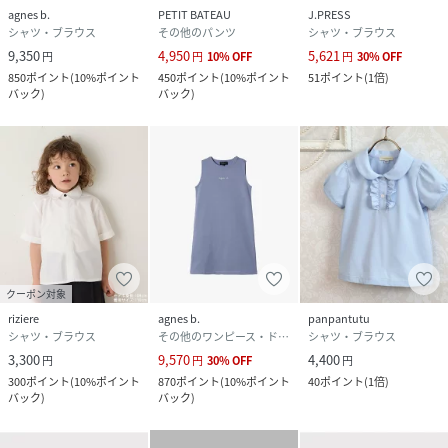
agnes b.
PETIT BATEAU
J.PRESS
シャツ・ブラウス
その他のパンツ
シャツ・ブラウス
9,350
4,950
5,621
円
円
10
%
OFF
円
30
%
OFF
850
ポイント
(
10%ポイント
450
ポイント
(
10%ポイント
51
ポイント
(
1倍
)
バック
)
バック
)
クーポン対象
riziere
agnes b.
panpantutu
シャツ・ブラウス
その他のワンピース・ドレス
シャツ・ブラウス
3,300
9,570
4,400
円
円
30
%
OFF
円
300
ポイント
(
10%ポイント
870
ポイント
(
10%ポイント
40
ポイント
(
1倍
)
バック
)
バック
)