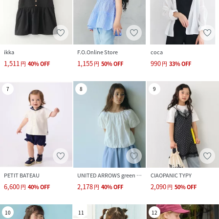
ikka
F.O.Online Store
coca
1,511
1,155
990
円
40
%
OFF
円
50
%
OFF
円
33
%
OFF
7
8
9
PETIT BATEAU
UNITED ARROWS green label relaxing
CIAOPANIC TYPY
6,600
2,178
2,090
円
40
%
OFF
円
40
%
OFF
円
50
%
OFF
10
11
12