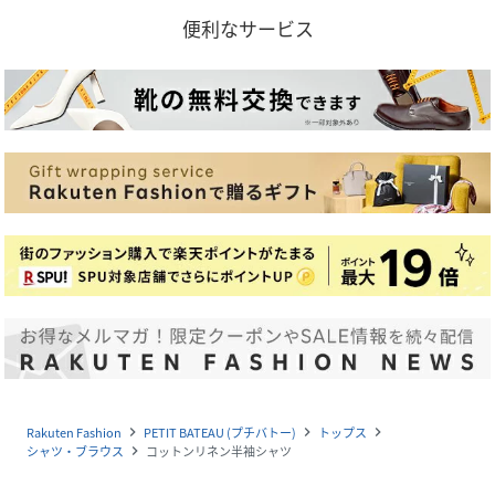
便利なサービス
Rakuten Fashion
PETIT BATEAU (プチバトー)
トップス
navigate_next
navigate_next
navigate_next
シャツ・ブラウス
コットンリネン半袖シャツ
navigate_next