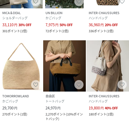
MICA＆DEAL
UN BILLION
INTER-CHAUSSURES
ショルダーバッグ
かごバッグ
ハンドバッグ
33,110
7,975
36,960
円
30
%
OFF
円
50
%
OFF
円
20
%
OFF
301
ポイント
(
1倍
)
72
ポイント
(
1倍
)
336
ポイント
(
1倍
)
TOMORROWLAND
自由区
INTER-CHAUSSURES
かごバッグ
トートバッグ
ハンドバッグ
29,700
24,970
19,800
円
円
円
40
%
OFF
270
ポイント
(
1倍
)
2,270
ポイント
(
10%ポイン
180
ポイント
(
1倍
)
トバック
)