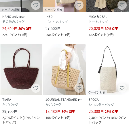
クーポン対象
クーポン対象
NANO universe
INED
MICA＆DEAL
その他のバッグ
ボストンバッグ
トートバッグ
24,640
27,500
20,020
円
30
%
OFF
円
円
30
%
OFF
224
ポイント
(
1倍
)
250
ポイント
(
1倍
)
182
ポイント
(
1倍
)
クーポン対象
TIARA
JOURNAL STANDARD relume
EPOCA
かごバッグ
かごバッグ
ショルダーバッグ
29,700
18,480
25,300
円
円
30
%
OFF
円
28
%
OFF
2,700
ポイント
(
10%ポイン
168
ポイント
(
1倍
)
2,300
ポイント
(
10%ポイン
トバック
)
トバック
)