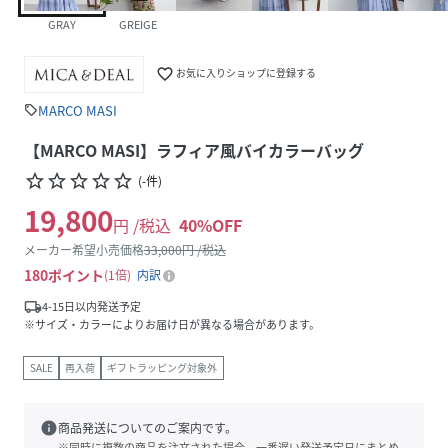
GRAY
GREIGE
favorite_border
お気に入りショップに登録する
MARCO MASI
sell
【MARCO MASI】ラフィア風バイカラーバッグ
star_border
star_border
star_border
star_border
star_border
(
-
件
)
19,800
円 /税込
40
%OFF
メーカー希望小売価格
33,000
円 /税込
180
ポイント
1倍
内訳
local_shipping
4-15日以内発送予定
※サイズ・カラーによりお届け日が異なる場合があります。
SALE
再入荷
ギフトラッピング対象外
info
商品発送についてのご案内です。
※同時に複数の商品を注文された場合、一番遅い発送予定日にまとめ