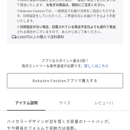
て発送いたします。
お急ぎの商品は、個別にご注文ください。
※Rakuten Fashionでは、一部商品でお届け日時をご指定いただけま
す。日時指定をしていただくと、ご希望の日にお届けできるよう手配
いたします。
※日時指定がない場合、記載されている発送予定日よりも遅れて発送
される場合がございますので、あらかじめご了承ください。
local_shipping
3,980
円以上の購入で送料無料
アプリならポイント最大3倍！
毎月エントリー＆条件達成が必要です。
詳しくはこちら
Rakuten Fashionアプリで購入する
アイテム説明
サイズ
レビュー(-)
バイカラーデザインが目を惹く大容量のトートバッグ。
やや横長のフォルムで収納力は抜群。