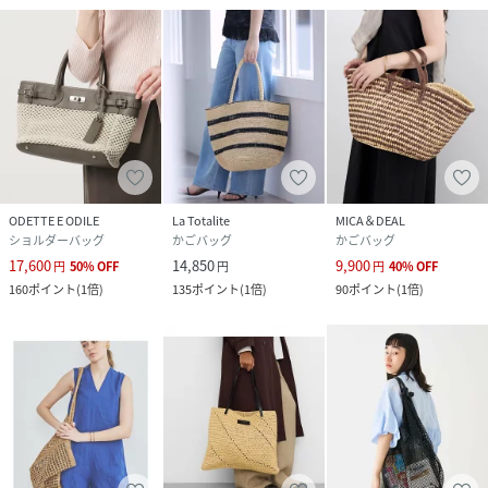
ODETTE E ODILE
La Totalite
MICA＆DEAL
ショルダーバッグ
かごバッグ
かごバッグ
17,600
14,850
9,900
円
50
%
OFF
円
円
40
%
OFF
160
ポイント
(
1倍
)
135
ポイント
(
1倍
)
90
ポイント
(
1倍
)