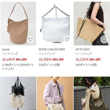
原産国
イタリア
素材
本体：綿52% ナイロン48%
ストラップ：牛革
サイズ
FREE
クリーニング
表記なし
Liesse
INTER-CHAUSSURES
AP STUDIO
品番
RQ5091_0326110034
ハンドバッグ
ハンドバッグ
トートバッグ
(
0326110034-021-101 RQ5091
)
19,140
23,760
16,170
円
40
%
OFF
円
40
%
OFF
円
30
%
OFF
1,740
ポイント
(
10%ポイン
216
ポイント
(
1倍
)
147
ポイント
(
1倍
)
トバック
)