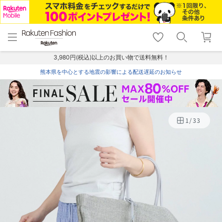
menu
home
search
favorite_border
shopping_cart
lock_outline
メニュー
トップ
検索
お気に入り
カート
ログイン
3,980円(税込)以上のお買い物で送料無料！
熊本県を中心とする地震の影響による配送遅延のお知らせ
1
/
33