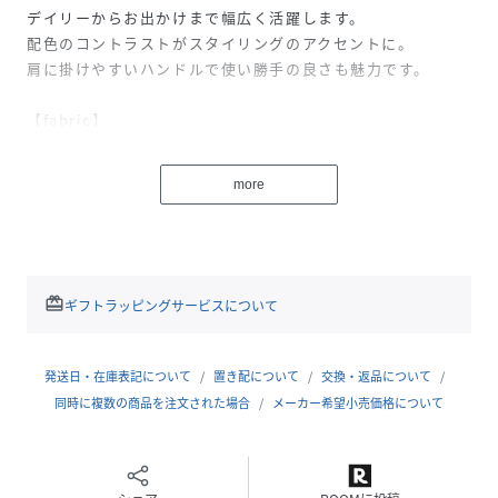
デイリーからお出かけまで幅広く活躍します。
配色のコントラストがスタイリングのアクセントに。
肩に掛けやすいハンドルで使い勝手の良さも魅力です。
【fabric】
ナチュラルな風合いを表現しつつ、綿の柔らかさとナイロン
の軽さ、耐久性を兼ね備えた扱いやすい素材感です。
more
ハンドル部分には牛革を使用し、上品さと耐久性をプラス。
バイカラーと異素材の組み合わせが程よい高級感を演出しま
す。
【coordinate】
redeem
ギフトラッピングサービスについて
リゾート感のあるワンピースや柄パンツなど、リラックス感
のあるスタイリングに合わせるのがおすすめ。
ナチュラルな素材感が季節感を演出し、リゾートや旅行、休
発送日・在庫表記について
置き配について
交換・返品について
日のお出かけスタイルに相性抜群です。
同時に複数の商品を注文された場合
メーカー希望小売価格について
メーカー品番：3614