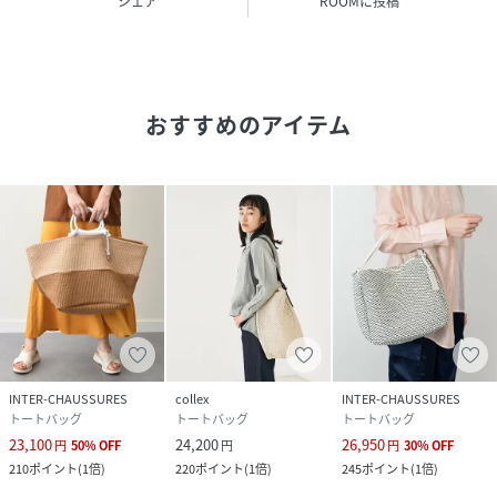
シェア
ROOMに投稿
--------------------------------------
【MARCOMASI／マルコマージ】
2010年にスタートしたイタリア・ミラノ発のファクトリーブ
ランド。ラグジュアリーブランドの生産を担うことでも知ら
れ、厳選された素材・高品質なクオリティに定評がありま
おすすめのアイテム
す。
--------------------------------------
GRAY：モデル身長158cm/着用サイズFREE
GREIGE：モデル身長157cm/着用サイズFREE
*商品画像はできる限り実物の色に近づけるよう徹底してお
りますが、お使いのデバイスのモニター設定、お部屋の照明
等の閲覧環境により実際の色味と異なって見える場合がござ
います。
*画像の商品はサンプルです。実際の商品と仕様、加工が若干
INTER-CHAUSSURES
collex
INTER-CHAUSSURES
異なる場合があります。予めご了承くださいませ。
トートバッグ
トートバッグ
トートバッグ
23,100
24,200
26,950
円
50
%
OFF
円
円
30
%
OFF
210
ポイント
(
1倍
)
220
ポイント
(
1倍
)
245
ポイント
(
1倍
)
性別タイプ
レディース