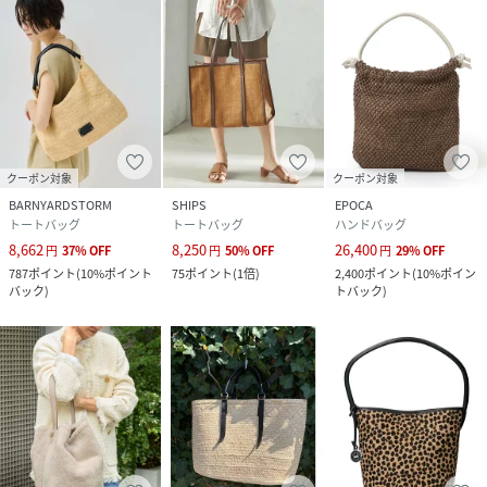
クーポン対象
クーポン対象
BARNYARDSTORM
SHIPS
EPOCA
トートバッグ
トートバッグ
ハンドバッグ
8,662
8,250
26,400
円
37
%
OFF
円
50
%
OFF
円
29
%
OFF
787
ポイント
(
10%ポイント
75
ポイント
(
1倍
)
2,400
ポイント
(
10%ポイン
バック
)
トバック
)