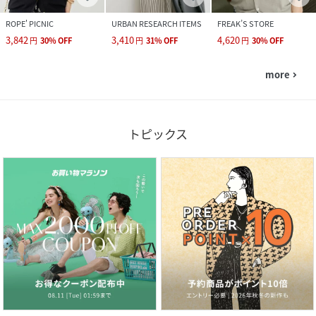
ROPE' PICNIC
URBAN RESEARCH ITEMS
FREAK’S STORE
3,842
3,410
4,620
円
30
%
OFF
円
31
%
OFF
円
30
%
OFF
more
navigate_next
トピックス