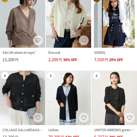
SALON adam et rope'
Discoat
SNIDEL
13,200
2,200
7,920
円
円
50
%
OFF
円
20
%
OFF
4
5
6
COLLAGE GALLARDAGALANTE
Leilian
UNITED ARROWS green label relaxing
13,200
79,200
6,237