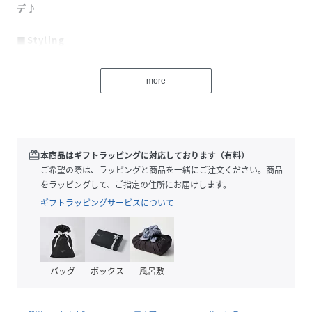
デ♪
■Styling
軽やかに羽織れて、機能性も抜群。
シーズンレスで活躍する、シンプルながらも上品なシアーカ
more
ーディガンが登場しました。
肌に触れた瞬間にひんやりと感じる接触冷感機能付きで、暑
い季節も快適な着心地。
さらにUVカット機能も備えているので、日差し対策としても
頼れる一枚です。
redeem
本商品はギフトラッピングに対応しております（有料）
ご自宅で洗えるマシンウォッシャブル仕様なのも嬉しいポイ
ご希望の際は、ラッピングと商品を一緒にご注文ください。商品
ント。
をラッピングして、ご指定の住所にお届けします。
フロントにはさりげなく映えるゴールドボタンを採用し、シ
ギフトラッピングサービスについて
ンプルな中に女性らしい上品さをプラスしました♪
キャミソールやタンクトップの上にさらっと羽織ったヘルシ
ーな肌見せスタイルや、ワンピースの上にレイヤードさせた
きれいめな女性らしいコーデもオススメ。
バッグ
ボックス
風呂敷
デニムやワイドパンツと合わせたカジュアルスタイルや、ボ
タンを閉めてトップス風に着るのもトレンド感抜群です！