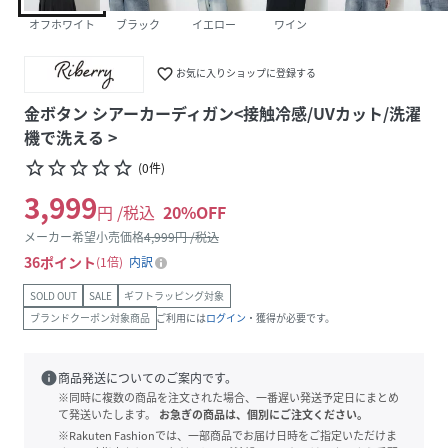
オフホワイト
ブラック
イエロー
ワイン
favorite_border
お気に入りショップに登録する
金ボタン シアーカーディガン<接触冷感/UVカット/洗濯
機で洗える >
star_border
star_border
star_border
star_border
star_border
(
0
件
)
3,999
円 /税込
20
%OFF
メーカー希望小売価格
4,999
円 /税込
36
ポイント
1倍
内訳
SOLD OUT
SALE
ギフトラッピング対象
ブランドクーポン対象商品
ご利用には
ログイン
・獲得が必要です。
info
商品発送についてのご案内です。
※同時に複数の商品を注文された場合、一番遅い発送予定日にまとめ
て発送いたします。
お急ぎの商品は、個別にご注文ください。
※Rakuten Fashionでは、一部商品でお届け日時をご指定いただけま