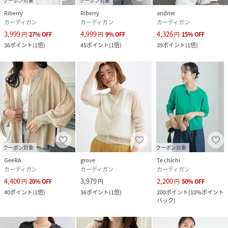
クーポン対象
クーポン対象
UVcare：
紫外線を通しにくい素材を使用しております。
Riberry
Riberry
andme
COOL：
接触冷感素材を使用しており、涼しくご着用いただ
カーディガン
カーディガン
カーディガン
けます。
3,999
4,999
4,326
円
27
%
OFF
円
9
%
OFF
円
15
%
OFF
MACHINEWASHABLE：
ご家庭の洗濯機で洗うことができ
36
ポイント
(
1倍
)
45
ポイント
(
1倍
)
39
ポイント
(
1倍
)
ます。尚、洗濯機を使用される場合は製品につけられた品質
表示のお取り扱いをご確認ください。
▽生地感
透け感：あり●〇〇〇〇なし
生地の厚さ：厚い〇〇〇〇●薄い
裏地：なし
伸縮性：あり
クーポン対象
クーポン対象
GeeRA
grove
Te chichi
カーディガン
カーディガン
カーディガン
4,400
3,979
2,200
※この商品は非常にデリケートな素材を使用しております。
円
20
%
OFF
円
円
50
%
OFF
40
ポイント
(
1倍
)
36
ポイント
(
1倍
)
200
ポイント
(
10%ポイント
ご使用の際、アクセサリー等のひっかけに十分ご注意くださ
バック
)
い。
※商品の梱包には細心の注意を払っていますが、通販の特性