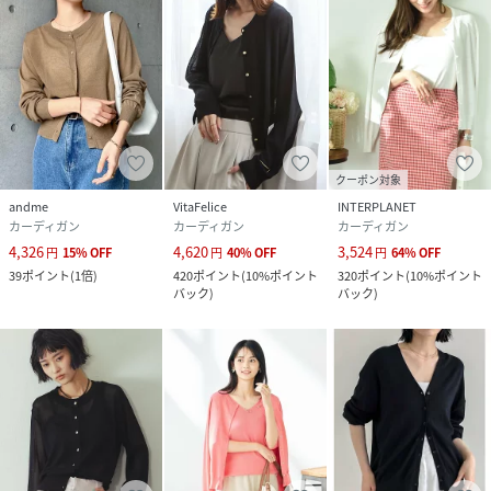
クーポン対象
andme
VitaFelice
INTERPLANET
カーディガン
カーディガン
カーディガン
4,326
4,620
3,524
円
15
%
OFF
円
40
%
OFF
円
64
%
OFF
39
ポイント
(
1倍
)
420
ポイント
(
10%ポイント
320
ポイント
(
10%ポイント
バック
)
バック
)