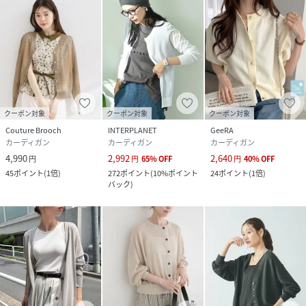
クーポン対象
クーポン対象
クーポン対象
Couture Brooch
INTERPLANET
GeeRA
カーディガン
カーディガン
カーディガン
4,990
2,992
2,640
円
円
65
%
OFF
円
40
%
OFF
45
ポイント
(
1倍
)
272
ポイント
(
10%ポイント
24
ポイント
(
1倍
)
バック
)