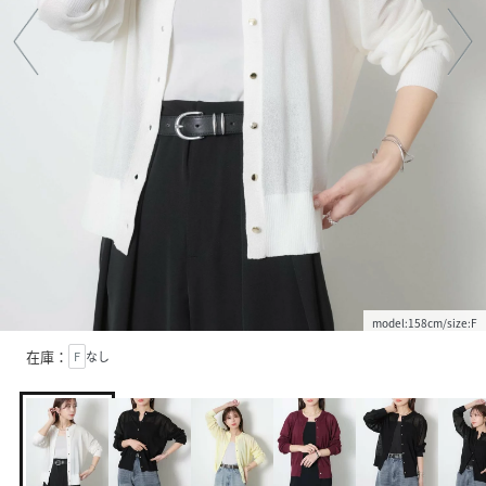
model:158cm/size:F
在庫：
F
なし