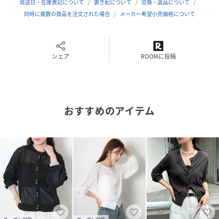
薄くて軽い素材なので冷房対策として肩掛けや持ち運びにも
発送日・在庫表記について
置き配について
交換・返品について
◎
同時に複数の商品を注文された場合
メーカー希望小売価格について
オン・オフ問わず活躍する、機能性とデザイン性を兼ね備え
た万能カーディガンです。
■Detail
シェア
ROOMに投稿
ネックや裾、袖口はリブ仕様でメリハリをつけ、コンパクト
すぎず程よくゆとりのあるシルエットに仕上げています。
伸縮性がありストレスフリーな着心地で、さらっと羽織れる
軽さも魅力。
おすすめのアイテム
短すぎず長すぎない絶妙な丈感で、ボトムを選ばずバランス
よく着こなせるのもポイントです。
■Material
ほんのり透け感のある薄手のニット素材は、レーヨンをベー
スにしたしなやかで落ち感のある風合い。
ナイロンをブレンドすることで、程よいハリと耐久性をプラ
スし、繊細見えしながらもデイリーに使いやすい仕上がりに
仕上げました。