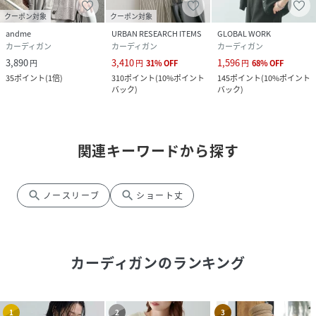
クーポン対象
クーポン対象
andme
URBAN RESEARCH ITEMS
GLOBAL WORK
カーディガン
カーディガン
カーディガン
3,890
3,410
1,596
円
円
31
%
OFF
円
68
%
OFF
35
ポイント
(
1倍
)
310
ポイント
(
10%ポイント
145
ポイント
(
10%ポイント
バック
)
バック
)
関連キーワードから探す
search
search
ノースリーブ
ショート丈
カーディガン
のランキング
1
2
3