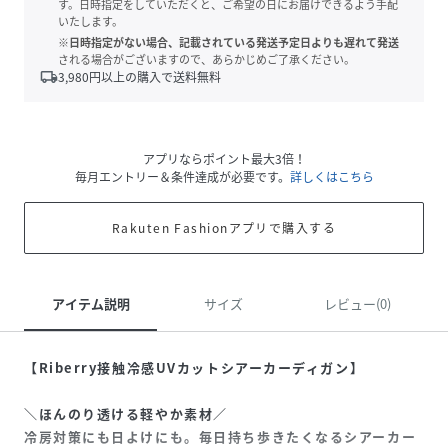
す。日時指定をしていただくと、ご希望の日にお届けできるよう手配
いたします。
※日時指定がない場合、記載されている発送予定日よりも遅れて発送
される場合がございますので、あらかじめご了承ください。
local_shipping
3,980
円以上の購入で送料無料
アプリならポイント最大3倍！
毎月エントリー＆条件達成が必要です。
詳しくはこちら
Rakuten Fashionアプリで購入する
アイテム説明
サイズ
レビュー(0)
【Riberry接触冷感UVカットシアーカーディガン】
＼ほんのり透ける軽やか素材／
冷房対策にも日よけにも。毎日持ち歩きたくなるシアーカー