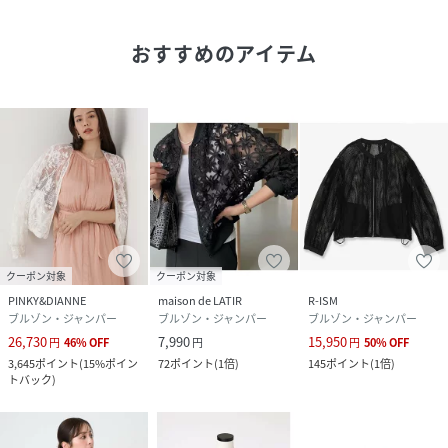
ございます。
またパソコン・スマートフォンなどの環境により、製品と画
おすすめのアイテム
像のカラーが異なる場合もございます。
予めご了承ください。
性別タイプ
レディース
原産国
日本
素材
表地 基布：ナイロン100% 刺繍糸：綿100%
裏地：ポリエステル100%
クーポン対象
クーポン対象
サイズ
02(M)
PINKY&DIANNE
maison de LATIR
R-ISM
ブルゾン・ジャンパー
ブルゾン・ジャンパー
ブルゾン・ジャンパー
クリーニング
洗濯不可|漂白不可|タンブル乾燥不可|アイロン仕
26,730
7,990
15,950
円
46
%
OFF
円
円
50
%
OFF
上げ可|ドライ可|ウエットクリーニング不可
3,645
ポイント
(
15%ポイン
72
ポイント
(
1倍
)
145
ポイント
(
1倍
)
トバック
)
品番
RQ5027_21261019040
(
21261019040-01-020 RQ5027
)