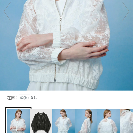
在庫：
02(M)
なし