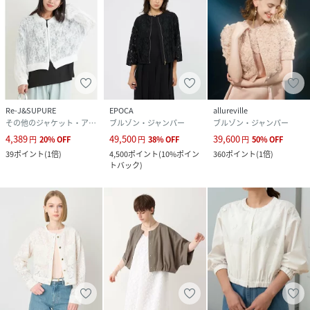
Re-J&SUPURE
EPOCA
allureville
その他のジャケット・アウター
ブルゾン・ジャンパー
ブルゾン・ジャンパー
4,389
49,500
39,600
円
20
%
OFF
円
38
%
OFF
円
50
%
OFF
39
ポイント
(
1倍
)
4,500
ポイント
(
10%ポイン
360
ポイント
(
1倍
)
トバック
)