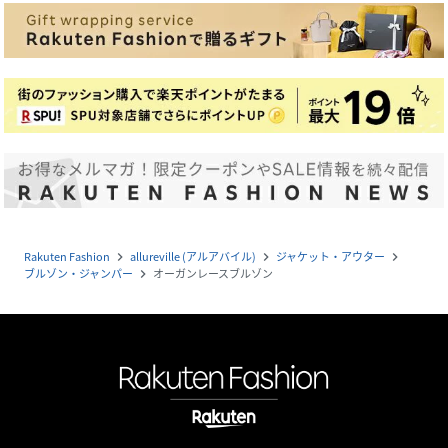
Rakuten Fashion
allureville (アルアバイル)
ジャケット・アウター
navigate_next
navigate_next
navigate_next
ブルゾン・ジャンパー
オーガンレースブルゾン
navigate_next