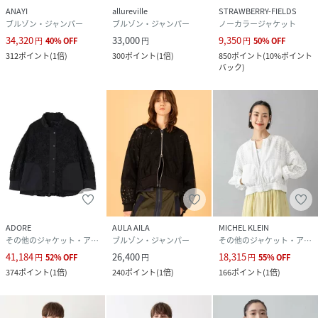
ANAYI
allureville
STRAWBERRY-FIELDS
ブルゾン・ジャンパー
ブルゾン・ジャンパー
ノーカラージャケット
34,320
33,000
9,350
円
40
%
OFF
円
円
50
%
OFF
312
ポイント
(
1倍
)
300
ポイント
(
1倍
)
850
ポイント
(
10%ポイント
バック
)
ADORE
AULA AILA
MICHEL KLEIN
その他のジャケット・アウター
ブルゾン・ジャンパー
その他のジャケット・アウター
41,184
26,400
18,315
円
52
%
OFF
円
円
55
%
OFF
374
ポイント
(
1倍
)
240
ポイント
(
1倍
)
166
ポイント
(
1倍
)