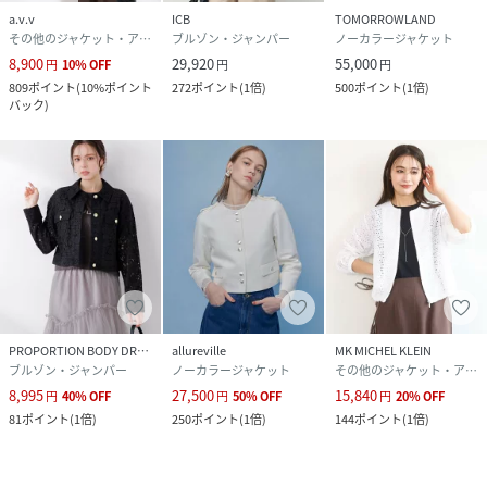
a.v.v
ICB
TOMORROWLAND
その他のジャケット・アウター
ブルゾン・ジャンパー
ノーカラージャケット
8,900
29,920
55,000
円
10
%
OFF
円
円
809
ポイント
(
10%ポイント
272
ポイント
(
1倍
)
500
ポイント
(
1倍
)
バック
)
PROPORTION BODY DRESSING
allureville
MK MICHEL KLEIN
ブルゾン・ジャンパー
ノーカラージャケット
その他のジャケット・アウター
8,995
27,500
15,840
円
40
%
OFF
円
50
%
OFF
円
20
%
OFF
81
ポイント
(
1倍
)
250
ポイント
(
1倍
)
144
ポイント
(
1倍
)