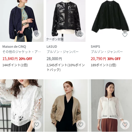
クーポン対象
Maison de CINQ
LASUD
SHIPS
その他のジャケット・アウター
ブルゾン・ジャンパー
ブルゾン・ジャンパー
15,840
28,000
20,790
円
20
%
OFF
円
円
30
%
OFF
144
ポイント
(
1倍
)
2,545
ポイント
(
10%ポイン
189
ポイント
(
1倍
)
トバック
)