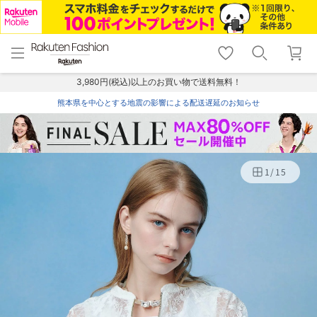
menu
home
search
favorite_border
shopping_cart
lock_outline
メニュー
トップ
検索
お気に入り
カート
ログイン
3,980円(税込)以上のお買い物で送料無料！
熊本県を中心とする地震の影響による配送遅延のお知らせ
1
/
15