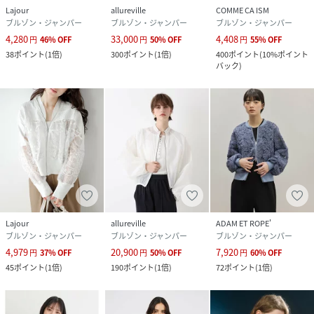
Lajour
allureville
COMME CA ISM
ブルゾン・ジャンパー
ブルゾン・ジャンパー
ブルゾン・ジャンパー
4,280
33,000
4,408
円
46
%
OFF
円
50
%
OFF
円
55
%
OFF
38
ポイント
(
1倍
)
300
ポイント
(
1倍
)
400
ポイント
(
10%ポイント
バック
)
Lajour
allureville
ADAM ET ROPE'
ブルゾン・ジャンパー
ブルゾン・ジャンパー
ブルゾン・ジャンパー
4,979
20,900
7,920
円
37
%
OFF
円
50
%
OFF
円
60
%
OFF
45
ポイント
(
1倍
)
190
ポイント
(
1倍
)
72
ポイント
(
1倍
)