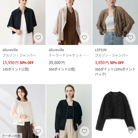
allureville
allureville
LEPSIM
ブルゾン・ジャンパー
テーラードジャケット・ブレザー
ブルゾン・ジャンパー
15,950
39,600
3,850
円
50
%
OFF
円
円
50
%
OFF
145
ポイント
(
1倍
)
360
ポイント
(
1倍
)
350
ポイント
(
10%ポイント
バック
)
クーポン対象