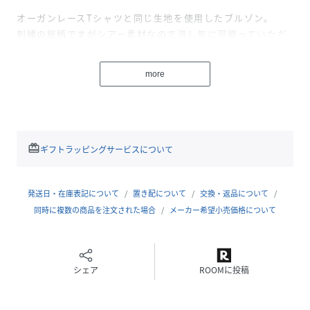
オーガンレースTシャツと同じ生地を使用したブルゾン。
刺繍の総柄ですがシアー素材なので涼し気に羽織っていただ
けます。
Tシャツ同様裏側はチュールで始末しており、オーガンジー
more
特有のチクチク感がなく、ジップを閉めてトップスとしても
着ていただけます。
【スタッフコメント】
オーガンジーの上からレース刺繍を施したブルゾン。
redeem
ギフトラッピングサービスについて
シアー素材のため春先にノースリーブの羽織りとして活躍し
ます。
前を閉めてブラウスとしてもお召しいただけます。
発送日・在庫表記について
置き配について
交換・返品について
透け感があるため、色物や柄物との相性も◎
同時に複数の商品を注文された場合
メーカー希望小売価格について
袖口と裾には太めのゴムが入っている仕様で、袖を上げると
スッキリした印象に。
着丈がしっかりあるのでウエスト周りも隠れるのが嬉しいポ
シェア
ROOMに投稿
イントです◎
※照明の関係により、実際よりも色味が違って見える場合が