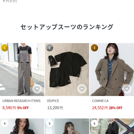
トバック
)
セットアップスーツ
のランキング
1
2
3
URBAN RESEARCH ITEMS
EDIFICE
COMME CA
8,540
13,200
24,552
円
5
%
OFF
円
円
28
%
OFF
4
5
6