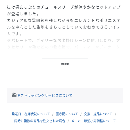
抜け感たっぷりのチュールスリーブが涼やかなセットアップ
が登場しました。
カジュアルな雰囲気を残しながらもエレガントなポリエステ
ルを中心とした生地もさらっとしていてお勧めできるアイテ
ムです。
セパレートで、デイリーなお出掛けシーンに使用したり、ア
クセサリーや鞄などの小物次第で、パーティーやディナータ
イムなどにも寄り添うようなひと品。
more
性別タイプ
レディース
原産国
中国
redeem
素材
トップス:
ギフトラッピングサービスについて
表地:ポリエステル100%
チュール部分:ポリエステル100%
裏地:ポリエステル100%
発送日・在庫表記について
置き配について
交換・返品について
パンツ:
同時に複数の商品を注文された場合
メーカー希望小売価格について
表地:ポリエステル100%
裏地:ポリエステル100%