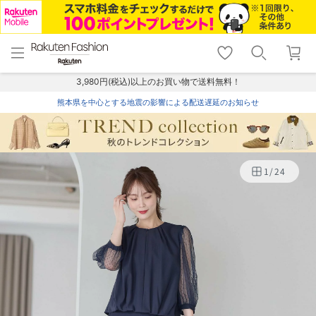
menu
home
search
favorite_border
shopping_cart
lock_outline
メニュー
トップ
検索
お気に入り
カート
ログイン
3,980円(税込)以上のお買い物で送料無料！
熊本県を中心とする地震の影響による配送遅延のお知らせ
1
/
24