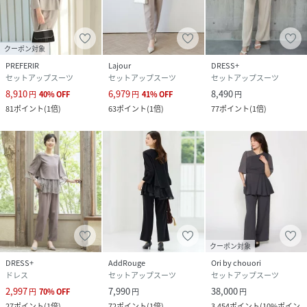
クーポン対象
PREFERIR
Lajour
DRESS+
セットアップスーツ
セットアップスーツ
セットアップスーツ
8,910
6,979
8,490
円
40
%
OFF
円
41
%
OFF
円
81
ポイント
(
1倍
)
63
ポイント
(
1倍
)
77
ポイント
(
1倍
)
クーポン対象
DRESS+
AddRouge
Ori by chouori
ドレス
セットアップスーツ
セットアップスーツ
2,997
7,990
38,000
円
70
%
OFF
円
円
27
ポイント
(
1倍
)
72
ポイント
(
1倍
)
3,454
ポイント
(
10%ポイン