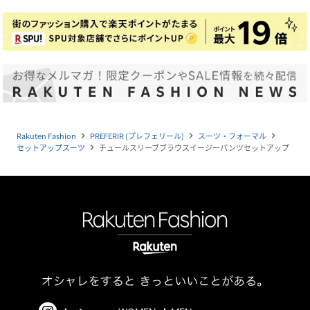
Rakuten Fashion
PREFERIR (プレフェリール)
スーツ・フォーマル
navigate_next
navigate_next
navigate_next
セットアップスーツ
チュールスリーブブラウスイージーパンツセットアップ
navigate_next