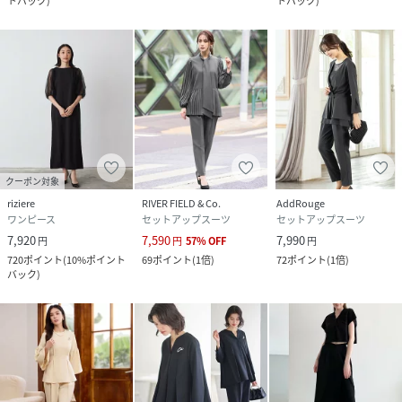
トバック
)
トバック
)
クーポン対象
riziere
RIVER FIELD & Co.
AddRouge
ワンピース
セットアップスーツ
セットアップスーツ
7,920
7,590
7,990
円
円
57
%
OFF
円
720
ポイント
(
10%ポイント
69
ポイント
(
1倍
)
72
ポイント
(
1倍
)
バック
)