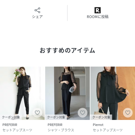
サイズ
36(S)、38(M)、40(L)、42(XL)
シェア
ROOMに投稿
クリーニング
石油系ドライクリーニング
品番
RQ4106_11295
(
11295-NV-36 RQ4106
)
おすすめのアイテム
クーポン対象
クーポン対象
クーポン対象
PREFERIR
PREFERIR
Pierrot
セットアップスーツ
シャツ・ブラウス
セットアップスーツ