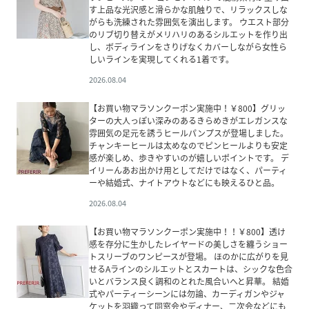
す上品な光沢感と滑らかな肌触りで、リラックスしな
がらも洗練された雰囲気を演出します。 ウエスト部分
のリブ切り替えがメリハリのあるシルエットを作り出
し、ボディラインをさりげなくカバーしながら女性ら
しいラインを実現してくれる1着です。
2026.08.04
【お買い物マラソンクーポン実施中！￥800】グリッ
ターの大人っぽい深みのあるきらめきがエレガンスな
雰囲気の足元を誘うヒールパンプスが登場しました。
チャンキーヒールは太めなのでピンヒールよりも安定
感が楽しめ、歩きやすいのが嬉しいポイントです。 デ
イリーんあお出かけ用としてだけではなく、パーティ
ーや結婚式、ナイトアウトなどにも映えるひと品。
2026.08.04
【お買い物マラソンクーポン実施中！！￥800】透け
感を存分に生かしたレイヤードの美しさを纏うショー
トスリーブのワンピースが登場。 ほのかに広がりを見
せるAラインのシルエットとスカートは、シックな色合
いとバランス良く調和のとれた風合いへと昇華。 結婚
式やパーティーシーンには勿論、カーディガンやジャ
ケットを羽織って同窓会やディナー、二次会などにも