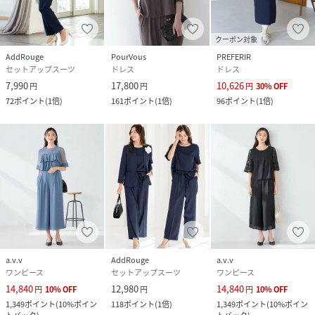
クーポン対象
AddRouge
PourVous
PREFERIR
セットアップスーツ
ドレス
ドレス
7,990
17,800
10,626
円
円
円
30
%
OFF
72
ポイント
(
1倍
)
161
ポイント
(
1倍
)
96
ポイント
(
1倍
)
a.v.v
AddRouge
a.v.v
ワンピース
セットアップスーツ
ワンピース
14,840
12,980
14,840
円
10
%
OFF
円
円
10
%
OFF
1,349
ポイント
(
10%ポイン
118
ポイント
(
1倍
)
1,349
ポイント
(
10%ポイン