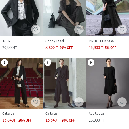
INDIVI
Sonny Label
RIVER FIELD & Co.
20,900
8,800
15,900
円
円
20
%
OFF
円
5
%
OFF
7
8
9
Callarus
Callarus
AddRouge
15,840
15,840
13,990
円
20
%
OFF
円
20
%
OFF
円