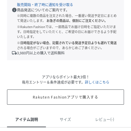
販売開始・終了時に通知を受け取る
info
商品発送についてのご案内です。
※同時に複数の商品を注文された場合、一番遅い発送予定日にまとめ
て発送いたします。
お急ぎの商品は、個別にご注文ください。
※Rakuten Fashionでは、一部商品でお届け日時をご指定いただけま
す。日時指定をしていただくと、ご希望の日にお届けできるよう手配
いたします。
※日時指定がない場合、記載されている発送予定日よりも遅れて発送
される場合がございますので、あらかじめご了承ください。
local_shipping
3,980
円以上の購入で送料無料
アプリならポイント最大3倍！
毎月エントリー＆条件達成が必要です。
詳しくはこちら
Rakuten Fashionアプリで購入する
アイテム説明
サイズ
レビュー(-)