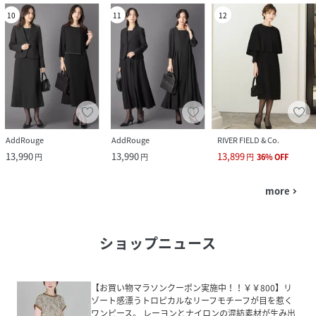
10
11
12
AddRouge
AddRouge
RIVER FIELD & Co.
13,990
13,990
13,899
円
円
円
36
%
OFF
more
navigate_next
ショップニュース
【お買い物マラソンクーポン実施中！！￥￥800】リ
ゾート感漂うトロピカルなリーフモチーフが目を惹く
ワンピース。 レーヨンとナイロンの混紡素材が生み出