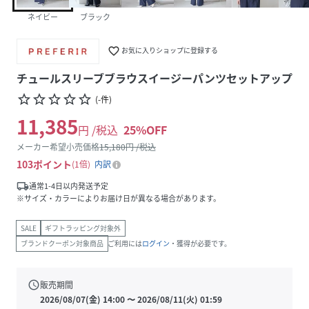
ネイビー
ブラック
favorite_border
お気に入りショップに登録する
チュールスリーブブラウスイージーパンツセットアップ
star_border
star_border
star_border
star_border
star_border
(
-
件
)
11,385
円 /税込
25
%OFF
メーカー希望小売価格
15,180
円 /税込
103
ポイント
1倍
内訳
local_shipping
通常1-4日以内発送予定
※サイズ・カラーによりお届け日が異なる場合があります。
SALE
ギフトラッピング対象外
ブランドクーポン対象商品
ご利用には
ログイン
・獲得が必要です。
schedule
販売期間
2026/08/07(金) 14:00
〜
2026/08/11(火) 01:59