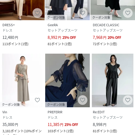
クーポン対象
クーポン対象
DRESS+
GeeRA
DECADE CLASSIC
ドレス
セットアップスーツ
セットアップスーツ
12,480
8,992
7,968
円
円
25
%
OFF
円
20
%
OFF
113
ポイント
(
1倍
)
81
ポイント
(
1倍
)
72
ポイント
(
1倍
)
クーポン対象
クーポン対象
Vin
PREFERIR
Re:EDIT
ドレス
ドレス
セットアップスーツ
35,000
11,385
8,998
円
円
25
%
OFF
円
3,181
ポイント
(
10%ポイン
103
ポイント
(
1倍
)
81
ポイント
(
1倍
)