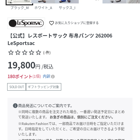
ブラック_M
ホワイト_A
サックス_I
favorite_border
お気に入りショップに登録する
【公式】レスポートサック 布帛パンツ 262006
LeSportsac
star_border
star_border
star_border
star_border
star_border
(
-
件
)
19,800
円 /税込
180
ポイント
1倍
内訳
SOLD OUT
ギフトラッピング対象
info
商品発送についてのご案内です。
※同時に複数の商品を注文された場合、一番遅い発送予定日にまとめ
て発送いたします。
お急ぎの商品は、個別にご注文ください。
※Rakuten Fashionでは、一部商品でお届け日時をご指定いただけま
す。日時指定をしていただくと、ご希望の日にお届けできるよう手配
いたします。