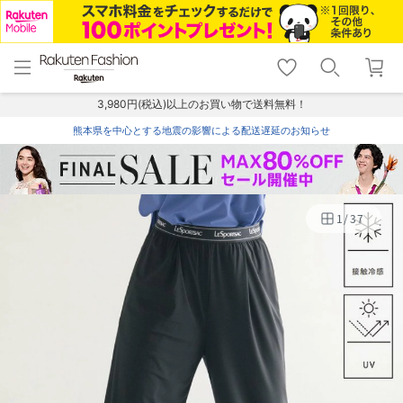
menu
home
search
favorite_border
shopping_cart
lock_outline
メニュー
トップ
検索
お気に入り
カート
ログイン
3,980円(税込)以上のお買い物で送料無料！
熊本県を中心とする地震の影響による配送遅延のお知らせ
1
/
37