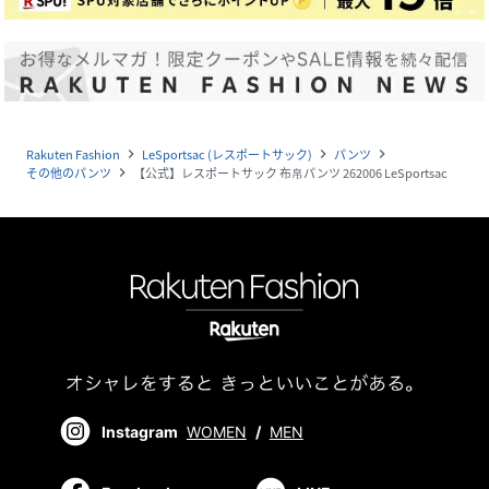
Rakuten Fashion
LeSportsac (レスポートサック)
パンツ
navigate_next
navigate_next
navigate_next
その他のパンツ
【公式】レスポートサック 布帛パンツ 262006 LeSportsac
navigate_next
Instagram
WOMEN
/
MEN