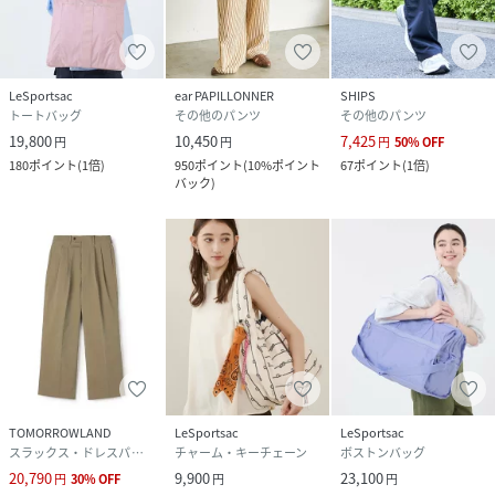
LeSportsac
ear PAPILLONNER
SHIPS
トートバッグ
その他のパンツ
その他のパンツ
19,800
10,450
7,425
円
円
円
50
%
OFF
180
ポイント
(
1倍
)
950
ポイント
(
10%ポイント
67
ポイント
(
1倍
)
バック
)
TOMORROWLAND
LeSportsac
LeSportsac
スラックス・ドレスパンツ
チャーム・キーチェーン
ボストンバッグ
20,790
9,900
23,100
円
30
%
OFF
円
円