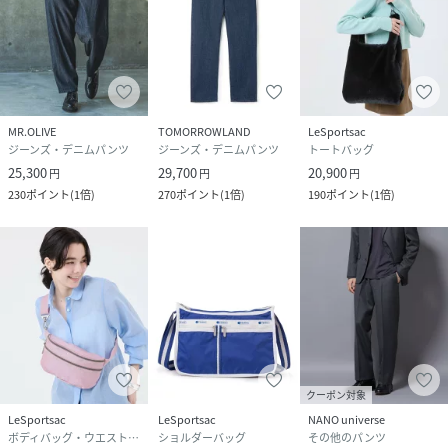
MR.OLIVE
TOMORROWLAND
LeSportsac
ジーンズ・デニムパンツ
ジーンズ・デニムパンツ
トートバッグ
25,300
29,700
20,900
円
円
円
230
ポイント
(
1倍
)
270
ポイント
(
1倍
)
190
ポイント
(
1倍
)
クーポン対象
LeSportsac
LeSportsac
NANO universe
ボディバッグ・ウエストポーチ
ショルダーバッグ
その他のパンツ