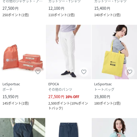
その他のジャケット・アウター
カットソー・Tシャツ
カットソー・Tシャツ
［注意事項］
27,500
12,100
15,400
円
円
円
※画像は光の当たり具合や、閲覧環境により実際の色味と若
250
ポイント
(
1倍
)
110
ポイント
(
1倍
)
140
ポイント
(
1倍
)
干異なる場合がございます。
※ニット素材は特性上、サイズに若干の個体差が生じる場合
がございます。
※ご使用の前に、商品に付属のタグに記載されている「お取
り扱い方法」や「洗濯表示」を必ずご確認ください。
性別タイプ
ユニセックス
原産国
中国
LeSportsac
EPOCA
LeSportsac
ポーチ
その他のパンツ
トートバッグ
素材
本体 ナイロン76% ポリウレタン24％ ゴム部分
15,950
27,500
19,800
円
円
16
%
OFF
円
ナイロン62％ ポリエステル27％ ポリウレタン
11％
145
ポイント
(
1倍
)
2,500
ポイント
(
10%ポイン
180
ポイント
(
1倍
)
トバック
)
サイズ
S、M
品番
RQ3481_262006
(
262006-A-B RQ3481
)