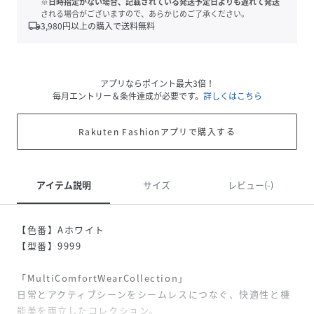
※日時指定がない場合、記載されている発送予定日よりも遅れて発送
される場合がございますので、あらかじめご了承ください。
local_shipping
3,980
円以上の購入で送料無料
アプリならポイント最大3倍！
毎月エントリー＆条件達成が必要です。
詳しくはこちら
Rakuten Fashionアプリで購入する
アイテム説明
サイズ
レビュー(-)
【色番】Aホワイト
【型番】9999
「MultiComfortWearCollection」
日常とアクティブシーンをシームレスにつなぐ、快適性と機
能美を両立したコレクション。