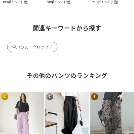
189
ポイント
(
1倍
)
90
ポイント
(
1倍
)
210
ポイント
(
1倍
)
関連キーワードから探す
search
7分丈・クロップド
その他のパンツ
のランキング
1
2
3