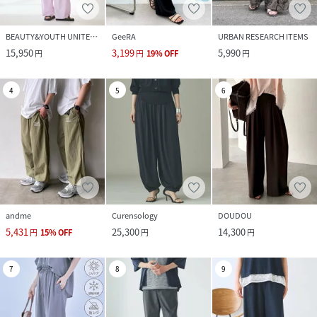
BEAUTY&YOUTH UNITED ARROWS
GeeRA
URBAN RESEARCH ITEMS
15,950
3,199
5,990
円
円
19
%
OFF
円
4
5
6
andme
Curensology
DOUDOU
5,431
25,300
14,300
円
15
%
OFF
円
円
7
8
9