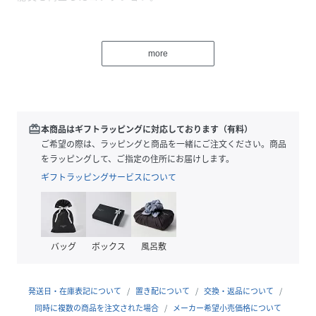
旭化成の高機能素材「CONZERO(R)」を使用した極薄で軽や
かな生地を使用。なめらかな肌当たりと優れたストレッチ性
more
で、動きやすく快適な着心地です。シワになりにくく、お手
入れしやすいのも嬉しいポイント。
持ち運びにも便利で、旅行やアウトドアなどアクティブなシ
ーンにも活躍します。
ウォッシャブル・UVカット・接触冷感機能付きで、暑い季節
redeem
本商品はギフトラッピングに対応しております（有料）
も快適に。
ご希望の際は、ラッピングと商品を一緒にご注文ください。商品
をラッピングして、ご指定の住所にお届けします。
リラックス感がありながらもスポーティーなワイドパンツ。
ギフトラッピングサービスについて
フロントのタックが広がりを抑え、腰まわりをすっきり見せ
てくれるデザインです。ウエストはブランドロゴ入りのゴム
仕様で、ラクなはき心地とさりげないアクセントをプラス。
裾内側にはゴム調節が付いており、絞ればジョガーパンツと
バッグ
ボックス
風呂敷
しても着用可能。スタイリングやシーンに合わせてシルエッ
トの変化が楽しめます。
ヒップにはダミーポケットをあしらい、タウンユースにもな
発送日・在庫表記について
置き配について
交換・返品について
じむ仕上がりに。デイリーからアクティブシーンまで気軽に
同時に複数の商品を注文された場合
メーカー希望小売価格について