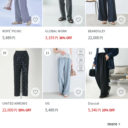
ROPE' PICNIC
GLOBAL WORK
BEARDSLEY
5,489
3,193
22,000
円
円
36
%
OFF
円
10
11
12
UNITED ARROWS
VIS
Discoat
22,000
5,489
5,346
円
50
%
OFF
円
円
10
%
OFF
more
navigate_next