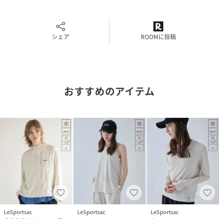
取り入れられデザインです。
《セットアップ対応》
同素材のアイテムと合わせて、セットアップやレイヤードス
シェア
ROOMに投稿
タイルとしても着用いただけます。
サイドスリットタンクトップ（品番：262003）
おすすめのアイテム
フーディーブルゾン（品番：262004）
クルーネックプルオーバー（品番：262005）
ホワイト着用モデル身長：164cm、着用サイズ：M
サックス着用モデル身長：164cm、着用サイズ：M
ブラック着用モデル身長：164cm、着用サイズ：M
［紫外線遮蔽(UVカット)率］
ホワイト：94.7％、サックス：97.8％、ブラック：98.2％
LeSportsac
LeSportsac
LeSportsac