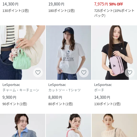
14,300
19,800
7,975
円
円
円
50
%
OFF
130
ポイント
(
1倍
)
180
ポイント
(
1倍
)
725
ポイント
(
10%ポイント
バック
)
LeSportsac
LeSportsac
LeSportsac
チャーム・キーチェーン
カットソー・Tシャツ
ポーチ
9,900
8,800
14,300
円
円
円
90
ポイント
(
1倍
)
80
ポイント
(
1倍
)
130
ポイント
(
1倍
)