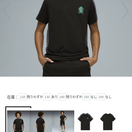
在庫：
120
残りわずか
130
あり
140
残りわずか
150
なし
160
なし