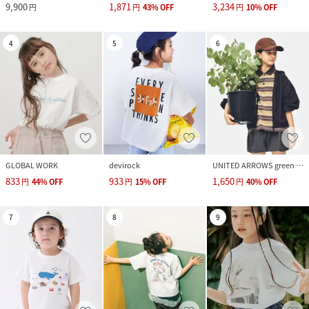
9,900
1,871
3,234
円
円
43
%
OFF
円
10
%
OFF
4
5
6
GLOBAL WORK
devirock
UNITED ARROWS green label relaxing
833
933
1,650
円
44
%
OFF
円
15
%
OFF
円
40
%
OFF
7
8
9