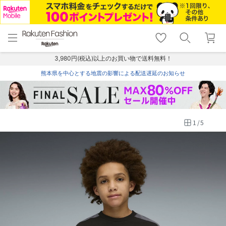
menu
home
search
favorite_border
shopping_cart
lock_outline
メニュー
トップ
検索
お気に入り
カート
ログイン
3,980円(税込)以上のお買い物で送料無料！
熊本県を中心とする地震の影響による配送遅延のお知らせ
1
/
5