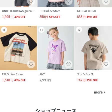
UNITED ARROWS green label relaxing
F.O.Online Store
GLOBAL WORK
1,925
550
833
円
30
%
OFF
円
58
%
OFF
円
44
%
OFF
10
11
12
F.O.Online Store
ANY
ブランシェス
1,518
2,990
742
円
40
%
OFF
円
円
25
%
OFF
more
navigate_next
ショップニュース