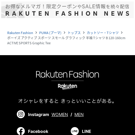
Rakuten Fashion
PUMA (プーマ)
トップス
カットソー・Tシャツ
navigate_next
navigate_next
navigate_next
navigate_next
ボーイズ アクティブ スポーツ スモール グラフィック 半袖 Tシャツ B 120-160cm
ACTIVE SPORTS Graphic Tee
Instagram
WOMEN
/
MEN
Facebook
LINE