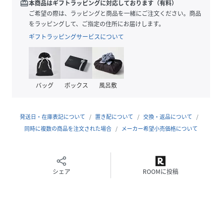
redeem
本商品はギフトラッピングに対応しております（有料）
も快適な着心地をキープ。動きやすいレギュラーフィット
ご希望の際は、ラッピングと商品を一緒にご注文ください。商品
で、学校やクラブ活動、休日の外遊びなど幅広い場面で活躍
をラッピングして、ご指定の住所にお届けします。
します。スポーツへの情熱を後押しする一枚として、8～16
ギフトラッピングサービスについて
歳のお子さまにおすすめです。
特徴
リサイクル素材使用：より良い未来への一歩として、
バッグ
ボックス
風呂敷
20%以上のリサイクルコットン素材を使用していま
す。
発送日・在庫表記について
置き配について
交換・返品について
詳細
同時に複数の商品を注文された場合
メーカー希望小売価格について
フィット:レギュラー丈
メイン素材:シングルジャージー
襟：クルーネック
シェア
ROOMに投稿
半袖
丈：レギュラー丈
PUMA Youth：8才から16歳のお子様にお勧めです