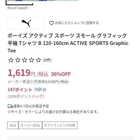
Royal Sapphire
favorite_border
お気に入りショップに登録する
ボーイズ アクティブ スポーツ スモール グラフィック
半袖 Tシャツ B 120-160cm ACTIVE SPORTS Graphic
Tee
star_border
star_border
star_border
star_border
star_border
(
0
件
)
1,619
円 /税込
36
%OFF
メーカー希望小売価格
2,530
円 /税込
147
ポイント
内訳
10%ポイントバック
local_shipping
通常4-7日以内発送予定
※サイズ・カラーによりお届け日が異なる場合があります。
SALE
スーパーDEAL
ギフトラッピング対象