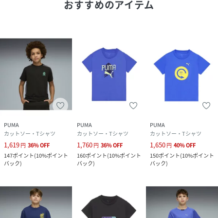
おすすめのアイテム
性別タイプ
キッズ
原産国
バングラデシュ
素材
本体:コットン100%,袖上部:ポリエステル100%,
衿:コットン70%ポリエステル30%
サイズ
120、130、140、150、160
品番
RQ3286_529075
(
529075-50-50-I RQ3286
)
PUMA
PUMA
PUMA
カットソー・Tシャツ
カットソー・Tシャツ
カットソー・Tシャツ
1,619
1,760
1,650
円
36
%
OFF
円
36
%
OFF
円
40
%
OFF
147
ポイント
(
10%ポイント
160
ポイント
(
10%ポイント
150
ポイント
(
10%ポイント
バック
)
バック
)
バック
)