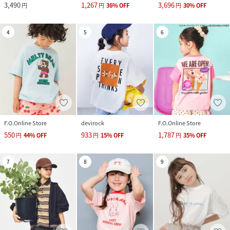
3,490
1,267
3,696
円
円
36
%
OFF
円
30
%
OFF
4
5
6
F.O.Online Store
devirock
F.O.Online Store
550
933
1,787
円
44
%
OFF
円
15
%
OFF
円
35
%
OFF
7
8
9