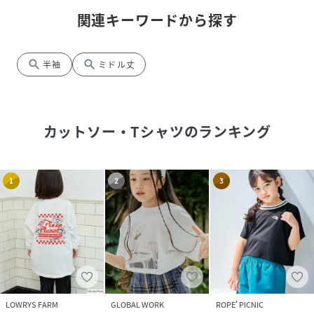
関連キーワードから探す
search
search
半袖
ミドル丈
カットソー・Tシャツ
のランキング
1
2
3
LOWRYS FARM
GLOBAL WORK
ROPE' PICNIC