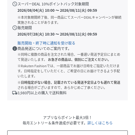
schedule
スーパーDEAL
10
%ポイントバック対象期間
2026/08/04(火) 10:00
〜
2026/08/11(火) 09:59
※本対象期間終了後、同一商品にてスーパーDEALキャンペーンが継続
実施されることがあります。
schedule
販売期間
2026/07/28(火) 10:30
〜
2026/08/11(火) 09:59
販売開始・終了時に通知を受け取る
info
商品発送についてのご案内です。
※同時に複数の商品を注文された場合、一番遅い発送予定日にまとめ
て発送いたします。
お急ぎの商品は、個別にご注文ください。
※Rakuten Fashionでは、一部商品でお届け日時をご指定いただけま
す。日時指定をしていただくと、ご希望の日にお届けできるよう手配
いたします。
※日時指定がない場合、記載されている発送予定日よりも遅れて発送
される場合がございますので、あらかじめご了承ください。
local_shipping
3,980
円以上の購入で送料無料
アプリならポイント最大3倍！
毎月エントリー＆条件達成が必要です。
詳しくはこちら