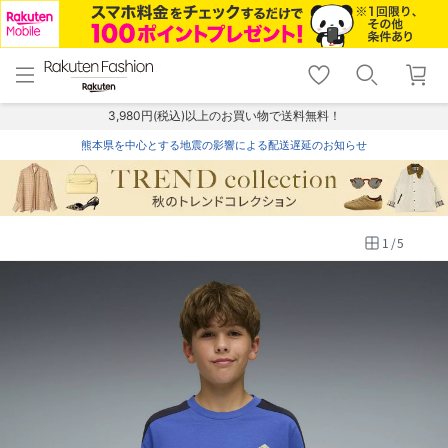
menu
home
search
favorite_border
shopping_cart
lock_outline
メニュー
トップ
検索
お気に入り
カート
ログイン
3,980円(税込)以上のお買い物で送料無料！
熊本県を中心とする地震の影響による配送遅延のお知らせ
1
/
5