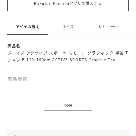
Rakuten Fashionアプリで購入する
アイテム説明
サイズ
レビュー(0)
商品名
ボーイズ アクティブ スポーツ スモール グラフィック 半袖 T
シャツ B 120-160cm ACTIVE SPORTS Graphic Tee
商品情報
フィールドからコート、そしてスタジアムへ。スポーツを楽
しむ子どもたちの動きを快適にサポートする、アクティブ ス
ポーツ コレクションの半袖Tシャツです。
more
シンプルなデザインながら、どんなアクティブシーンにも馴
染むスポーティーなスタイルに仕上げました。 柔らかなシン
グルジャージー素材を採用しており、デイリーでも運動時で