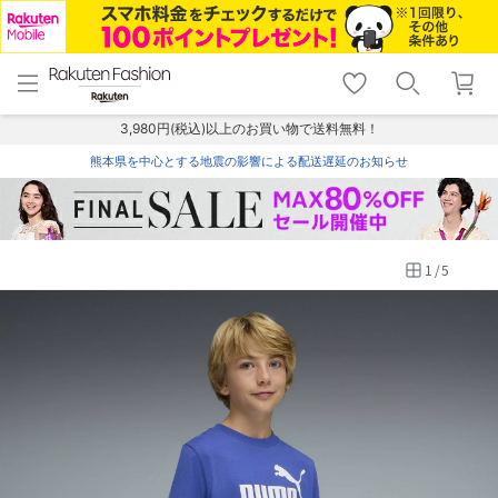
menu
home
search
favorite_border
shopping_cart
lock_outline
メニュー
トップ
検索
お気に入り
カート
ログイン
3,980円(税込)以上のお買い物で送料無料！
熊本県を中心とする地震の影響による配送遅延のお知らせ
1
/
5