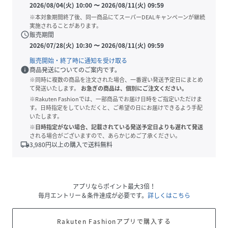
2026/08/04(火) 10:00
〜
2026/08/11(火) 09:59
※本対象期間終了後、同一商品にてスーパーDEALキャンペーンが継続
実施されることがあります。
schedule
販売期間
2026/07/28(火) 10:30
〜
2026/08/11(火) 09:59
販売開始・終了時に通知を受け取る
info
商品発送についてのご案内です。
※同時に複数の商品を注文された場合、一番遅い発送予定日にまとめ
て発送いたします。
お急ぎの商品は、個別にご注文ください。
※Rakuten Fashionでは、一部商品でお届け日時をご指定いただけま
す。日時指定をしていただくと、ご希望の日にお届けできるよう手配
いたします。
※日時指定がない場合、記載されている発送予定日よりも遅れて発送
される場合がございますので、あらかじめご了承ください。
local_shipping
3,980
円以上の購入で送料無料
アプリならポイント最大3倍！
毎月エントリー＆条件達成が必要です。
詳しくはこちら
Rakuten Fashionアプリで購入する