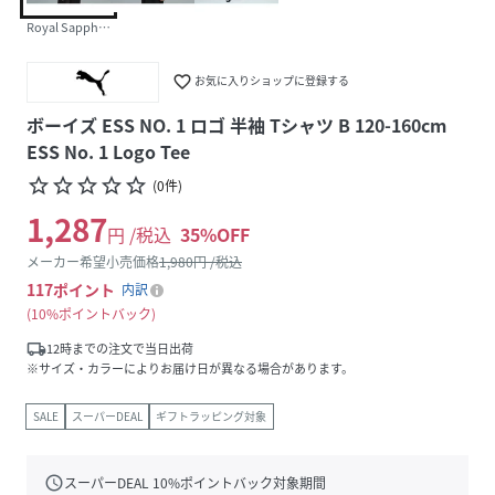
Royal Sapphire
favorite_border
お気に入りショップに登録する
ボーイズ ESS NO. 1 ロゴ 半袖 Tシャツ B 120-160cm
ESS No. 1 Logo Tee
star_border
star_border
star_border
star_border
star_border
(
0
件
)
1,287
円 /税込
35
%OFF
メーカー希望小売価格
1,980
円 /税込
117
ポイント
内訳
10%ポイントバック
local_shipping
12時までの注文で当日出荷
※サイズ・カラーによりお届け日が異なる場合があります。
SALE
スーパーDEAL
ギフトラッピング対象
schedule
スーパーDEAL
10
%ポイントバック対象期間