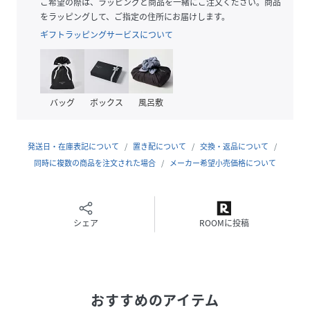
ご希望の際は、ラッピングと商品を一緒にご注文ください。商品
リサイクル素材使用：より良い未来への一歩として、
をラッピングして、ご指定の住所にお届けします。
20％以上のリサイクル素材を使用しています
ギフトラッピングサービスについて
詳細
程よいフィット感で快適な着心地のレギュラーフィッ
バッグ
ボックス
風呂敷
ト
本体:シングルジャージー
レギュラー丈
発送日・在庫表記について
置き配について
交換・返品について
クルーネック
同時に複数の商品を注文された場合
メーカー希望小売価格について
半袖
PUMA Youth:8才以上のお子様にお勧めのサイズ
シェア
ROOMに投稿
性別タイプ
キッズ
原産国
バングラデシュ
素材
本体:コットン100%,リブ:コットン80%ポリエス
おすすめのアイテム
テル20%