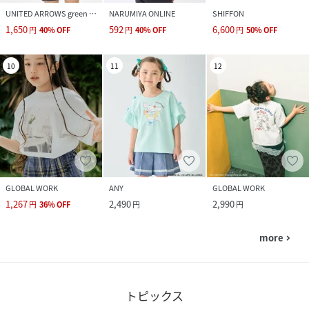
UNITED ARROWS green label relaxing
NARUMIYA ONLINE
SHIFFON
1,650
592
6,600
円
40
%
OFF
円
40
%
OFF
円
50
%
OFF
10
11
12
GLOBAL WORK
ANY
GLOBAL WORK
1,267
2,490
2,990
円
36
%
OFF
円
円
more
navigate_next
トピックス