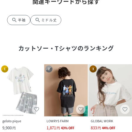
関連キーワードから探す
search
search
半袖
ミドル丈
カットソー・Tシャツ
のランキング
1
2
3
gelato pique
LOWRYS FARM
GLOBAL WORK
9,900
1,871
833
円
円
43
%
OFF
円
44
%
OFF