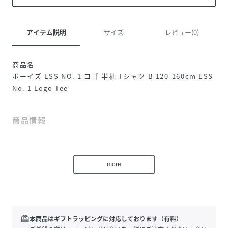
アイテム説明
サイズ
レビュー(0)
商品名
ボーイズ ESS NO. 1 ロゴ 半袖 Tシャツ B 120-160cm ESS
No. 1 Logo Tee
商品情報
印象的なプーマNo. 1 ロゴラバープリントのカジュアルTシ
ャツ。
more
レギュラーフィット、レギュラー丈のシルエットで着回しし
やすいアイテムです。お子様の普段使いやお休みの日に最適
です。8歳以上のお子様におすすめのサイズ。
特徴
redeem
本商品はギフトラッピングに対応しております（有料）