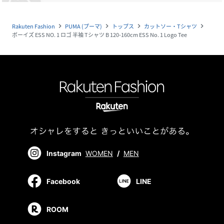
Rakuten Fashion
PUMA (プーマ)
トップス
カットソー・Tシャツ
navigate_next
navigate_next
navigate_next
navigate_next
ボーイズ ESS NO. 1 ロゴ 半袖 Tシャツ B 120-160cm ESS No. 1 Logo Tee
Instagram
WOMEN
/
MEN
Facebook
LINE
ROOM