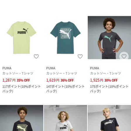
サイズ
120、130、140、150、160
品番
RQ3009_687785
(
687785-50-50-I RQ3009
)
PUMA
PUMA
PUMA
カットソー・Tシャツ
カットソー・Tシャツ
カットソー・Tシャツ
1,287
1,619
1,925
円
35
%
OFF
円
36
%
OFF
円
30
%
OFF
117
ポイント
(
10%ポイント
147
ポイント
(
10%ポイント
175
ポイント
(
10%ポイント
バック
)
バック
)
バック
)