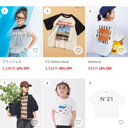
4
5
6
ブランシェス
F.O.Online Store
devirock
3,234
1,518
933
円
10
%
OFF
円
40
%
OFF
円
15
%
OFF
7
8
9