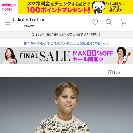
menu
home
search
favorite_border
shopping_cart
lock_outline
メニュー
トップ
検索
お気に入り
カート
ログイン
3,980円(税込)以上のお買い物で送料無料！
熊本県を中心とする地震の影響による配送遅延のお知らせ
1
/
5