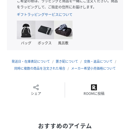
ご希望の際は、ラッピングと商品を一緒にご注文ください。商品
なシーンにもぴったり。着るだけでコーディネートが華や
をラッピングして、ご指定の住所にお届けします。
ぎ、遊び心あふれる一枚です。
ギフトラッピングサービスについて
特徴
リサイクル素材使用：より良い未来への一歩として、
20%以上のリサイクルコットン素材を使用していま
バッグ
ボックス
風呂敷
す。
詳細
発送日・在庫表記について
置き配について
交換・返品について
同時に複数の商品を注文された場合
メーカー希望小売価格について
フィット:レギュラー丈
メイン素材:シングルジャージー
襟：クルーネック
半袖
シェア
ROOMに投稿
丈：レギュラー丈
PUMA Youth：8才から16歳のお子様にお勧めです
性別タイプ
キッズ
おすすめのアイテム