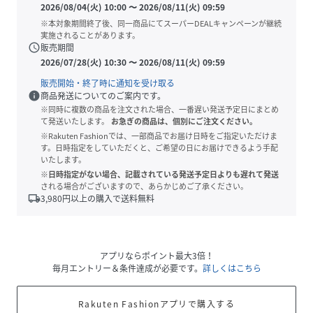
2026/08/04(火) 10:00
〜
2026/08/11(火) 09:59
※本対象期間終了後、同一商品にてスーパーDEALキャンペーンが継続
実施されることがあります。
schedule
販売期間
2026/07/28(火) 10:30
〜
2026/08/11(火) 09:59
販売開始・終了時に通知を受け取る
info
商品発送についてのご案内です。
※同時に複数の商品を注文された場合、一番遅い発送予定日にまとめ
て発送いたします。
お急ぎの商品は、個別にご注文ください。
※Rakuten Fashionでは、一部商品でお届け日時をご指定いただけま
す。日時指定をしていただくと、ご希望の日にお届けできるよう手配
いたします。
※日時指定がない場合、記載されている発送予定日よりも遅れて発送
される場合がございますので、あらかじめご了承ください。
local_shipping
3,980
円以上の購入で送料無料
アプリならポイント最大3倍！
毎月エントリー＆条件達成が必要です。
詳しくはこちら
Rakuten Fashionアプリで購入する