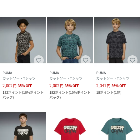
原産国
中国
素材
本体:コットン100%,リブ:コットン71%ポリエス
テル29%
サイズ
120、130、140、150、160
品番
RQ2990_694233
(
694233-87-87-I RQ2990
)
PUMA
PUMA
PUMA
カットソー・Tシャツ
カットソー・Tシャツ
カットソー・Tシャツ
2,002
2,002
2,041
円
35
%
OFF
円
35
%
OFF
円
36
%
OFF
182
ポイント
(
10%ポイント
182
ポイント
(
10%ポイント
18
ポイント
(
1倍
)
バック
)
バック
)