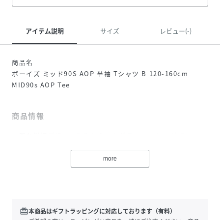
アイテム説明
サイズ
レビュー(-)
商品名
ボーイズ ミッド90S AOP 半袖 Tシャツ B 120-160cm
MID90s AOP Tee
商品情報
大胆な総柄デザインをあしらったグラフィック 半袖 Tシャ
ツ。
more
MID 90sコレクションならではの、レトロとモダンを融合さ
せたデザインが魅力です。ロゴデザインも配し、存在感のあ
る仕上がりです。クルーネック仕様で着心地が良く、動きや
すさも確保。総柄ならではの迫力あるデザインがコーディネ
redeem
本商品はギフトラッピングに対応しております（有料）
ートの主役になり、日常のカジュアルスタイルやアクティブ