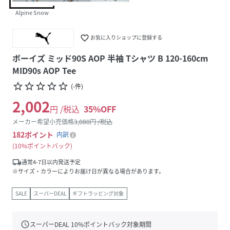
Alpine Snow
favorite_border
お気に入りショップに登録する
ボーイズ ミッド90S AOP 半袖 Tシャツ B 120-160cm
MID90s AOP Tee
star_border
star_border
star_border
star_border
star_border
(
-
件
)
2,002
円 /税込
35
%OFF
メーカー希望小売価格
3,080
円 /税込
182
ポイント
内訳
10%ポイントバック
local_shipping
通常4-7日以内発送予定
※サイズ・カラーによりお届け日が異なる場合があります。
SALE
スーパーDEAL
ギフトラッピング対象
schedule
スーパーDEAL
10
%ポイントバック対象期間