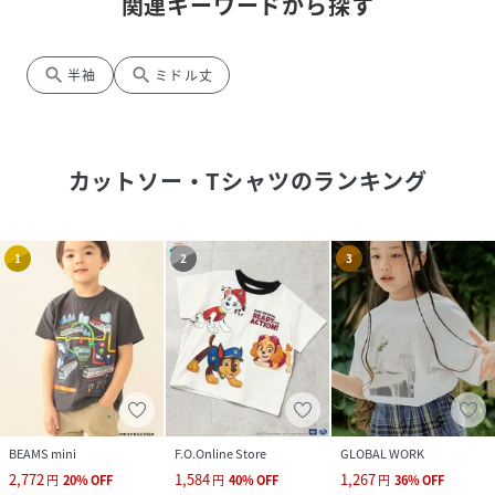
関連キーワードから探す
search
search
半袖
ミドル丈
カットソー・Tシャツ
のランキング
1
2
3
BEAMS mini
F.O.Online Store
GLOBAL WORK
2,772
1,584
1,267
円
20
%
OFF
円
40
%
OFF
円
36
%
OFF