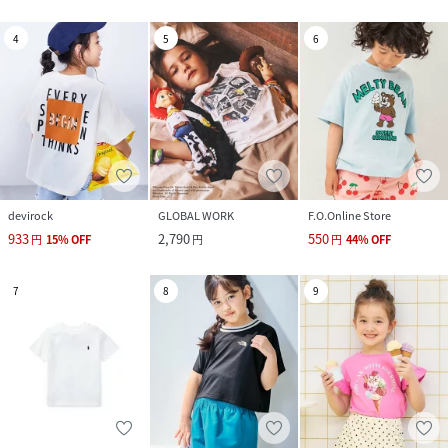
4
5
6
devirock
GLOBAL WORK
F.O.Online Store
933
2,790
550
円
15
%
OFF
円
円
44
%
OFF
7
8
9