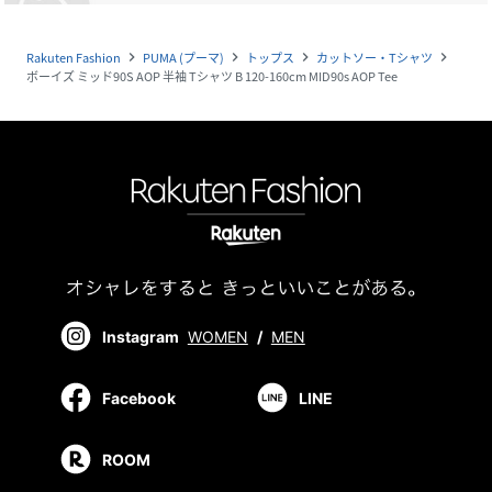
Rakuten Fashion
PUMA (プーマ)
トップス
カットソー・Tシャツ
navigate_next
navigate_next
navigate_next
navigate_next
ボーイズ ミッド90S AOP 半袖 Tシャツ B 120-160cm MID90s AOP Tee
Instagram
WOMEN
/
MEN
Facebook
LINE
ROOM