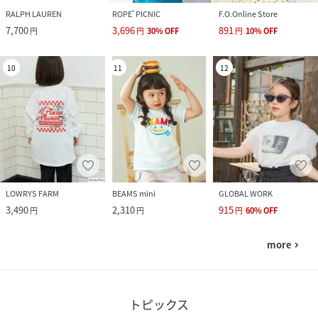
RALPH LAUREN
ROPE' PICNIC
F.O.Online Store
7,700
3,696
891
円
円
30
%
OFF
円
10
%
OFF
10
11
12
LOWRYS FARM
BEAMS mini
GLOBAL WORK
3,490
2,310
915
円
円
円
60
%
OFF
more
navigate_next
トピックス