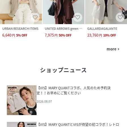
URBAN RESEARCH ITEMS
UNITED ARROWS green label relaxing
GALLARDAGALANTE
6,640
7,975
23,760
円
5
%
OFF
円
50
%
OFF
円
10
%
OFF
more
navigate_next
ショップニュース
【VIS】MARY QUANTコラボ、人気のため予約決
定！！お早めにご覧ください
2026.08.07
【VIS】MARY QUANTとVISが待望の初コラボ！レトロ