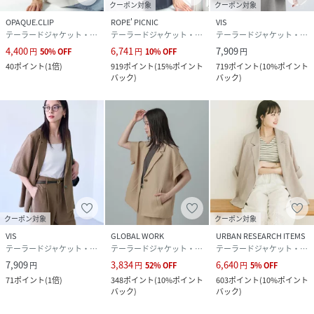
クーポン対象
クーポン対象
光沢感：なし
OPAQUE.CLIP
ROPE' PICNIC
VIS
透け感：ややあり
テーラードジャケット・ブレザー
テーラードジャケット・ブレザー
テーラードジャケット・ブレザー
伸縮性：なし
4,400
6,741
7,909
円
50
%
OFF
円
10
%
OFF
円
ポケット：あり
40
ポイント
(
1倍
)
919
ポイント
(
15%ポイント
719
ポイント
(
10%ポイント
バック
)
バック
)
ボタン：あり（開閉可）
生地の厚さ：やや薄手
季節：春、夏、秋
-----------------------------
【モデル着用サイズ】
身長：160cm着用サイズ：F
※画像の商品はサンプルです。実際の商品と仕様、加工、サ
イズが若干異なる場合がございます。
クーポン対象
クーポン対象
※画像によっては実際の色味と異なる場合があります。正し
VIS
GLOBAL WORK
URBAN RESEARCH ITEMS
い色味は生地アップ画像をご確認ください。
テーラードジャケット・ブレザー
テーラードジャケット・ブレザー
テーラードジャケット・ブレザー
7,909
3,834
6,640
円
円
52
%
OFF
円
5
%
OFF
71
ポイント
(
1倍
)
348
ポイント
(
10%ポイント
603
ポイント
(
10%ポイント
性別タイプ
レディース
バック
)
バック
)
原産国
ブラック（01）：中国｜キナリ（16）：中国｜