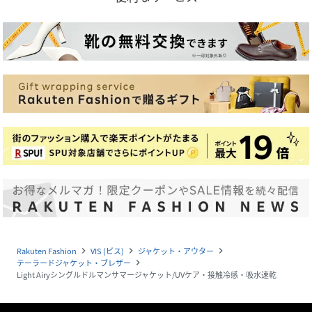
Rakuten Fashion
VIS (ビス)
ジャケット・アウター
navigate_next
navigate_next
navigate_next
テーラードジャケット・ブレザー
navigate_next
Light Airyシングルドルマンサマージャケット/UVケア・接触冷感・吸水速乾