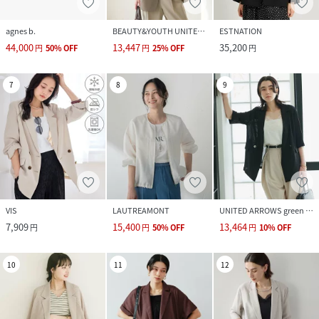
agnes b.
BEAUTY&YOUTH UNITED ARROWS
ESTNATION
44,000
13,447
35,200
円
50
%
OFF
円
25
%
OFF
円
7
8
9
VIS
LAUTREAMONT
UNITED ARROWS green label relaxing
7,909
15,400
13,464
円
円
50
%
OFF
円
10
%
OFF
10
11
12