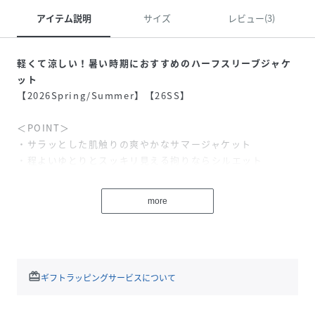
アイテム説明
サイズ
レビュー(3)
軽くて涼しい！暑い時期におすすめのハーフスリーブジャケ
ット
【2026Spring/Summer】【26SS】
＜POINT＞
・サラッとした肌触りの爽やかなサマージャケット
・程よいゆとりとスッキリ見える拘りならシルエット
・夏に嬉しい機能が沢山ついた素材
・ご自宅で洗濯機洗いが可能なマシンウォッシャブル素材
more
【デザイン・シルエット】
シングルでスッキリ見えるジャケットです。ドルマンシルエ
ットなので腕周りもゆとりがあり涼しく着ていただけてま
す。
redeem
ギフトラッピングサービスについて
【素材】