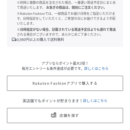
※同時に複数の商品を注文された場合、一番遅い発送予定日にまとめ
て発送いたします。
お急ぎの商品は、個別にご注文ください。
※Rakuten Fashionでは、一部商品でお届け日時をご指定いただけま
す。日時指定をしていただくと、ご希望の日にお届けできるよう手配
いたします。
※日時指定がない場合、記載されている発送予定日よりも遅れて発送
される場合がございますので、あらかじめご了承ください。
local_shipping
3,980
円以上の購入で送料無料
アプリならポイント最大3倍！
毎月エントリー＆条件達成が必要です。
詳しくはこちら
Rakuten Fashionアプリで購入する
実店舗でもポイントが貯まります！
詳しくはこちら
店舗を探す