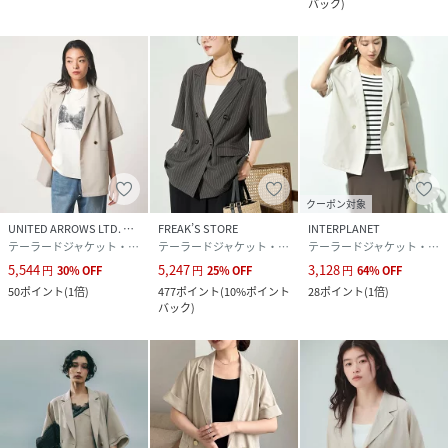
バック
)
クーポン対象
UNITED ARROWS LTD. OUTLET
FREAK’S STORE
INTERPLANET
テーラードジャケット・ブレザー
テーラードジャケット・ブレザー
テーラードジャケット・ブレザー
5,544
5,247
3,128
円
30
%
OFF
円
25
%
OFF
円
64
%
OFF
50
ポイント
(
1倍
)
477
ポイント
(
10%ポイント
28
ポイント
(
1倍
)
バック
)