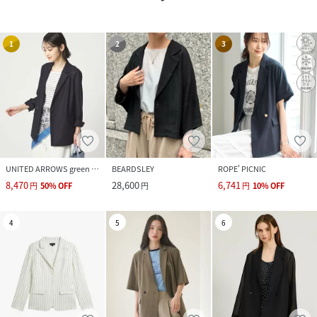
1
2
3
UNITED ARROWS green label relaxing
BEARDSLEY
ROPE' PICNIC
8,470
28,600
6,741
円
50
%
OFF
円
円
10
%
OFF
4
5
6