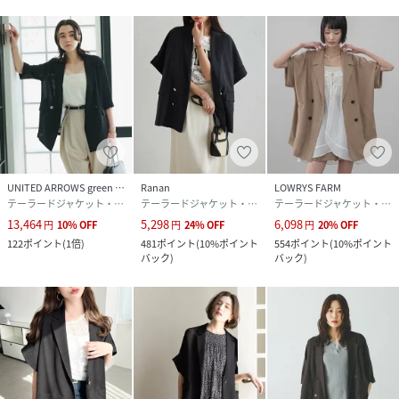
UNITED ARROWS green label relaxing
Ranan
LOWRYS FARM
テーラードジャケット・ブレザー
テーラードジャケット・ブレザー
テーラードジャケット・ブレザー
13,464
5,298
6,098
円
10
%
OFF
円
24
%
OFF
円
20
%
OFF
122
ポイント
(
1倍
)
481
ポイント
(
10%ポイント
554
ポイント
(
10%ポイント
バック
)
バック
)