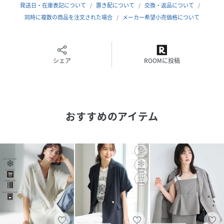
日差しが強い季節に嬉しいUVケア、接触冷感、吸水速乾など
発送日・在庫表記について
置き配について
交換・返品について
機能性付き素材。
同時に複数の商品を注文された場合
メーカー希望小売価格について
サラッとした触り心地で、軽さも魅力です。洗濯機洗い可
能。
シェア
ROOMに投稿
【カラー】
ベーシックで取り入れやすいブラック、キナリ、カーキ系
（ややブラウンより）の3色展開です。
【おすすめのスタイリング】
おすすめのアイテム
オフィスカジュアルではとセットアップでお作りしているパ
ンツ合わせがおすすめです。セットでの着用ですとインナー
をカジュアルなものに落とし込んでも決まりやすいです。ま
た、素材感がカジュアル合わせにも取り入れやすい素材感で
す。
【同シリーズアイテム】
Airyセットアップパンツ（品番BVS36200）
-----------------------------
裏地：なし