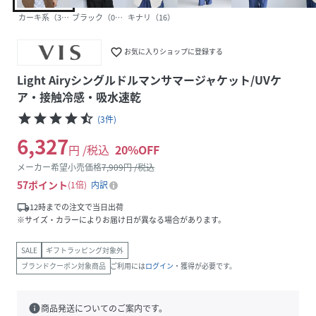
カーキ系（38）
ブラック（01）
キナリ（16）
favorite_border
お気に入りショップに登録する
Light Airyシングルドルマンサマージャケット/UVケ
ア・接触冷感・吸水速乾
star
star
star
star
star_half
(
3
件
)
6,327
円 /税込
20
%OFF
メーカー希望小売価格
7,909
円 /税込
57
ポイント
1倍
内訳
local_shipping
12時までの注文で当日出荷
※サイズ・カラーによりお届け日が異なる場合があります。
SALE
ギフトラッピング対象外
ブランドクーポン対象商品
ご利用には
ログイン
・獲得が必要です。
info
商品発送についてのご案内です。