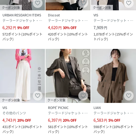
クーポン対象
クーポン対象
URBAN RESEARCH ITEMS
Discoat
VIS
テーラードジャケット・ブレザー
テーラードジャケット・ブレザー
テーラードジャケット・ブレザー
6,292
4,620
7,909
円
9
%
OFF
円
30
%
OFF
円
572
ポイント
(
10%ポイント
420
ポイント
(
10%ポイント
1,078
ポイント
(
15%ポイン
バック
)
バック
)
トバック
)
クーポン対象
クーポン対象
VIS
ROPE' PICNIC
LIAN
その他のパンツ
テーラードジャケット・ブレザー
テーラードジャケット・ブレザー
4,743
6,397
6,583
円
20
%
OFF
円
20
%
OFF
円
5
%
OFF
431
ポイント
(
10%ポイント
581
ポイント
(
10%ポイント
598
ポイント
(
10%ポイント
バック
)
バック
)
バック
)