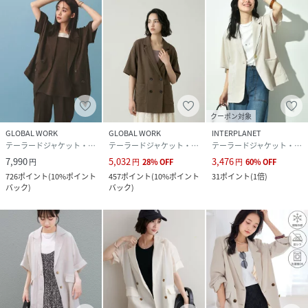
カーキ系（38）：中国
素材
ブラック（01）：ポリエステル 100%｜キナリ
（16）：ポリエステル 100%｜カーキ系
（38）：ポリエステル 100%
サイズ
F
クーポン対象
クリーニング
ブラック（01）：洗濯機（極弱）・漂白、タン
GLOBAL WORK
GLOBAL WORK
INTERPLANET
ブル乾燥禁止
テーラードジャケット・ブレザー
テーラードジャケット・ブレザー
テーラードジャケット・ブレザー
キナリ（16）：洗濯機（極弱）・漂白、タンブ
ル乾燥禁止
7,990
5,032
3,476
円
円
28
%
OFF
円
60
%
OFF
カーキ系（38）：洗濯機（極弱）・漂白、タン
726
ポイント
(
10%ポイント
457
ポイント
(
10%ポイント
31
ポイント
(
1倍
)
ブル乾燥禁止
バック
)
バック
)
品番
RQ2282_BVV36200
(
BVV36200-38-099 RQ2282
)