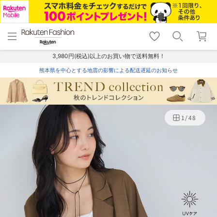
menu
home
search
favorite_border
shopping_cart
lock_outline
メニュー
トップ
検索
お気に入り
カート
ログイン
3,980円(税込)以上のお買い物で送料無料！
熊本県を中心とする地震の影響による配送遅延のお知らせ
1
/
48