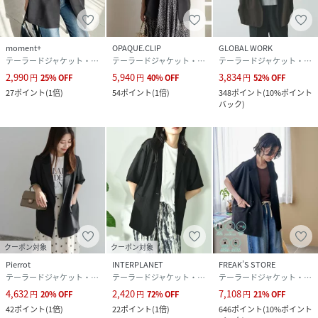
moment+
OPAQUE.CLIP
GLOBAL WORK
テーラードジャケット・ブレザー
テーラードジャケット・ブレザー
テーラードジャケット・ブレザー
2,990
5,940
3,834
円
25
%
OFF
円
40
%
OFF
円
52
%
OFF
27
ポイント
(
1倍
)
54
ポイント
(
1倍
)
348
ポイント
(
10%ポイント
バック
)
クーポン対象
クーポン対象
Pierrot
INTERPLANET
FREAK’S STORE
テーラードジャケット・ブレザー
テーラードジャケット・ブレザー
テーラードジャケット・ブレザー
4,632
2,420
7,108
円
20
%
OFF
円
72
%
OFF
円
21
%
OFF
42
ポイント
(
1倍
)
22
ポイント
(
1倍
)
646
ポイント
(
10%ポイント