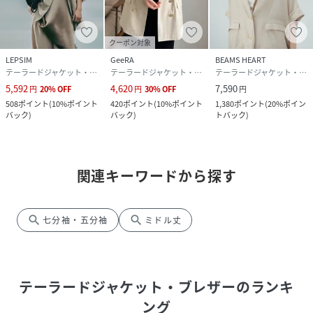
クーポン対象
LEPSIM
GeeRA
BEAMS HEART
テーラードジャケット・ブレザー
テーラードジャケット・ブレザー
テーラードジャケット・ブレザー
5,592
4,620
7,590
円
20
%
OFF
円
30
%
OFF
円
508
ポイント
(
10%ポイント
420
ポイント
(
10%ポイント
1,380
ポイント
(
20%ポイン
バック
)
バック
)
トバック
)
関連キーワードから探す
search
search
七分袖・五分袖
ミドル丈
テーラードジャケット・ブレザー
のランキ
ング