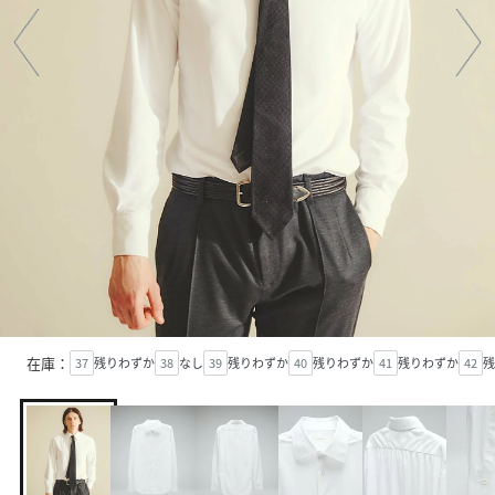
在庫：
37
残りわずか
38
なし
39
残りわずか
40
残りわずか
41
残りわずか
42
残