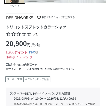
ホワイト
favorite_border
お気に入りショップに登録する
トリコットスプレットカラーシャツ
star_border
star_border
star_border
star_border
star_border
(
-
件
)
20,900
円 /税込
1,900
ポイント
内訳
10%ポイントバック
local_shipping
通常4-9日以内発送予定
※サイズ・カラーによりお届け日が異なる場合があります。
スーパーDEAL
ギフトラッピング対象
schedule
スーパーDEAL
10
%ポイントバック対象期間
2026/08/05(水) 10:00
〜
2026/08/11(火) 09:59
※本対象期間終了後、同一商品にてスーパーDEALキャンペーンが継続