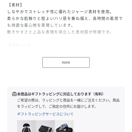
【素材】
しなやかでストレッチ性に優れたジャージ素材を使用。
柔らかな肌触りと程よいハリ感を兼ね備え、長時間の着用で
も快適な着心地を実現しています。
動きやすさと上品な表情を両立した素材感が特徴です。
【デザイン】
程よく開いたセミワイドカラーを採用した、上品で汎用性の
高いシャツデザイン。
more
背中には細かなギャザーを入れることで、肩回りの可動域を
広げながら立体感のある表情をプラス。
機能性とデザイン性を兼ね備えた一着に仕上げています。
【コーディネート】
redeem
本商品はギフトラッピングに対応しております（有料）
ジャケットやセットアップのインナーとして活躍するシャツ
ご希望の際は、ラッピングと商品を一緒にご注文ください。商品
です。
をラッピングして、ご指定の住所にお届けします。
ギフトラッピングサービスについて
性別タイプ
メンズ