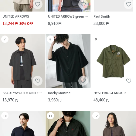
UNITED ARROWS
UNITED ARROWS green label relaxing
Paul Smith
13,244
8,910
33,000
円
30
%
OFF
円
円
7
8
9
BEAUTY&YOUTH UNITED ARROWS
Rocky Monroe
HYSTERIC GLAMOUR
13,970
3,960
48,400
円
円
円
10
11
12