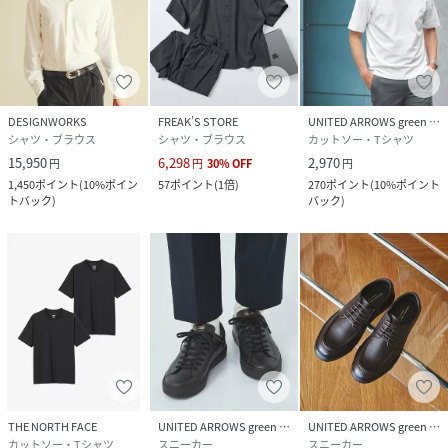
DESIGNWORKS
FREAK’S STORE
UNITED ARROWS green label relaxing
シャツ・ブラウス
シャツ・ブラウス
カットソー・Tシャツ
15,950
6,298
2,970
円
円
30
%
OFF
円
1,450
ポイント
(
10%ポイン
57
ポイント
(
1倍
)
270
ポイント
(
10%ポイント
トバック
)
バック
)
THE NORTH FACE
UNITED ARROWS green label relaxing
UNITED ARROWS green label relaxing
カットソー・Tシャツ
スニーカー
スニーカー