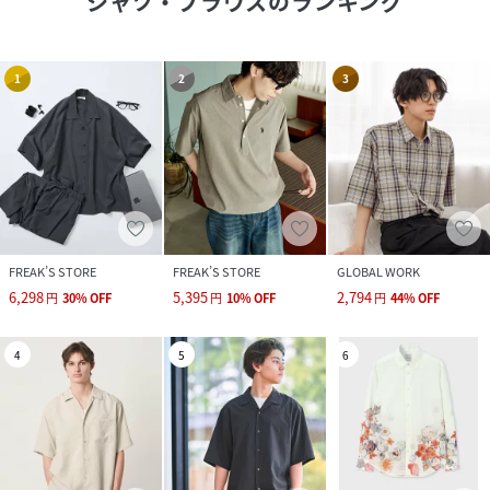
シャツ・ブラウス
のランキング
1
2
3
FREAK’S STORE
FREAK’S STORE
GLOBAL WORK
6,298
5,395
2,794
円
30
%
OFF
円
10
%
OFF
円
44
%
OFF
4
5
6