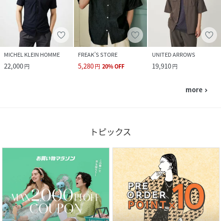
MICHEL KLEIN HOMME
FREAK’S STORE
UNITED ARROWS
22,000
5,280
19,910
円
円
20
%
OFF
円
more
navigate_next
トピックス