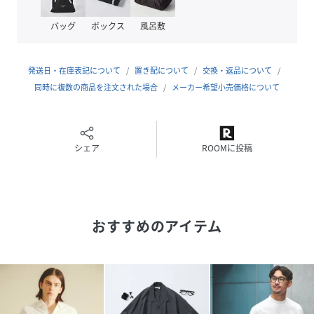
原産国
フィリピン
バッグ
ボックス
風呂敷
素材
ポリエステル 100%
サイズ
37、38、39、40、41、42
発送日・在庫表記について
置き配について
交換・返品について
同時に複数の商品を注文された場合
メーカー希望小売価格について
クリーニング
手洗い可
品番
RQ1154_03020512001
(
03020512001-7H-3L RQ1154
)
シェア
ROOMに投稿
おすすめのアイテム