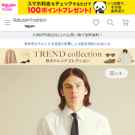
menu
home
search
favorite_border
shopping_cart
lock_outline
メニュー
トップ
検索
お気に入り
カート
ログイン
3,980円(税込)以上のお買い物で送料無料！
熊本県を中心とする地震の影響による配送遅延のお知らせ
1
/
8