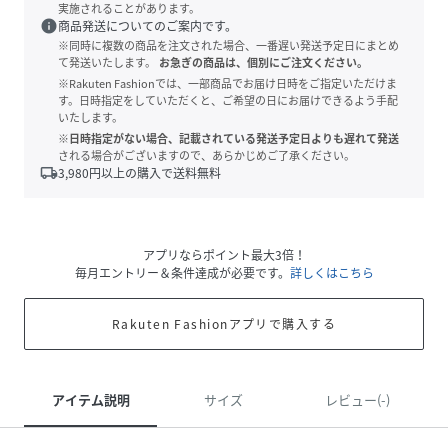
実施されることがあります。
info
商品発送についてのご案内です。
※同時に複数の商品を注文された場合、一番遅い発送予定日にまとめ
て発送いたします。
お急ぎの商品は、個別にご注文ください。
※Rakuten Fashionでは、一部商品でお届け日時をご指定いただけま
す。日時指定をしていただくと、ご希望の日にお届けできるよう手配
いたします。
※日時指定がない場合、記載されている発送予定日よりも遅れて発送
される場合がございますので、あらかじめご了承ください。
local_shipping
3,980
円以上の購入で送料無料
アプリならポイント最大3倍！
毎月エントリー＆条件達成が必要です。
詳しくはこちら
Rakuten Fashionアプリで購入する
アイテム説明
サイズ
レビュー(-)