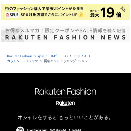
Rakuten Fashion
rps (アールピーエス)
トップス
navigate_next
navigate_next
navigate_next
カットソー・Tシャツ
楊柳キャミドッキングTシャツ
navigate_next
Instagram
WOMEN
/
MEN