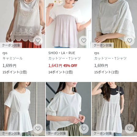
クーポン対象
クーポン対象
rps
SHOO・LA・RUE
rps
キャミソール
カットソー・Tシャツ
カットソー・Tシャツ
1,699
1,643
1,699
円
円
45
%
OFF
円
15
ポイント
(
1倍
)
14
ポイント
(
1倍
)
15
ポイント
(
1倍
)
クーポン対象
クーポン対象
クーポン対象