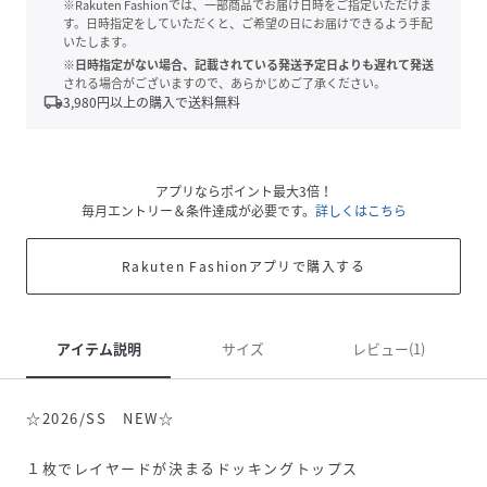
※Rakuten Fashionでは、一部商品でお届け日時をご指定いただけま
す。日時指定をしていただくと、ご希望の日にお届けできるよう手配
いたします。
※日時指定がない場合、記載されている発送予定日よりも遅れて発送
される場合がございますので、あらかじめご了承ください。
local_shipping
3,980
円以上の購入で送料無料
アプリならポイント最大3倍！
毎月エントリー＆条件達成が必要です。
詳しくはこちら
Rakuten Fashionアプリで購入する
アイテム説明
サイズ
レビュー(1)
☆2026/SS NEW☆
１枚でレイヤードが決まるドッキングトップス