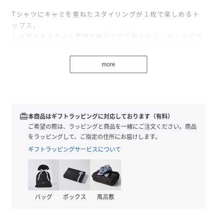
Tシャツにキャミを重ねたスタイリングが１枚で楽しめるト
ップス。
しぼ感のあるカット素材を胸元で切り替えたドッキングデザ
インです。
切り替え部分はフリルをあしらって甘さをプラス。
more
肩紐は縫いつけてあるのでずり落ちる心配もありません。
着るだけでおしゃれ見えが叶う、重ね着が苦手な方にもおす
すめな１枚。
裏地なし
redeem
本商品はギフトラッピングに対応しております（有料）
伸縮性あり
ご希望の際は、ラッピングと商品を一緒にご注文ください。商品
薄手
をラッピングして、ご指定の住所にお届けします。
織キズやだま等みられる場合もございます
ギフトラッピングサービスについて
洗濯：洗濯機使用可(ネット使用)
性別タイプ
レディース
バッグ
ボックス
風呂敷
原産国
中国製