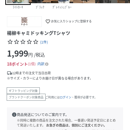
ﾗｲﾄｶｰｷ
ﾌﾞﾗｯｸ
ｸﾞﾚｲｯｼｭﾌﾞﾙｰ
favorite_border
お気に入りショップに登録する
楊柳キャミドッキングTシャツ
star_border
star_border
star_border
star_border
star_border
(
1
件
)
1,999
円 /税込
18
ポイント
1倍
内訳
local_shipping
12時までの注文で当日出荷
※サイズ・カラーによりお届け日が異なる場合があります。
ギフトラッピング対象
ブランドクーポン対象商品
ご利用には
ログイン
・獲得が必要です。
info
商品発送についてのご案内です。
※同時に複数の商品を注文された場合、一番遅い発送予定日にまとめ
て発送いたします。
お急ぎの商品は、個別にご注文ください。