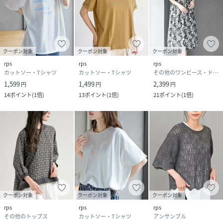
クーポン対象
クーポン対象
クーポン対象
rps
rps
rps
カットソー・Tシャツ
カットソー・Tシャツ
その他のワンピース・ドレス
1,599
1,499
2,399
円
円
円
14
ポイント
(
1倍
)
13
ポイント
(
1倍
)
21
ポイント
(
1倍
)
クーポン対象
クーポン対象
クーポン対象
rps
rps
rps
その他のトップス
カットソー・Tシャツ
アンサンブル