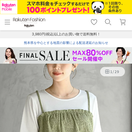
menu
home
search
favorite_border
shopping_cart
lock_outline
メニュー
トップ
検索
お気に入り
カート
ログイン
3,980円(税込)以上のお買い物で送料無料！
熊本県を中心とする地震の影響による配送遅延のお知らせ
1
/
29