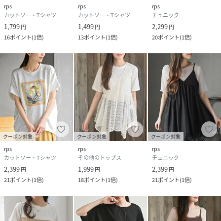
rps
rps
rps
カットソー・Tシャツ
カットソー・Tシャツ
チュニック
1,799
1,499
2,299
円
円
円
16
ポイント
(
1倍
)
13
ポイント
(
1倍
)
20
ポイント
(
1倍
)
クーポン対象
クーポン対象
クーポン対象
rps
rps
rps
カットソー・Tシャツ
その他のトップス
チュニック
2,399
1,999
2,399
円
円
円
21
ポイント
(
1倍
)
18
ポイント
(
1倍
)
21
ポイント
(
1倍
)