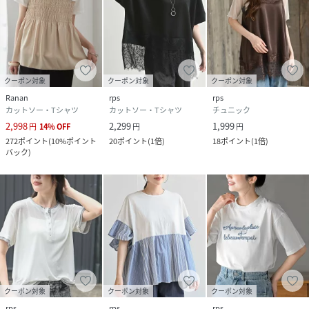
クーポン対象
クーポン対象
クーポン対象
Ranan
rps
rps
カットソー・Tシャツ
カットソー・Tシャツ
チュニック
2,998
2,299
1,999
円
14
%
OFF
円
円
272
ポイント
(
10%ポイント
20
ポイント
(
1倍
)
18
ポイント
(
1倍
)
バック
)
クーポン対象
クーポン対象
クーポン対象
rps
rps
rps