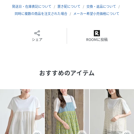
発送日・在庫表記について
置き配について
交換・返品について
素材
本体: ポリエステル65％, 綿35％, スカート部分:
ポリエステル98％, ポリウレタン2％
同時に複数の商品を注文された場合
メーカー希望小売価格について
サイズ
ﾌﾘｰ
クリーニング
洗濯：洗濯機使用可(ネット使用)
シェア
ROOMに投稿
品番
RQ0221_0030400386
(
0030400386-16-11 RQ0221
)
おすすめのアイテム