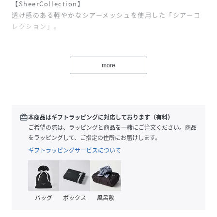
【SheerCollection】
透け感のある軽やかなシアーメッシュを使用した「シアーコ
レクション」。
やわらかなミントグリーンに透明感のあるホワイトを重ねた
軽やかなギンガムチェック「グリーンフィールドギンガムシ
more
アー」と、ほんのり冷たさを感じさせるクリーンな「アイス
ブルーシアー」の2色展開です。
シアー素材ならではの繊細な透け感が重なり合い、涼しげで
洗練された印象に。デイリーコーデはもちろん、休日のお出
かけやショッピング、カフェタイム、旅行のサブバッグとし
redeem
本商品はギフトラッピングに対応しております（有料）
ても活躍。シンプルな装いにさりげない季節感をプラスして
ご希望の際は、ラッピングと商品を一緒にご注文ください。商品
くれるアイテムです。
をラッピングして、ご指定の住所にお届けします。
ギフトラッピングサービスについて
【スタイル説明】
丸みのあるフォルムが可愛らしいラウンド型ハンドバッグ。
底にしっかりとマチがあり、長財布や500mlのペットボトル
も収納できる安心の収納力。間口が広く荷物の出し入れもス
バッグ
ボックス
風呂敷
ムーズ。取り外し可能なショルダーストラップ付きで、手持
ち・肩掛け・斜めがけと幅広いスタイルを楽しめます。