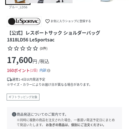
ブルー_LD56
favorite_border
お気に入りショップに登録する
【公式】レスポートサック ショルダーバッグ
1818LD56 LeSportsac
star_border
star_border
star_border
star_border
star_border
(
0
件
)
17,600
円 /税込
160
ポイント
1倍
内訳
local_shipping
通常1-4日以内発送予定
※サイズ・カラーによりお届け日が異なる場合があります。
ギフトラッピング対象
info
商品発送についてのご案内です。
※同時に複数の商品を注文された場合、一番遅い発送予定日にまとめ
て発送いたします。
お急ぎの商品は、個別にご注文ください。