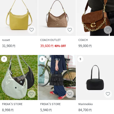
russet
COACH OUTLET
COACH
31,900
39,600
99,000
円
円
40
%
OFF
円
7
8
9
FREAK’S STORE
FREAK’S STORE
Marimekko
8,998
5,940
84,700
円
円
円