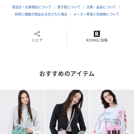
発送日・在庫表記について
置き配について
交換・返品について
【仕様】
同時に複数の商品を注文された場合
メーカー希望小売価格について
メイン開閉部：ファスナー
外側：ファスナーポケット×1、オープンポケット×1
こちらはレスポートサック公式ストアです。商品は全て正規
シェア
ROOMに投稿
品です。
※同じスタイルでお探しの場合は
【レスポ 1818】
おすすめのアイテム
プリント一覧をご覧になりたい場合は
【レスポ LD56】
と画面上部の「検索欄」に入力し、ご確認ください。
【レスポートサック公式ショップ lesportsacボストン型
ショルダーバッグ ハンドバッグ トップハンドル 軽量
ナイロン 軽い かごバッグ メッシュ 肩掛け 斜め掛
け 手持ち 母の日 普段使い】