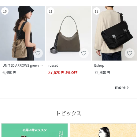
10
11
12
UNITED ARROWS green label relaxing
russet
Bshop
6,490
37,620
72,930
円
円
5
%
OFF
円
more
navigate_next
トピックス