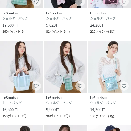
性別タイプ
ユニセックス
LeSportsac
LeSportsac
LeSportsac
素材
ナイロン
ショルダーバッグ
ショルダーバッグ
ショルダーバッグ
17,600
9,020
24,200
円
円
円
サイズ
フリー
160
ポイント
(
1倍
)
82
ポイント
(
1倍
)
220
ポイント
(
1倍
)
品番
RQ0208_1818LD56
(
1818LD56-BL-F RQ0208
)
LeSportsac
LeSportsac
LeSportsac
トートバッグ
ショルダーバッグ
ショルダーバッグ
16,500
9,900
14,300
円
円
円
150
ポイント
(
1倍
)
90
ポイント
(
1倍
)
130
ポイント
(
1倍
)