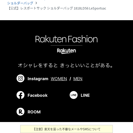
ショルダーバッグ
navigate_next
【公式】レスポートサック ショルダーバッグ 1818LD56 LeSportsac
Instagram
WOMEN
/
MEN
Facebook
LINE
ROOM
【注意】楽天を装った不審なメールやSMSについて