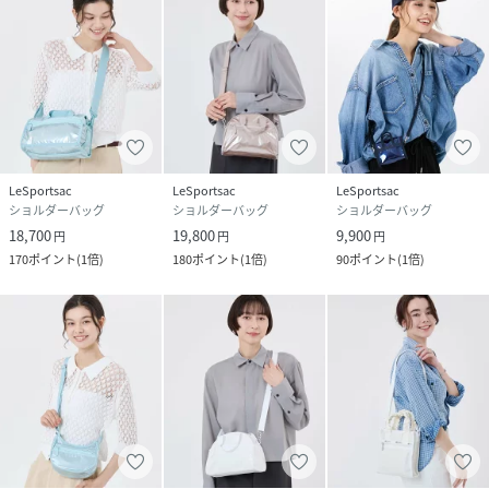
LeSportsac
LeSportsac
LeSportsac
ショルダーバッグ
ショルダーバッグ
ショルダーバッグ
18,700
19,800
9,900
円
円
円
170
ポイント
(
1倍
)
180
ポイント
(
1倍
)
90
ポイント
(
1倍
)