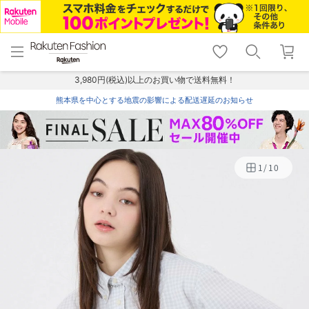
menu
home
search
favorite_border
shopping_cart
lock_outline
メニュー
トップ
検索
お気に入り
カート
ログイン
3,980円(税込)以上のお買い物で送料無料！
熊本県を中心とする地震の影響による配送遅延のお知らせ
1
/
10