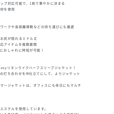
ップ対応可能で、1枚で華やかに決まる
素材を使用
クワークや長距離移動などの持ち運びにも最適
◎
＆お尻が隠れるミドル丈
対応アイテムを複数展開
ずにおしゃれに時短が可能！
】
easyリネンライクハーフスリーブジャケット！
の打ち合わせをW仕立てにして、よりジャケット
サマージャケットは、オフィスにも休日にもマルチ
リエステルを使用しています。