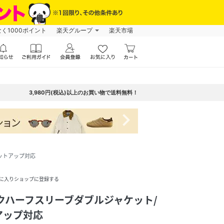
なく1000ポイント
楽天グループ
楽天市場
3,980円(税込)以上のお買い物で送料無料！
navigate_next
ットアップ対応
に入りショップに登録する
イクハーフスリーブダブルジャケット/
アップ対応