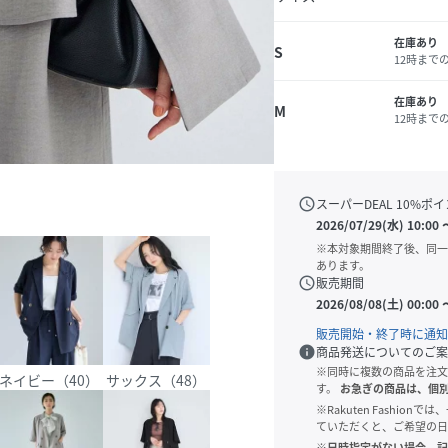
在庫あり
S
12時まで
在庫あり
M
12時まで
schedule
スーパーDEAL
10
%ポイ
2026/07/29(水) 10:00
※本対象期間終了後、同一
あります。
schedule
販売期間
2026/08/08(土) 00:00
販売開始・終了時に通知
info
商品発送についてのご案
※同時に複数の商品を注文
ネイビー（40）
サックス（48）
す。
お急ぎの商品は、個
※Rakuten Fashi
ていただくと、ご希望の日
※日時指定がない場合、記