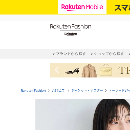
ブランドから探す
ショップから探す
navigate_before
Rakuten Fashion
VIS (ビス)
ジャケット・アウター
テーラードジ
navigate_next
navigate_next
navigate_next