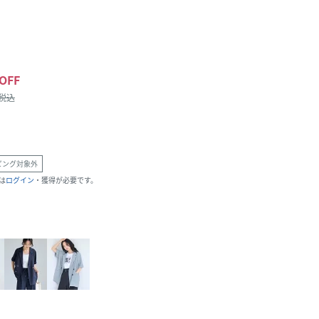
OFF
/税込
ピング対象外
は
ログイン
・獲得が必要です。