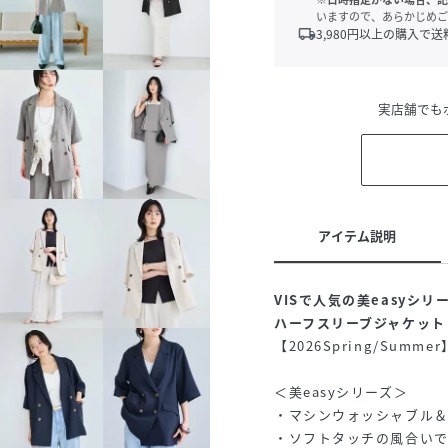
いますので、あらかじめご
local_shipping
3,980
円以上の購入で送
実店舗でも
アイテム説明
VISで人気の美easyシ
ハーフスリーブジャケット
【2026Spring/Summe
＜美easyシリーズ＞
・マシンウォッシャブル
・ソフトタッチの風合い