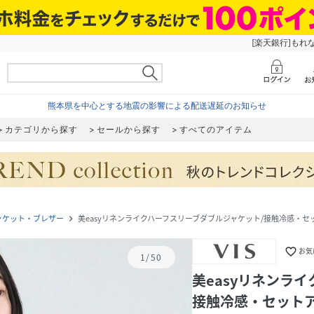
[楽天銀行]もれ
熊本県を中心とする地震の影響による配送遅延のお知らせ
カテゴリから探す
セールから探す
すべてのアイテム
ャケット・ブレザー
美easyリネンライクハーフスリーブダブルジャケット/接触冷感・セ
navigate_next
favorite_border
お気
1
/
50
美easyリネンラ
接触冷感・セット