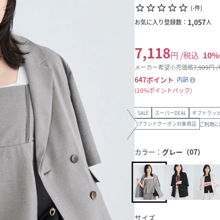
star_border
star_border
star_border
star_border
star_border
(
-
件
)
1,057
お気に入り登録数：
人
7,118
円 /税込
10
%
メーカー希望小売価格
7,909
円 
647
ポイント
内訳
10%ポイントバック
SALE
スーパーDEAL
ギフトラッ
ブランドクーポン対象商品
ご利用に
カラー：
グレー（07）
サイズ