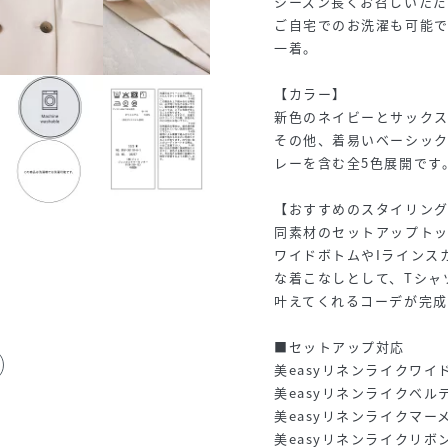
シーズン長くお召しいた
ご自宅でのお洗濯も可能
一着。
【カラー】
新色のネイビーとサック
その他、着易いベーシッ
レーを含む全5色展開です
【おすすめのスタイリン
同素材のセットアップト
ワイドボトムやIラインス
な着こなしとして、Tシャ
叶えてくれるコーデが完成
■セットアップ対応
美easyリネンライクワイド
美easyリネンライクベル
美easyリネンライクマーメ
美easyリネンライクリボ