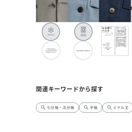
関連キーワードから探す
search
search
search
七分袖・五分袖
半袖
ミドル丈