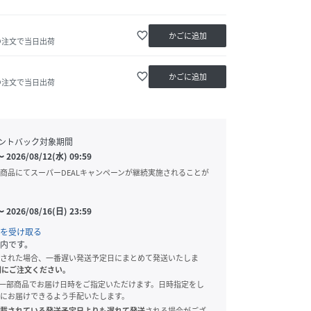
favorite_border
かごに追加
の注文で当日出荷
favorite_border
かごに追加
の注文で当日出荷
ントバック対象期間
〜
2026/08/12(水) 09:59
商品にてスーパーDEALキャンペーンが継続実施されることが
〜
2026/08/16(日) 23:59
を受け取る
内です。
された場合、一番遅い発送予定日にまとめて発送いたしま
別にご注文ください。
onでは、一部商品でお届け日時をご指定いただけます。日時指定をし
にお届けできるよう手配いたします。
載されている発送予定日よりも遅れて発送
される場合がござ