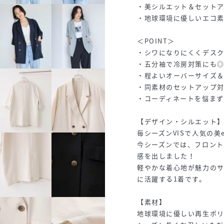
・美シルエット＆セットア
・地球環境に優しいエコ
＜POINT＞
・シワになりにくくデス
・五分袖で冷房対策にも
・程よいオーバーサイズ
・同素材のセットアップ
・コーディネートを悩ま
【デザイン・シルエット
毎シーズンVISで人気の美
今シーズンでは、フロント
感を出しました！
軽やかな着心地が魅力の
に活躍する1着です。
【素材】
地球環境に優しい再生ポ