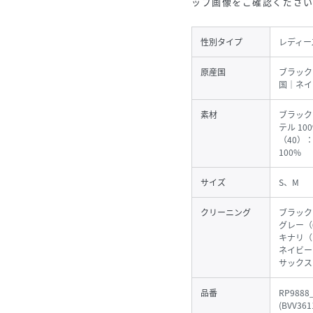
ップ画像をご確認くださ
性別タイプ
レディー
原産国
ブラック
国｜ネイ
素材
ブラック
テル 1
（40）
100%
サイズ
S、M
クリーニング
ブラック
グレー（
キナリ（
ネイビー
サックス
品番
RP9888
(
BVV361