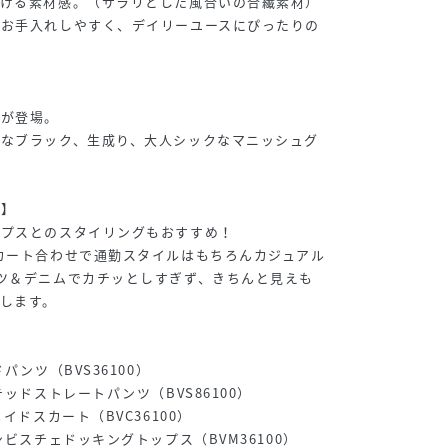
だける素材感。（サラリとした風合いの合繊素材）
でお手入れしやすく、デイリーユースにぴったりの
スが登場。
クなブラック、生成り、大人シックなマニッシュグ
。
グ】
ップスとのスタイリングもおすすめ！
カート合わせで通勤スタイルはもちろんカジュアル
ツ＆デニムでカチッとしすぎず、きちんと見えも
します。
パンツ（BVS36100）
テッドストレートパンツ（BVS86100）
イドスカート（BVC36100）
ンビスチェドッキングトップス（BVM36100）