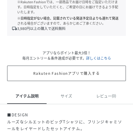
※Rakuten Fashionでは、一部商品でお届け日時をご指定いただけま
す。日時指定をしていただくと、ご希望の日にお届けできるよう手配
いたします。
※日時指定がない場合、記載されている発送予定日よりも遅れて発送
される場合がございますので、あらかじめご了承ください。
local_shipping
3,980
円以上の購入で送料無料
アプリならポイント最大3倍！
毎月エントリー＆条件達成が必要です。
詳しくはこちら
Rakuten Fashionアプリで購入する
アイテム説明
サイズ
レビュー(0)
■DESIGN
ルーズなシルエットのビッグTシャツに、フリンジキャミソ
ールをレイヤードしたセットアイテム。