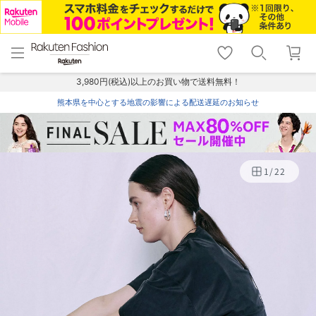
menu
home
search
favorite_border
shopping_cart
lock_outline
メニュー
トップ
検索
お気に入り
カート
ログイン
3,980円(税込)以上のお買い物で送料無料！
熊本県を中心とする地震の影響による配送遅延のお知らせ
1
/
22