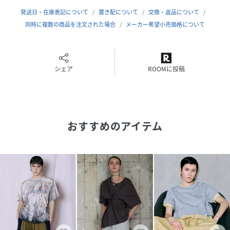
ます。
発送日・在庫表記について
置き配について
交換・返品について
キュプラ特有のきしみと滑りが着心地の良さをもたらし、上
同時に複数の商品を注文された場合
メーカー希望小売価格について
品なドレープ性で美しいシルエットで上質で大人な印象に。
インナー；透け感のあるパワーメッシュを使用。
レイヤードしてももたつかない薄手のものを使用。
シェア
ROOMに投稿
※商品画像はサンプルの為、色味やサイズ、素材の混率等の
仕様に変更がある場合がございます。予めご了承ください。
※カラーに関しまして…商品画像(モデル着用ではない画像)
おすすめのアイテム
が商品に近いお色味です。予めご了承ください。
※断ち切りデザイン(切りっぱなし仕様)の商品の場合、ご着
用いただくにつれ、ほつれがみられる可能性がございます。
そちらのデザインも含め、風合いをお楽しみください。ご了
承いただきご注文をお願いいたします。
性別タイプ
レディース