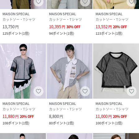
素材
生地A：キュプラ53%、ポリウレタン47% 生地
B本体：ポリエステル94%、ポリウレタン6%
MAISON SPECIAL
MAISON SPECIAL
MAISON SPECIAL
別布・フリンジ：ポリエステル100%
カットソー・Tシャツ
カットソー・Tシャツ
カットソー・Tシャツ
13,750
10,395
13,552
円
円
30
%
OFF
円
20
%
OFF
サイズ
FREE
125
ポイント
(
1倍
)
94
ポイント
(
1倍
)
123
ポイント
(
1倍
)
品番
RP9849_21261415208
(
21261415208-09-999 RP9849
)
MAISON SPECIAL
MAISON SPECIAL
MAISON SPECIAL
カットソー・Tシャツ
カットソー・Tシャツ
カットソー・Tシャツ
11,880
8,800
11,000
円
20
%
OFF
円
円
20
%
OFF
108
ポイント
(
1倍
)
80
ポイント
(
1倍
)
100
ポイント
(
1倍
)