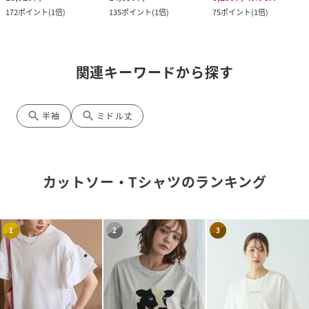
172
ポイント
(
1倍
)
135
ポイント
(
1倍
)
75
ポイント
(
1倍
)
関連キーワードから探す
search
search
半袖
ミドル丈
カットソー・Tシャツ
のランキング
1
2
3