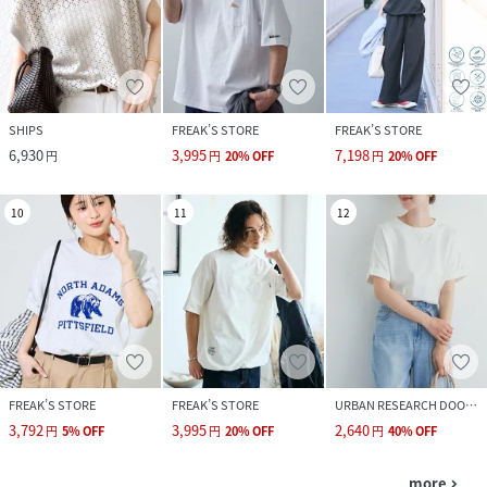
SHIPS
FREAK’S STORE
FREAK’S STORE
6,930
3,995
7,198
円
円
20
%
OFF
円
20
%
OFF
10
11
12
FREAK’S STORE
FREAK’S STORE
URBAN RESEARCH DOORS
3,792
3,995
2,640
円
5
%
OFF
円
20
%
OFF
円
40
%
OFF
more
navigate_next