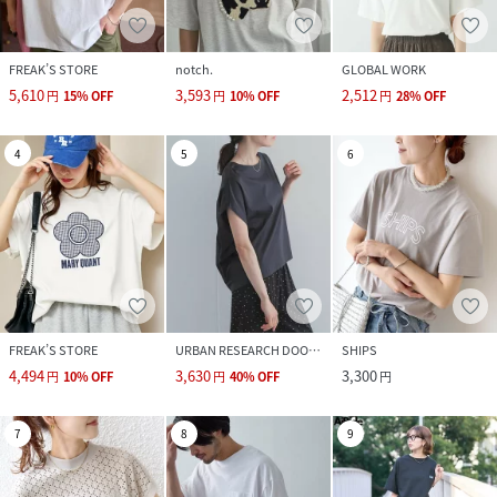
FREAK’S STORE
notch.
GLOBAL WORK
5,610
3,593
2,512
円
15
%
OFF
円
10
%
OFF
円
28
%
OFF
4
5
6
FREAK’S STORE
URBAN RESEARCH DOORS
SHIPS
4,494
3,630
3,300
円
10
%
OFF
円
40
%
OFF
円
7
8
9