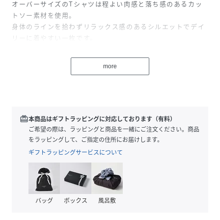
オーバーサイズのTシャツは程よい肉感と落ち感のあるカッ
トソー素材を使用。
身体のラインを拾わずリラックス感のあるシルエットでデイ
リーに着やすい一枚です。
インナーには繊細なフリンジをあしらったキャミソールをセ
ット。
more
歩くたびに揺れるフリンジがスタイリングに動きを与え、シ
ンプルなカットソーに奥行きとアクセントをプラスします。
今シーズン出しているビックTEEに合わせたり、秋になった
らシャツやジャケットにレイヤードしたり、シーズンレスで
スタイリングにアクセントを与えてくれるアイテム。
redeem
本商品はギフトラッピングに対応しております（有料）
ご希望の際は、ラッピングと商品を一緒にご注文ください。商品
をラッピングして、ご指定の住所にお届けします。
※フリンジの長さが画像より10cmほど長くなります。予め
ギフトラッピングサービスについて
ご了承ください。
■FABRIC
表地：フィラメントキュプラ糸を使用したバックサテンジャ
バッグ
ボックス
風呂敷
ージ。
仕上げにフィブリル加工を施し、ヴィンテージ感を出してい