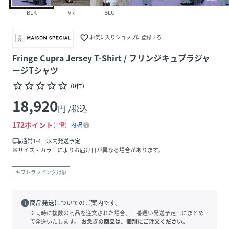
BLK
IVR
BLU
favorite_border
お気に入りショップに登録する
Fringe Cupra Jersey T-Shirt / フリンジキュプラジャ
ージTシャツ
star_border
star_border
star_border
star_border
star_border
(
0
件
)
18,920
円 /税込
172
ポイント
1倍
内訳
local_shipping
通常1-4日以内発送予定
※サイズ・カラーによりお届け日が異なる場合があります。
ギフトラッピング対象
info
商品発送についてのご案内です。
※同時に複数の商品を注文された場合、一番遅い発送予定日にまとめ
て発送いたします。
お急ぎの商品は、個別にご注文ください。