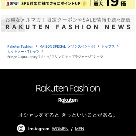
Rakuten Fashion
MAISON SPECIAL (メゾンスペシャル)
トップス
navigate_next
navigate_next
navigate_next
カットソー・Tシャツ
navigate_next
Fringe Cupra Jersey T-Shirt / フリンジキュプラジャージTシャツ
Instagram
WOMEN
/
MEN