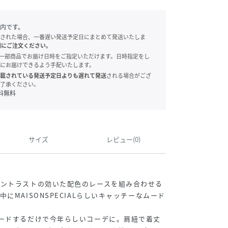
内です。
された場合、一番遅い発送予定日にまとめて発送いたしま
別にご注文ください。
onでは、一部商品でお届け日時をご指定いただけます。日時指定をし
にお届けできるよう手配いたします。
載されている発送予定日よりも遅れて発送
される場合がござ
了承ください。
料無料
サイズ
レビュー(0)
コントラストの効いた配色のレースを組み合わせる
にMAISONSPECIALらしいキャッチーなムード
ードするだけで今年らしいコーデに。肩紐で着丈