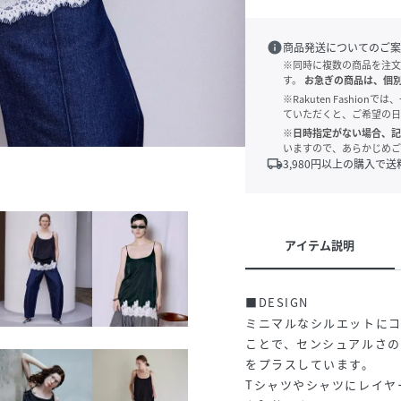
info
商品発送についてのご案
※同時に複数の商品を注文
す。
お急ぎの商品は、個
※Rakuten Fashi
ていただくと、ご希望の日
※日時指定がない場合、記
いますので、あらかじめご
local_shipping
3,980
円以上の購入で送
アイテム説明
■DESIGN
ミニマルなシルエットに
ことで、センシュアルさの中
をプラスしています。
Tシャツやシャツにレイヤ