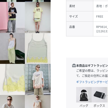
素材
表地：ポ
サイズ
FREE
品番
RP9814
(
212613
redeem
本商品はギフトラッピン
ご希望の際は、ラッピン
て、ご指定の住所にお届
ギフトラッピングサービ
バッグ
ボックス