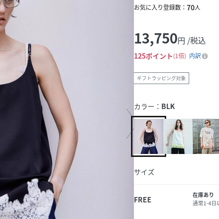
70
お気に入り登録数：
人
13,750
円 /税込
125
ポイント
1倍
内訳
ギフトラッピング対象
カラー：
BLK
サイズ
在庫あり
FREE
通常1-4