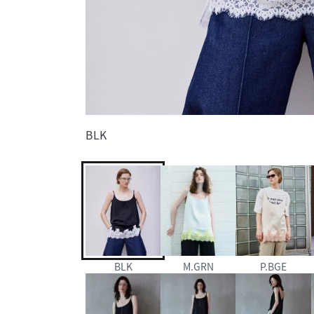
BLK
BLK
M.GRN
P.BGE