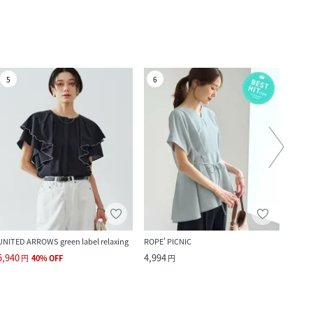
5
6
7
UNITED ARROWS green label relaxing
ROPE' PICNIC
GeeR
5,940
4,994
4,950
円
40
%
OFF
円