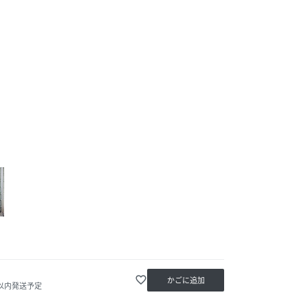
favorite_border
かごに追加
日以内発送予定