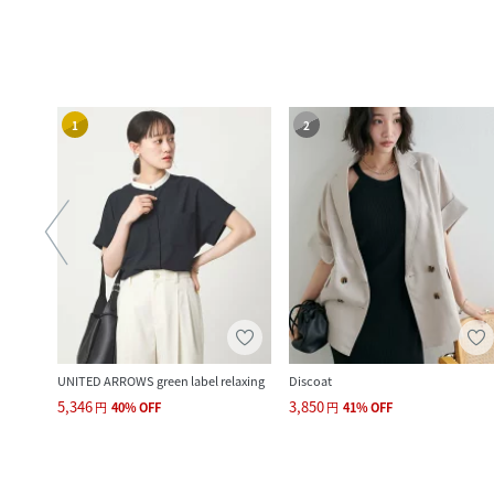
1
2
UNITED ARROWS green label relaxing
Discoat
5,346
3,850
円
40
%
OFF
円
41
%
OFF