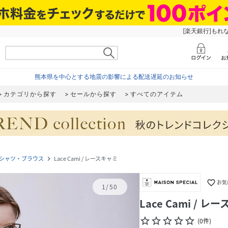
[楽天銀行]もれ
熊本県を中心とする地震の影響による配送遅延のお知らせ
カテゴリから探す
セールから探す
すべてのアイテム
シャツ・ブラウス
Lace Cami / レースキャミ
navigate_next
favorite_border
お気
1
/
50
Lace Cami / レ
star_border
star_border
star_border
star_border
star_border
(
0
件
)