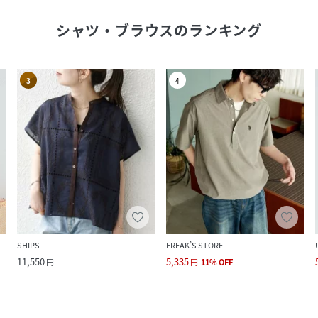
シャツ・ブラウス
のランキング
3
4
SHIPS
FREAK’S STORE
11,550
5,335
円
円
11
%
OFF