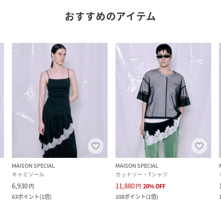
おすすめのアイテム
MAISON SPECIAL
MAISON SPECIAL
キャミソール
カットソー・Tシャツ
6,930
11,880
円
円
20
%
OFF
63
ポイント
(
1倍
)
108
ポイント
(
1倍
)