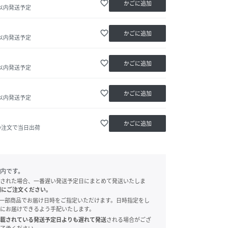
favorite_border
かごに追加
日以内発送予定
favorite_border
かごに追加
日以内発送予定
favorite_border
かごに追加
日以内発送予定
favorite_border
かごに追加
日以内発送予定
favorite_border
かごに追加
の注文で当日出荷
内です。
された場合、一番遅い発送予定日にまとめて発送いたしま
別にご注文ください。
onでは、一部商品でお届け日時をご指定いただけます。日時指定をし
にお届けできるよう手配いたします。
載されている発送予定日よりも遅れて発送
される場合がござ