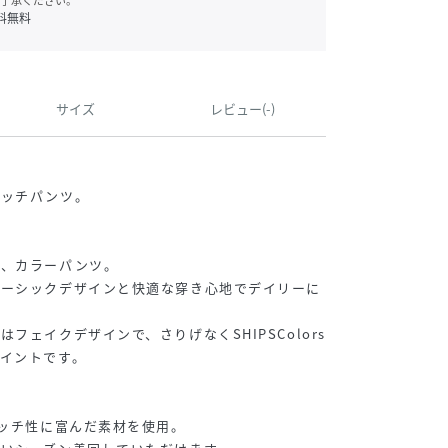
了承ください。
料無料
サイズ
レビュー(-)
レッチパンツ。
た、カラーパンツ。
ベーシックデザインと快適な穿き心地でデイリーに
フェイクデザインで、さりげなくSHIPSColors
イントです。
レッチ性に富んだ素材を使用。