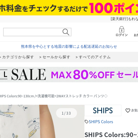
[楽天銀行]もれ
熊本県を中心とする地震の影響による配送遅延のお知らせ
カテゴリから探す
セールから探す
すべてのアイテム
HIPS Colors:90~130cm /<洗濯機可能>2WAYストレッチ カラー パンツ◇
favorite_border
お気
1
/
33
SHIPS Colors
sell
SHIPS Colors: