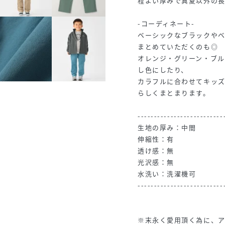
程よい厚みで真夏以外の長
-コーディネート-
ベーシックなブラックや
まとめていただくのも◎
オレンジ・グリーン・ブ
し色にしたり、
カラフルに合わせてキッ
らしくまとまります。
--------------------------
生地の厚み：中間
伸縮性：有
透け感：無
光沢感：無
水洗い：洗濯機可
--------------------------
※末永く愛用頂く為に、