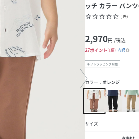
ッチ カラー パンツ
star_border
star_border
star_border
star_border
star_border
(
-
件
)
2,970
円 /税込
27
ポイント
1倍
内訳
ギフトラッピング対象
カラー：
オレンジ
サイズ
在庫あり