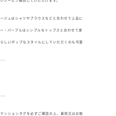
いシーズン着回していただけます。
ベージュはシャツやブラウスなどと合わせて上品に
ルー・パープルはシンプルなトップスと合わせて差
ズらしいポップなスタイルにしていただくのも可愛
----
----
アテンションタグを必ずご確認の上、着用又はお取