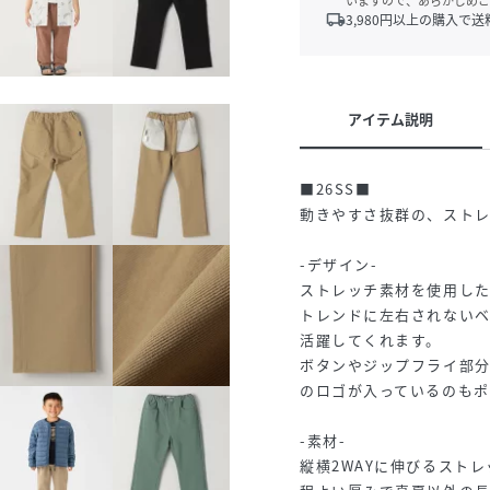
いますので、あらかじめご
local_shipping
3,980
円以上の購入で送
アイテム説明
■26SS■
動きやすさ抜群の、スト
-デザイン-
ストレッチ素材を使用し
トレンドに左右されない
活躍してくれます。
ボタンやジップフライ部分は
のロゴが入っているのもポ
-素材-
縦横2WAYに伸びるスト