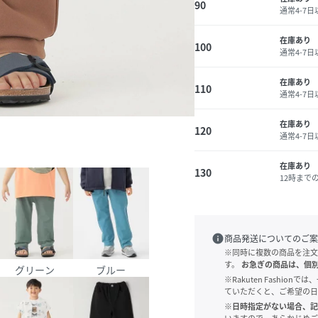
90
通常4-7
在庫あり
100
通常4-7
在庫あり
110
通常4-7
在庫あり
120
通常4-7
在庫あり
130
12時まで
info
商品発送についてのご案
※同時に複数の商品を注文
す。
お急ぎの商品は、個
グリーン
ブルー
※Rakuten Fashi
ていただくと、ご希望の日
※日時指定がない場合、記