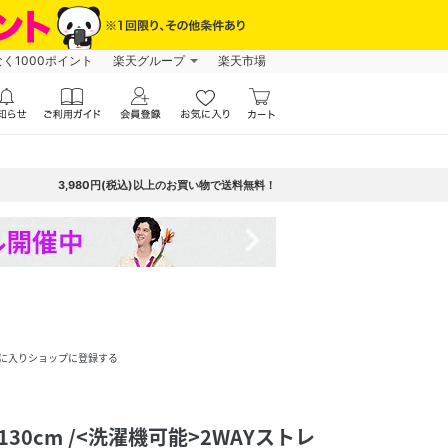
なく1000ポイント
楽天グループ
楽天市場
3,980円(税込)以上のお買い物で送料無料！
navigate_next
に入りショップに登録する
90~130cm /<洗濯機可能>2WAYストレ