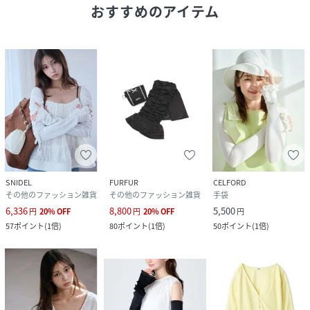
色展開です。
おすすめのアイテム
シルバー生地のみラメ入りでキラキラとしています。洗って
も、半永久的にUVカット効果が持続します。
※照明の関係により、実際よりも色味が違って見える場合が
あります。
またパソコン・スマートフォンなどの環境により、若干製品
と画像のカラーが異なる場合もございます。予めご了承くだ
さい。
商品の色味は、商品単品画像をご参照下さい。
※商品画像はサンプルのため、色味やサイズ等の仕様に変更
がある場合がございますので、予めご了承ください。
SNIDEL
FURFUR
CELFORD
その他のファッション雑貨
その他のファッション雑貨
手袋
6,336
8,800
5,500
円
20
%
OFF
円
20
%
OFF
円
性別タイプ
レディース
57
ポイント
(
1倍
)
80
ポイント
(
1倍
)
50
ポイント
(
1倍
)
原産国
中国
素材
【WHT/LBLU】レーヨン50%,ポリエステル
50%/【CGRY】ポリエステル+ポリエステルフィ
ルム繊維86%,ポリウレタン14%/【SLV】ポリエ