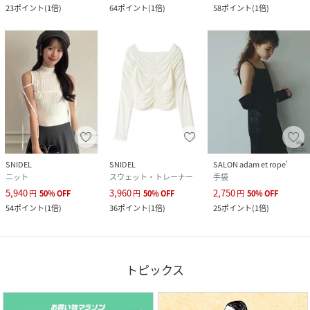
23
ポイント
(
1倍
)
64
ポイント
(
1倍
)
58
ポイント
(
1倍
)
SNIDEL
SNIDEL
SALON adam et rope'
ニット
スウェット・トレーナー
手袋
5,940
3,960
2,750
円
50
%
OFF
円
50
%
OFF
円
50
%
OFF
54
ポイント
(
1倍
)
36
ポイント
(
1倍
)
25
ポイント
(
1倍
)
トピックス