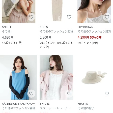
SNIDEL
SHIPS
LILY BROWN
その他
その他のファッション雑貨
その他のファッション雑貨
4,620
2,200
4,290
円
円
円
50
%
OFF
42
ポイント
(
1倍
)
200
ポイント
(
10%ポイント
39
ポイント
(
1倍
)
バック
)
A/C DESIGN BY ALPHACUBIC
SNIDEL
FRAY I.D
その他のファッション雑貨
スウェット・トレーナー
その他の帽子