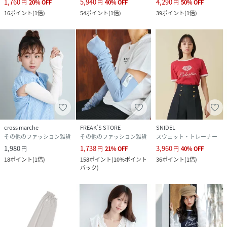
1,760
5,940
4,290
円
20
%
OFF
円
40
%
OFF
円
50
%
OFF
16
ポイント
(
1倍
)
54
ポイント
(
1倍
)
39
ポイント
(
1倍
)
cross marche
FREAK’S STORE
SNIDEL
その他のファッション雑貨
その他のファッション雑貨
スウェット・トレーナー
1,980
1,738
3,960
円
円
21
%
OFF
円
40
%
OFF
18
ポイント
(
1倍
)
158
ポイント
(
10%ポイント
36
ポイント
(
1倍
)
バック
)