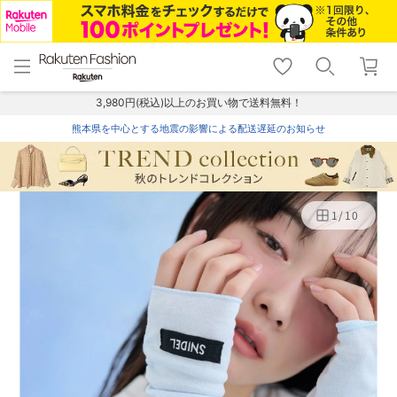
menu
home
search
favorite_border
shopping_cart
lock_outline
メニュー
トップ
検索
お気に入り
カート
ログイン
3,980円(税込)以上のお買い物で送料無料！
熊本県を中心とする地震の影響による配送遅延のお知らせ
1
/
10