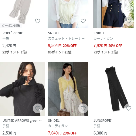
クーポン対象
ROPE' PICNIC
SNIDEL
SNIDEL
手袋
スウェット・トレーナー
カーディガン
2,420
9,504
7,920
円
円
20
%
OFF
円
20
%
OFF
22
ポイント
(
1倍
)
86
ポイント
(
1倍
)
72
ポイント
(
1倍
)
UNITED ARROWS green label relaxing
SNIDEL
JUN&ROPE’
手袋
カーディガン
手袋
2,530
7,040
6,380
円
円
20
%
OFF
円