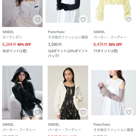
ステル+ポリエステルフィルム繊維81%,ポリウ
レタン10%,ナイロン9%
サイズ
F[99]
SNIDEL
Francfranc
SNIDEL
品番
RP9409_SWGG261697
カーディガン
その他のファッション雑貨
パーカー・フーディー
(
SWGG261697-L4-3U RP9409
)
6,204
3,500
8,470
円
40
%
OFF
円
円
30
%
OFF
56
ポイント
(
1倍
)
318
ポイント
(
10%ポイント
77
ポイント
(
1倍
)
バック
)
SNIDEL
SNIDEL
Francfranc
パーカー・フーディー
パーカー・フーディー
その他のファッション雑貨