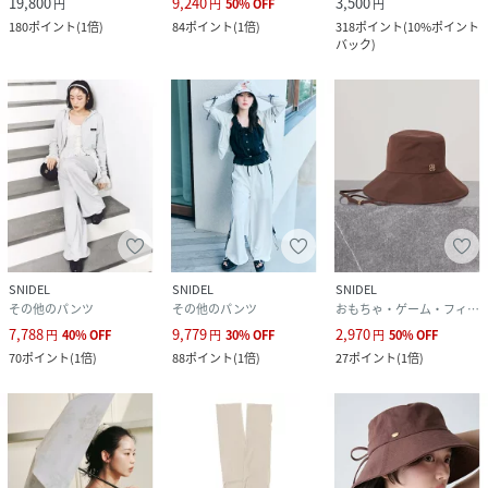
19,800
9,240
3,500
円
円
50
%
OFF
円
180
ポイント
(
1倍
)
84
ポイント
(
1倍
)
318
ポイント
(
10%ポイント
バック
)
SNIDEL
SNIDEL
SNIDEL
その他のパンツ
その他のパンツ
おもちゃ・ゲーム・フィギュア
7,788
9,779
2,970
円
40
%
OFF
円
30
%
OFF
円
50
%
OFF
70
ポイント
(
1倍
)
88
ポイント
(
1倍
)
27
ポイント
(
1倍
)