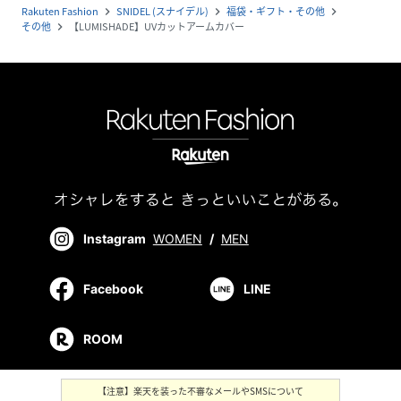
Rakuten Fashion
SNIDEL (スナイデル)
福袋・ギフト・その他
navigate_next
navigate_next
navigate_next
その他
【LUMISHADE】UVカットアームカバー
navigate_next
Instagram
WOMEN
/
MEN
Facebook
LINE
ROOM
【注意】楽天を装った不審なメールやSMSについて