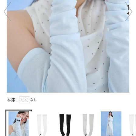
在庫：
F[99]
なし