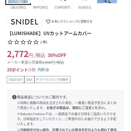
LBLU[081]
WHT[001]
CGRY[007]
SLV[011]
favorite_border
お気に入りショップに登録する
【LUMISHADE】UVカットアームカバー
star_border
star_border
star_border
star_border
star_border
(
-
件
)
2,772
円 /税込
30
%OFF
メーカー希望小売価格
3,960
円 /税込
25
ポイント
1倍
内訳
SOLD OUT
SALE
ギフトラッピング対象外
info
商品発送についてのご案内です。
※同時に複数の商品を注文された場合、一番遅い発送予定日にまとめ
て発送いたします。
お急ぎの商品は、個別にご注文ください。
※Rakuten Fashionでは、一部商品でお届け日時をご指定いただけま
す。日時指定をしていただくと、ご希望の日にお届けできるよう手配
いたします。
※日時指定がない場合、記載されている発送予定日よりも遅れて発送