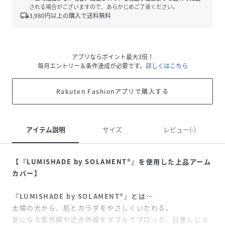
される場合がございますので、あらかじめご了承ください。
local_shipping
3,980
円以上の購入で送料無料
アプリならポイント最大3倍！
毎月エントリー＆条件達成が必要です。
詳しくはこちら
Rakuten Fashionアプリで購入する
アイテム説明
サイズ
レビュー(-)
【『LUMISHADE by SOLAMENT®』を使用した上品アーム
カバー】
『LUMISHADE by SOLAMENT®』とは…
太陽の光から、肌とカラダをやさしくいたわる。
気になる紫外線や近赤外線をダブルでブロック。日差しによ