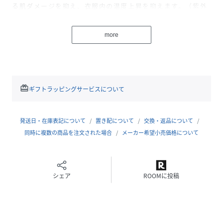
る肌ダメージを抑え、衣服内の温度上昇を抑えます。（紫外
線90％以上、近赤外線70％以上カット ※当社調べ）
近赤外線は紫外線よりも波長が長く、肌の奥深くまで届きま
more
す。
さらには熱を帯びているため、肌の組織にダメージを与え、
シワやたるみを引き起こします。これが「光老化」です。
肌が太陽にさらされた時のジリジリ感は、近赤外線の熱によ
るものです。
redeem
ギフトラッピングサービスについて
『LUMISHADE by SOLAMENT®』はこの「近赤外線」に着
目し、従来品よりも遮断率を引き上げることを目的に開発さ
れた当社オリジナル素材です。
発送日・在庫表記について
置き配について
交換・返品について
紫外線はもちろん、新常識である「近赤外線」をカットする
同時に複数の商品を注文された場合
メーカー希望小売価格について
ことで、未来の肌をいたわり新しい日常を演出します。
【Design/Styling】
シェア
ROOMに投稿
アーム部分はギャザーを加え、手先はメロー加工でフェミニ
ンに仕上げました。
SNIDELロゴテープを添えて高級感をプラス。
ホワイト、チャコールグレー、シルバー、ライトブルーの４