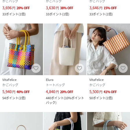
かごバッグ
かごバッグ
かごバッグ
3,696
3,630
3,646
円
20
%
OFF
円
38
%
OFF
円
15
%
OFF
33
ポイント
(
1倍
)
33
ポイント
(
1倍
)
33
ポイント
(
1倍
)
VitaFelice
Elura
VitaFelice
かごバッグ
トートバッグ
かごバッグ
5,940
4,840
5,500
円
40
%
OFF
円
20
%
OFF
円
41
%
OFF
54
ポイント
(
1倍
)
440
ポイント
(
10%ポイント
50
ポイント
(
1倍
)
バック
)