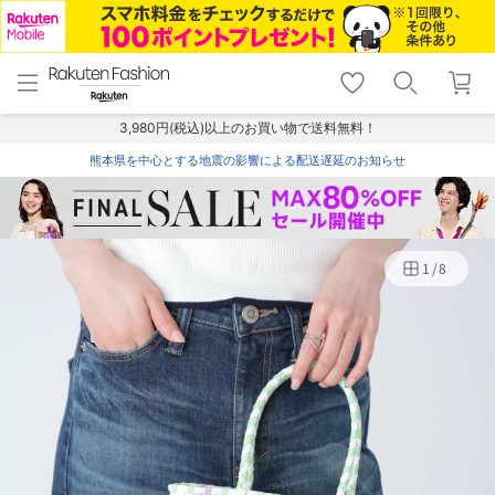
menu
home
search
favorite_border
shopping_cart
lock_outline
メニュー
トップ
検索
お気に入り
カート
ログイン
3,980円(税込)以上のお買い物で送料無料！
熊本県を中心とする地震の影響による配送遅延のお知らせ
1
/
8