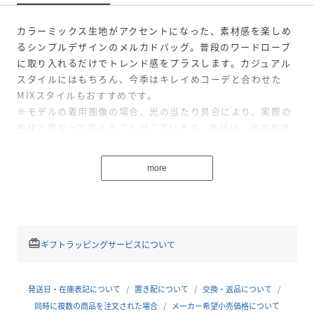
カラーミックス生地がアクセントになった、素材感を楽しめ
るシンプルデザインのメルカドバッグ。普段のワードローブ
に取り入れるだけでトレンド感をプラスします。カジュアル
スタイルにはもちろん、今季はキレイめコーデと合わせた
MIXスタイルもおすすめです。
※モデルの着用画像の場合、光の当たり具合により、実際の
色味と異なって見えることがございます。色味は、商品単体
の画像をご参照ください。
more
性別タイプ
レディース
原産国
中国製
redeem
素材
-
ギフトラッピングサービスについて
サイズ
－
発送日・在庫表記について
置き配について
交換・返品について
品番
RP8033_131
同時に複数の商品を注文された場合
メーカー希望小売価格について