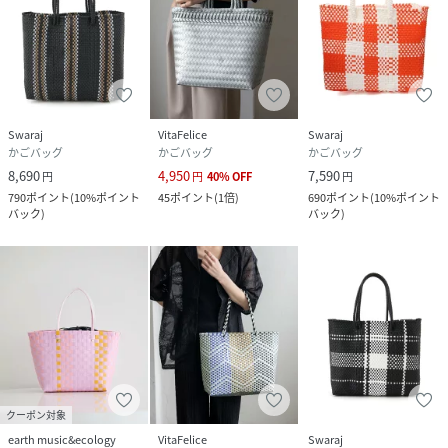
Swaraj
VitaFelice
Swaraj
かごバッグ
かごバッグ
かごバッグ
8,690
4,950
7,590
円
円
40
%
OFF
円
790
ポイント
(
10%ポイント
45
ポイント
(
1倍
)
690
ポイント
(
10%ポイント
バック
)
バック
)
クーポン対象
earth music&ecology
VitaFelice
Swaraj