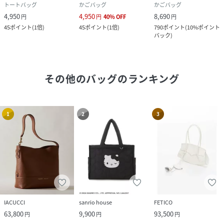
トートバッグ
かごバッグ
かごバッグ
4,950
4,950
8,690
円
円
40
%
OFF
円
45
ポイント
(
1倍
)
45
ポイント
(
1倍
)
790
ポイント
(
10%ポイント
バック
)
その他のバッグ
のランキング
1
2
3
IACUCCI
sanrio house
FETICO
63,800
9,900
93,500
円
円
円