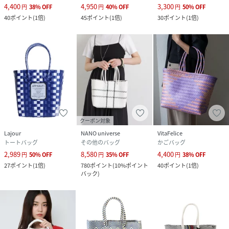
4,400
4,950
3,300
円
38
%
OFF
円
40
%
OFF
円
50
%
OFF
40
ポイント
(
1倍
)
45
ポイント
(
1倍
)
30
ポイント
(
1倍
)
クーポン対象
Lajour
NANO universe
VitaFelice
トートバッグ
その他のバッグ
かごバッグ
2,989
8,580
4,400
円
50
%
OFF
円
35
%
OFF
円
38
%
OFF
27
ポイント
(
1倍
)
780
ポイント
(
10%ポイント
40
ポイント
(
1倍
)
バック
)