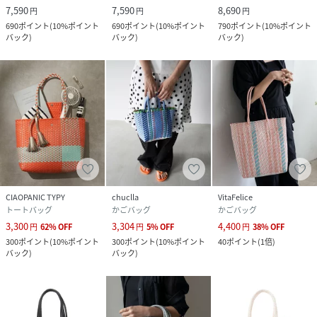
7,590
7,590
8,690
円
円
円
690
ポイント
(
10%ポイント
690
ポイント
(
10%ポイント
790
ポイント
(
10%ポイント
バック
)
バック
)
バック
)
CIAOPANIC TYPY
chuclla
VitaFelice
トートバッグ
かごバッグ
かごバッグ
3,300
3,304
4,400
円
62
%
OFF
円
5
%
OFF
円
38
%
OFF
300
ポイント
(
10%ポイント
300
ポイント
(
10%ポイント
40
ポイント
(
1倍
)
バック
)
バック
)