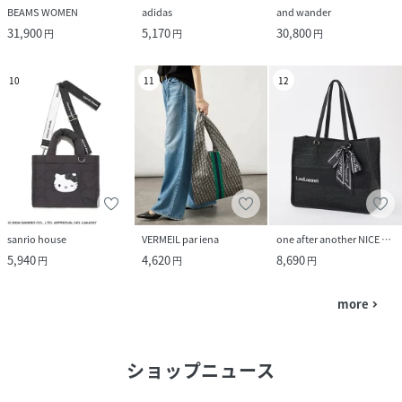
BEAMS WOMEN
adidas
and wander
31,900
5,170
30,800
円
円
円
10
11
12
sanrio house
VERMEIL par iena
one after another NICE CLAUP
5,940
4,620
8,690
円
円
円
more
navigate_next
ショップニュース