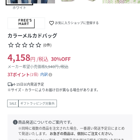
ホワイト
favorite_border
お気に入りショップに登録する
カラーメルカドバッグ
star_border
star_border
star_border
star_border
star_border
(
0
件
)
4,158
円 /税込
30
%OFF
メーカー希望小売価格
5,940
円 /税込
37
ポイント
1倍
内訳
local_shipping
4-15日以内発送予定
※サイズ・カラーによりお届け日が異なる場合があります。
SALE
ギフトラッピング対象外
info
商品発送についてのご案内です。
※同時に複数の商品を注文された場合、一番遅い発送予定日にまとめ
て発送いたします。
お急ぎの商品は、個別にご注文ください。