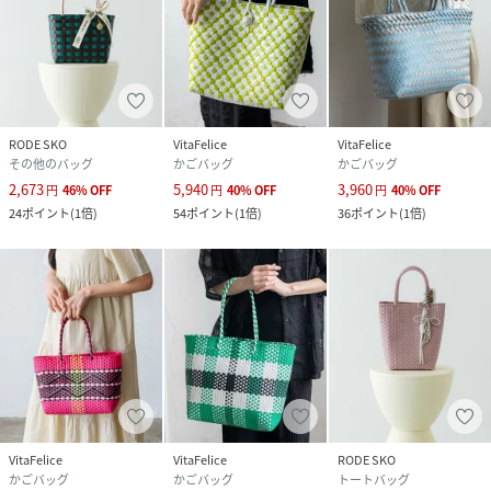
RODE SKO
VitaFelice
VitaFelice
その他のバッグ
かごバッグ
かごバッグ
2,673
5,940
3,960
円
46
%
OFF
円
40
%
OFF
円
40
%
OFF
24
ポイント
(
1倍
)
54
ポイント
(
1倍
)
36
ポイント
(
1倍
)
VitaFelice
VitaFelice
RODE SKO
かごバッグ
かごバッグ
トートバッグ