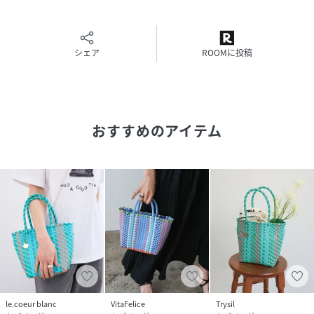
(
131-6191015-030-10 RP8033
)
シェア
ROOMに投稿
おすすめのアイテム
le.coeur blanc
VitaFelice
Trysil