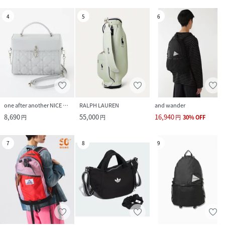
4
5
6
one after another NICE CLAUP
RALPH LAUREN
and wander
8,690
55,000
16,940
円
円
円
30
%
OFF
7
8
9