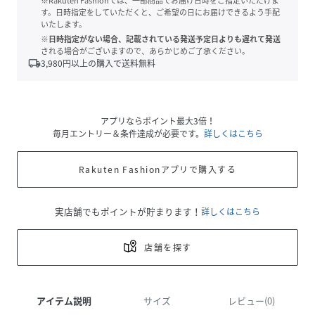
※Rakuten Fashionでは、一部商品でお届け日時をご指定いただけま
す。日時指定をしていただくと、ご希望の日にお届けできるよう手配
いたします。
※日時指定がない場合、記載されている発送予定日よりも遅れて発送
される場合がございますので、あらかじめご了承ください。
local_shipping
3,980
円以上の購入で送料無料
アプリならポイント最大3倍！
毎月エントリー＆条件達成が必要です。
詳しくはこちら
Rakuten Fashionアプリで購入する
実店舗でもポイントが貯まります！
詳しくはこちら
店舗を探す
アイテム説明
サイズ
レビュー(0)