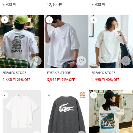
9,900
12,100
9,900
円
円
円
4
5
6
FREAK’S STORE
FREAK’S STORE
FREAK’S STORE
4,336
3,944
2,996
円
21
%
OFF
円
21
%
OFF
円
40
%
OFF
7
8
9