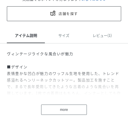
店舗を探す
アイテム説明
サイズ
レビュー(1)
ヴィンテージライクな風合いが魅力
■デザイン
表情豊かな凹凸が魅力のワッフル生地を使用した、トレンド
感溢れるヘンリーネックカットソー。製品加工を施すこと
で、まるで長年愛用してきたような古着のような風合いを再
現しています。1枚での着用はもちろん、インナーとしても存
在感を発揮する汎用性の高いデザインです。
more
■コーディネート
すっきりとしたサイジングのベーシックなシルエットは、デ
ニムやチノパンツを合わせたカジュアルスタイルにおすす