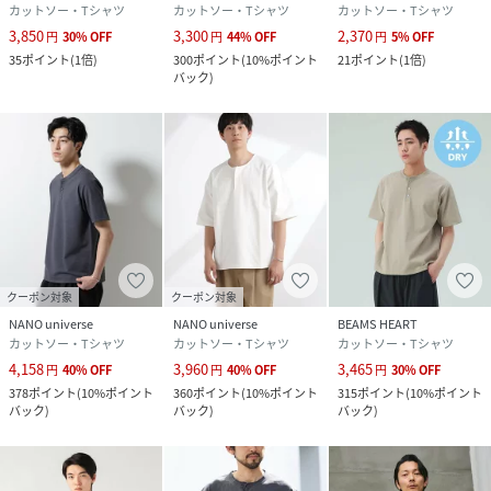
カットソー・Tシャツ
カットソー・Tシャツ
カットソー・Tシャツ
3,850
3,300
2,370
円
30
%
OFF
円
44
%
OFF
円
5
%
OFF
35
ポイント
(
1倍
)
300
ポイント
(
10%ポイント
21
ポイント
(
1倍
)
バック
)
クーポン対象
クーポン対象
NANO universe
NANO universe
BEAMS HEART
カットソー・Tシャツ
カットソー・Tシャツ
カットソー・Tシャツ
4,158
3,960
3,465
円
40
%
OFF
円
40
%
OFF
円
30
%
OFF
378
ポイント
(
10%ポイント
360
ポイント
(
10%ポイント
315
ポイント
(
10%ポイント
バック
)
バック
)
バック
)