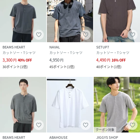
BEAMS HEART
NAVAL
SETUP7
カットソー・Tシャツ
カットソー・Tシャツ
カットソー・Tシャツ
3,300
4,950
4,490
円
40
%
OFF
円
円
16
%
OFF
30
ポイント
(
1倍
)
45
ポイント
(
1倍
)
40
ポイント
(
1倍
)
クーポン対象
BEAMS HEART
ABAHOUSE
JIGGYS SHOP