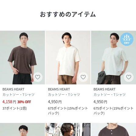
ください。
※商品の色味は商品単体で撮影した画像をご参照ください。
おすすめのアイテム
表情豊かなワッフル生地[H：184cmSize：L]
性別タイプ
メンズ
原産国
中国製
素材
本体:コットン100
% リブ部分:コットン100
%
サイズ
S、M、L
BEAMS HEART
BEAMS HEART
BEAMS HEART
カットソー・Tシャツ
カットソー・Tシャツ
カットソー・Tシャツ
品番
RP7753_42
(
42-04-0413-147-79-16 RP7753
)
4,158
4,950
4,950
円
30
%
OFF
円
円
37
ポイント
(
1倍
)
675
ポイント
(
15%ポイント
675
ポイント
(
15%ポイント
バック
)
バック
)