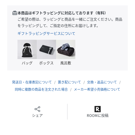
め。太めのカーゴパンツから綺麗なシルエットのスラックス
まで、幅広いボトムスと好相性です。
redeem
本商品はギフトラッピングに対応しております（有料）
ご希望の際は、ラッピングと商品を一緒にご注文ください。商品
■素材
をラッピングして、ご指定の住所にお届けします。
程良い肉感があり、肌馴染みの良いコットン100%のワッフ
ギフトラッピングサービスについて
ル素材を使用。凹凸のある生地面は肌離れが良く、汗ばむ季
節でも快適な着心地をキープします。
■ケア方法
バッグ
ボックス
風呂敷
水洗い可
（詳細は商品についている品質表示ラベルをご覧ください）
発送日・在庫表記について
置き配について
交換・返品について
※ この製品は、薬品や石等を使用したウォッシュ加工を施
同時に複数の商品を注文された場合
メーカー希望小売価格について
しております。1点1点に色、サイズ、風合いなどが異なる場
合がございます。着用や洗濯の繰り返しにより、色合い、風
合いが変化します。あらかじめご了承ください。
シェア
ROOMに投稿
※光の当たり具合やパソコンなどの閲覧環境によって実際の
色味と異なって見える場合がございます。あらかじめご了承