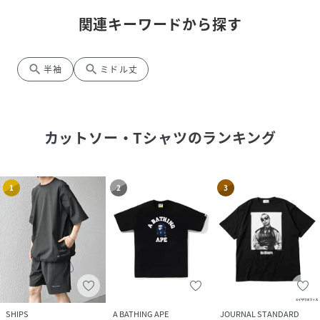
関連キーワードから探す
search
search
半袖
ミドル丈
カットソー・Tシャツ
のランキング
1
2
3
SHIPS
A BATHING APE
JOURNAL STANDARD