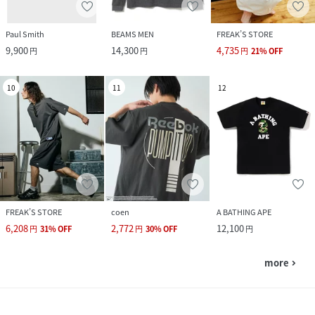
Paul Smith
BEAMS MEN
FREAK’S STORE
9,900
14,300
4,735
円
円
円
21
%
OFF
10
11
12
FREAK’S STORE
coen
A BATHING APE
6,208
2,772
12,100
円
31
%
OFF
円
30
%
OFF
円
more
navigate_next