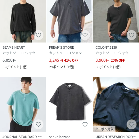
BEAMS HEART
FREAK’S STORE
COLONY 2139
カットソー・Tシャツ
カットソー・Tシャツ
カットソー・Tシャツ
6,050
3,245
3,960
円
円
41
%
OFF
円
20
%
OFF
55
ポイント
(
1倍
)
29
ポイント
(
1倍
)
36
ポイント
(
1倍
)
クーポン対象
JOURNAL STANDARD relume
sanko bazaar
URBAN RESEARCH DOORS