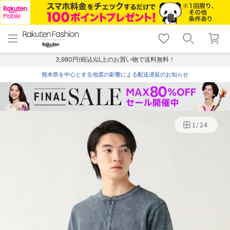
menu
home
search
favorite_border
shopping_cart
lock_outline
メニュー
トップ
検索
お気に入り
カート
ログイン
3,980円(税込)以上のお買い物で送料無料！
熊本県を中心とする地震の影響による配送遅延のお知らせ
1
/
24