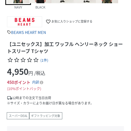
NAVY
BLACK
favorite_border
お気に入りショップに登録する
BEAMS HEART MEN
sell
【ユニセックス】加工 ワッフル ヘンリーネック ショー
トスリーブ Tシャツ
star_border
star_border
star_border
star_border
star_border
(
1
件
)
4,950
円 /税込
450
ポイント
内訳
10%ポイントバック
local_shipping
12時までの注文で当日出荷
※サイズ・カラーによりお届け日が異なる場合があります。
スーパーDEAL
ギフトラッピング対象