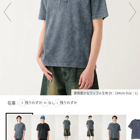
表情豊かなワッフル生地 [H：184cm Size：L]
在庫：
S
残りわずか
M
なし
L
残りわずか