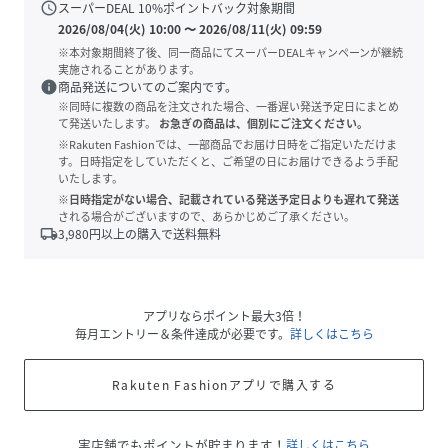
schedule
スーパーDEAL
10
%ポイントバック対象期間
2026/08/04(火) 10:00
〜
2026/08/11(火) 09:59
※本対象期間終了後、同一商品にてスーパーDEALキャンペーンが継続
実施されることがあります。
info
商品発送についてのご案内です。
※同時に複数の商品を注文された場合、一番遅い発送予定日にまとめ
て発送いたします。
お急ぎの商品は、個別にご注文ください。
※Rakuten Fashionでは、一部商品でお届け日時をご指定いただけま
す。日時指定をしていただくと、ご希望の日にお届けできるよう手配
いたします。
※日時指定がない場合、記載されている発送予定日よりも遅れて発送
される場合がございますので、あらかじめご了承ください。
local_shipping
3,980
円以上の購入で送料無料
アプリならポイント最大3倍！
毎月エントリー＆条件達成が必要です。
詳しくはこちら
Rakuten Fashionアプリで購入する
実店舗でもポイントが貯まります！
詳しくはこちら