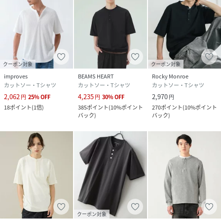
クーポン対象
クーポン対象
improves
BEAMS HEART
Rocky Monroe
カットソー・Tシャツ
カットソー・Tシャツ
カットソー・Tシャツ
2,062
4,235
2,970
円
25
%
OFF
円
30
%
OFF
円
18
ポイント
(
1倍
)
385
ポイント
(
10%ポイント
270
ポイント
(
10%ポイント
バック
)
バック
)
クーポン対象