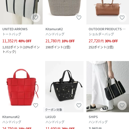
UNITED ARROWS
KitamuraK2
OUTDOOR PRODUCTS Usual Things
トートバッグ
ハンドバッグ
ショルダーバッグ
11,352
21,780
27,720
円
40
%
OFF
円
10
%
OFF
円
30
%
OFF
1,032
ポイント
(
10%ポイン
198
ポイント
(
1倍
)
252
ポイント
(
1倍
)
トバック
)
クーポン対象
KitamuraK2
LASUD
SHIPS
ハンドバッグ
ハンドバッグ
ハンドバッグ
24,750
11,600
3,960
円
10
%
OFF
円
29
%
OFF
円