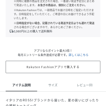
※同時に複数の商品を注文された場合、一番遅い発送予定日にまとめ
て発送いたします。
お急ぎの商品は、個別にご注文ください。
※Rakuten Fashionでは、一部商品でお届け日時をご指定いただけま
す。日時指定をしていただくと、ご希望の日にお届けできるよう手配
いたします。
※日時指定がない場合、記載されている発送予定日よりも遅れて発送
される場合がございますので、あらかじめご了承ください。
local_shipping
3,980
円以上の購入で送料無料
アプリならポイント最大3倍！
毎月エントリー＆条件達成が必要です。
詳しくはこちら
Rakuten Fashionアプリで購入する
アイテム説明
サイズ
レビュー(0)
イタリアのROSSIブランドから届いた、夏の装いにぴったり
の雑材トートバッグ。