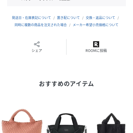
※定価（税込）は、2026年6月26日のセール開始前の店舗に
おける販売価格です。
発送日・在庫表記について
置き配について
交換・返品について
同時に複数の商品を注文された場合
メーカー希望小売価格について
性別タイプ
レディース
原産国
イタリア製
シェア
ROOMに投稿
素材
<表地> 繊維部分: ポリプロピレン81%, ポリエス
テル10%, ポリエチレン9%, 皮革部分: 牛革, <裏
地> コットン78%, 再生繊維(セルロース)22%
おすすめのアイテム
サイズ
F
品番
RP7067_4600166
(
4600166-183-113 RP7067
)