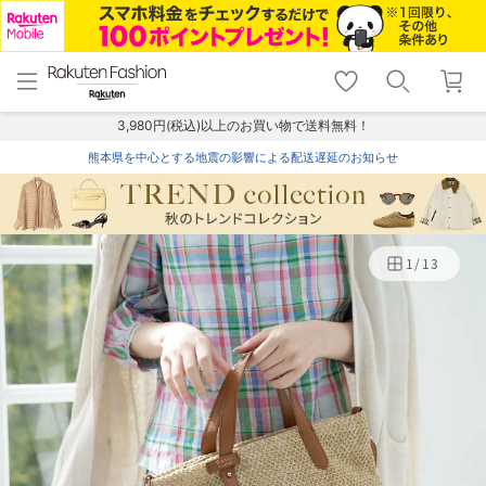
menu
home
search
favorite_border
shopping_cart
lock_outline
メニュー
トップ
検索
お気に入り
カート
ログイン
3,980円(税込)以上のお買い物で送料無料！
熊本県を中心とする地震の影響による配送遅延のお知らせ
1
/
13