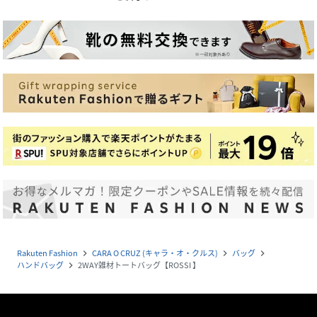
Rakuten Fashion
CARA O CRUZ (キャラ・オ・クルス)
バッグ
navigate_next
navigate_next
navigate_next
ハンドバッグ
2WAY雑材トートバッグ【ROSSI 】
navigate_next