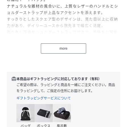
ナチュラルな雑材の風合いに、上質なレザーのハンドルとシ
ョルダーストラップが上品なアクセントを添えます。
すっきりとしたスクエア型のデザインは、見た目以上に収納
力があり、デイリーユースから旅先まで幅広く活躍。
取り外し可能なショルダーストラップ付きで、手持ちと肩掛
けの2WAYでお使いいただけます。
大人のクラスカジュアルに洗練された遊び心をプラスする、
more
季節感あふれるアイテムです。
------------------------------------
着用シーズン：初夏
外ポケット数：2
redeem
本商品はギフトラッピングに対応しております（有料）
内ポケット数：2、カード入れ：2
ご希望の際は、ラッピングと商品を一緒にご注文ください。商品
付属品：ショルダーストラップ取り外し可
をラッピングして、ご指定の住所にお届けします。
-------------------------------------
ギフトラッピングサービスについて
※商品の色味は、撮影場所や光のあたり具合、お客様のお使
いの機器により色味が違って見える場合がございます。予め
ご了承ください。
バッグ
ボックス
風呂敷