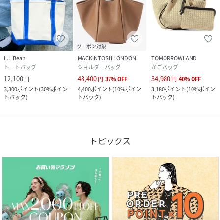
クーポン対象
L.L.Bean
MACKINTOSH LONDON
TOMORROWLAND
トートバッグ
ショルダーバッグ
かごバッグ
12,100
48,400
34,980
円
円
37
%
OFF
円
40
%
OFF
3,300
ポイント
(
30%ポイン
4,400
ポイント
(
10%ポイン
3,180
ポイント
(
10%ポイン
トバック
)
トバック
)
トバック
)
トピックス