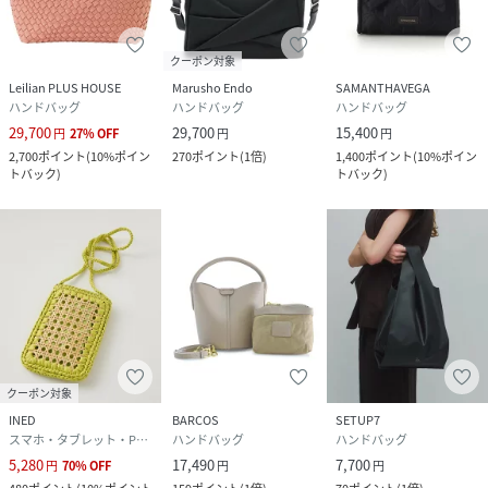
クーポン対象
Leilian PLUS HOUSE
Marusho Endo
SAMANTHAVEGA
ハンドバッグ
ハンドバッグ
ハンドバッグ
29,700
29,700
15,400
円
27
%
OFF
円
円
2,700
ポイント
(
10%ポイン
270
ポイント
(
1倍
)
1,400
ポイント
(
10%ポイン
トバック
)
トバック
)
クーポン対象
INED
BARCOS
SETUP7
スマホ・タブレット・PCケース/カバー
ハンドバッグ
ハンドバッグ
5,280
17,490
7,700
円
70
%
OFF
円
円