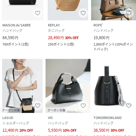
MAISON de SABRE
REPLAY
ROPE'
ハンドバッグ
かごバッグ
ハンドバッグ
84,590
28,490
19,800
円
円
30
%
OFF
円
769
ポイント
(
1倍
)
259
ポイント
(
1倍
)
1,800
ポイント
(
10%ポイン
トバック
)
クーポン対象
クーポン対象
LASUD
VIS
TOMORROWLAND
ショルダーバッグ
ハンドバッグ
ハンドバッグ
12,400
5,930
38,500
円
20
%
OFF
円
10
%
OFF
円
30
%
OFF