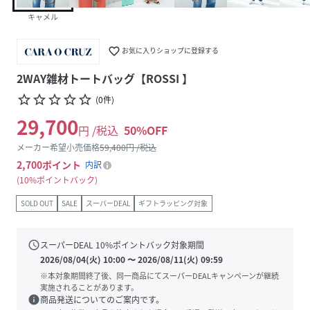
キャメル
favorite_border
お気に入りショップに登録する
2WAY雑材トートバッグ【ROSSI 】
star_border
star_border
star_border
star_border
star_border
(
0
件
)
29,700
円 /税込
50
%OFF
メーカー希望小売価格
59,400
円 /税込
2,700
ポイント
内訳
10%ポイントバック
SOLD OUT
SALE
スーパーDEAL
ギフトラッピング対象
schedule
スーパーDEAL
10
%ポイントバック対象期間
2026/08/04(火) 10:00
〜
2026/08/11(火) 09:59
※本対象期間終了後、同一商品にてスーパーDEALキャンペーンが継続
実施されることがあります。
info
商品発送についてのご案内です。