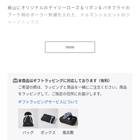
袖山にオリジナルのデイジーローズ＆リボン＆バタフライの
ブーケ柄のボーラー刺繍を入れた、ドルマンシルエットのジ
ャージトップス
～POINT～
片袖にCBロゴ刺繍入り
more
初夏からのカジュアルな装いにおすすめの一枚です。
インでもアウトでも様になるシルエット。
肘が隠れるくらいの袖丈です。
【素材】
redeem
本商品はギフトラッピングに対応しております（有料）
キレイ見えする６０シルケットスムースを使用。
ご希望の際は、ラッピングと商品を一緒にご注文ください。商品
バイオウォッシュで柔らかな風合いに仕上げています。
をラッピングして、ご指定の住所にお届けします。
接触冷感・マシンウォッシャブル・UV機能付き
ギフトラッピングサービスについて
※この製品は、太陽光線中の紫外線（UV）を通しにくくしま
す。この効果は永久的ではありません。
バッグ
ボックス
風呂敷