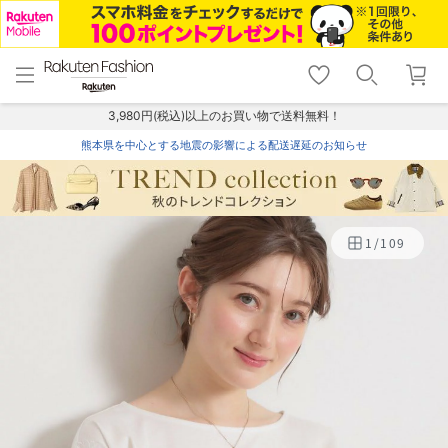
menu
home
search
favorite_border
shopping_cart
lock_outline
メニュー
トップ
検索
お気に入り
カート
ログイン
3,980円(税込)以上のお買い物で送料無料！
熊本県を中心とする地震の影響による配送遅延のお知らせ
1
/
109