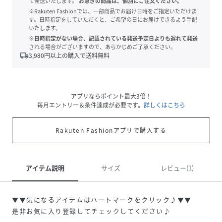
て発送いたします。
お急ぎの商品は、個別にご注文ください。
※Rakuten Fashionでは、一部商品でお届け日時をご指定いただけま
す。日時指定をしていただくと、ご希望の日にお届けできるよう手配
いたします。
※日時指定がない場合、記載されている発送予定日よりも遅れて発送
される場合がございますので、あらかじめご了承ください。
local_shipping
3,980
円以上の購入で送料無料
アプリならポイント最大3倍！
毎月エントリー＆条件達成が必要です。
詳しくはこちら
Rakuten Fashionアプリで購入する
アイテム説明
サイズ
レビュー(1)
▼▼気になるアイテムはハートマークをクリック♪▼▼
是非お気に入り登録してチェックしてください♪