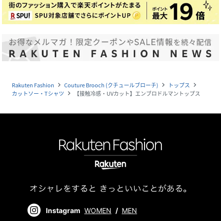
Rakuten Fashion
Couture Brooch (クチュールブローチ)
トップス
navigate_next
navigate_next
navigate_next
カットソー・Tシャツ
【接触冷感・UVカット】エンブロドルマントップス
navigate_next
Instagram
WOMEN
/
MEN