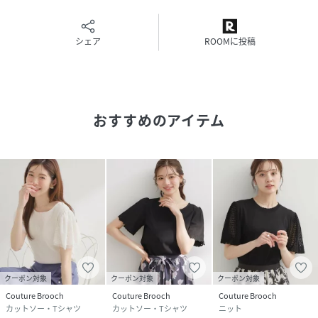
原産国
中国製
シェア
ROOMに投稿
素材
本体：コットン100％ ししゅう糸：ポリエステ
ル100％
サイズ
36(S)、38(M)、42(LL)
おすすめのアイテム
クリーニング
洗濯機洗い可
品番
RP6770_20260150815500
(
20260150815500-003-36 RP6770
)
クーポン対象
クーポン対象
クーポン対象
Couture Brooch
Couture Brooch
Couture Brooch
カットソー・Tシャツ
カットソー・Tシャツ
ニット