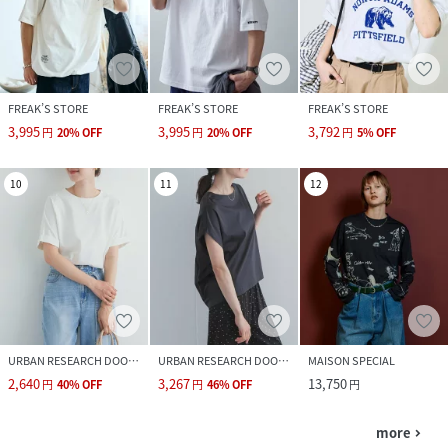
FREAK’S STORE
FREAK’S STORE
FREAK’S STORE
3,995
3,995
3,792
円
20
%
OFF
円
20
%
OFF
円
5
%
OFF
10
11
12
URBAN RESEARCH DOORS
URBAN RESEARCH DOORS
MAISON SPECIAL
2,640
3,267
13,750
円
40
%
OFF
円
46
%
OFF
円
more
navigate_next