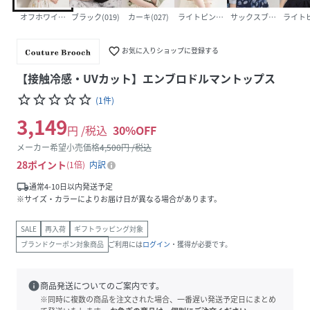
オフホワイト(003)
ブラック(019)
カーキ(027)
ライトピンク(070)
サックスブルー(090)
ライトピ
favorite_border
お気に入りショップに登録する
【接触冷感・UVカット】エンブロドルマントップス
star_border
star_border
star_border
star_border
star_border
(
1
件
)
3,149
円 /税込
30
%OFF
メーカー希望小売価格
4,500
円 /税込
28
ポイント
1倍
内訳
local_shipping
通常4-10日以内発送予定
※サイズ・カラーによりお届け日が異なる場合があります。
SALE
再入荷
ギフトラッピング対象
ブランドクーポン対象商品
ご利用には
ログイン
・獲得が必要です。
info
商品発送についてのご案内です。
※同時に複数の商品を注文された場合、一番遅い発送予定日にまとめ