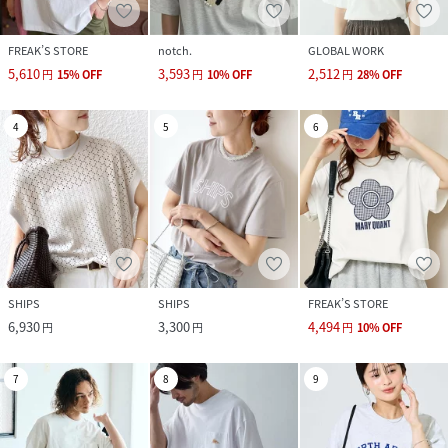
FREAK’S STORE
notch.
GLOBAL WORK
5,610
3,593
2,512
円
15
%
OFF
円
10
%
OFF
円
28
%
OFF
4
5
6
SHIPS
SHIPS
FREAK’S STORE
6,930
3,300
4,494
円
円
円
10
%
OFF
7
8
9