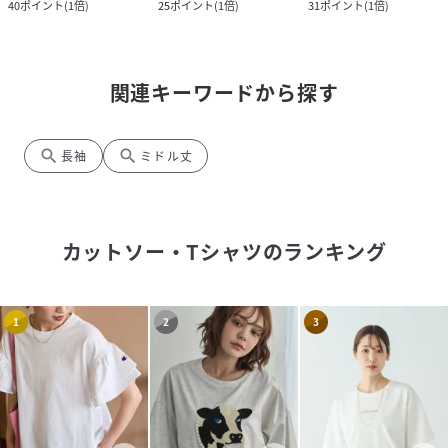
40
ポイント
(
1倍
)
25
ポイント
(
1倍
)
31
ポイント
(
1倍
)
関連キーワードから探す
search
search
長袖
ミドル丈
カットソー・Tシャツ
のランキング
1
2
3