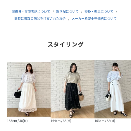
※照明の関係により、実際よりも色味が違って見える場合が
あります。また、パソコン・スマートフォンなどの環境によ
発送日・在庫表記について
置き配について
交換・返品について
り、若干製品と画像のカラーが異なる場合もございます。
同時に複数の商品を注文された場合
メーカー希望小売価格について
※生産時期により、色味に若干の差が生じる場合がございま
す。
スタイリング
【スタッフコメント】
shino（164cm）
シルケット加工でカジュアルすぎず、きれい見えするのがポ
イント。
ドルマンシルエットで体のラインを拾いにくく、気になる二
の腕や腰まわりも自然にカバーしてくれます。
さりげない刺繍がアクセントになり、シンプルながらも華や
かさをプラスしてくれるトップスです。
【26SSNEWARRIVAL】
【26SSNEWCOLLECTION】
155cm / 38(M)
164cm / 38(M)
163cm / 38(M)
性別タイプ
レディース