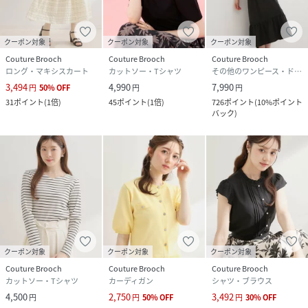
クーポン対象
クーポン対象
クーポン対象
Couture Brooch
Couture Brooch
Couture Brooch
ロング・マキシスカート
カットソー・Tシャツ
その他のワンピース・ドレス
3,494
4,990
7,990
円
50
%
OFF
円
円
31
ポイント
(
1倍
)
45
ポイント
(
1倍
)
726
ポイント
(
10%ポイント
バック
)
クーポン対象
クーポン対象
クーポン対象
Couture Brooch
Couture Brooch
Couture Brooch
カットソー・Tシャツ
カーディガン
シャツ・ブラウス
4,500
2,750
3,492
円
円
50
%
OFF
円
30
%
OFF