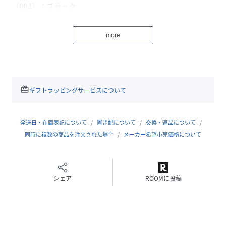
（001）：ブラック
（020）：アンティークブラウン
more
弊社サイズ：メーカーサイズ：日本サイズ
（400）：4：23.5‐24
（500）：5：24.5
（600）：6：25
redeem
ギフトラッピングサービスについて
BlundstoneのCLASSICSモデルは、ライニングにレザーを
採用することで堅牢性が増すとともに、滑らかな肌触りと足
入れを実現。
発送日・在庫表記について
置き配について
交換・返品について
ブーツのかかと部だけでなく、インソールにも衝撃吸収材の
同時に複数の商品を注文された場合
メーカー希望小売価格について
XRD?を搭載することで、歩行時の衝撃をさらに吸収し、履き
心地を高めています。
シェア
ROOMに投稿
アッパー：スムースレザー
アウトソール：TPU
ライニング：レザー
原産国：ベトナム