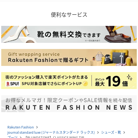
便利なサービス
Rakuten Fashion
navigate_next
journal standard luxe (ジャーナルスタンダード ラックス)
シューズ・靴
navigate_next
navigate_next
ブーツ
【BLUNDSTONE】CLASSICS WING TIP
navigate_next