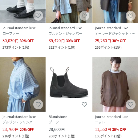
journal standard luxe
journal standard luxe
journal standard luxe
ローファー
ブルゾン・ジャンパー
テーラードジャケット・ブレザー
30,030
35,420
29,260
円
30
%
OFF
円
30
%
OFF
円
30
%
OFF
273
ポイント
(
1倍
)
322
ポイント
(
1倍
)
266
ポイント
(
1倍
)
journal standard luxe
Blundstone
journal standard luxe
ブルゾン・ジャンパー
ブーツ
ニット
23,760
28,600
11,550
円
20
%
OFF
円
円
30
%
OFF
216
ポイント
(
1倍
)
260
ポイント
(
1倍
)
105
ポイント
(
1倍
)