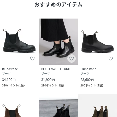
おすすめのアイテム
【BLUNDSTONE/ブランドストーン】
オーストラリア タスマニア島でで1870年に生まれたブラン
ドストーン。
サイドゴアブーツの老舗として広く知られており、履きやす
くてブランドストーンのブーツは世界中で愛されている。
※取り扱いについては、商品についている品質表示でご確認
ください。
※照明の関係により、実際よりも色味が違って見える場合が
あります。
またパソコン・スマートフォンなどの環境により、若干製品
Blundstone
BEAUTY&YOUTH UNITED ARROWS
Blundstone
と画像のカラーが異なる場合もございます。
ブーツ
ブーツ
ブーツ
※商品の色味は、商品アップ画像をご参照ください。
34,100
31,900
28,600
円
円
円
310
ポイント
(
1倍
)
290
ポイント
(
1倍
)
260
ポイント
(
1倍
)
性別タイプ
レディース
原産国
ベトナム
サイズ
5、6、40