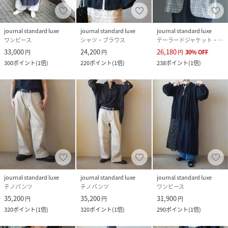
journal standard luxe
journal standard luxe
journal standard luxe
ワンピース
シャツ・ブラウス
テーラードジャケット・ブレザー
33,000
24,200
26,180
円
円
円
30
%
OFF
300
ポイント
(
1倍
)
220
ポイント
(
1倍
)
238
ポイント
(
1倍
)
journal standard luxe
journal standard luxe
journal standard luxe
チノパンツ
チノパンツ
ワンピース
35,200
35,200
31,900
円
円
円
320
ポイント
(
1倍
)
320
ポイント
(
1倍
)
290
ポイント
(
1倍
)