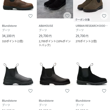
品番
RP5741_26093450002410
(
26093450002410-001-500 RP5741
)
クーポン対象
Blundstone
ABAHOUSE
URBAN RESEARCH DOORS
ブーツ
ブーツ
ブーツ
34,100
29,700
29,700
円
円
円
310
ポイント
(
1倍
)
2,700
ポイント
(
10%ポイン
270
ポイント
(
1倍
)
トバック
)
Blundstone
Blundstone
Blundstone
ブーツ
ブーツ
ブーツ