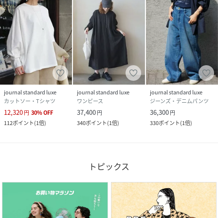
journal standard luxe
journal standard luxe
journal standard luxe
カットソー・Tシャツ
ワンピース
ジーンズ・デニムパンツ
12,320
37,400
36,300
円
30
%
OFF
円
円
112
ポイント
(
1倍
)
340
ポイント
(
1倍
)
330
ポイント
(
1倍
)
トピックス