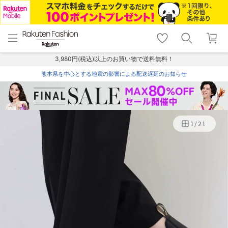
menu
home
search
favorite_border
shopping_cart
lock_outline
メニュー
トップ
検索
お気に入り
カート
ログイン
3,980円(税込)以上のお買い物で送料無料！
熊本県を中心とする地震の影響による配送遅延のお知らせ
1
/
21