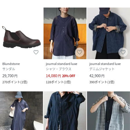
Blundstone
journal standard luxe
journal standard luxe
サンダル
シャツ・ブラウス
デニムジャケット
29,700
14,080
42,900
円
円
20
%
OFF
円
270
ポイント
(
1倍
)
128
ポイント
(
1倍
)
390
ポイント
(
1倍
)