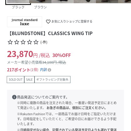
ブラック
ブラウン
favorite_border
お気に入りショップに登録する
【BLUNDSTONE】CLASSICS WING TIP
star_border
star_border
star_border
star_border
star_border
(
-
件
)
23,870
円 /税込
30
%OFF
メーカー希望小売価格
34,100
円 /税込
217
ポイント
1倍
内訳
SOLD OUT
SALE
ギフトラッピング対象外
info
商品発送についてのご案内です。
※同時に複数の商品を注文された場合、一番遅い発送予定日にまとめ
て発送いたします。
お急ぎの商品は、個別にご注文ください。
※Rakuten Fashionでは、一部商品でお届け日時をご指定いただけま
す。日時指定をしていただくと、ご希望の日にお届けできるよう手配
いたします。
※日時指定がない場合、記載されている発送予定日よりも遅れて発送