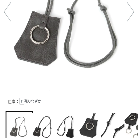
在庫：
F
残りわずか