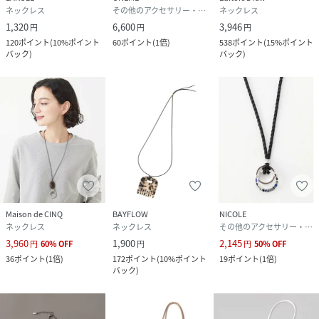
ネックレス
その他のアクセサリー・腕時計
ネックレス
1,320
6,600
3,946
円
円
円
120
ポイント
(
10%ポイント
60
ポイント
(
1倍
)
538
ポイント
(
15%ポイント
バック
)
バック
)
Maison de CINQ
BAYFLOW
NICOLE
ネックレス
ネックレス
その他のアクセサリー・腕時計
3,960
1,900
2,145
円
60
%
OFF
円
円
50
%
OFF
36
ポイント
(
1倍
)
172
ポイント
(
10%ポイント
19
ポイント
(
1倍
)
バック
)