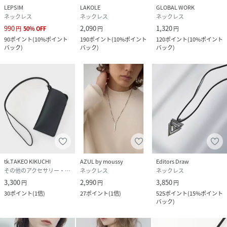
LEPSIM
LAKOLE
GLOBAL WORK
ネックレス
ネックレス
ネックレス
990
2,090
1,320
円
50
%
OFF
円
円
90
ポイント
(
10%ポイント
190
ポイント
(
10%ポイント
120
ポイント
(
10%ポイント
バック
)
バック
)
バック
)
tk.TAKEO KIKUCHI
AZUL by moussy
Editors Draw
その他のアクセサリー・腕時計
ネックレス
ネックレス
3,300
2,990
3,850
円
円
円
30
ポイント
(
1倍
)
27
ポイント
(
1倍
)
525
ポイント
(
15%ポイント
バック
)