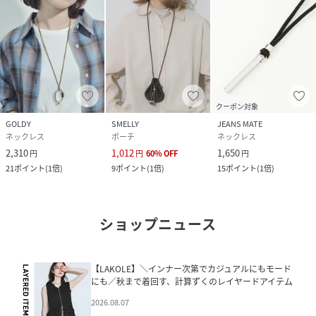
クーポン対象
GOLDY
SMELLY
JEANS MATE
ネックレス
ポーチ
ネックレス
2,310
1,012
1,650
円
円
60
%
OFF
円
21
ポイント
(
1倍
)
9
ポイント
(
1倍
)
15
ポイント
(
1倍
)
ショップニュース
【LAKOLE】＼インナー次第でカジュアルにもモード
にも／秋まで着回す、計算ずくのレイヤードアイテム
2026.08.07