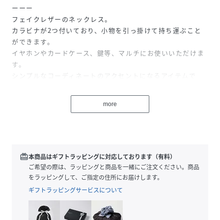
ーーー
フェイクレザーのネックレス。
カラビナが2つ付いており、小物を引っ掛けて持ち運ぶこと
ができます。
イヤホンやカードケース、鍵等、マルチにお使いいただけま
す。
シンプルなコーディネートのアクセントになるアイテムで
す。
ーーー
more
性別タイプ
メンズ
素材
合成皮革
redeem
本商品はギフトラッピングに対応しております（有料）
ご希望の際は、ラッピングと商品を一緒にご注文ください。商品
サイズ
F
をラッピングして、ご指定の住所にお届けします。
品番
RP5073_654153
ギフトラッピングサービスについて
(
654153-19-09 RP5073
)