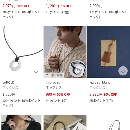
2,079
1,190
2,990
円
30
%
OFF
円
7
%
OFF
円
189
ポイント
(
10%ポイント
10
ポイント
(
1倍
)
271
ポイント
(
10%ポイント
バック
)
バック
)
クーポン対象
LAKOLE
improves
le.coeur blanc
ネックレス
ネックレス
ネックレス
1,320
990
2,772
円
円
50
%
OFF
円
30
%
OFF
120
ポイント
(
10%ポイント
9
ポイント
(
1倍
)
25
ポイント
(
1倍
)
バック
)