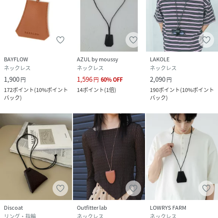
BAYFLOW
AZUL by moussy
LAKOLE
ネックレス
ネックレス
ネックレス
1,900
1,596
2,090
円
円
60
%
OFF
円
172
ポイント
(
10%ポイント
14
ポイント
(
1倍
)
190
ポイント
(
10%ポイント
バック
)
バック
)
Discoat
Outfitter lab
LOWRYS FARM
リング・指輪
ネックレス
ネックレス