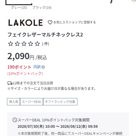
グレー(15)
ブラック(19)
favorite_border
お気に入りショップに登録する
フェイクレザーマルチネックレス2
star_border
star_border
star_border
star_border
star_border
(
-
件
)
2,090
円 /税込
190
ポイント
内訳
10%ポイントバック
local_shipping
12時までの注文で当日出荷
※サイズ・カラーによりお届け日が異なる場合があります。
再入荷
スーパーDEAL
ギフトラッピング対象
schedule
スーパーDEAL
10
%ポイントバック対象期間
2026/07/30(木) 10:00
〜
2026/08/12(水) 09:59
※本対象期間終了後、同一商品にてスーパーDEALキャンペーンが継続