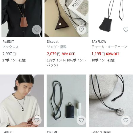
Re:EDIT
Discoat
BAYFLOW
ネックレス
リング・指輪
チャーム・キーチェーン
2,997
2,079
1,195
円
円
30
%
OFF
円
60
%
OFF
27
ポイント
(
1倍
)
189
ポイント
(
10%ポイント
10
ポイント
(
1倍
)
バック
)
LAKOLE
ONEME
Editors Draw