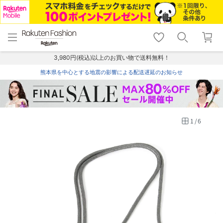
menu
home
search
favorite_border
shopping_cart
lock_outline
メニュー
トップ
検索
お気に入り
カート
ログイン
3,980円(税込)以上のお買い物で送料無料！
熊本県を中心とする地震の影響による配送遅延のお知らせ
1
/
6