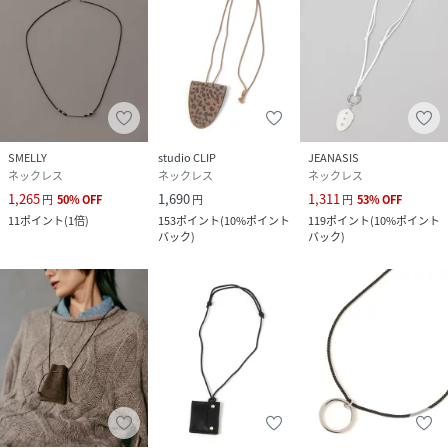
SMELLY
studio CLIP
JEANASIS
ネックレス
ネックレス
ネックレス
1,265
1,690
1,311
円
50
%
OFF
円
円
53
%
OFF
11
ポイント
(
1倍
)
153
ポイント
(
10%ポイント
119
ポイント
(
10%ポイント
バック
)
バック
)