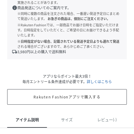
実施されることがあります。
info
商品発送についてのご案内です。
※同時に複数の商品を注文された場合、一番遅い発送予定日にまとめ
て発送いたします。
お急ぎの商品は、個別にご注文ください。
※Rakuten Fashionでは、一部商品でお届け日時をご指定いただけま
す。日時指定をしていただくと、ご希望の日にお届けできるよう手配
いたします。
※日時指定がない場合、記載されている発送予定日よりも遅れて発送
される場合がございますので、あらかじめご了承ください。
local_shipping
3,980
円以上の購入で送料無料
アプリならポイント最大3倍！
毎月エントリー＆条件達成が必要です。
詳しくはこちら
Rakuten Fashionアプリで購入する
アイテム説明
サイズ
レビュー(-)