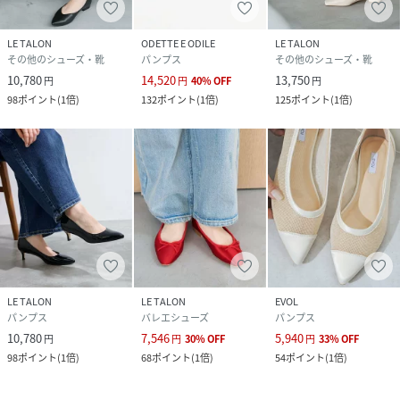
LE TALON
ODETTE E ODILE
LE TALON
その他のシューズ・靴
パンプス
その他のシューズ・靴
10,780
14,520
13,750
円
円
40
%
OFF
円
98
ポイント
(
1倍
)
132
ポイント
(
1倍
)
125
ポイント
(
1倍
)
LE TALON
LE TALON
EVOL
パンプス
バレエシューズ
パンプス
10,780
7,546
5,940
円
円
30
%
OFF
円
33
%
OFF
98
ポイント
(
1倍
)
68
ポイント
(
1倍
)
54
ポイント
(
1倍
)