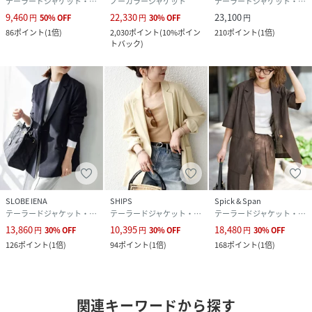
テーラードジャケット・ブレザー
ノーカラージャケット
テーラードジャケット・ブレザー
9,460
22,330
23,100
円
50
%
OFF
円
30
%
OFF
円
86
ポイント
(
1倍
)
2,030
ポイント
(
10%ポイン
210
ポイント
(
1倍
)
トバック
)
SLOBE IENA
SHIPS
Spick & Span
テーラードジャケット・ブレザー
テーラードジャケット・ブレザー
テーラードジャケット・ブレザー
13,860
10,395
18,480
円
30
%
OFF
円
30
%
OFF
円
30
%
OFF
126
ポイント
(
1倍
)
94
ポイント
(
1倍
)
168
ポイント
(
1倍
)
関連キーワードから探す