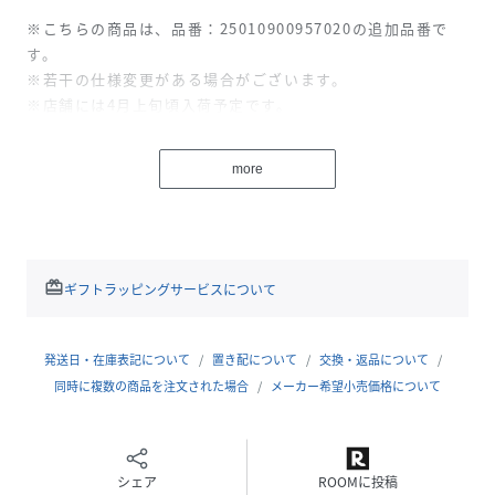
※こちらの商品は、品番：25010900957020の追加品番で
す。
※若干の仕様変更がある場合がございます。
※店舗には4月上旬頃入荷予定です。
昨シーズンご好評いただいたリネンジャケットが新色で追加
more
生産決定！
軽やかに羽織れるリネンジャケット。
リネン素材ならではのナチュラルな風合いと、さらりとした
軽い着心地が魅力の一着。
redeem
ギフトラッピングサービスについて
程よいハリ感がありながらも柔らかく、暑い季節にも快適に
羽織れる軽やかな素材感です。
ご自宅で手洗いできるのも嬉しいポイント。
発送日・在庫表記について
置き配について
交換・返品について
シルエットはダブル仕立てのボックスラインで、ほどよくマ
同時に複数の商品を注文された場合
メーカー希望小売価格について
ニッシュな印象に。
リラックス感のあるサイズバランスで、かっちりしすぎずデ
イリーにも取り入れやすいデザインに仕上げました。
シェア
ROOMに投稿
ホワイトボタンがさりげないアクセントになり、リネンの表