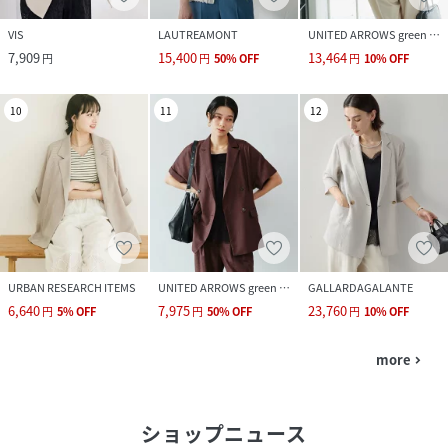
VIS
LAUTREAMONT
UNITED ARROWS green label relaxing
7,909
15,400
13,464
円
円
50
%
OFF
円
10
%
OFF
10
11
12
URBAN RESEARCH ITEMS
UNITED ARROWS green label relaxing
GALLARDAGALANTE
6,640
7,975
23,760
円
5
%
OFF
円
50
%
OFF
円
10
%
OFF
more
navigate_next
ショップニュース