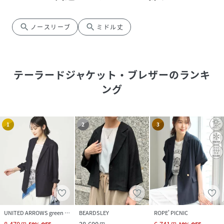
search
search
ノースリーブ
ミドル丈
テーラードジャケット・ブレザー
のランキ
ング
1
2
3
UNITED ARROWS green label relaxing
BEARDSLEY
ROPE' PICNIC