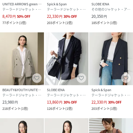
UNITED ARROWS green label relaxing
Spick & Span
SLOBE IENA
テーラードジャケット・ブレザー
テーラードジャケット・ブレザー
その他のジャケット・アウター
8,470
22,330
20,350
円
50
%
OFF
円
30
%
OFF
円
77
ポイント
(
1倍
)
203
ポイント
(
1倍
)
185
ポイント
(
1倍
)
BEAUTY&YOUTH UNITED ARROWS
SLOBE IENA
Spick & Span
テーラードジャケット・ブレザー
テーラードジャケット・ブレザー
テーラードジャケット・ブレザー
23,980
13,860
22,330
円
円
30
%
OFF
円
30
%
OFF
218
ポイント
(
1倍
)
126
ポイント
(
1倍
)
203
ポイント
(
1倍
)