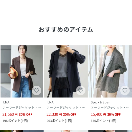
情と相まってこなれた雰囲気を演出。
袖をラフにまくった着こなしも様になり、抜け感のあるスタ
イリングが楽しめます。
カットソーはもちろん、タンクトップやキャミソールの上か
おすすめのアイテム
らさらりと羽織るスタイルもおすすめ。
オンオフ問わず取り入れやすく、大人のワードローブに取り
入れやすい一着です。
＊＊＊＊＊＊＊＊＊＊＊＊＊＊＊＊＊＊＊＊＊＊
透け感：ややあり
裏地：無し
伸縮性：無し
光沢感：ややあり
生地の厚さ：薄手
＊＊＊＊＊＊＊＊＊＊＊＊＊＊＊＊＊＊＊＊＊＊
IENA
IENA
Spick & Span
テーラードジャケット・ブレザー
テーラードジャケット・ブレザー
テーラードジャケット・ブレザー
※取り扱いについては、商品についている品質表示でご確認
21,560
22,330
15,400
円
30
%
OFF
円
30
%
OFF
円
30
%
OFF
ください。
196
ポイント
(
1倍
)
203
ポイント
(
1倍
)
140
ポイント
(
1倍
)