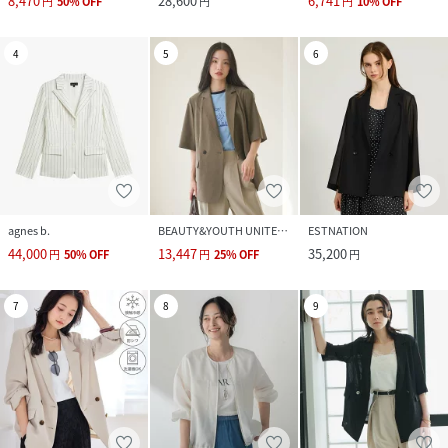
8,470
28,600
6,741
円
50
%
OFF
円
円
10
%
OFF
4
5
6
agnes b.
BEAUTY&YOUTH UNITED ARROWS
ESTNATION
44,000
13,447
35,200
円
50
%
OFF
円
25
%
OFF
円
7
8
9