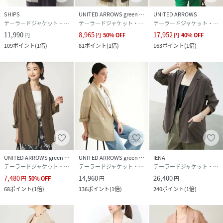
SHIPS
UNITED ARROWS green label relaxing
UNITED ARROWS
サイズ
36、38
テーラードジャケット・ブレザー
テーラードジャケット・ブレザー
テーラードジャケット・ブレザー
11,990
8,965
17,952
円
円
50
%
OFF
円
40
%
OFF
クリーニング
本体:手洗い可能
109
ポイント
(
1倍
)
81
ポイント
(
1倍
)
163
ポイント
(
1倍
)
品番
RP3314_26010900900020
(
26010900900020-020-036 RP3314
)
UNITED ARROWS green label relaxing
UNITED ARROWS green label relaxing
IENA
テーラードジャケット・ブレザー
テーラードジャケット・ブレザー
テーラードジャケット・ブレザー
7,480
14,960
26,400
円
50
%
OFF
円
円
68
ポイント
(
1倍
)
136
ポイント
(
1倍
)
240
ポイント
(
1倍
)