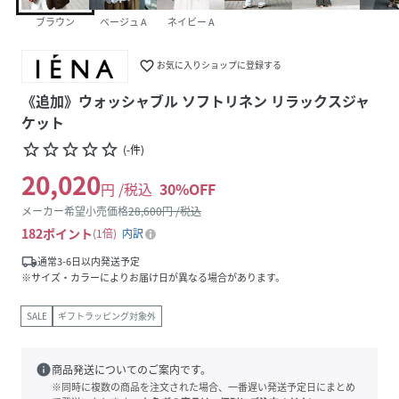
ブラウン
ベージュ A
ネイビー A
favorite_border
お気に入りショップに登録する
《追加》ウォッシャブル ソフトリネン リラックスジャ
ケット
star_border
star_border
star_border
star_border
star_border
(
-
件
)
20,020
円 /税込
30
%OFF
メーカー希望小売価格
28,600
円 /税込
182
ポイント
1倍
内訳
local_shipping
通常3-6日以内発送予定
※サイズ・カラーによりお届け日が異なる場合があります。
SALE
ギフトラッピング対象外
info
商品発送についてのご案内です。
※同時に複数の商品を注文された場合、一番遅い発送予定日にまとめ