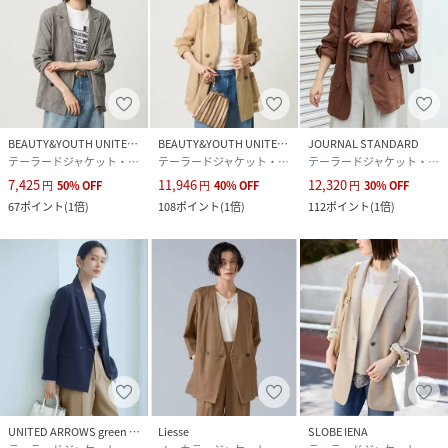
BEAUTY&YOUTH UNITED ARROWS
BEAUTY&YOUTH UNITED ARROWS
JOURNAL STANDARD
テーラードジャケット・ブレザー
テーラードジャケット・ブレザー
テーラードジャケット・ブレザー
7,425
11,946
12,320
円
50
%
OFF
円
40
%
OFF
円
30
%
OFF
67
ポイント
(
1倍
)
108
ポイント
(
1倍
)
112
ポイント
(
1倍
)
UNITED ARROWS green label relaxing
Liesse
SLOBE IENA