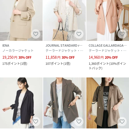
IENA
JOURNAL STANDARD relume
COLLAGE GALLARDAGALANTE
ノーカラージャケット
テーラードジャケット・ブレザー
テーラードジャケット・ブレザー
19,250
11,858
14,960
円
30
%
OFF
円
30
%
OFF
円
20
%
OFF
175
ポイント
(
1倍
)
107
ポイント
(
1倍
)
1,360
ポイント
(
10%ポイン
トバック
)