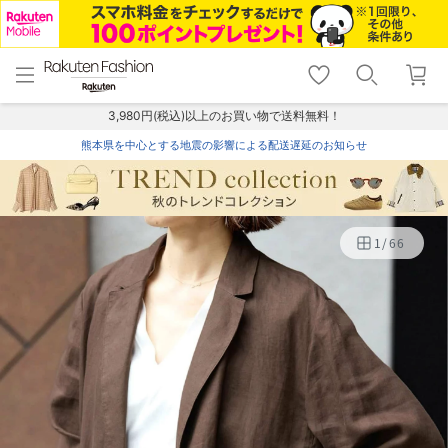
menu
home
search
favorite_border
shopping_cart
lock_outline
メニュー
トップ
検索
お気に入り
カート
ログイン
3,980円(税込)以上のお買い物で送料無料！
熊本県を中心とする地震の影響による配送遅延のお知らせ
1
/
66