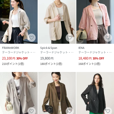
※こちらの商品は、IENAでの取り扱いになります。
直接店舗へお問い合わせの際はIENA店舗へお願い致します。
※照明の関係により、実際よりも色味が違って見える場合が
あります。
またパソコン・スマートフォンなどの環境により、若干製品
と画像のカラーが異なる場合もございます。
予めご了承ください。
※商品の色味は、商品アップ画像をご参照ください。
FRAMeWORK
Spick & Span
IENA
テーラードジャケット・ブレザー
テーラードジャケット・ブレザー
テーラードジャケット・ブレザー
23,100
19,800
18,480
円
30
%
OFF
円
円
30
%
OFF
ブラウン着用スタッフ身長：160cm着用サイズ：38
210
ポイント
(
1倍
)
180
ポイント
(
1倍
)
168
ポイント
(
1倍
)
ベージュA着用スタッフ身長：159cm着用サイズ：38
ネイビーA着用スタッフ身長：159cm着用サイズ：38
詳細着用スタッフ身長：163cm着用サイズ：38
性別タイプ
レディース
原産国
中国
素材
本体:リネン100%