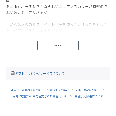
画
ミニ巾着ポーチ付き！春らしいニュアンスカラーが特徴のき
れいめカジュアルバッグ
上品な光沢のあるフェイクレザーを使った、すっきりとした
トライアングルシルエットバッグ。
A4ファイルや14インチのノートパソコン、タブレット端末も
すっぽりと収まる大容量サイズで、通勤・通学にもぴったり
more
です。
2つあるオープンポケットのうちの1つはマチが付いており、
スマートフォンがジャストフィットで入るサイズになってお
り、
redeem
ギフトラッピングサービスについて
スマートフォン以外にも、ペンやリップなど細長いものを収
納するのもオススメ。
ポケットに入れたものが中で倒れないようになっています。
発送日・在庫表記について
置き配について
交換・返品について
反対側のチャック付きのポケットの横にはDカンがついてお
同時に複数の商品を注文された場合
メーカー希望小売価格について
り、パスケースや鍵などを付けることができます。
フロントのウェーブポケットがデザインのポイントで、春ら