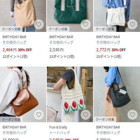
ントーンコーデに合わせたスタイリングもおすすめ。
▼Instagram
クーポン対象
クーポン対象
クーポン対象
BIRTHDAY BAR
BIRTHDAY BAR
BIRTHDAY BAR
▼プロフィール
その他のバッグ
その他のバッグ
その他のバッグ
一人暮らし、社会人7年目。
2,464
2,530
2,772
円
30
%
OFF
円
円
30
%
OFF
女子ウケするおしゃれなモノを紹介しています
22
ポイント
(
1倍
)
23
ポイント
(
1倍
)
25
ポイント
(
1倍
)
ギフト選びもおまかせください♪
性別タイプ
ユニセックス
原産国
中国
素材
表地:合成皮革
裏地:ポリエステル100%
クーポン対象
クーポン対象
サイズ
FREE
BIRTHDAY BAR
Fun & Daily
BIRTHDAY BAR
その他のバッグ
トートバッグ
その他のバッグ
品番
RN9575_BBG5069951A0032
16,500
2,640
4,290