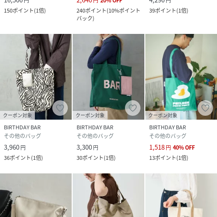
円
円
20
%
OFF
円
(
BBG5069951A0032-o-1 RN9575
)
150
ポイント
(
1倍
)
240
ポイント
(
10%ポイント
39
ポイント
(
1倍
)
バック
)
クーポン対象
クーポン対象
クーポン対象
BIRTHDAY BAR
BIRTHDAY BAR
BIRTHDAY BAR
その他のバッグ
その他のバッグ
その他のバッグ
3,960
3,300
1,518
円
円
円
40
%
OFF
36
ポイント
(
1倍
)
30
ポイント
(
1倍
)
13
ポイント
(
1倍
)