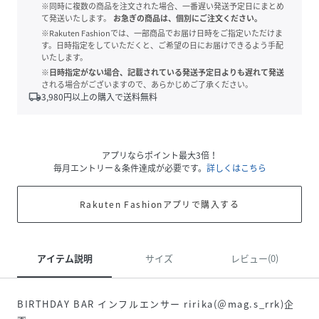
※同時に複数の商品を注文された場合、一番遅い発送予定日にまとめ
て発送いたします。
お急ぎの商品は、個別にご注文ください。
※Rakuten Fashionでは、一部商品でお届け日時をご指定いただけま
す。日時指定をしていただくと、ご希望の日にお届けできるよう手配
いたします。
※日時指定がない場合、記載されている発送予定日よりも遅れて発送
される場合がございますので、あらかじめご了承ください。
local_shipping
3,980
円以上の購入で送料無料
アプリならポイント最大3倍！
毎月エントリー＆条件達成が必要です。
詳しくはこちら
Rakuten Fashionアプリで購入する
アイテム説明
サイズ
レビュー(0)
BIRTHDAY BAR インフルエンサー ririka(＠mag.s_rrk)企