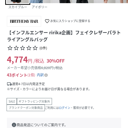
スカイブルー
アイボリー
favorite_border
お気に入りショップに登録する
【インフルエンサー ririka企画】フェイクレザーパラト
ライアングルバッグ
star_border
star_border
star_border
star_border
star_border
(
0
件
)
4,774
円 /税込
30
%OFF
メーカー希望小売価格
6,820
円 /税込
43
ポイント
1倍
内訳
local_shipping
通常4-7日以内発送予定
※サイズ・カラーによりお届け日が異なる場合があります。
SALE
ギフトラッピング対象外
ブランドクーポン対象商品
ご利用には
ログイン
・獲得が必要です。
info
商品発送についてのご案内です。