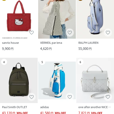
sanrio house
VERMEIL par iena
RALPH LAUREN
9,900
4,620
55,000
円
円
円
4
5
6
Paul Smith OUTLET
adidas
one after another NICE CLAUP
43,120
41,580
7,821
円
30
%
OFF
円
30
%
OFF
円
10
%
OFF