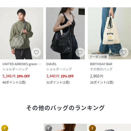
クーポン対象
UNITED ARROWS green label relaxing
DIAVEL
BIRTHDAY BAR
ショルダーバッグ
ショルダーバッグ
その他のバッグ
5,346
3,440
2,860
円
10
%
OFF
円
15
%
OFF
円
48
ポイント
(
1倍
)
31
ポイント
(
1倍
)
26
ポイント
(
1倍
)
その他のバッグ
のランキング
1
2
3