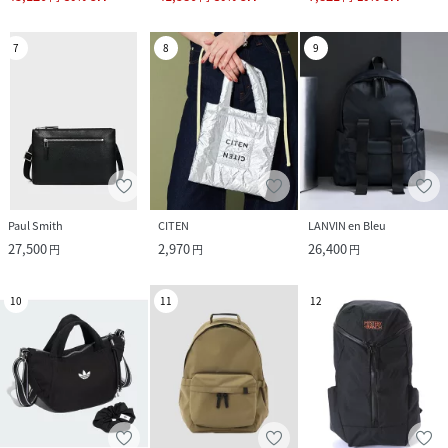
7
8
9
Paul Smith
CITEN
LANVIN en Bleu
27,500
2,970
26,400
円
円
円
10
11
12