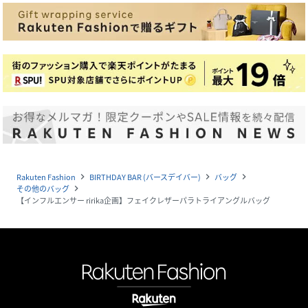
Rakuten Fashion
BIRTHDAY BAR (バースデイバー)
バッグ
navigate_next
navigate_next
navigate_next
その他のバッグ
navigate_next
【インフルエンサー ririka企画】フェイクレザーパラトライアングルバッグ