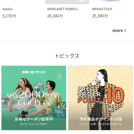
adidas
MARGARET HOWELL
MANASTASH
5,170
25,300
25,300
円
円
円
more
navigate_next
トピックス