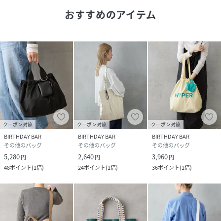
＜商品詳細＞
おすすめのアイテム
本体サイズ：幅(下)35×高さ44×奥行10.5cm
持ち手：約 34cm
巾着：幅(下)10×高さ12.5cm
巾着ストラップ：約21.5cm（金具込み）
開閉：マグネット式
内ポケット：オープン式×2、チャック式×1
外ポケット：オープン式×1（開口部にマグネット付き）
▼color
クーポン対象
クーポン対象
クーポン対象
・スカイブルー（巾着：ブラウン）
BIRTHDAY BAR
BIRTHDAY BAR
BIRTHDAY BAR
爽やかな春らしさを意識してririkaがセレクトした、トレン
その他のバッグ
その他のバッグ
その他のバッグ
ドのブラウンとの配色が可愛らしいカラー。
5,280
2,640
3,960
円
円
円
差し色としてもコーデに合わせやすい色合いになっていま
48
ポイント
(
1倍
)
24
ポイント
(
1倍
)
36
ポイント
(
1倍
)
す。
・アイボリー（巾着：グレーベージュ）
シンプルに取り入れやすいベーシックカラー。
柔らかでクリーンな印象を与えてくれ、白やベージュ系のワ