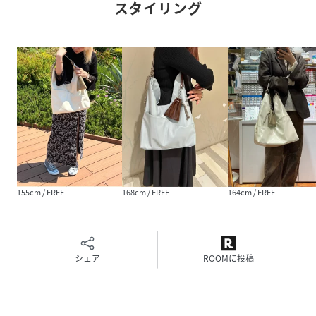
スタイリング
しさを感じるカラーと合わせて、ニュアンスさがさらにアッ
プ。
ウェーブに沿ってポケットの深さが異なっており、持ち物の
サイズに合わせて収納が可能です。
バッグの開口部と同様にマグネットが付いているため、落し
物の心配も軽減されます。
また、持ち手部分をパラコードにすることで、大人っぽい雰
囲気の中にもカジュアルさをプラスされた仕上がりに。
バッグ本体との異素材の組み合わせが目を引き、程よい抜け
感を演出してくれます。
155cm / FREE
168cm / FREE
164cm / FREE
配色を効かせた付属のミニ巾着はイヤホンやリップなどの小
物の収納が可能。
取り外し可能なので、バッグの中のDカンに巾着を付けた
り、巾着単体で使ったりするのも◎
シェア
ROOMに投稿
スタイリングに合わせてアレンジを楽しんでいただけます。