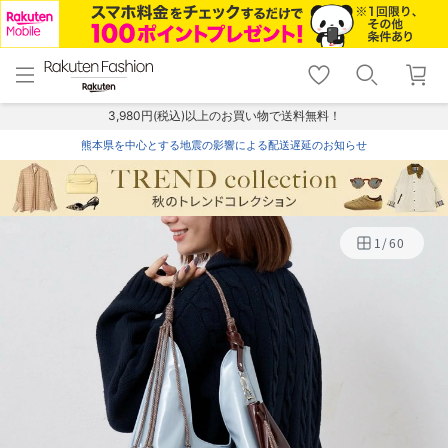
menu
home
search
favorite_border
shopping_cart
lock_outline
メニュー
トップ
検索
お気に入り
カート
ログイン
3,980円(税込)以上のお買い物で送料無料！
熊本県を中心とする地震の影響による配送遅延のお知らせ
1
/
60