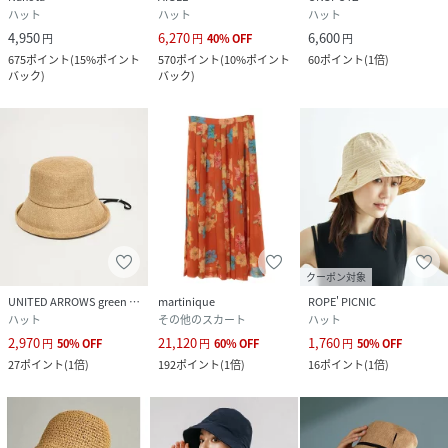
ハット
ハット
ハット
4,950
6,270
6,600
円
円
40
%
OFF
円
675
ポイント
(
15%ポイント
570
ポイント
(
10%ポイント
60
ポイント
(
1倍
)
バック
)
バック
)
クーポン対象
UNITED ARROWS green label relaxing
martinique
ROPE' PICNIC
ハット
その他のスカート
ハット
2,970
21,120
1,760
円
50
%
OFF
円
60
%
OFF
円
50
%
OFF
27
ポイント
(
1倍
)
192
ポイント
(
1倍
)
16
ポイント
(
1倍
)