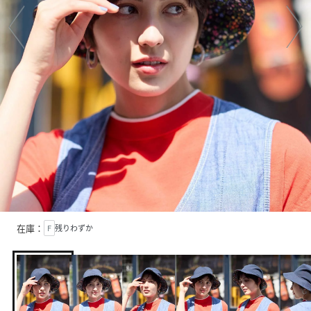
在庫：
F
残りわずか