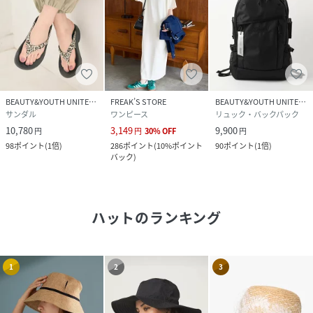
BEAUTY&YOUTH UNITED ARROWS
FREAK’S STORE
BEAUTY&YOUTH UNITED ARROWS
サンダル
ワンピース
リュック・バックパック
10,780
3,149
9,900
円
円
30
%
OFF
円
98
ポイント
(
1倍
)
286
ポイント
(
10%ポイント
90
ポイント
(
1倍
)
バック
)
ハット
のランキング
1
2
3