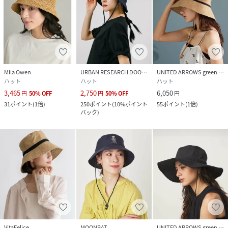
Mila Owen
URBAN RESEARCH DOORS
UNITED ARROWS green label relaxing
ハット
ハット
ハット
3,465
2,750
6,050
円
50
%
OFF
円
50
%
OFF
円
31
ポイント
(
1倍
)
250
ポイント
(
10%ポイント
55
ポイント
(
1倍
)
バック
)
VitaFelice
MOONBAT
UNITED ARROWS green label relaxing