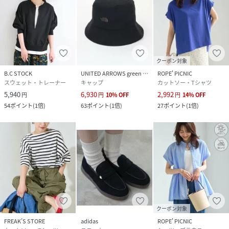
クーポン対象
B.C STOCK
UNITED ARROWS green label relaxing
ROPE' PICNIC
スウェット・トレーナー
キャップ
カットソー・Tシャツ
5,940
6,930
2,992
円
円
10
%
OFF
円
14
%
OFF
54
ポイント
(
1倍
)
63
ポイント
(
1倍
)
27
ポイント
(
1倍
)
クーポン対象
FREAK’S STORE
adidas
ROPE' PICNIC