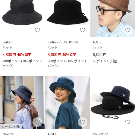
Leilian
Leilian PLUS HOUSE
A.M.S.
ハット
ハット
ハット
8,800
8,800
6,050
円
46
%
OFF
円
50
%
OFF
円
800
ポイント
(
10%ポイント
800
ポイント
(
10%ポイント
55
ポイント
(
1倍
)
バック
)
バック
)
クーポン対象
Nakota
AIGLE
ONSPOTZ