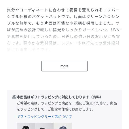
気分やコーディネートに合わせて表情を変えられる、リバー
シブル仕様のバケットハットです。片面はクリーンかつシン
プルな無地で、もう片面は可憐な小花柄を採用しました。つ
ばが広めの設計で眩しい陽光をしっかりガードしつつ、UVケ
ア素材を使用しているため、日差しの強い日のお出かけも安
心です。軽やかな素材感は、レジャーや旅行先での紫外線対
策にも重宝しそうです。
------------------------------------
more
着用シーズン：初夏
-------------------------------------
※商品の色味は、撮影場所や光のあたり具合、お客様のお使
いの機器により色味が違って見える場合がございます。予め
redeem
本商品はギフトラッピングに対応しております（有料）
ご了承ください。
ご希望の際は、ラッピングと商品を一緒にご注文ください。商品
をラッピングして、ご指定の住所にお届けします。
※定価（税込）は、2026年6月26日のセール開始前の店舗に
ギフトラッピングサービスについて
おける販売価格です。