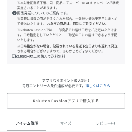
※本対象期間終了後、同一商品にてスーパーDEALキャンペーンが継続
実施されることがあります。
info
商品発送についてのご案内です。
※同時に複数の商品を注文された場合、一番遅い発送予定日にまとめ
て発送いたします。
お急ぎの商品は、個別にご注文ください。
※Rakuten Fashionでは、一部商品でお届け日時をご指定いただけま
す。日時指定をしていただくと、ご希望の日にお届けできるよう手配
いたします。
※日時指定がない場合、記載されている発送予定日よりも遅れて発送
される場合がございますので、あらかじめご了承ください。
local_shipping
3,980
円以上の購入で送料無料
アプリならポイント最大3倍！
毎月エントリー＆条件達成が必要です。
詳しくはこちら
Rakuten Fashionアプリで購入する
アイテム説明
サイズ
レビュー(-)