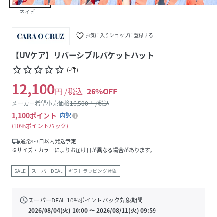
ネイビー
favorite_border
お気に入りショップに登録する
【UVケア】リバーシブルバケットハット
star_border
star_border
star_border
star_border
star_border
(
-
件
)
12,100
円 /税込
26
%OFF
メーカー希望小売価格
16,500
円 /税込
1,100
ポイント
内訳
10%ポイントバック
local_shipping
通常4-7日以内発送予定
※サイズ・カラーによりお届け日が異なる場合があります。
SALE
スーパーDEAL
ギフトラッピング対象
schedule
スーパーDEAL
10
%ポイントバック対象期間
2026/08/04(火) 10:00
〜
2026/08/11(火) 09:59