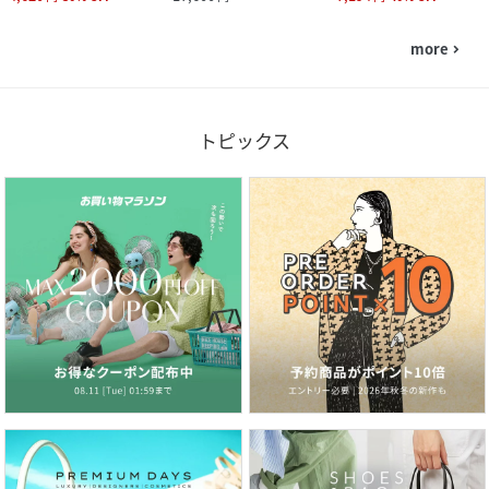
more
navigate_next
トピックス