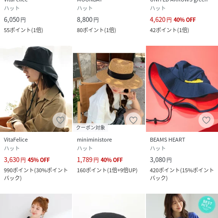
ハット
ハット
ハット
6,050
8,800
4,620
円
円
円
40
%
OFF
55
ポイント
(
1倍
)
80
ポイント
(
1倍
)
42
ポイント
(
1倍
)
クーポン対象
VitaFelice
miniministore
BEAMS HEART
ハット
ハット
ハット
3,630
1,789
3,080
円
45
%
OFF
円
40
%
OFF
円
990
ポイント
(
30%ポイント
160
ポイント
(
1倍+9倍UP
)
420
ポイント
(
15%ポイント
バック
)
バック
)