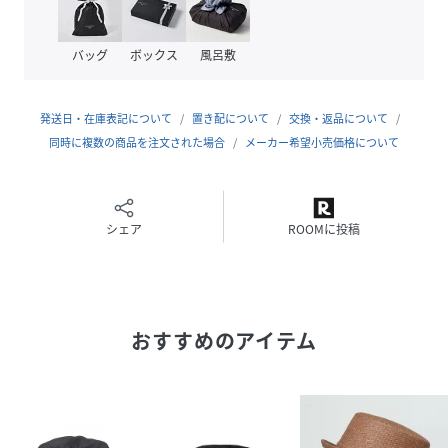
性別タイプ
レディース
バッグ
ボックス
風呂敷
原産国
日本製
発送日・在庫表記について
置き配について
交換・返品について
素材
無地: ポリエステル62%, 複合繊維, (ポリエステ
ル)38%, 柄地: コットン100%
同時に複数の商品を注文された場合
メーカー希望小売価格について
サイズ
F
クリーニング
家庭洗濯不可
シェア
ROOMに投稿
漂白不可
タンブル乾燥不可
アイロン不可
すべての溶剤でドライクリーニング弱
ウェットクリーニング不可
おすすめのアイテム
品番
RN7993_4600215
(
4600215-139-113 RN7993
)