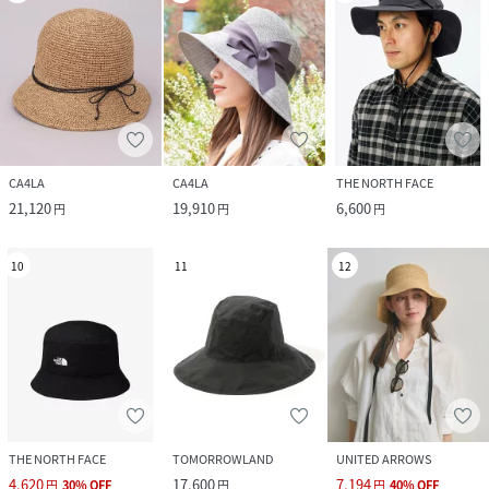
CA4LA
CA4LA
THE NORTH FACE
21,120
19,910
6,600
円
円
円
10
11
12
THE NORTH FACE
TOMORROWLAND
UNITED ARROWS
4,620
17,600
7,194
円
30
%
OFF
円
円
40
%
OFF