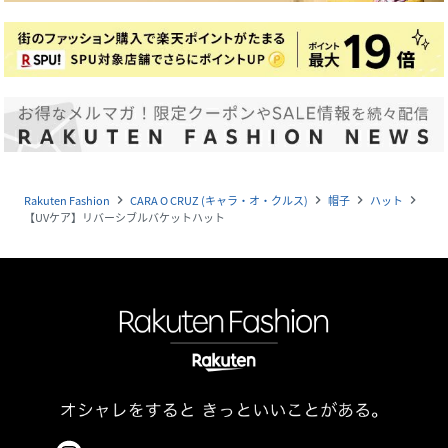
Rakuten Fashion
CARA O CRUZ (キャラ・オ・クルス)
帽子
ハット
navigate_next
navigate_next
navigate_next
navigate_next
【UVケア】リバーシブルバケットハット