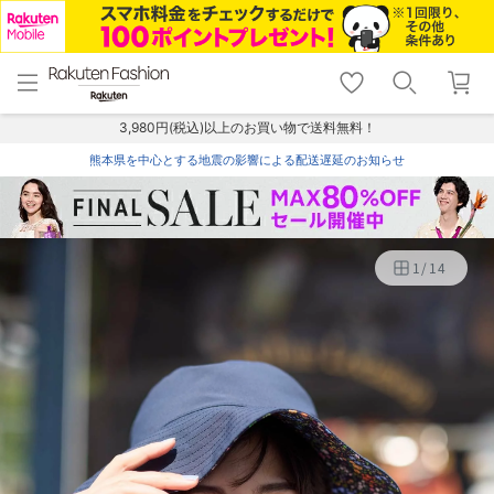
menu
home
search
favorite_border
shopping_cart
lock_outline
メニュー
トップ
検索
お気に入り
カート
ログイン
3,980円(税込)以上のお買い物で送料無料！
熊本県を中心とする地震の影響による配送遅延のお知らせ
1
/
14