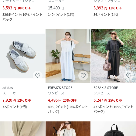
カットソー・Tシャツ
スニーカー
シャツ・ブラウス
3,593
15,400
3,993
円
10
%
OFF
円
円
11
%
OFF
326
ポイント
(
10%ポイント
140
ポイント
(
1倍
)
36
ポイント
(
1倍
)
バック
)
adidas
FREAK’S STORE
FREAK’S STORE
スニーカー
ワンピース
ワンピース
7,920
4,495
5,247
円
52
%
OFF
円
25
%
OFF
円
25
%
OFF
72
ポイント
(
1倍
)
408
ポイント
(
10%ポイント
477
ポイント
(
10%ポイント
バック
)
バック
)