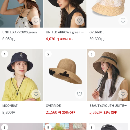
UNITED ARROWS green label relaxing
UNITED ARROWS green label relaxing
OVERRIDE
6,050
4,620
39,600
円
円
40
%
OFF
円
4
5
6
MOONBAT
OVERRIDE
BEAUTY&YOUTH UNITED ARROWS
8,800
21,560
5,362
円
円
30
%
OFF
円
35
%
OFF
7
8
9