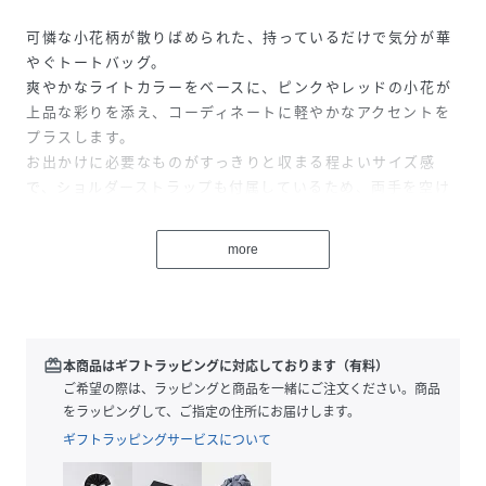
可憐な小花柄が散りばめられた、持っているだけで気分が華
やぐトートバッグ。
爽やかなライトカラーをベースに、ピンクやレッドの小花が
上品な彩りを添え、コーディネートに軽やかなアクセントを
プラスします。
お出かけに必要なものがすっきりと収まる程よいサイズ感
で、ショルダーストラップも付属しているため、両手を空け
て身軽にお過ごしいただけます。
旅先での散策や、デイリーのお買い物、ちょっとしたお出か
more
けまで、幅広いシーンで活躍。
シンプルな装いに一点投入するだけで、クラスカジュアルス
タイルがぐっと華やぐ、キャラ・オ・クルスらしい遊び心と
上質さを兼ね備えたアイテムです。
redeem
本商品はギフトラッピングに対応しております（有料）
------------------------------------
ご希望の際は、ラッピングと商品を一緒にご注文ください。商品
着用シーズン：春
をラッピングして、ご指定の住所にお届けします。
外ポケット数：0
ギフトラッピングサービスについて
内ポケット数：2
付属品：ショルダーストラップ取り外し可