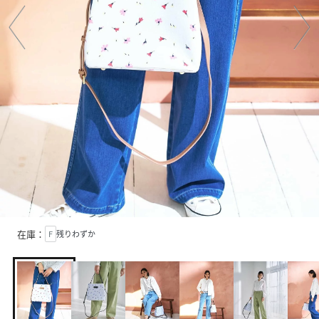
在庫：
F
残りわずか