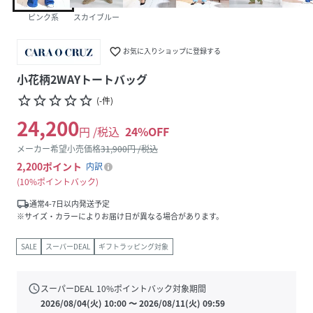
ピンク系
スカイブルー
favorite_border
お気に入りショップに登録する
小花柄2WAYトートバッグ
star_border
star_border
star_border
star_border
star_border
(
-
件
)
24,200
円 /税込
24
%OFF
メーカー希望小売価格
31,900
円 /税込
2,200
ポイント
内訳
10%ポイントバック
local_shipping
通常4-7日以内発送予定
※サイズ・カラーによりお届け日が異なる場合があります。
SALE
スーパーDEAL
ギフトラッピング対象
schedule
スーパーDEAL
10
%ポイントバック対象期間
2026/08/04(火) 10:00
〜
2026/08/11(火) 09:59