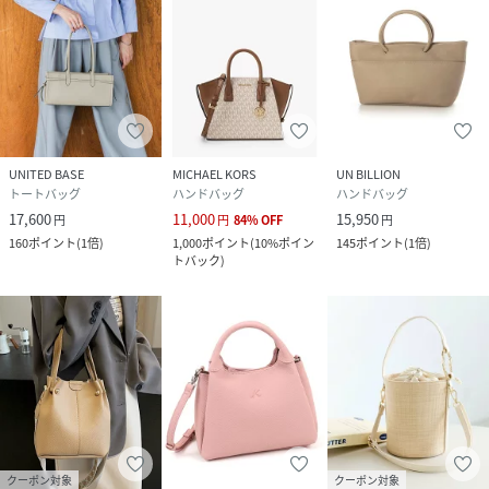
UNITED BASE
MICHAEL KORS
UN BILLION
トートバッグ
ハンドバッグ
ハンドバッグ
17,600
11,000
15,950
円
円
84
%
OFF
円
160
ポイント
(
1倍
)
1,000
ポイント
(
10%ポイン
145
ポイント
(
1倍
)
トバック
)
クーポン対象
クーポン対象