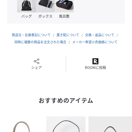
-------------------------------------
バッグ
ボックス
風呂敷
※商品の色味は、撮影場所や光のあたり具合、お客様のお使
いの機器により色味が違って見える場合がございます。予め
ご了承ください。
発送日・在庫表記について
置き配について
交換・返品について
同時に複数の商品を注文された場合
メーカー希望小売価格について
※定価（税込）は、2026年6月26日のセール開始前の店舗に
おける販売価格です。
シェア
ROOMに投稿
性別タイプ
レディース
原産国
中国製
素材
<本体> 表地: 合成皮革, 裏地: ポリエステル100%,
おすすめのアイテム
持ち手, 牛革, <ストラップ>, 牛革
サイズ
F
品番
RN7975_4600144