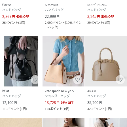
florist
Kitamura
ROPE' PICNIC
ハンドバッグ
ハンドバッグ
ハンドバッグ
2,867
22,999
3,245
円
40
%
OFF
円
円
50
%
OFF
26
ポイント
(
1倍
)
2,090
ポイント
(
10%ポイン
29
ポイント
(
1倍
)
トバック
)
bflat
kate spade new york
ANAYI
ハンドバッグ
ショルダーバッグ
ハンドバッグ
12,100
13,728
35,200
円
円
76
%
OFF
円
110
ポイント
(
1倍
)
124
ポイント
(
1倍
)
320
ポイント
(
1倍
)