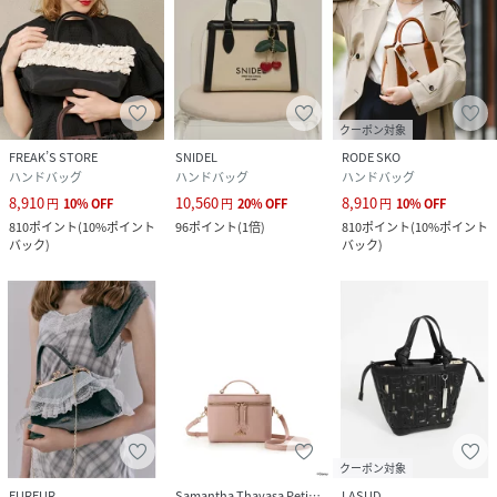
クーポン対象
FREAK’S STORE
SNIDEL
RODE SKO
ハンドバッグ
ハンドバッグ
ハンドバッグ
8,910
10,560
8,910
円
10
%
OFF
円
20
%
OFF
円
10
%
OFF
810
ポイント
(
10%ポイント
96
ポイント
(
1倍
)
810
ポイント
(
10%ポイント
バック
)
バック
)
クーポン対象
FURFUR
Samantha Thavasa Petit Choice
LASUD