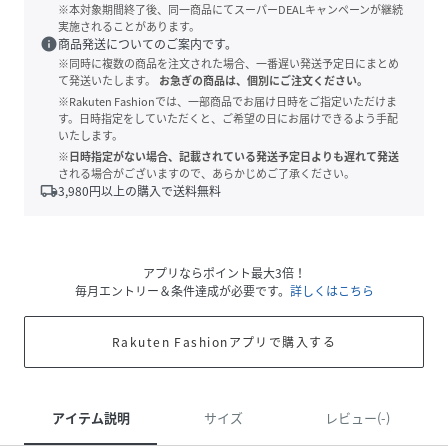
※本対象期間終了後、同一商品にてスーパーDEALキャンペーンが継続
実施されることがあります。
info
商品発送についてのご案内です。
※同時に複数の商品を注文された場合、一番遅い発送予定日にまとめ
て発送いたします。
お急ぎの商品は、個別にご注文ください。
※Rakuten Fashionでは、一部商品でお届け日時をご指定いただけま
す。日時指定をしていただくと、ご希望の日にお届けできるよう手配
いたします。
※日時指定がない場合、記載されている発送予定日よりも遅れて発送
される場合がございますので、あらかじめご了承ください。
local_shipping
3,980
円以上の購入で送料無料
アプリならポイント最大3倍！
毎月エントリー＆条件達成が必要です。
詳しくはこちら
Rakuten Fashionアプリで購入する
アイテム説明
サイズ
レビュー(-)