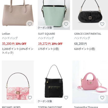
(
4600144-133-113 RN7975
)
クーポン対象
Leilian
SUIT SQUARE
GRACE CONTINENTAL
ハンドバッグ
ハンドバッグ
ハンドバッグ
35,200
19,272
68,200
円
33
%
OFF
円
20
%
OFF
円
3,200
ポイント
(
10%ポイン
175
ポイント
(
1倍
)
620
ポイント
(
1倍
)
トバック
)
クーポン対象
MICHAEL KORS
TOFF&LOADSTONE
Samantha Thavasa