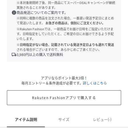
※本対象期間終了後、同一商品にてスーパーDEALキャンペーンが継続
実施されることがあります。
info
商品発送についてのご案内です。
※同時に複数の商品を注文された場合、一番遅い発送予定日にまとめ
て発送いたします。
お急ぎの商品は、個別にご注文ください。
※Rakuten Fashionでは、一部商品でお届け日時をご指定いただけま
す。日時指定をしていただくと、ご希望の日にお届けできるよう手配
いたします。
※日時指定がない場合、記載されている発送予定日よりも遅れて発送
される場合がございますので、あらかじめご了承ください。
local_shipping
3,980
円以上の購入で送料無料
アプリならポイント最大3倍！
毎月エントリー＆条件達成が必要です。
詳しくはこちら
Rakuten Fashionアプリで購入する
アイテム説明
サイズ
レビュー(-)