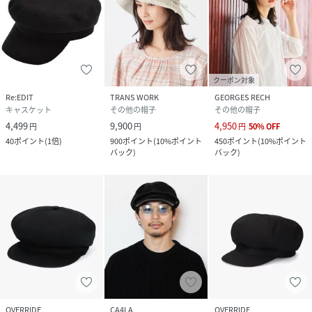
クーポン対象
Re:EDIT
TRANS WORK
GEORGES RECH
キャスケット
その他の帽子
その他の帽子
4,499
9,900
4,950
円
円
円
50
%
OFF
40
ポイント
(
1倍
)
900
ポイント
(
10%ポイント
450
ポイント
(
10%ポイント
バック
)
バック
)
OVERRIDE
CA4LA
OVERRIDE