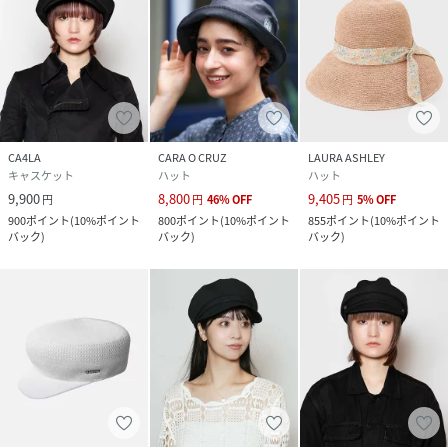
CA4LA
CARA O CRUZ
LAURA ASHLEY
キャスケット
ハット
ハット
9,900
8,800
9,405
円
円
46
%
OFF
円
5
%
OFF
900
ポイント
(
10%ポイント
800
ポイント
(
10%ポイント
855
ポイント
(
10%ポイント
バック
)
バック
)
バック
)