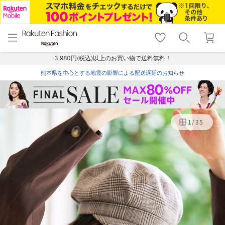
menu
home
search
favorite_border
shopping_cart
lock_outline
メニュー
トップ
検索
お気に入り
カート
ログイン
3,980円(税込)以上のお買い物で送料無料！
熊本県を中心とする地震の影響による配送遅延のお知らせ
1
/
35