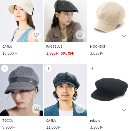
CA4LA
RAGEBLUE
MOONBAT
16,500
1,995
3,630
円
円
50
%
OFF
円
4
5
6
TOCCA
CA4LA
relaclo
9,900
11,000
3,300
円
円
円