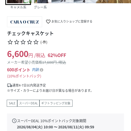
キャメル系
グレー系
favorite_border
お気に入りショップに登録する
チェックキャスケット
star_border
star_border
star_border
star_border
star_border
(
-
件
)
6,600
円 /税込
62
%OFF
メーカー希望小売価格
17,600
円 /税込
600
ポイント
内訳
10%ポイントバック
local_shipping
通常4-7日以内発送予定
※サイズ・カラーによりお届け日が異なる場合があります。
SALE
スーパーDEAL
ギフトラッピング対象
schedule
スーパーDEAL
10
%ポイントバック対象期間
2026/08/04(火) 10:00
〜
2026/08/11(火) 09:59