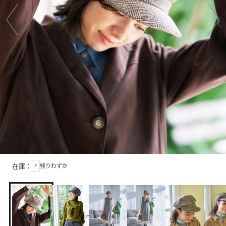
在庫：
F
残りわずか