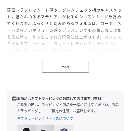
英国トラッドなムード漂う、グレンチェック柄のキャスケッ
ト。温かみのあるマテリアルが秋冬のシーズンムードを高め
てくれます。ふっくらと丸みのあるフォルムは、コーディネ
ートに程よいボリューム感をプラス。いつもの着こなしに加
えるだけで、ぐっとこなれた印象に仕上がります。パンツス
タイルでマニッシュに、スカートに合わせてクラシカルに
と、様々なスタイリングのアクセントとして活躍してくれそ
うなアイテムです。
more
------------------------------------
着用シーズン：秋
-------------------------------------
※商品の色味は、撮影場所や光のあたり具合、お客様のお使
redeem
本商品はギフトラッピングに対応しております（有料）
いの機器により色味が違って見える場合がございます。予め
ご希望の際は、ラッピングと商品を一緒にご注文ください。商品
ご了承ください。
をラッピングして、ご指定の住所にお届けします。
ギフトラッピングサービスについて
※定価（税込）は、2026年1月1日のセール開始前の店舗に
おける販売価格です。