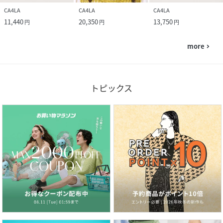
CA4LA
CA4LA
CA4LA
11,440
20,350
13,750
円
円
円
more
navigate_next
トピックス