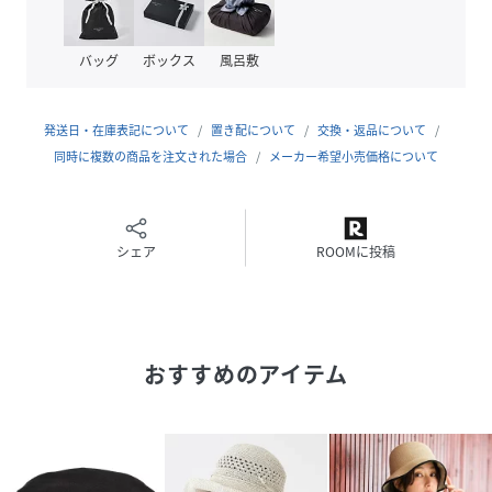
バッグ
ボックス
風呂敷
性別タイプ
レディース
原産国
日本製
発送日・在庫表記について
置き配について
交換・返品について
素材
同時に複数の商品を注文された場合
表地: 毛98%, ポリウレタン2%, 裏地: ポリエステ
メーカー希望小売価格について
ル66%, コットン34%
サイズ
F
シェア
ROOMに投稿
クリーニング
家庭洗濯不可
漂白不可
タンブル乾燥不可
アイロン不可
ドライクリーニング不可
おすすめのアイテム
ウェットクリーニング不可
品番
RN7880_4500500
(
4500500-184-113 RN7880
)