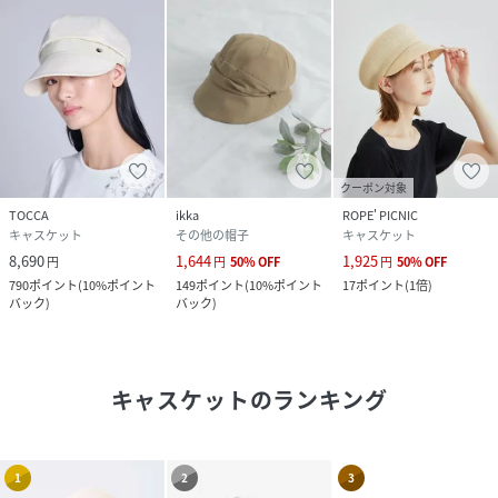
クーポン対象
TOCCA
ikka
ROPE' PICNIC
キャスケット
その他の帽子
キャスケット
8,690
1,644
1,925
円
円
50
%
OFF
円
50
%
OFF
790
ポイント
(
10%ポイント
149
ポイント
(
10%ポイント
17
ポイント
(
1倍
)
バック
)
バック
)
キャスケット
のランキング
1
2
3