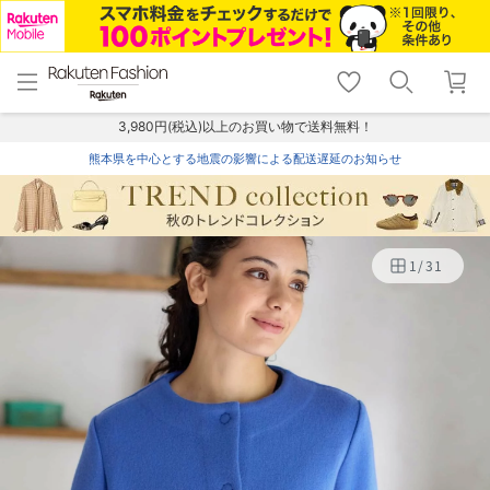
menu
home
search
favorite_border
shopping_cart
lock_outline
メニュー
トップ
検索
お気に入り
カート
ログイン
3,980円(税込)以上のお買い物で送料無料！
熊本県を中心とする地震の影響による配送遅延のお知らせ
1
/
31