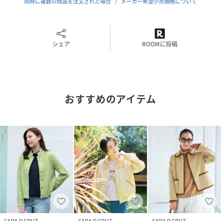
同時に複数の商品を注文された場合
メーカー希望小売価格について
※商品の色味は、撮影場所や光のあたり具合、お客様のお使
いの機器により色味が違って見える場合がございます。予め
ご了承ください。
シェア
ROOMに投稿
※定価（税込）は、2026年1月1日のセール開始前の店舗に
おける販売価格です。
おすすめのアイテム
性別タイプ
レディース
原産国
イタリア製
素材
本体: 毛94%, ナイロン5%, ポリウレタン1%, 部
分使い: 毛95%, ナイロン4%, ポリウレタン1%
サイズ
9、11
クリーニング
家庭洗濯不可
漂白不可
タンブル乾燥不可
アイロン低温160℃まで
CARA O CRUZ
CARA O CRUZ
CARA O CRUZ