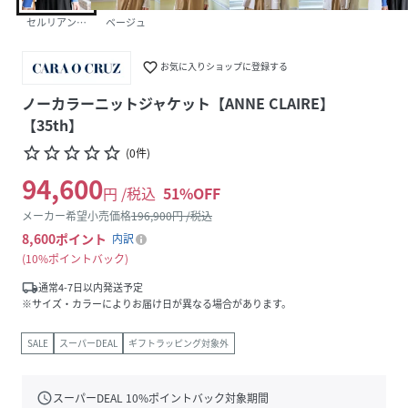
セルリアンブルー
ベージュ
favorite_border
お気に入りショップに登録する
ノーカラーニットジャケット【ANNE CLAIRE】
【35th】
star_border
star_border
star_border
star_border
star_border
(
0
件
)
94,600
円 /税込
51
%OFF
メーカー希望小売価格
196,900
円 /税込
8,600
ポイント
内訳
10%ポイントバック
local_shipping
通常4-7日以内発送予定
※サイズ・カラーによりお届け日が異なる場合があります。
SALE
スーパーDEAL
ギフトラッピング対象外
schedule
スーパーDEAL
10
%ポイントバック対象期間