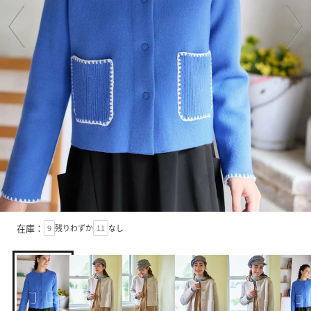
在庫：
9
残りわずか
11
なし