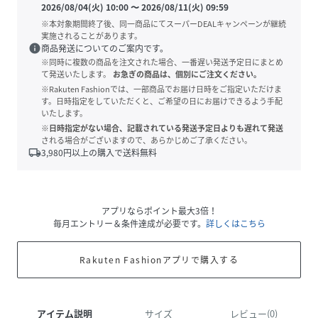
2026/08/04(火) 10:00
〜
2026/08/11(火) 09:59
※本対象期間終了後、同一商品にてスーパーDEALキャンペーンが継続
実施されることがあります。
info
商品発送についてのご案内です。
※同時に複数の商品を注文された場合、一番遅い発送予定日にまとめ
て発送いたします。
お急ぎの商品は、個別にご注文ください。
※Rakuten Fashionでは、一部商品でお届け日時をご指定いただけま
す。日時指定をしていただくと、ご希望の日にお届けできるよう手配
いたします。
※日時指定がない場合、記載されている発送予定日よりも遅れて発送
される場合がございますので、あらかじめご了承ください。
local_shipping
3,980
円以上の購入で送料無料
アプリならポイント最大3倍！
毎月エントリー＆条件達成が必要です。
詳しくはこちら
Rakuten Fashionアプリで購入する
アイテム説明
サイズ
レビュー(0)