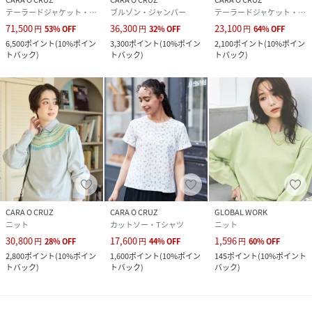
石油系溶剤ドライクリーニング弱
テーラードジャケット・ブレザー
ブルゾン・ジャンパー
テーラードジャケット・ブレザー
ウェットクリーニング不可
71,500
36,300
23,100
円
53
%
OFF
円
32
%
OFF
円
64
%
OFF
6,500
ポイント
(
10%ポイン
3,300
ポイント
(
10%ポイン
2,100
ポイント
(
10%ポイン
品番
RN7808_4500401
トバック
)
トバック
)
トバック
)
(
4500401-135-009 RN7808
)
CARA O CRUZ
CARA O CRUZ
GLOBAL WORK
ニット
カットソー・Tシャツ
ニット
30,800
17,600
1,596
円
28
%
OFF
円
44
%
OFF
円
60
%
OFF
2,800
ポイント
(
10%ポイン
1,600
ポイント
(
10%ポイン
145
ポイント
(
10%ポイント
トバック
)
トバック
)
バック
)