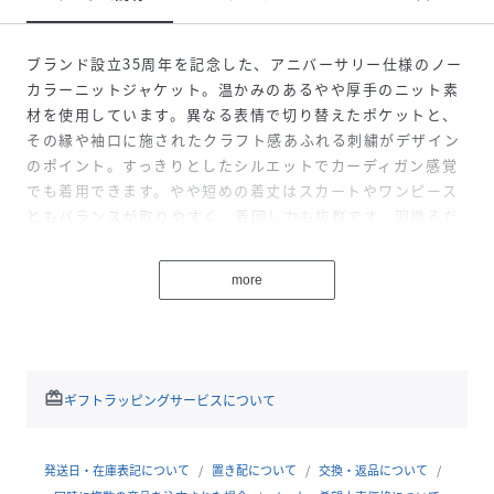
ブランド設立35周年を記念した、アニバーサリー仕様のノー
カラーニットジャケット。温かみのあるやや厚手のニット素
材を使用しています。異なる表情で切り替えたポケットと、
その縁や袖口に施されたクラフト感あふれる刺繍がデザイン
のポイント。すっきりとしたシルエットでカーディガン感覚
でも着用できます。やや短めの着丈はスカートやワンピース
ともバランスが取りやすく、着回し力も抜群です。羽織るだ
けで装いが華やぐ一着に仕上げました。
more
------------------------------------
着用シーズン：冬
伸縮性：あり
透け感：なし
ポケット：あり
redeem
ギフトラッピングサービスについて
生地の厚さ：やや厚手
裏地：なし
-------------------------------------
発送日・在庫表記について
置き配について
交換・返品について