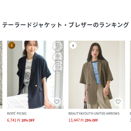
テーラードジャケット・ブレザー
のランキング
3
4
ROPE' PICNIC
BEAUTY&YOUTH UNITED ARROWS
6,741
13,447
円
10
%
OFF
円
25
%
OFF