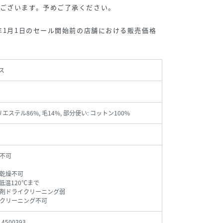
ございます。予めご了承ください。
6年1月1日のセール開始前の店舗における販売価格
ス
リエステル86%, 毛14%, 部分使い: コットン100%
不可
乾燥不可
低温120℃まで
剤ドライクリーニング弱
クリーニング不可
_4500393