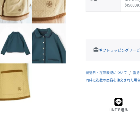
(
450039
redeem
ギフトラッピングサービ
発送日・在庫表記について
置き
同時に複数の商品を注文された場
LINEで送る