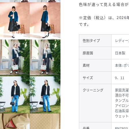
色味が違って見える場合が
※定価（税込）は、202
です。
性別タイプ
レディー
原産国
日本製
素材
本体: ポ
サイズ
9、11
クリーニング
家庭洗濯
漂白不可
タンブル
アイロン
石油系溶
ウェット
品番
RN7803