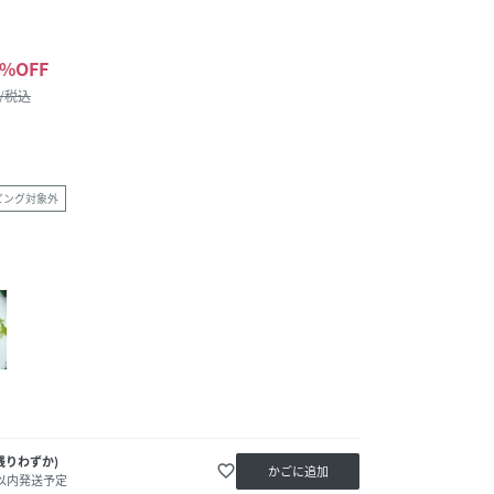
%OFF
 /税込
ピング対象外
残りわずか)
favorite_border
かごに追加
日以内発送予定