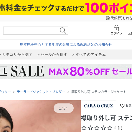
[楽天銀行]もれ
熊本県を中心とする地震の影響による配送遅延のお知らせ
カテゴリから探す
セールから探す
すべてのアイテム
アウター
テーラードジャケット・ブレザー
襟取り外し可 ステンカラージャケット
navigate_next
navigate_next
favorite_border
お気
1
/
54
襟取り外し可 ステ
star_border
star_border
star_border
star_border
star_border
(
0
件
)