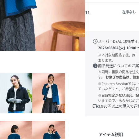
11
在庫なし
schedule
スーパーDEAL
10
%ポイ
2026/08/04(火) 10:00
※本対象期間終了後、同一
あります。
info
商品発送についてのご案
※同時に複数の商品を注文
す。
お急ぎの商品は、個
※Rakuten Fashi
ていただくと、ご希望の日
※日時指定がない場合、記
いますので、あらかじめご
local_shipping
3,980
円以上の購入で送
アイテム説明