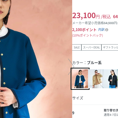
23,100
円 /税込
64
メーカー希望小売価格
64,900
円
2,100
ポイント
内訳
10%ポイントバック
SALE
スーパーDEAL
ギフトラッ
カラー：
ブルー系
サイズ
取り寄せ(
9
通常4-7