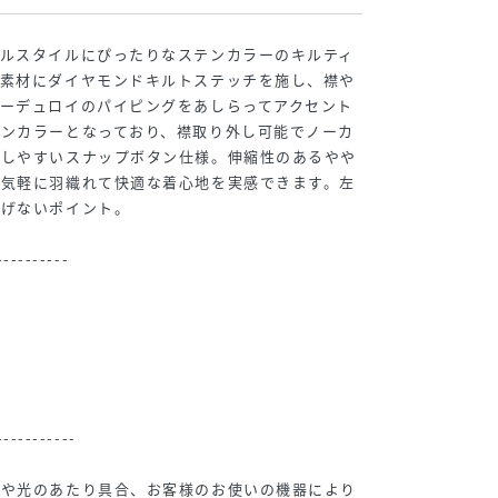
アルスタイルにぴったりなステンカラーのキルティ
な素材にダイヤモンドキルトステッチを施し、襟や
ーデュロイのパイピングをあしらってアクセント
テンカラーとなっており、襟取り外し可能でノーカ
脱しやすいスナップボタン仕様。伸縮性のあるやや
、気軽に羽織れて快適な着心地を実感できます。左
りげないポイント。
----------
-----------
所や光のあたり具合、お客様のお使いの機器により