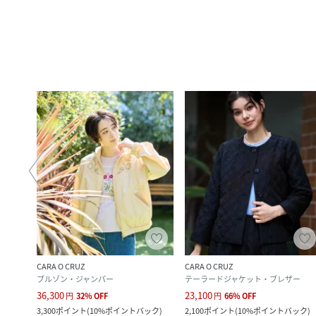
CARA O CRUZ
CARA O CRUZ
ブルゾン・ジャンパー
テーラードジャケット・ブレザー
36,300
23,100
円
32
%
OFF
円
66
%
OFF
3,300
ポイント
(
10%ポイントバック
)
2,100
ポイント
(
10%ポイントバック
)