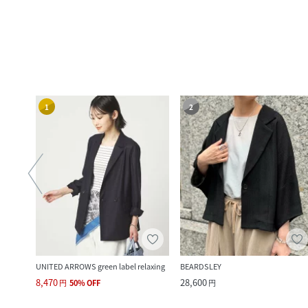
1
2
UNITED ARROWS green label relaxing
BEARDSLEY
8,470
28,600
円
50
%
OFF
円