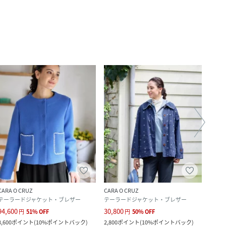
CARA O CRUZ
CARA O CRUZ
CARA 
テーラードジャケット・ブレザー
テーラードジャケット・ブレザー
カット
94,600
30,800
17,6
円
51
%
OFF
円
50
%
OFF
8,600
ポイント
(
10%ポイントバック
)
2,800
ポイント
(
10%ポイントバック
)
1,600