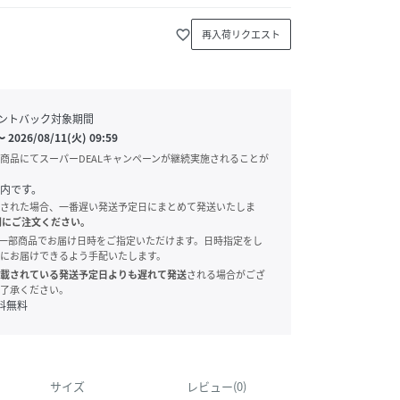
favorite_border
再入荷リクエスト
ントバック対象期間
〜
2026/08/11(火) 09:59
商品にてスーパーDEALキャンペーンが継続実施されることが
内です。
された場合、一番遅い発送予定日にまとめて発送いたしま
別にご注文ください。
onでは、一部商品でお届け日時をご指定いただけます。日時指定をし
にお届けできるよう手配いたします。
載されている発送予定日よりも遅れて発送
される場合がござ
了承ください。
料無料
サイズ
レビュー(0)