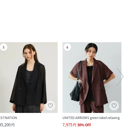
5
6
7
ESTNATION
UNITED ARROWS green label relaxing
LAUT
35,200
7,975
15,4
円
円
50
%
OFF