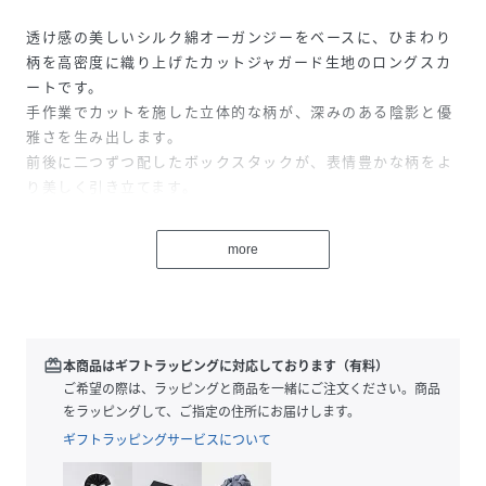
透け感の美しいシルク綿オーガンジーをベースに、ひまわり
柄を高密度に織り上げたカットジャガード生地のロングスカ
ートです。
手作業でカットを施した立体的な柄が、深みのある陰影と優
雅さを生み出します。
前後に二つずつ配したボックスタックが、表情豊かな柄をよ
り美しく引き立てます。
裾周りにたっぷりと生地を使ったボリュームシルエットであ
りながら、シルク綿ならではの軽快な穿き心地が魅力です。
more
ウエスト部分には馴染みを良くする加工を施し、同色のグロ
グランテープをあしらうことで、すっきりと洗練された腰周
りに仕上げました。
ライトイエロー着用モデル:H175 B79 W58 H86 着用サイズ
redeem
本商品はギフトラッピングに対応しております（有料）
38
ご希望の際は、ラッピングと商品を一緒にご注文ください。商品
ホワイト着用モデル:H170 B77 W58 H85 着用サイズ38
をラッピングして、ご指定の住所にお届けします。
ギフトラッピングサービスについて
※定価（税込）は、2026年6月26日のセール開始前の店舗に
おける販売価格です。