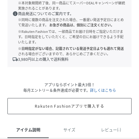
※本対象期間終了後、同一商品にてスーパーDEALキャンペーンが継続
実施されることがあります。
info
商品発送についてのご案内です。
※同時に複数の商品を注文された場合、一番遅い発送予定日にまとめ
て発送いたします。
お急ぎの商品は、個別にご注文ください。
※Rakuten Fashionでは、一部商品でお届け日時をご指定いただけま
す。日時指定をしていただくと、ご希望の日にお届けできるよう手配
いたします。
※日時指定がない場合、記載されている発送予定日よりも遅れて発送
される場合がございますので、あらかじめご了承ください。
local_shipping
3,980
円以上の購入で送料無料
アプリならポイント最大3倍！
毎月エントリー＆条件達成が必要です。
詳しくはこちら
Rakuten Fashionアプリで購入する
アイテム説明
サイズ
レビュー(-)