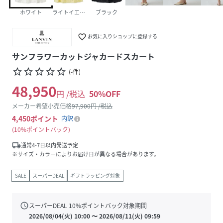
ホワイト
ライトイエロー
ブラック
favorite_border
お気に入りショップに登録する
サンフラワーカットジャカードスカート
star_border
star_border
star_border
star_border
star_border
(
-
件
)
48,950
円 /税込
50
%OFF
メーカー希望小売価格
97,900
円 /税込
4,450
ポイント
内訳
10%ポイントバック
local_shipping
通常4-7日以内発送予定
※サイズ・カラーによりお届け日が異なる場合があります。
SALE
スーパーDEAL
ギフトラッピング対象
schedule
スーパーDEAL
10
%ポイントバック対象期間
2026/08/04(火) 10:00
〜
2026/08/11(火) 09:59