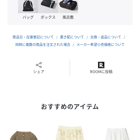
バッグ
ボックス
風呂敷
性別タイプ
レディース
原産国
日本製
発送日・在庫表記について
置き配について
交換・返品について
素材
同時に複数の商品を注文された場合
表地: 本体: 綿61%, ポリエステル25%, 絹14%, グ
メーカー希望小売価格について
ログランテープ: レーヨン100%, 裏地: ポリエス
テル100%
サイズ
38、40
シェア
ROOMに投稿
品番
RN7133_2645550
(
2645550-451-038 RN7133
)
おすすめのアイテム