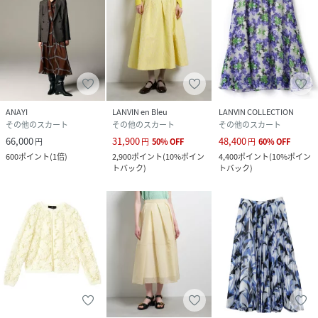
ANAYI
LANVIN en Bleu
LANVIN COLLECTION
その他のスカート
その他のスカート
その他のスカート
66,000
31,900
48,400
円
円
50
%
OFF
円
60
%
OFF
600
ポイント
(
1倍
)
2,900
ポイント
(
10%ポイン
4,400
ポイント
(
10%ポイン
トバック
)
トバック
)