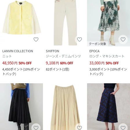
クーポン対象
LANVIN COLLECTION
SHIFFON
EPOCA
ニット
ジーンズ・デニムパンツ
ロング・マキシスカート
48,950
9,108
33,000
円
50
%
OFF
円
60
%
OFF
円
50
%
OFF
4,450
ポイント
(
10%ポイン
82
ポイント
(
1倍
)
3,000
ポイント
(
10%ポイン
トバック
)
トバック
)