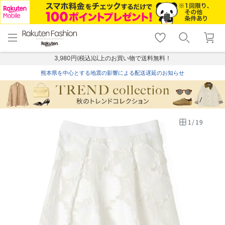
menu
home
search
favorite_border
shopping_cart
lock_outline
メニュー
トップ
検索
お気に入り
カート
ログイン
3,980円(税込)以上のお買い物で送料無料！
熊本県を中心とする地震の影響による配送遅延のお知らせ
1
/
19