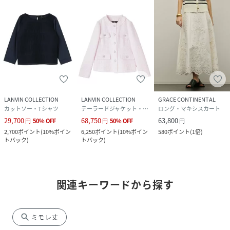
LANVIN COLLECTION
LANVIN COLLECTION
GRACE CONTINENTAL
カットソー・Tシャツ
テーラードジャケット・ブレザー
ロング・マキシスカート
29,700
68,750
63,800
円
50
%
OFF
円
50
%
OFF
円
2,700
ポイント
(
10%ポイン
6,250
ポイント
(
10%ポイン
580
ポイント
(
1倍
)
トバック
)
トバック
)
関連キーワードから探す
search
ミモレ丈