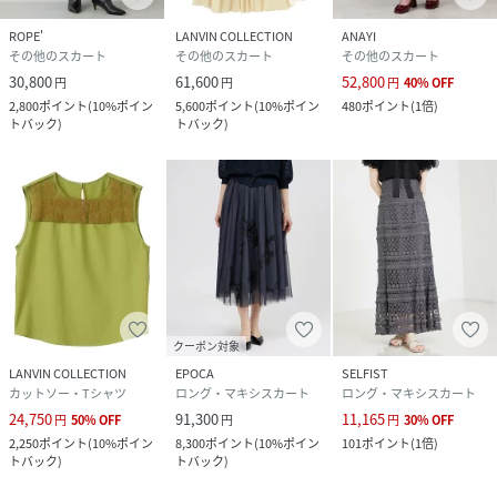
ROPE'
LANVIN COLLECTION
ANAYI
その他のスカート
その他のスカート
その他のスカート
30,800
61,600
52,800
円
円
円
40
%
OFF
2,800
ポイント
(
10%ポイン
5,600
ポイント
(
10%ポイン
480
ポイント
(
1倍
)
トバック
)
トバック
)
クーポン対象
LANVIN COLLECTION
EPOCA
SELFIST
カットソー・Tシャツ
ロング・マキシスカート
ロング・マキシスカート
24,750
91,300
11,165
円
50
%
OFF
円
円
30
%
OFF
2,250
ポイント
(
10%ポイン
8,300
ポイント
(
10%ポイン
101
ポイント
(
1倍
)
トバック
)
トバック
)