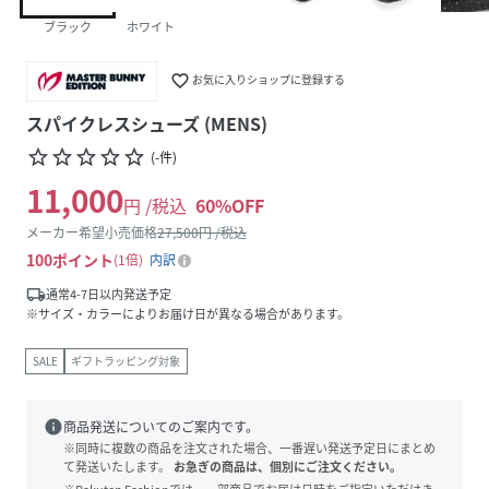
ブラック
ホワイト
favorite_border
お気に入りショップに登録する
スパイクレスシューズ (MENS)
star_border
star_border
star_border
star_border
star_border
(
-
件
)
11,000
円 /税込
60
%OFF
メーカー希望小売価格
27,500
円 /税込
100
ポイント
1倍
内訳
local_shipping
通常4-7日以内発送予定
※サイズ・カラーによりお届け日が異なる場合があります。
SALE
ギフトラッピング対象
info
商品発送についてのご案内です。
※同時に複数の商品を注文された場合、一番遅い発送予定日にまとめ
て発送いたします。
お急ぎの商品は、個別にご注文ください。