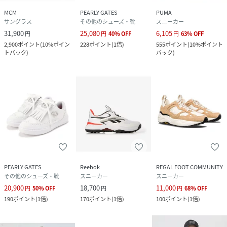
MCM
PEARLY GATES
PUMA
サングラス
その他のシューズ・靴
スニーカー
31,900
25,080
6,105
円
円
40
%
OFF
円
63
%
OFF
2,900
ポイント
(
10%ポイン
228
ポイント
(
1倍
)
555
ポイント
(
10%ポイント
トバック
)
バック
)
PEARLY GATES
Reebok
REGAL FOOT COMMUNITY
その他のシューズ・靴
スニーカー
スニーカー
20,900
18,700
11,000
円
50
%
OFF
円
円
68
%
OFF
190
ポイント
(
1倍
)
170
ポイント
(
1倍
)
100
ポイント
(
1倍
)