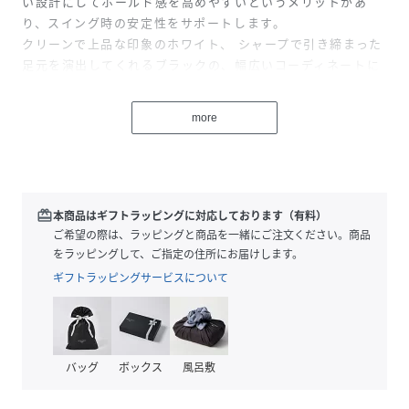
い設計にしてホールド感を高めやすいというメリットがあ
り、スイング時の安定性をサポートします。
クリーンで上品な印象のホワイト、 シャープで引き締まった
足元を演出してくれるブラックの、幅広いコーディネートに
マッチするカラー展開でご用意しています。
ゴルフコースや練習場はもちろん、コースへの行き帰りにも
more
共用できる、スポーティーさとカジュアル感をバランスよく
両立したスパイクレスシューズです。
性別タイプ
メンズ
redeem
本商品はギフトラッピングに対応しております（有料）
ご希望の際は、ラッピングと商品を一緒にご注文ください。商品
原産国
中国製
をラッピングして、ご指定の住所にお届けします。
ギフトラッピングサービスについて
素材
(甲皮の使用材)人工皮革 ポリエステル
(底材の種類)合成底
サイズ
２５．５、２６．０、２６．５、２７．０、２
７．５
バッグ
ボックス
風呂敷
品番
RN5825_758
(
758-6192301-010-59 RN5825
)