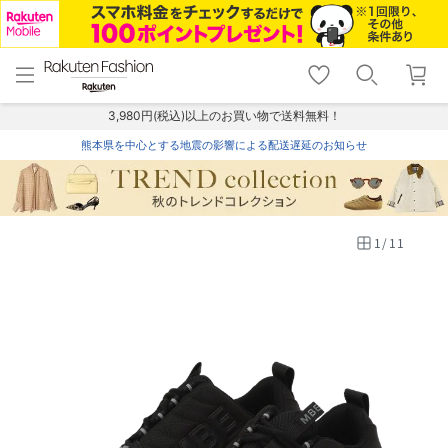
menu
home
search
favorite_border
shopping_cart
lock_outline
メニュー
トップ
検索
お気に入り
カート
ログイン
3,980円(税込)以上のお買い物で送料無料！
熊本県を中心とする地震の影響による配送遅延のお知らせ
1
/
11