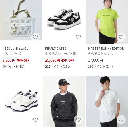
NS23 par Nissa Golf
PEARLY GATES
MASTER BUNNY EDITION
ゴルフグッズ
その他のシューズ・靴
その他のトップス
3,300
25,080
17,600
円
70
%
OFF
円
40
%
OFF
円
30
ポイント
(
1倍
)
228
ポイント
(
1倍
)
160
ポイント
(
1倍
)