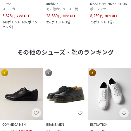
PUMA
archivio
MASTER BUNNY EDITION
スニーカー
その他のシューズ・靴
ポロシャツ
3,828
28,380
8,250
円
72
%
OFF
円
40
%
OFF
円
50
%
OFF
348
ポイント
(
10%ポイント
258
ポイント
(
1倍
)
75
ポイント
(
1倍
)
バック
)
その他のシューズ・靴
のランキング
1
2
3
COMME CA MEN
BEAMS MEN
ESTNATION