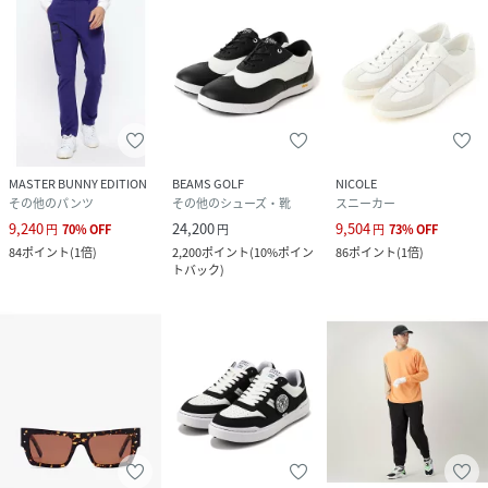
MASTER BUNNY EDITION
BEAMS GOLF
NICOLE
その他のパンツ
その他のシューズ・靴
スニーカー
9,240
24,200
9,504
円
70
%
OFF
円
円
73
%
OFF
84
ポイント
(
1倍
)
2,200
ポイント
(
10%ポイン
86
ポイント
(
1倍
)
トバック
)