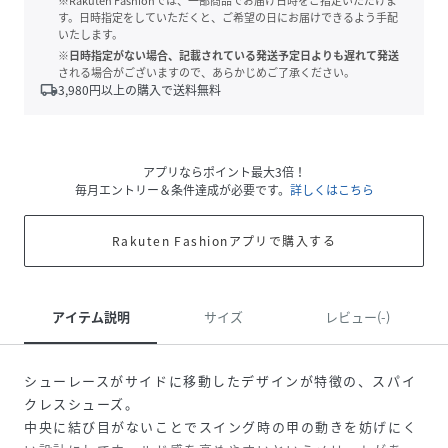
※Rakuten Fashionでは、一部商品でお届け日時をご指定いただけま
す。日時指定をしていただくと、ご希望の日にお届けできるよう手配
いたします。
※日時指定がない場合、記載されている発送予定日よりも遅れて発送
される場合がございますので、あらかじめご了承ください。
local_shipping
3,980
円以上の購入で送料無料
アプリならポイント最大3倍！
毎月エントリー＆条件達成が必要です。
詳しくはこちら
Rakuten Fashionアプリで購入する
アイテム説明
サイズ
レビュー(-)
シューレースがサイドに移動したデザインが特徴の、スパイ
クレスシューズ。
中央に結び目がないことでスイング時の甲の動きを妨げにく