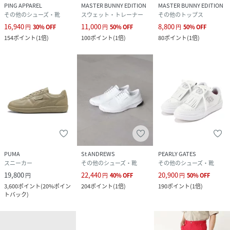
PING APPAREL
MASTER BUNNY EDITION
MASTER BUNNY EDITION
その他のシューズ・靴
スウェット・トレーナー
その他のトップス
16,940
11,000
8,800
円
30
%
OFF
円
50
%
OFF
円
50
%
OFF
154
ポイント
(
1倍
)
100
ポイント
(
1倍
)
80
ポイント
(
1倍
)
PUMA
St ANDREWS
PEARLY GATES
スニーカー
その他のシューズ・靴
その他のシューズ・靴
19,800
22,440
20,900
円
円
40
%
OFF
円
50
%
OFF
3,600
ポイント
(
20%ポイン
204
ポイント
(
1倍
)
190
ポイント
(
1倍
)
トバック
)