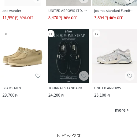
and wander
UNITED ARROWS LTD. OUTLET
journal standard Furniture
11,550
8,470
3,894
円
30
%
OFF
円
30
%
OFF
円
40
%
OFF
10
11
12
BEAMS MEN
JOURNAL STANDARD
UNITED ARROWS
29,700
24,200
23,100
円
円
円
more
navigate_next
トピックス