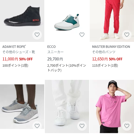
ADAM ET ROPE'
ECCO
MASTER BUNNY EDITION
その他のシューズ・靴
スニーカー
その他のパンツ
11,000
29,700
12,650
円
50
%
OFF
円
円
50
%
OFF
100
ポイント
(
1倍
)
2,700
ポイント
(
10%ポイン
115
ポイント
(
1倍
)
トバック
)