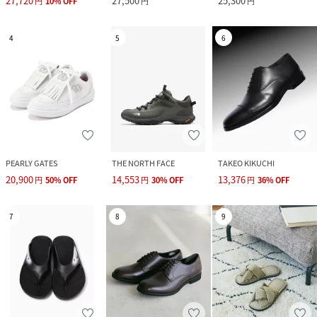
27,720
27,500
25,300
円
10
%
OFF
円
円
4
5
6
PEARLY GATES
THE NORTH FACE
TAKEO KIKUCHI
20,900
14,553
13,376
円
50
%
OFF
円
30
%
OFF
円
36
%
OFF
7
8
9