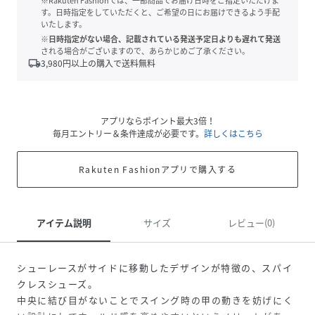
※Rakuten Fashionでは、一部商品でお届け日時をご指定いただけま
す。日時指定をしていただくと、ご希望の日にお届けできるよう手配
いたします。
※日時指定がない場合、記載されている発送予定日よりも遅れて発送
される場合がございますので、あらかじめご了承ください。
local_shipping
3,980
円以上の購入で送料無料
アプリならポイント最大3倍！
毎月エントリー＆条件達成が必要です。
詳しくはこちら
Rakuten Fashionアプリで購入する
アイテム説明
サイズ
レビュー(0)
シューレースがサイドに移動したデザインが特徴の、スパイ
クレスシューズ。
中央に結び目がないことでスイング時の甲の動きを妨げにく