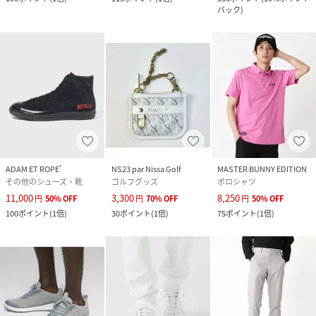
バック
)
ADAM ET ROPE'
NS23 par Nissa Golf
MASTER BUNNY EDITION
その他のシューズ・靴
ゴルフグッズ
ポロシャツ
11,000
3,300
8,250
円
50
%
OFF
円
70
%
OFF
円
50
%
OFF
100
ポイント
(
1倍
)
30
ポイント
(
1倍
)
75
ポイント
(
1倍
)