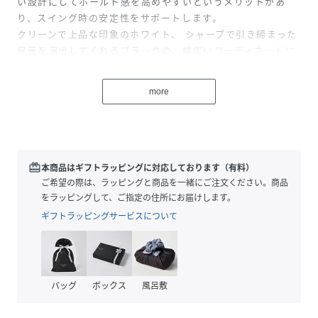
い設計にしてホールド感を高めやすいというメリットがあ
り、スイング時の安定性をサポートします。
クリーンで上品な印象のホワイト、 シャープで引き締まった
足元を演出してくれるブラックの、幅広いコーディネートに
マッチするカラー展開でご用意しています。
ゴルフコースや練習場はもちろん、コースへの行き帰りにも
more
共用できる、スポーティーさとカジュアル感をバランスよく
両立したスパイクレスシューズです。
性別タイプ
メンズ
redeem
本商品はギフトラッピングに対応しております（有料）
ご希望の際は、ラッピングと商品を一緒にご注文ください。商品
原産国
中国製
をラッピングして、ご指定の住所にお届けします。
ギフトラッピングサービスについて
素材
(甲皮の使用材)人工皮革 ポリエステル
(底材の種類)合成底
サイズ
２５．５、２６．０、２６．５、２７．０、２
７．５
バッグ
ボックス
風呂敷
品番
RN5825_758
(
758-6192301-010-59 RN5825
)