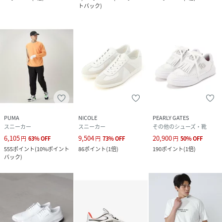
トバック
)
PUMA
NICOLE
PEARLY GATES
スニーカー
スニーカー
その他のシューズ・靴
6,105
9,504
20,900
円
63
%
OFF
円
73
%
OFF
円
50
%
OFF
555
ポイント
(
10%ポイント
86
ポイント
(
1倍
)
190
ポイント
(
1倍
)
バック
)