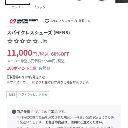
ホワイト
ブラック
favorite_border
お気に入りショップに登録する
スパイクレスシューズ (MENS)
star_border
star_border
star_border
star_border
star_border
(
0
件
)
11,000
円 /税込
60
%OFF
メーカー希望小売価格
27,500
円 /税込
100
ポイント
1倍
内訳
local_shipping
通常4-7日以内発送予定
※サイズ・カラーによりお届け日が異なる場合があります。
SALE
ギフトラッピング対象
info
商品発送についてのご案内です。
※同時に複数の商品を注文された場合、一番遅い発送予定日にまとめ
て発送いたします。
お急ぎの商品は、個別にご注文ください。