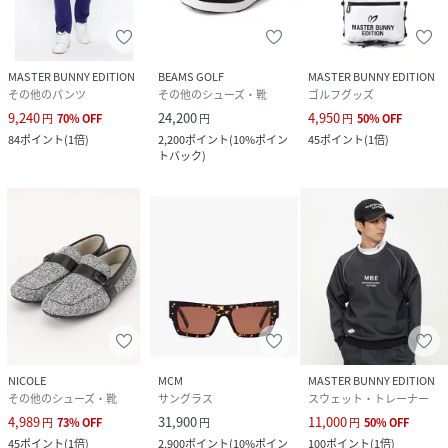
MASTER BUNNY EDITION
BEAMS GOLF
MASTER BUNNY EDITION
その他のパンツ
その他のシューズ・靴
ゴルフグッズ
9,240
24,200
4,950
円
70
%
OFF
円
円
50
%
OFF
84
ポイント
(
1倍
)
2,200
ポイント
(
10%ポイン
45
ポイント
(
1倍
)
トバック
)
NICOLE
MCM
MASTER BUNNY EDITION
その他のシューズ・靴
サングラス
スウェット・トレーナー
4,989
31,900
11,000
円
73
%
OFF
円
円
50
%
OFF
45
ポイント
(
1倍
)
2,900
ポイント
(
10%ポイン
100
ポイント
(
1倍
)