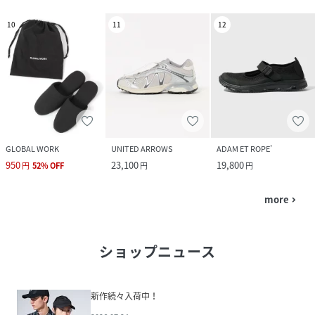
10
11
12
GLOBAL WORK
UNITED ARROWS
ADAM ET ROPE'
950
23,100
19,800
円
52
%
OFF
円
円
more
navigate_next
ショップニュース
新作続々入荷中！