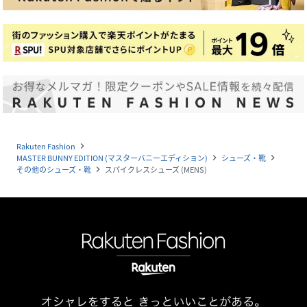
Rakuten Fashion
navigate_next
MASTER BUNNY EDITION (マスターバニーエディション)
シューズ・靴
navigate_next
navigate_next
その他のシューズ・靴
スパイクレスシューズ (MENS)
navigate_next