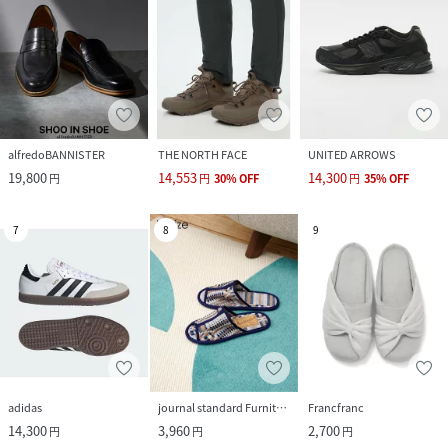
alfredoBANNISTER
THE NORTH FACE
UNITED ARROWS
19,800
14,553
14,300
円
円
30
%
OFF
円
35
%
OFF
7
8
9
adidas
journal standard Furniture
Francfranc
14,300
3,960
2,700
円
円
円