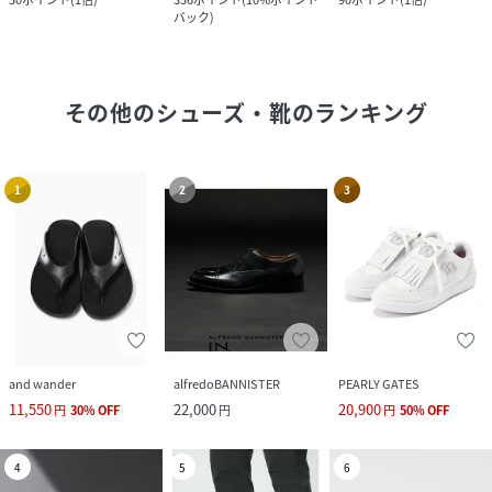
バック
)
その他のシューズ・靴
のランキング
1
2
3
and wander
alfredoBANNISTER
PEARLY GATES
11,550
22,000
20,900
円
30
%
OFF
円
円
50
%
OFF
4
5
6