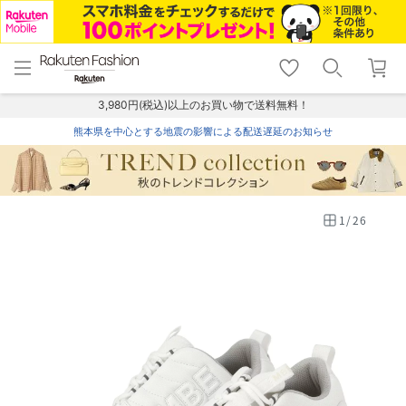
menu
home
search
favorite_border
shopping_cart
lock_outline
メニュー
トップ
検索
お気に入り
カート
ログイン
3,980円(税込)以上のお買い物で送料無料！
熊本県を中心とする地震の影響による配送遅延のお知らせ
1
/
26