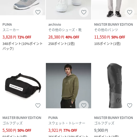
PUMA
archivio
MASTER BUNNY EDITION
スニーカー
その他のシューズ・靴
その他のパンツ
3,828
28,380
11,550
円
72
%
OFF
円
40
%
OFF
円
50
%
OFF
348
ポイント
(
10%ポイント
258
ポイント
(
1倍
)
105
ポイント
(
1倍
)
バック
)
MASTER BUNNY EDITION
PUMA
MASTER BUNNY EDITION
ゴルフグッズ
スウェット・トレーナー
ゴルフグッズ
5,500
3,921
9,900
円
50
%
OFF
円
77
%
OFF
円
50
ポイント
(
1倍
)
356
ポイント
(
10%ポイント
90
ポイント
(
1倍
)