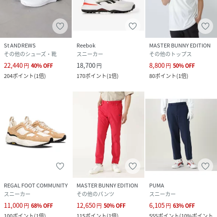
St ANDREWS
Reebok
MASTER BUNNY EDITION
その他のシューズ・靴
スニーカー
その他のトップス
22,440
18,700
8,800
円
40
%
OFF
円
円
50
%
OFF
204
ポイント
(
1倍
)
170
ポイント
(
1倍
)
80
ポイント
(
1倍
)
REGAL FOOT COMMUNITY
MASTER BUNNY EDITION
PUMA
スニーカー
その他のパンツ
スニーカー
11,000
12,650
6,105
円
68
%
OFF
円
50
%
OFF
円
63
%
OFF
100
ポイント
(
1倍
)
115
ポイント
(
1倍
)
555
ポイント
(
10%ポイント