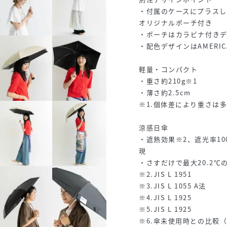
・付属のケースにプラス
オリジナルポーチ付き
・ポーチはカラビナ付き
・配色デザインはAMERIC
軽量・コンパクト
・重さ約210g※1
・薄さ約2.5cm
※1.個体差により重さは
涼感日傘
・遮熱効果※2、遮光率100
現
・さすだけで最大20.2℃
※2.JIS L 1951
※3.JIS L 1055 A法
※4.JIS L 1925
※5.JIS L 1925
※6.傘未使用時との比較（