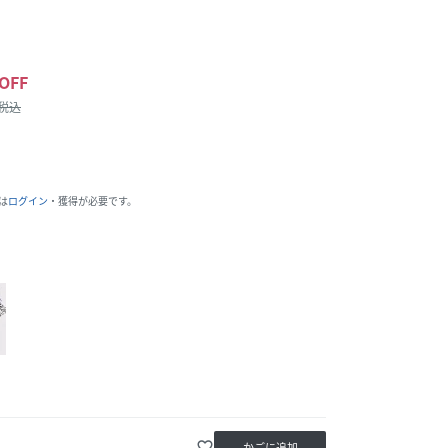
OFF
/税込
は
ログイン
・獲得が必要です。
favorite_border
かごに追加