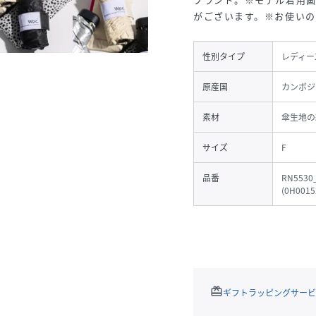
がございます。※お使いの
性別タイプ
レディー
原産国
カンボジ
素材
傘生地の組
サイズ
F
品番
RN5530
(
0H0015
redeem
ギフトラッピングサービ