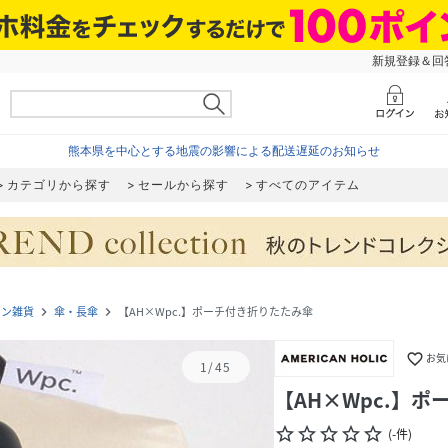
新規登録＆回答
熊本県を中心とする地震の影響による配送遅延のお知らせ
カテゴリから探す
セールから探す
すべてのアイテム
ョン雑貨
傘・長傘
【AH×Wpc.】ポーチ付き折りたたみ傘
navigate_next
navigate_next
favorite_border
お気
1
/
45
【AH×Wpc.】
star_border
star_border
star_border
star_border
star_border
(
-
件
)