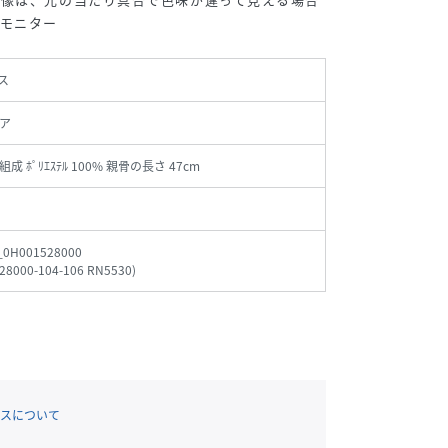
モニター
ス
ア
成 ﾎﾟﾘｴｽﾃﾙ 100% 親骨の長さ 47cm
_0H001528000
28000-104-106 RN5530
)
スについて