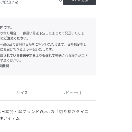
日以内発送予定
内です。
された場合、一番遅い発送予定日にまとめて発送いたしま
別にご注文ください。
onでは、一部商品でお届け日時をご指定いただけます。日時指定をし
にお届けできるよう手配いたします。
載されている発送予定日よりも遅れて発送
される場合がござ
了承ください。
料無料
サイズ
レビュー(-)
HOLIC日本発・傘ブランドWpc.の「切り継ぎタイニ
C別注アイテム