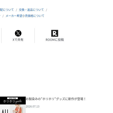
配について
交換・返品について
合
メーカー希望小売価格について
Xで共有
ROOMに投稿
お馴染みの"ホリホリ"グッズに新作が登場！
2026.07.13