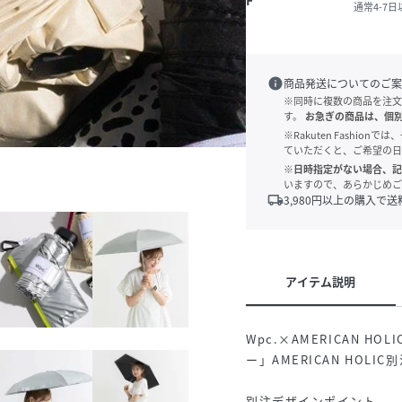
F
通常4-7
info
商品発送についてのご案
※同時に複数の商品を注文
す。
お急ぎの商品は、個
※Rakuten Fashi
ていただくと、ご希望の日
※日時指定がない場合、記
いますので、あらかじめご
local_shipping
3,980
円以上の購入で送
アイテム説明
Wpc.×AMERICAN 
ー」AMERICAN HOLI
別注デザインポイント