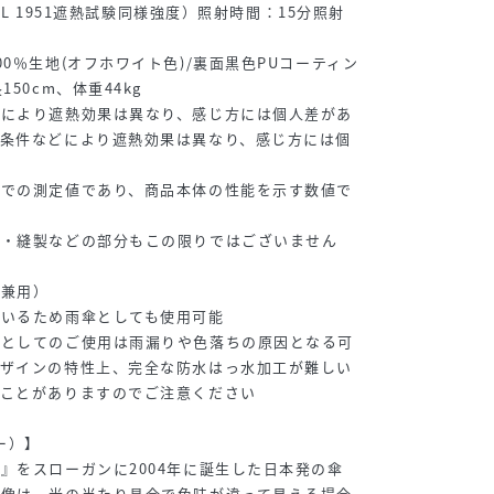
S L 1951遮熱試験同様強度）照射時間：15分照射
0％生地(オフホワイト色)/裏面黒色PUコーティン
50cm、体重44kg
どにより遮熱効果は異なり、感じ方には個人差があ
境条件などにより遮熱効果は異なり、感じ方には個
態での測定値であり、商品本体の性能を示す数値で
繍・縫製などの部分もこの限りではございません
雨兼用）
ているため雨傘としても使用可能
傘としてのご使用は雨漏りや色落ちの原因となる可
デザインの特性上、完全な防水はっ水加工が難しい
むことがありますのでご注意ください
ー）】
』をスローガンに2004年に誕生した日本発の傘
画像は、光の当たり具合で色味が違って見える場合