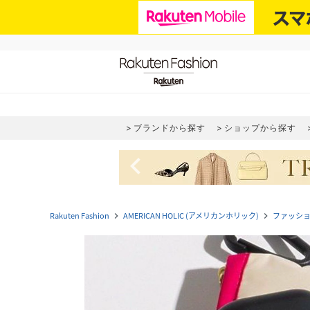
ブランドから探す
ショップから探す
navigate_before
Rakuten Fashion
AMERICAN HOLIC (アメリカンホリック)
ファッシ
navigate_next
navigate_next