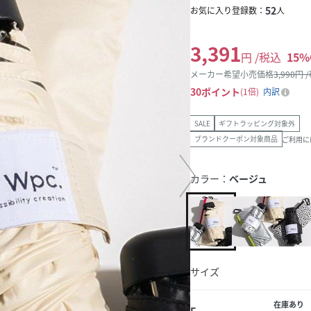
52
お気に入り登録数：
人
3,391
円 /税込
15
%
メーカー希望小売価格
3,990
円 
30
ポイント
1倍
内訳
SALE
ギフトラッピング対象外
ブランドクーポン対象商品
ご利用に
カラー：
ベージュ
サイズ
在庫あり