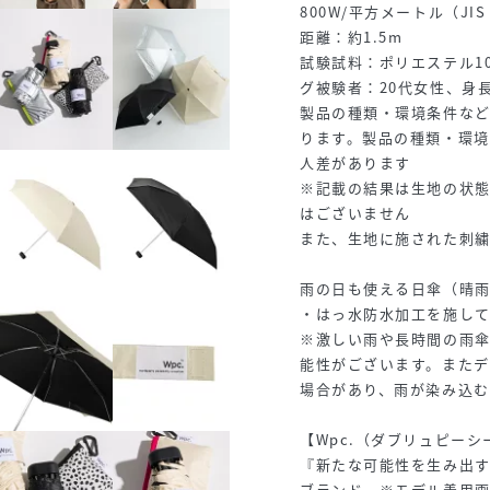
800W/平方メートル（JI
距離：約1.5m
試験試料：ポリエステル10
グ被験者：20代女性、身長1
製品の種類・環境条件な
ります。製品の種類・環
人差があります
※記載の結果は生地の状
はございません
また、生地に施された刺
雨の日も使える日傘（晴
・はっ水防水加工を施し
※激しい雨や長時間の雨
能性がございます。また
場合があり、雨が染み込
【Wpc.（ダブリュピーシ
『新たな可能性を生み出す
ブランド。※モデル着用