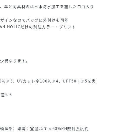
し、傘と同素材のはっ水防水加工を施したロゴ入り
デザインなのでバッグに外付けも可能
AN HOLICだけの別注カラー・プリント
多少異なります。
％※3、UVカット率100％※4、UPF50＋※5を実
の差※6
頭頂部）環境：室温25℃×60%RH照射強度約