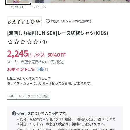
ｵﾌﾎﾜｲﾄ11
ﾈｲﾋﾞｰ88
favorite_border
お気に入りショップに登録する
[着回し力抜群!UNISEX]レース切替シャツ(KIDS)
star_border
star_border
star_border
star_border
star_border
(
-
件
)
2,245
円 /税込
50
%OFF
メーカー希望小売価格
4,490
円 /税込
20
ポイント
1倍
内訳
local_shipping
12時までの注文で当日出荷
※サイズ・カラーによりお届け日が異なる場合があります。
SALE
ギフトラッピング対象
info
商品発送についてのご案内です。
※同時に複数の商品を注文された場合、一番遅い発送予定日にまとめ
て発送いたします。
お急ぎの商品は、個別にご注文ください。