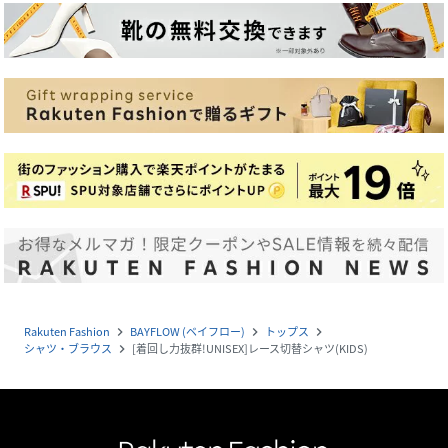
Rakuten Fashion
BAYFLOW (ベイフロー)
トップス
navigate_next
navigate_next
navigate_next
シャツ・ブラウス
[着回し力抜群!UNISEX]レース切替シャツ(KIDS)
navigate_next