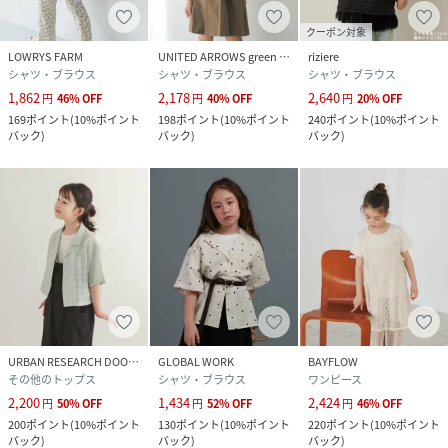
クーポン対象
LOWRYS FARM
UNITED ARROWS green label relaxing
riziere
シャツ・ブラウス
シャツ・ブラウス
シャツ・ブラウス
1,862
2,178
2,640
円
46
%
OFF
円
40
%
OFF
円
20
%
OFF
169
ポイント
(
10%ポイント
198
ポイント
(
10%ポイント
240
ポイント
(
10%ポイント
バック
)
バック
)
バック
)
URBAN RESEARCH DOORS
GLOBAL WORK
BAYFLOW
その他のトップス
シャツ・ブラウス
ワンピース
2,200
1,434
2,424
円
50
%
OFF
円
52
%
OFF
円
46
%
OFF
200
ポイント
(
10%ポイント
130
ポイント
(
10%ポイント
220
ポイント
(
10%ポイント
バック
)
バック
)
バック
)