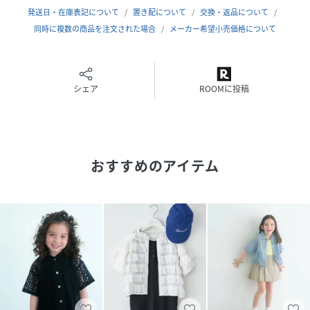
発送日・在庫表記について
置き配について
交換・返品について
【Made in Indiaシリーズのアイテムはこちら】
同時に複数の商品を注文された場合
メーカー希望小売価格について
・[Tシャツ＋ワンピSET(3way)]レースセットワンピース
(KIDS) 661749
・[裏地付きで安心♪]レースフレアイージーパンツ(KIDS)
661743
シェア
ROOMに投稿
※屋外での撮影画像は光の加減で実際の商品より明るく見え
たり、風合いが異なって見える場合がございます。商品の色
味はスタジオ撮影の画像を参考にして下さい。
おすすめのアイテム
性別タイプ
キッズ
原産国
INDIA
素材
レース部分:綿84% :ナイロン 16%
サイズ
110(100-110cm)、120(110-120cm)、130(120-
130cm)、140(130-140cm)、150(140-150cm)