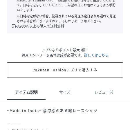
※Rakuten Fashionでは、一部商品でお届け日時をご指定いただけま
す。日時指定をしていただくと、ご希望の日にお届けできるよう手配
いたします。
※日時指定がない場合、記載されている発送予定日よりも遅れて発送
される場合がございますので、あらかじめご了承ください。
local_shipping
3,980
円以上の購入で送料無料
アプリならポイント最大3倍！
毎月エントリー＆条件達成が必要です。
詳しくはこちら
Rakuten Fashionアプリで購入する
アイテム説明
サイズ
レビュー(-)
~Made in India~ 清涼感のある総レースシャツ
ーーー