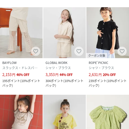
クーポン対象
BAYFLOW
GLOBAL WORK
ROPE' PICNIC
スラックス・ドレスパンツ
シャツ・ブラウス
シャツ・ブラウス
2,153
3,353
2,631
円
46
%
OFF
円
44
%
OFF
円
20
%
OFF
195
ポイント
(
10%ポイント
304
ポイント
(
10%ポイント
239
ポイント
(
10%ポイント
バック
)
バック
)
バック
)