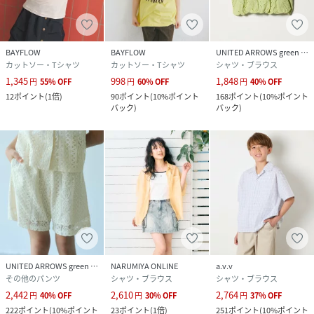
BAYFLOW
BAYFLOW
UNITED ARROWS green label relaxing
カットソー・Tシャツ
カットソー・Tシャツ
シャツ・ブラウス
1,345
998
1,848
円
55
%
OFF
円
60
%
OFF
円
40
%
OFF
12
ポイント
(
1倍
)
90
ポイント
(
10%ポイント
168
ポイント
(
10%ポイント
バック
)
バック
)
UNITED ARROWS green label relaxing
NARUMIYA ONLINE
a.v.v
その他のパンツ
シャツ・ブラウス
シャツ・ブラウス
2,442
2,610
2,764
円
40
%
OFF
円
30
%
OFF
円
37
%
OFF
222
ポイント
(
10%ポイント
23
ポイント
(
1倍
)
251
ポイント
(
10%ポイント