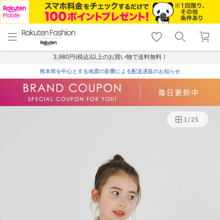
menu
home
search
favorite_border
shopping_cart
lock_outline
メニュー
トップ
検索
お気に入り
カート
ログイン
3,980円(税込)以上のお買い物で送料無料！
熊本県を中心とする地震の影響による配送遅延のお知らせ
1
/
25