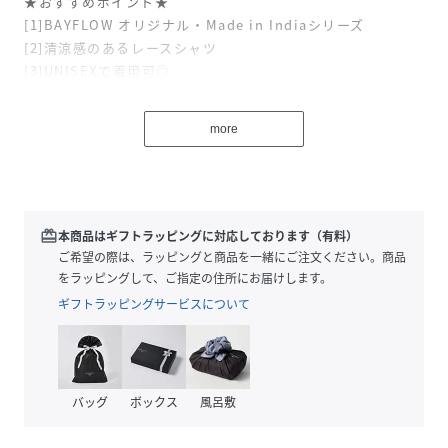
★おすすめポイント★
[1]BAYFLOW オリジナル・Made in Indiaシリーズ
[2]清涼感のあるレースシャツ
[3]UNISEXで着用可◎
ーーー
more
[fabric]
綿ナイロン素材のインドで丁寧に作られた
オリジナルレース生地とコットン素材のコンビシャツ。
[design]
redeem
本商品はギフトラッピングに対応しております（有料）
前身頃はレース、後身頃はコットン素材で、
ご希望の際は、ラッピングと商品を一緒にご注文ください。商品
裾にタックを入れてボリュームを出しました。
をラッピングして、ご指定の住所にお届けします。
少し肩の落ちたデザインのシャツです。
ギフトラッピングサービスについて
[styling]
ちょっとした特別な日から普段まで♪
清涼感のあるシャツにパンツやスカート、
バッグ
ボックス
風呂敷
ワンピースの羽織りになど様々なコーデが
楽しめます！