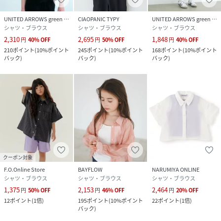
品番
RN3940_661754
(
661754-11-41 RN3940
)
UNITED ARROWS green label relaxing
CIAOPANIC TYPY
UNITED ARROWS green label relaxing
シャツ・ブラウス
シャツ・ブラウス
シャツ・ブラウス
2,310
2,695
1,848
円
40
%
OFF
円
50
%
OFF
円
40
%
OFF
210
ポイント
(
10%ポイント
245
ポイント
(
10%ポイント
168
ポイント
(
10%ポイント
バック
)
バック
)
バック
)
クーポン対象
F.O.Online Store
BAYFLOW
NARUMIYA ONLINE
シャツ・ブラウス
シャツ・ブラウス
シャツ・ブラウス
1,375
2,153
2,464
円
50
%
OFF
円
46
%
OFF
円
20
%
OFF
12
ポイント
(
1倍
)
195
ポイント
(
10%ポイント
22
ポイント
(
1倍
)
バック
)