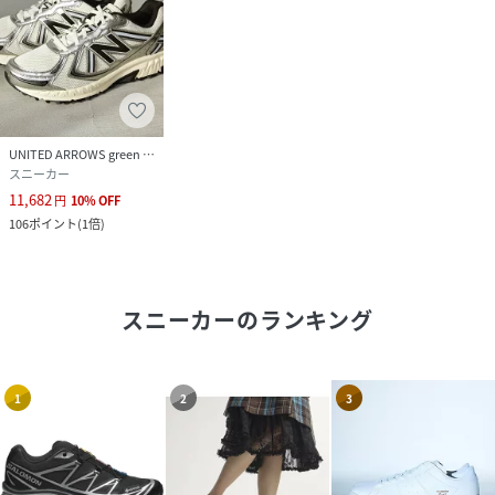
UNITED ARROWS green label relaxing
スニーカー
11,682
円
10
%
OFF
106
ポイント
(
1倍
)
スニーカー
のランキング
1
2
3