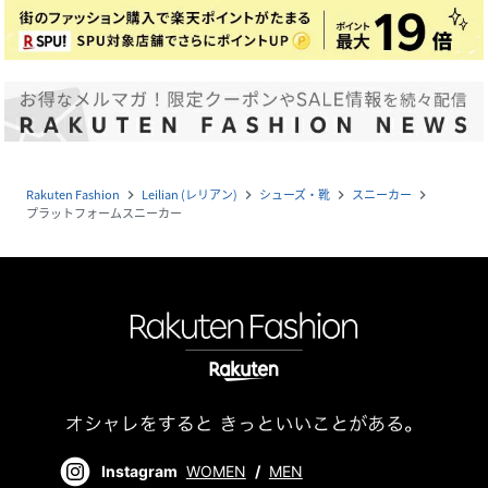
Rakuten Fashion
Leilian (レリアン)
シューズ・靴
スニーカー
navigate_next
navigate_next
navigate_next
navigate_next
プラットフォームスニーカー
Instagram
WOMEN
/
MEN