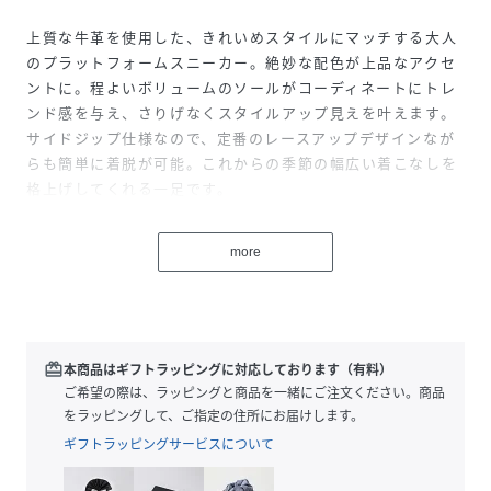
上質な牛革を使用した、きれいめスタイルにマッチする大人
のプラットフォームスニーカー。絶妙な配色が上品なアクセ
ントに。程よいボリュームのソールがコーディネートにトレ
ンド感を与え、さりげなくスタイルアップ見えを叶えます。
サイドジップ仕様なので、定番のレースアップデザインなが
らも簡単に着脱が可能。これからの季節の幅広い着こなしを
格上げしてくれる一足です。
------------------------------------
more
着用シーズン：秋
-------------------------------------
※商品の色味は、撮影場所や光のあたり具合、お客様のお使
いの機器により色味が違って見える場合がございます。予め
redeem
本商品はギフトラッピングに対応しております（有料）
ご了承ください。
ご希望の際は、ラッピングと商品を一緒にご注文ください。商品
をラッピングして、ご指定の住所にお届けします。
※定価（税込）は、2026年1月1日のセール開始前の店舗に
ギフトラッピングサービスについて
おける販売価格です。