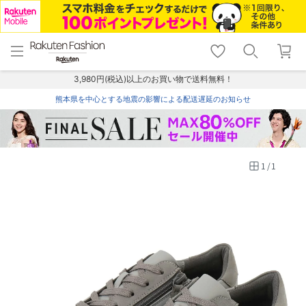
menu
home
search
favorite_border
shopping_cart
lock_outline
メニュー
トップ
検索
お気に入り
カート
ログイン
3,980円(税込)以上のお買い物で送料無料！
熊本県を中心とする地震の影響による配送遅延のお知らせ
1
/
1