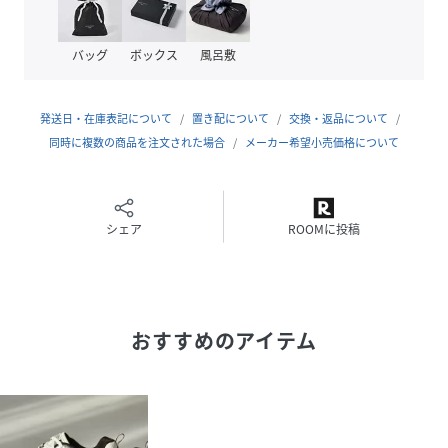
性別タイプ
レディース
バッグ
ボックス
風呂敷
原産国
中国製
発送日・在庫表記について
置き配について
交換・返品について
素材
甲材: 牛革, 底材: ゴム底
同時に複数の商品を注文された場合
メーカー希望小売価格について
サイズ
F、S、M、L
品番
RN3030_0505296
(
0505296-196-113 RN3030
)
シェア
ROOMに投稿
おすすめのアイテム