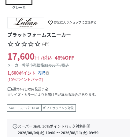
グレー系
favorite_border
お気に入りショップに登録する
プラットフォームスニーカー
star_border
star_border
star_border
star_border
star_border
(
-
件
)
17,600
円 /税込
46
%OFF
メーカー希望小売価格
33,000
円 /税込
1,600
ポイント
内訳
10%ポイントバック
local_shipping
通常4-7日以内発送予定
※サイズ・カラーによりお届け日が異なる場合があります。
SALE
スーパーDEAL
ギフトラッピング対象
schedule
スーパーDEAL
10
%ポイントバック対象期間
2026/08/04(火) 10:00
〜
2026/08/11(火) 09:59