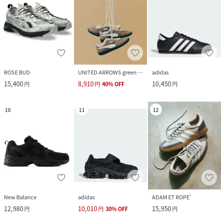
ROSE BUD
UNITED ARROWS green label relaxing
adidas
15,400
8,910
10,450
円
円
40
%
OFF
円
10
11
12
New Balance
adidas
ADAM ET ROPE'
12,980
10,010
15,950
円
円
30
%
OFF
円