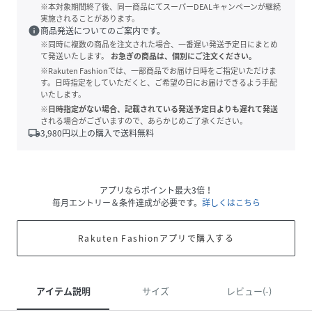
※本対象期間終了後、同一商品にてスーパーDEALキャンペーンが継続
実施されることがあります。
info
商品発送についてのご案内です。
※同時に複数の商品を注文された場合、一番遅い発送予定日にまとめ
て発送いたします。
お急ぎの商品は、個別にご注文ください。
※Rakuten Fashionでは、一部商品でお届け日時をご指定いただけま
す。日時指定をしていただくと、ご希望の日にお届けできるよう手配
いたします。
※日時指定がない場合、記載されている発送予定日よりも遅れて発送
される場合がございますので、あらかじめご了承ください。
local_shipping
3,980
円以上の購入で送料無料
アプリならポイント最大3倍！
毎月エントリー＆条件達成が必要です。
詳しくはこちら
Rakuten Fashionアプリで購入する
アイテム説明
サイズ
レビュー(-)