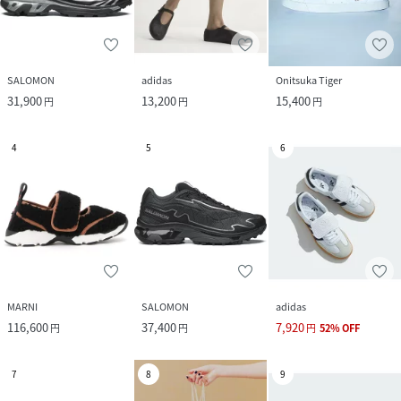
SALOMON
adidas
Onitsuka Tiger
31,900
13,200
15,400
円
円
円
4
5
6
MARNI
SALOMON
adidas
116,600
37,400
7,920
円
円
円
52
%
OFF
7
8
9