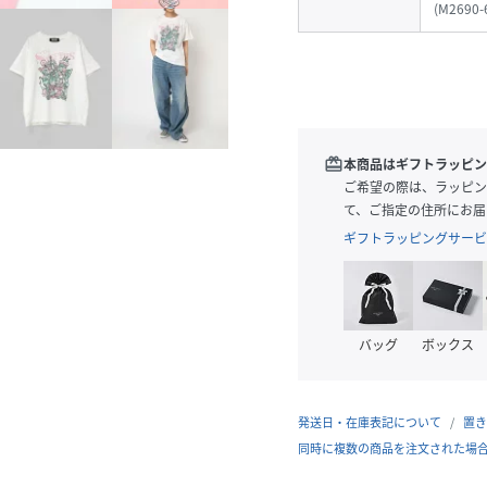
(
M2690-
redeem
本商品はギフトラッピン
ご希望の際は、ラッピン
て、ご指定の住所にお届
ギフトラッピングサービ
バッグ
ボックス
発送日・在庫表記について
置き
同時に複数の商品を注文された場