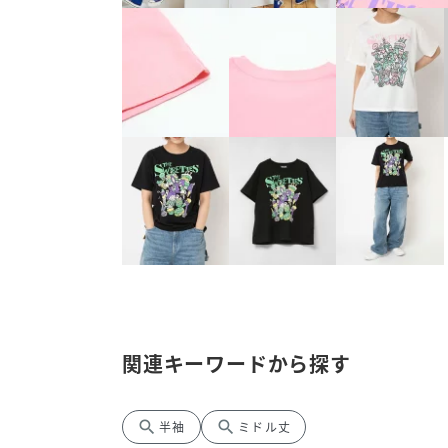
関連キーワードから探す
search
search
半袖
ミドル丈