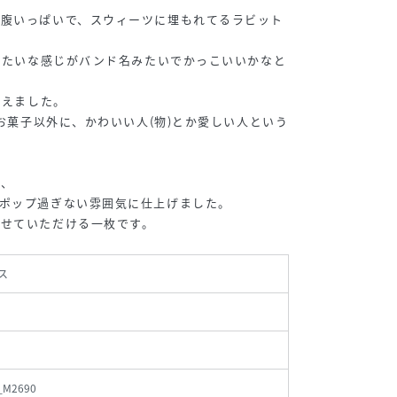
お腹いっぱいで、スウィーツに埋もれてるラビット
”みたいな感じがバンド名みたいでかっこいいかなと
考えました。
いお菓子以外に、かわいい人(物)とか愛しい人という
が、
ポップ過ぎない雰囲気に仕上げました。
わせていただける一枚です。
ス
_M2690