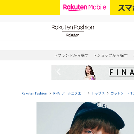
ブランドから探す
ショップから探す
navigate_before
Rakuten Fashion
RNA (アールエヌエー)
トップス
カットソー・T
navigate_next
navigate_next
navigate_next