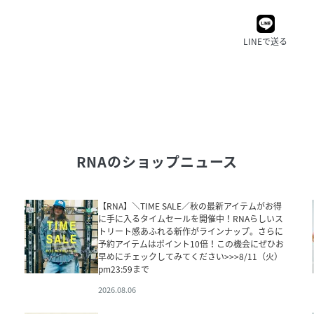
LINEで送る
RNA
のショップニュース
【RNA】＼TIME SALE／秋の最新アイテムがお得
に手に入るタイムセールを開催中！RNAらしいス
トリート感あふれる新作がラインナップ。さらに
予約アイテムはポイント10倍！この機会にぜひお
早めにチェックしてみてください>>>8/11（火）
pm23:59まで
2026.08.06