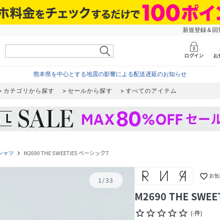
新規登録＆回答
熊本県を中心とする地震の影響による配送遅延のお知らせ
カテゴリから探す
セールから探す
すべてのアイテム
シャツ
M2690 THE SWEETIES ベーシックT
navigate_next
favorite_border
お気
1
/
33
M2690 THE SWE
star_border
star_border
star_border
star_border
star_border
(
-
件
)