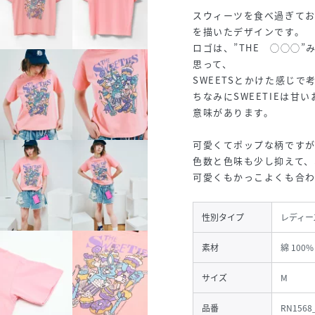
スウィーツを食べ過ぎて
を描いたデザインです。
ロゴは、”THE ◯◯◯
思って、
SWEETSとかけた感じで
ちなみにSWEETIEは甘
意味があります。
可愛くてポップな柄です
色数と色味も少し抑えて、
可愛くもかっこよくも合
性別タイプ
レディー
素材
綿 100%
サイズ
M
品番
RN1568