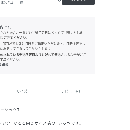
の注文で当日出荷
内です。
された場合、一番遅い発送予定日にまとめて発送いたしま
別にご注文ください。
onでは、一部商品でお届け日時をご指定いただけます。日時指定をし
にお届けできるよう手配いたします。
載されている発送予定日よりも遅れて発送
される場合がござ
了承ください。
料無料
サイズ
レビュー(-)
ーシックT
YベーシックTなどと同じサイズ感のTシャツです。