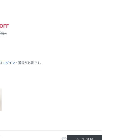
OFF
/税込
は
ログイン
・獲得が必要です。
か
favorite_border
かごに追加