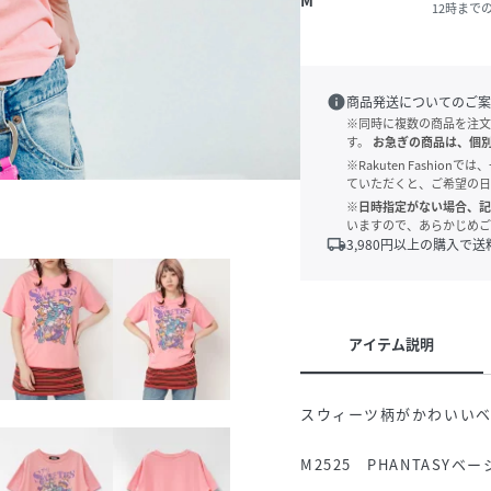
M
12時まで
info
商品発送についてのご案
※同時に複数の商品を注文
す。
お急ぎの商品は、個
※Rakuten Fashi
ていただくと、ご希望の日
※日時指定がない場合、記
いますので、あらかじめご
local_shipping
3,980
円以上の購入で送
アイテム説明
スウィーツ柄がかわいいベ
M2525 PHANTAS