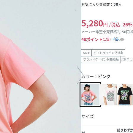
28
お気に入り登録数：
人
5,280
円 /税込
26
%
メーカー希望小売価格
7,150
円 
48
ポイント
1倍
内訳
SALE
ギフトラッピング対象
ブランドクーポン対象商品
ご利用に
カラー：
ピンク
サイズ
残りわず