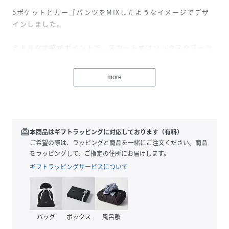
5ポケットとカーゴパンツをMIXしたようなイメージでデザ
インしました。
ミドルな丈感がポイントで、スカート丈はソックスやブーツ
を合わせた時にかわいく、かっこよく履けるように考えて、
サイズを決めました。
more
フロントのスリットも深すぎず、浅すぎずな絶妙なバランス
を見つけて決めました。
かっこよさと女の子っぽさのバランスがとれるようにデザイ
ンしています。
redeem
本商品はギフトラッピングに対応しております（有料）
ご希望の際は、ラッピングと商品を一緒にご注文ください。商品
デニムを使用してカジュアルな雰囲気に落とし込み、
をラッピングして、ご指定の住所にお届けします。
加工はストーンウォッシュのみでシンプルにすっきりと、加
ギフトラッピングサービスについて
工感はしっかりつくように仕上げました。
性別タイプ
レディース
バッグ
ボックス
風呂敷
素材
綿 100%