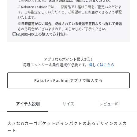
て発送いたします。
お急ぎの商品は、個別にご注文ください。
※Rakuten Fashionでは、一部商品でお届け日時をご指定いただけま
す。日時指定をしていただくと、ご希望の日にお届けできるよう手配
いたします。
※日時指定がない場合、記載されている発送予定日よりも遅れて発送
される場合がございますので、あらかじめご了承ください。
local_shipping
3,980
円以上の購入で送料無料
アプリならポイント最大3倍！
毎月エントリー＆条件達成が必要です。
詳しくはこちら
Rakuten Fashionアプリで購入する
アイテム説明
サイズ
レビュー(0)
大きなWカーゴポケットがインパクトのあるデザインのスカ
ート