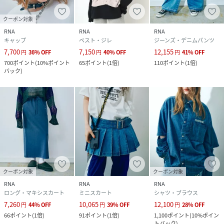
クーポン対象
RNA
RNA
RNA
キャップ
ベスト・ジレ
ジーンズ・デニムパンツ
7,700
7,150
12,155
円
36
%
OFF
円
40
%
OFF
円
41
%
OFF
700
ポイント
(
10%ポイント
65
ポイント
(
1倍
)
110
ポイント
(
1倍
)
バック
)
クーポン対象
クーポン対象
RNA
RNA
RNA
ロング・マキシスカート
ミニスカート
シャツ・ブラウス
7,260
10,065
12,100
円
44
%
OFF
円
39
%
OFF
円
28
%
OFF
66
ポイント
(
1倍
)
91
ポイント
(
1倍
)
1,100
ポイント
(
10%ポイン
トバック
)