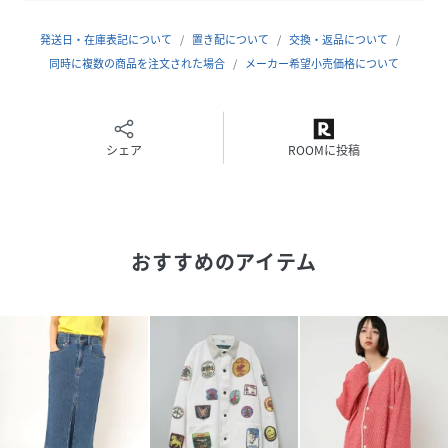
発送日・在庫表記について
置き配について
交換・返品について
サイズ
M
同時に複数の商品を注文された場合
メーカー希望小売価格について
品番
RN1561_G1108
(
G1108-528-3 RN1561
)
シェア
ROOMに投稿
おすすめのアイテム