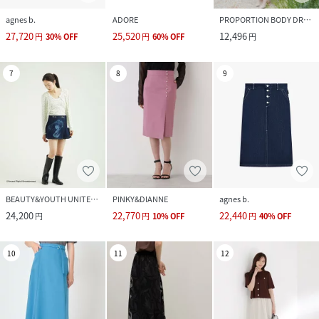
agnes b.
ADORE
PROPORTION BODY DRESSING
27,720
25,520
12,496
円
30
%
OFF
円
60
%
OFF
円
7
8
9
BEAUTY&YOUTH UNITED ARROWS
PINKY&DIANNE
agnes b.
24,200
22,770
22,440
円
円
10
%
OFF
円
40
%
OFF
10
11
12