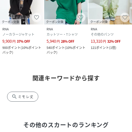
クーポン対象
クーポン対象
クーポン対象
RNA
RNA
RNA
ノーカラージャケット
カットソー・Tシャツ
その他のパンツ
9,900
5,940
13,310
円
37
%
OFF
円
28
%
OFF
円
32
%
OFF
900
ポイント
(
10%ポイント
540
ポイント
(
10%ポイント
121
ポイント
(
1倍
)
バック
)
バック
)
関連キーワードから探す
search
ミモレ丈
その他のスカート
のランキング