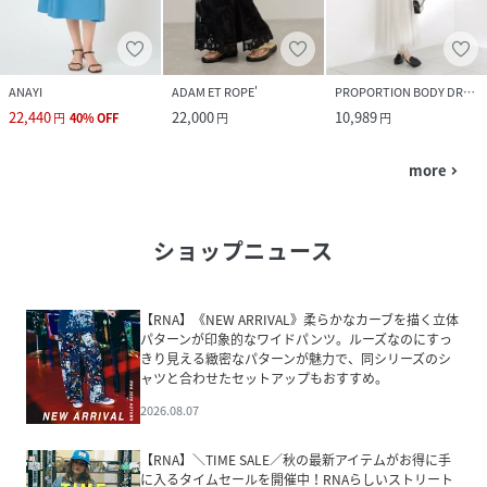
ANAYI
ADAM ET ROPE'
PROPORTION BODY DRESSING
22,440
22,000
10,989
円
40
%
OFF
円
円
more
navigate_next
ショップニュース
【RNA】《NEW ARRIVAL》柔らかなカーブを描く立体
パターンが印象的なワイドパンツ。ルーズなのにすっ
きり見える緻密なパターンが魅力で、同シリーズのシ
ャツと合わせたセットアップもおすすめ。
2026.08.07
【RNA】＼TIME SALE／秋の最新アイテムがお得に手
に入るタイムセールを開催中！RNAらしいストリート