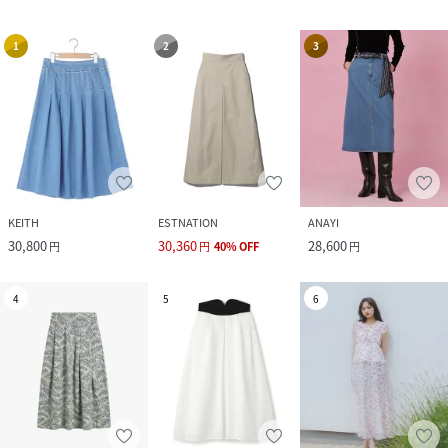
1
2
3
KEITH
ESTNATION
ANAYI
30,800
30,360
28,600
円
円
40
%
OFF
円
4
5
6