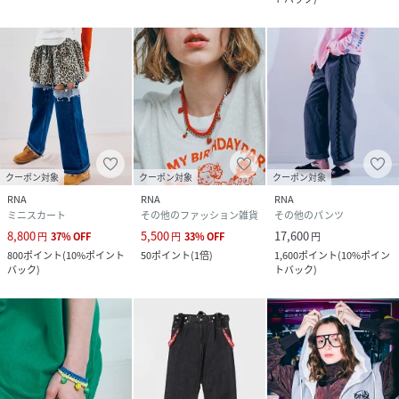
クーポン対象
クーポン対象
クーポン対象
RNA
RNA
RNA
ミニスカート
その他のファッション雑貨
その他のパンツ
8,800
5,500
17,600
円
37
%
OFF
円
33
%
OFF
円
800
ポイント
(
10%ポイント
50
ポイント
(
1倍
)
1,600
ポイント
(
10%ポイン
バック
)
トバック
)