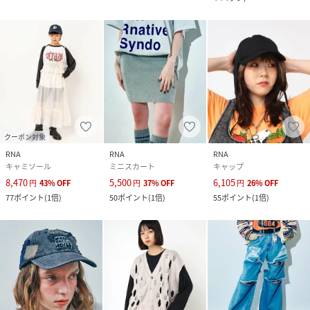
クーポン対象
RNA
RNA
RNA
キャミソール
ミニスカート
キャップ
8,470
5,500
6,105
円
43
%
OFF
円
37
%
OFF
円
26
%
OFF
77
ポイント
(
1倍
)
50
ポイント
(
1倍
)
55
ポイント
(
1倍
)