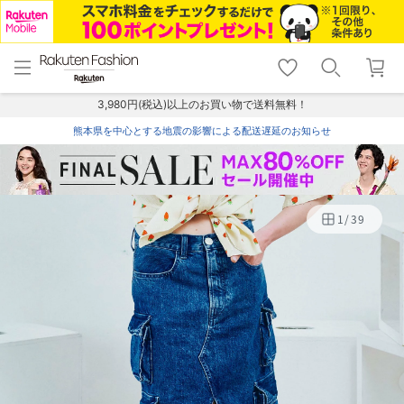
menu
home
search
favorite_border
shopping_cart
lock_outline
メニュー
トップ
検索
お気に入り
カート
ログイン
3,980円(税込)以上のお買い物で送料無料！
熊本県を中心とする地震の影響による配送遅延のお知らせ
1
/
39