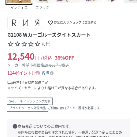
インディゴ
ブラック
favorite_border
お気に入りショップに登録する
G1108 Wカーゴルーズタイトスカート
star_border
star_border
star_border
star_border
star_border
(
0
件
)
12,540
円 /税込
36
%OFF
メーカー希望小売価格
19,800
円 /税込
114
ポイント
1倍
内訳
local_shipping
通常1-4日以内発送予定
※サイズ・カラーによりお届け日が異なる場合があります。
SALE
ギフトラッピング対象
ブランドクーポン対象商品
ご利用には
ログイン
・獲得が必要です。
info
商品発送についてのご案内です。
※同時に複数の商品を注文された場合、一番遅い発送予定日にまとめ