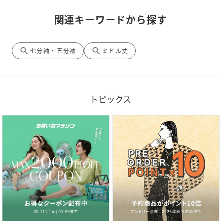
関連キーワードから探す
search
search
七分袖・五分袖
ミドル丈
トピックス