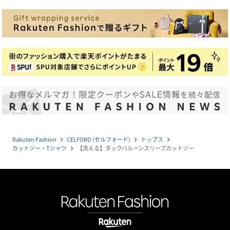
Rakuten Fashion
CELFORD (セルフォード)
トップス
navigate_next
navigate_next
navigate_next
カットソー・Tシャツ
【洗える】タックバルーンスリーブカットソー
navigate_next