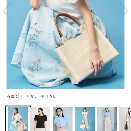
在庫：
36[59]
なし
38[61]
なし