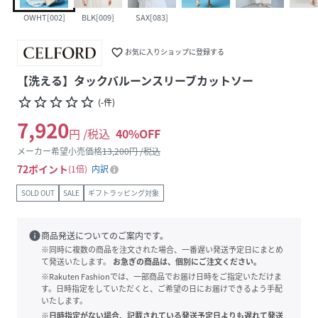
OWHT[002]
BLK[009]
SAX[083]
favorite_border
お気に入りショップに登録する
【洗える】タックバルーンスリーブカットソー
star_border
star_border
star_border
star_border
star_border
(
-
件
)
7,920
円 /税込
40
%OFF
メーカー希望小売価格
13,200
円 /税込
72
ポイント
1倍
内訳
SOLD OUT
SALE
ギフトラッピング対象
info
商品発送についてのご案内です。
※同時に複数の商品を注文された場合、一番遅い発送予定日にまとめ
て発送いたします。
お急ぎの商品は、個別にご注文ください。
※Rakuten Fashionでは、一部商品でお届け日時をご指定いただけま
す。日時指定をしていただくと、ご希望の日にお届けできるよう手配
いたします。
※日時指定がない場合、記載されている発送予定日よりも遅れて発送