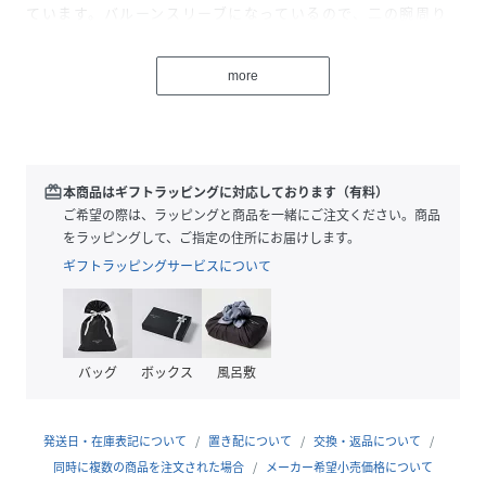
ています。バルーンスリーブになっているので、二の腕周り
もカバーすることができます。
着映えするデザインなので、シンプルなボトムスと合わせて
more
もコーディネートを華やかに仕上げてくれるアイテムになっ
ています。
【おすすめ骨格タイプ】
■骨格ストレート
redeem
本商品はギフトラッピングに対応しております（有料）
■骨格ウェーブ
ご希望の際は、ラッピングと商品を一緒にご注文ください。商品
■骨格ナチュラル
をラッピングして、ご指定の住所にお届けします。
ギフトラッピングサービスについて
透け感：なし裏地：なし
伸縮性：ややあり
光沢感：なし
生地の厚さ：やや中肉
バッグ
ボックス
風呂敷
※照明の関係により、実際よりも色味が違って見える場合が
発送日・在庫表記について
置き配について
交換・返品について
あります。
同時に複数の商品を注文された場合
メーカー希望小売価格について