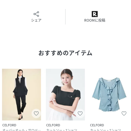
またパソコン・スマートフォンなどの環境により、若干製品
と画像のカラーが異なる場合もございます。予めご了承くだ
さい。
商品の色味は、商品単品画像をご参照下さい。
シェア
ROOMに投稿
※商品画像はサンプルのため、色味やサイズ等の仕様に変更
がある場合がございますので、予めご了承ください。
性別タイプ
レディース
おすすめのアイテム
原産国
中国
素材
表地:綿100%/別布:【袖部分】ポリエステル
100%
サイズ
36[59]、38[61]
品番
RN0547_CWCT262018
(
CWCT262018-L8-48 RN0547
)
CELFORD
CELFORD
CELFORD
オーバーオール・サロペット
カットソー・Tシャツ
カットソー・Tシャツ