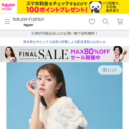
menu
home
search
favorite_border
shopping_cart
lock_outline
メニュー
トップ
検索
お気に入り
カート
ログイン
3,980円(税込)以上のお買い物で送料無料！
熊本県を中心とする地震の影響による配送遅延のお知らせ
1
/
17