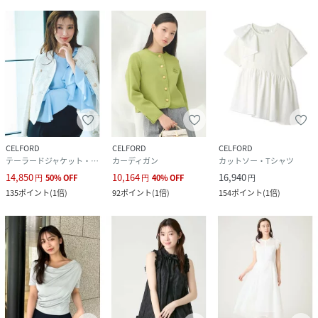
CELFORD
CELFORD
CELFORD
テーラードジャケット・ブレザー
カーディガン
カットソー・Tシャツ
14,850
10,164
16,940
円
50
%
OFF
円
40
%
OFF
円
135
ポイント
(
1倍
)
92
ポイント
(
1倍
)
154
ポイント
(
1倍
)