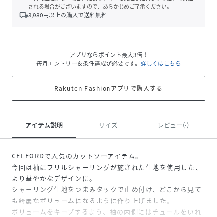
される場合がございますので、あらかじめご了承ください。
local_shipping
3,980
円以上の購入で送料無料
アプリならポイント最大3倍！
毎月エントリー＆条件達成が必要です。
詳しくはこちら
Rakuten Fashionアプリで購入する
アイテム説明
サイズ
レビュー(-)
CELFORDで人気のカットソーアイテム。
今回は袖にフリルシャーリングが施された生地を使用した、
より華やかなデザインに。
シャーリング生地をつまみタックで止め付け、どこから見て
も綺麗なボリュームになるように作り上げました。
ボリュームをキープするよう、袖の内側にはチュールをいれ