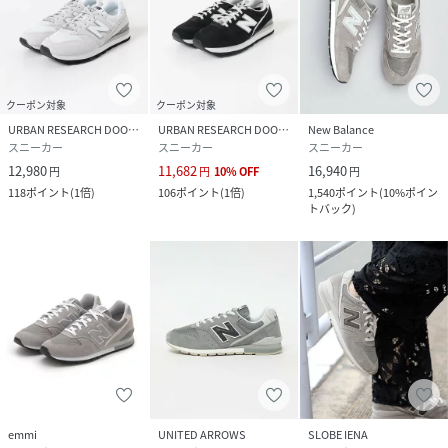
[メーカー表記サイズ]
WIDTHS : D
※商品画像は、光の当たり具合やパソコンなどの閲覧環境に
より、実際の色味と異なって見える場合がございます。予め
クーポン対象
クーポン対象
ご了承ください。
URBAN RESEARCH DOORS
URBAN RESEARCH DOORS
New Balance
※商品の色味の目安は、商品単体の画像をご参照ください。
スニーカー
スニーカー
スニーカー
12,980
11,682
16,940
円
円
10
%
OFF
円
▼お気に入り登録のおすすめ▼
118
ポイント
(
1倍
)
106
ポイント
(
1倍
)
1,540
ポイント
(
10%ポイン
お気に入り登録された商品は、マイページにて現在の価格情
トバック
)
報や在庫状況の確認が可能です。
お買い物リストの管理にぜひご利用ください。
性別タイプ
レディース
原産国
ベトナム
素材
甲被 :
天然皮革 合成繊維底材 :
アウトソール :
emmi
UNITED ARROWS
SLOBE IENA