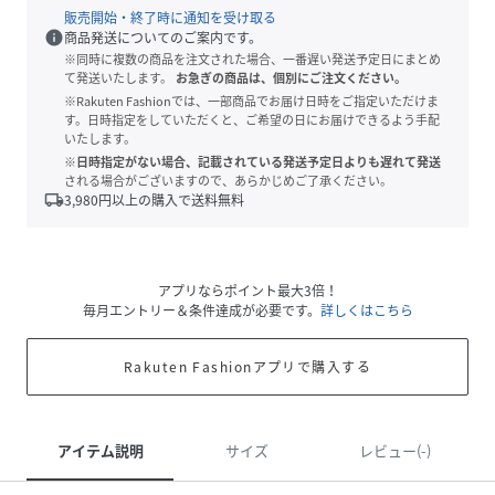
販売開始・終了時に通知を受け取る
info
商品発送についてのご案内です。
※同時に複数の商品を注文された場合、一番遅い発送予定日にまとめ
て発送いたします。
お急ぎの商品は、個別にご注文ください。
※Rakuten Fashionでは、一部商品でお届け日時をご指定いただけま
す。日時指定をしていただくと、ご希望の日にお届けできるよう手配
いたします。
※日時指定がない場合、記載されている発送予定日よりも遅れて発送
される場合がございますので、あらかじめご了承ください。
local_shipping
3,980
円以上の購入で送料無料
アプリならポイント最大3倍！
毎月エントリー＆条件達成が必要です。
詳しくはこちら
Rakuten Fashionアプリで購入する
アイテム説明
サイズ
レビュー(-)