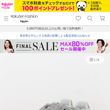
menu
home
search
favorite_border
shopping_cart
lock_outline
メニュー
トップ
検索
お気に入り
カート
ログイン
3,980円(税込)以上のお買い物で送料無料！
熊本県を中心とする地震の影響による配送遅延のお知らせ
1
/
6