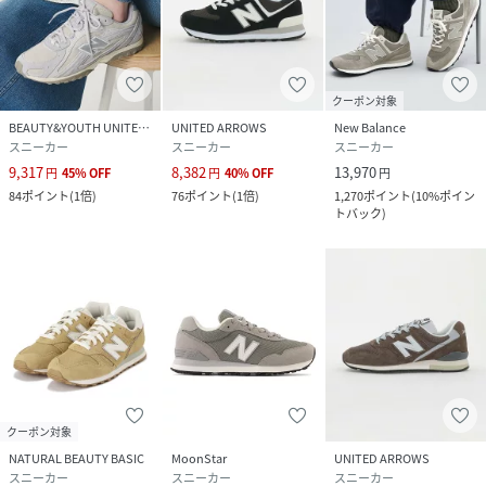
クーポン対象
BEAUTY&YOUTH UNITED ARROWS
UNITED ARROWS
New Balance
スニーカー
スニーカー
スニーカー
9,317
8,382
13,970
円
45
%
OFF
円
40
%
OFF
円
84
ポイント
(
1倍
)
76
ポイント
(
1倍
)
1,270
ポイント
(
10%ポイン
トバック
)
クーポン対象
NATURAL BEAUTY BASIC
MoonStar
UNITED ARROWS
スニーカー
スニーカー
スニーカー