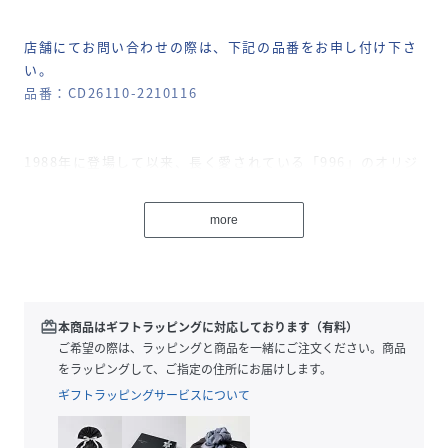
店舗にてお問い合わせの際は、下記の品番をお申し付け下さ
い。
品番：CD26110-2210116
1988年に登場して以来、長く愛されている「996」のオリジ
ナルシルエットを女性向けにシェイプし、幅広いバリエーシ
ョンを提案する「WL996」から、ベーシックな色合いのシー
more
ズナルカラーが登場。
時代を超えて愛されるクラシカルなデザインにカジュアルな
がらも上品な印象を与え、クッション性に優れた2層構造ミ
ッドソールとPUインソールが快適な履き心地を提供していま
す。
redeem
本商品はギフトラッピングに対応しております（有料）
ご希望の際は、ラッピングと商品を一緒にご注文ください。商品
【NEW BALANCE / ニューバランス】
をラッピングして、ご指定の住所にお届けします。
米国ボストンにて、偏平足などを治す矯正靴のメーカーとし
ギフトラッピングサービスについて
て1906年に誕生。
社名の由来は履いた人に“新しい(new)、バランス