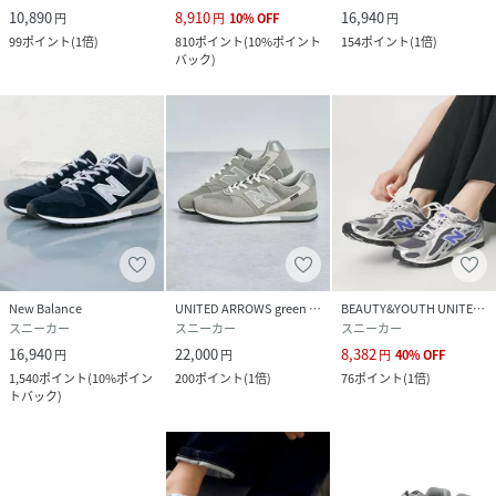
10,890
8,910
16,940
円
円
10
%
OFF
円
99
ポイント
(
1倍
)
810
ポイント
(
10%ポイント
154
ポイント
(
1倍
)
バック
)
New Balance
UNITED ARROWS green label relaxing
BEAUTY&YOUTH UNITED ARROWS
スニーカー
スニーカー
スニーカー
16,940
22,000
8,382
円
円
円
40
%
OFF
1,540
ポイント
(
10%ポイン
200
ポイント
(
1倍
)
76
ポイント
(
1倍
)
トバック
)