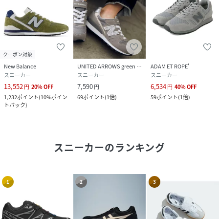
クーポン対象
New Balance
UNITED ARROWS green label relaxing
ADAM ET ROPE'
スニーカー
スニーカー
スニーカー
13,552
7,590
6,534
円
20
%
OFF
円
円
40
%
OFF
1,232
ポイント
(
10%ポイン
69
ポイント
(
1倍
)
59
ポイント
(
1倍
)
トバック
)
スニーカー
のランキング
1
2
3