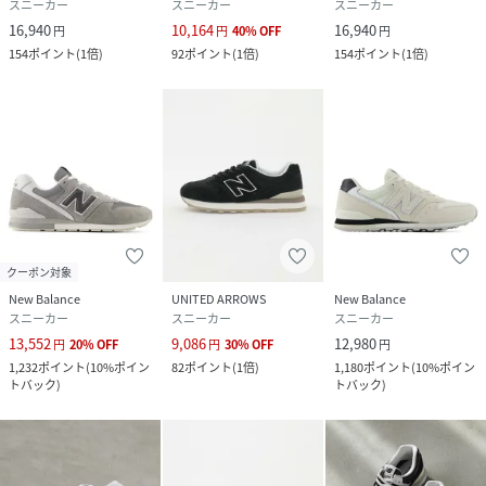
ゴム底ミッドソール :
スニーカー
スニーカー
スニーカー
合成底
16,940
10,164
16,940
円
円
40
%
OFF
円
154
ポイント
(
1倍
)
92
ポイント
(
1倍
)
154
ポイント
(
1倍
)
サイズ
23、23.5、24、24.5、25
品番
RM6147_CD26110
(
CD26110-2210116-Y-18 RM6147
)
クーポン対象
New Balance
UNITED ARROWS
New Balance
スニーカー
スニーカー
スニーカー
13,552
9,086
12,980
円
20
%
OFF
円
30
%
OFF
円
1,232
ポイント
(
10%ポイン
82
ポイント
(
1倍
)
1,180
ポイント
(
10%ポイン
トバック
)
トバック
)