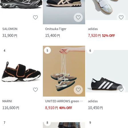
SALOMON
Onitsuka Tiger
adidas
31,900
15,400
7,920
円
円
円
52
%
OFF
4
5
6
MARNI
UNITED ARROWS green label relaxing
adidas
116,600
8,910
10,450
円
円
40
%
OFF
円
7
8
9