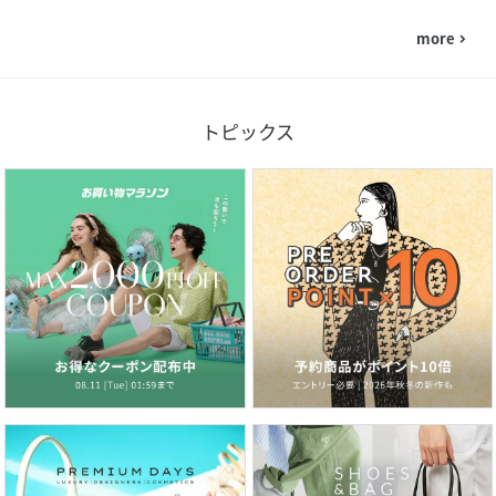
more
navigate_next
トピックス