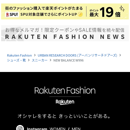
Rakuten Fashion
URBAN RESEARCH DOORS (アーバンリサーチドアーズ)
navigate_next
navigate_next
シューズ・靴
スニーカー
NEW BALANCE W996
navigate_next
navigate_next
Instagram
WOMEN
/
MEN