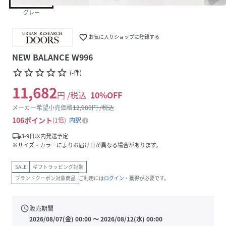
グレー
favorite_border
お気に入りショップに登録する
NEW BALANCE W996
star_border
star_border
star_border
star_border
star_border
(
-
件
)
11,682
円 /税込
10
%OFF
メーカー希望小売価格
12,980
円 /税込
106
ポイント
1倍
内訳
local_shipping
3-9日以内発送予定
※サイズ・カラーによりお届け日が異なる場合があります。
SALE
ギフトラッピング対象
ブランドクーポン対象商品
ご利用には
ログイン
・獲得が必要です。
schedule
販売期間
2026/08/07(金) 00:00
〜
2026/08/12(水) 00:00