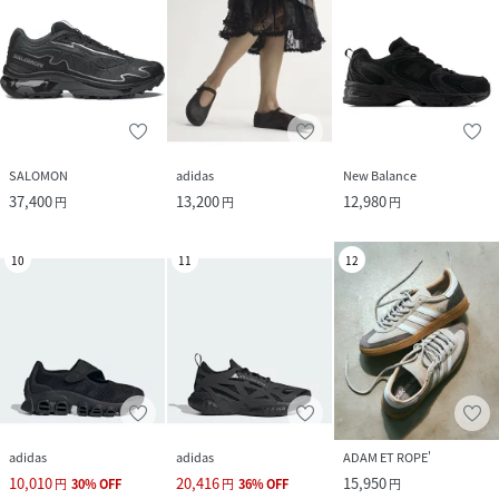
SALOMON
adidas
New Balance
37,400
13,200
12,980
円
円
円
10
11
12
adidas
adidas
ADAM ET ROPE'
10,010
20,416
15,950
円
30
%
OFF
円
36
%
OFF
円