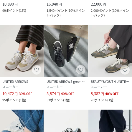
10,890
16,940
22,000
円
円
円
99
ポイント
(
1倍
)
1,540
ポイント
(
10%ポイン
2,000
ポイント
(
10%ポイン
トバック
)
トバック
)
UNITED ARROWS
UNITED ARROWS green label relaxing
BEAUTY&YOUTH UNITED ARROWS
スニーカー
スニーカー
スニーカー
10,472
5,874
8,382
円
30
%
OFF
円
40
%
OFF
円
40
%
OFF
95
ポイント
(
1倍
)
53
ポイント
(
1倍
)
76
ポイント
(
1倍
)