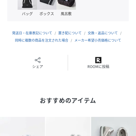
(balance)”感覚をもたらすことによります。
1938年に記念すべき初のランニングシューズを開発し、
バッグ
ボックス
風呂敷
1960年代には創業当初から得た技術・経験を生かし、本格的
にスポーツ界へ足を踏み入れることに。
機能性を優先したシューズづくりに対する姿勢は、ファッシ
発送日・在庫表記について
置き配について
交換・返品について
ョン業界にも大きな影響を与えたブランドです。
同時に複数の商品を注文された場合
メーカー希望小売価格について
【2026 Spring/Summer】【26SS】
※靴箱破損につきましては、商品に不良が無い場合に限り出
シェア
ROOMに投稿
荷させていただいております。予めご了承ください。
※この商品は、摩擦や水濡れ、発汗等により、色落ちや他の
箇所への色移り(色移行)が生じる場合がありますので、ご注
意ください。
おすすめのアイテム
※その他お取り扱いに関しましては、商品に付属のアテンシ
ョンタグをご覧ください。
重量(片足) : 約270g