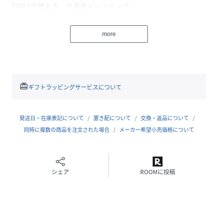
2WAYで使える、大容量トートバッグ
手持ち・ショルダーの2WAY仕様で、シーンに合わせた持ち
方が可能。
more
しっかり荷物が入る大きめサイズ感で、通勤・通学はもちろ
ん、旅行やアウトドアでも活躍。
シンプルなデザインなので、男女問わず使いやすいのもポイ
ントです。
毎日のデイリー使いにぴったりのトートバッグです。
redeem
ギフトラッピングサービスについて
【2026 Spring/Summer】【26SS】
発送日・在庫表記について
置き配について
交換・返品について
同時に複数の商品を注文された場合
メーカー希望小売価格について
※A3サイズ収納可能
総重量 : 約440g
シェア
ROOMに投稿
※商品画像は、光の当たり具合やパソコンなどの閲覧環境に
より、実際の色味と異なって見える場合がございます。予め
ご了承ください。