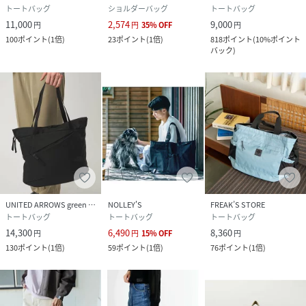
トートバッグ
ショルダーバッグ
トートバッグ
11,000
2,574
9,000
円
円
35
%
OFF
円
100
ポイント
(
1倍
)
23
ポイント
(
1倍
)
818
ポイント
(
10%ポイント
バック
)
UNITED ARROWS green label relaxing
NOLLEY'S
FREAK’S STORE
トートバッグ
トートバッグ
トートバッグ
14,300
6,490
8,360
円
円
15
%
OFF
円
130
ポイント
(
1倍
)
59
ポイント
(
1倍
)
76
ポイント
(
1倍
)