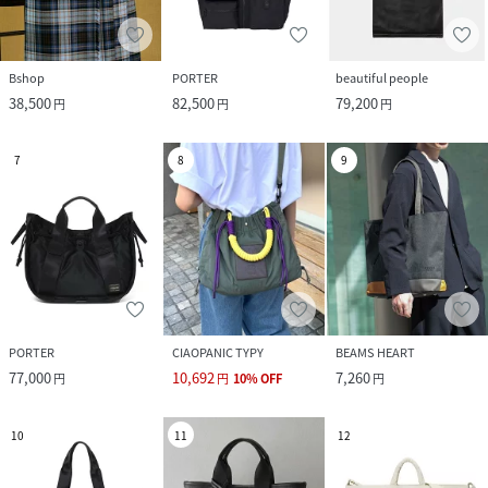
Bshop
PORTER
beautiful people
38,500
82,500
79,200
円
円
円
7
8
9
PORTER
CIAOPANIC TYPY
BEAMS HEART
77,000
10,692
7,260
円
円
10
%
OFF
円
10
11
12