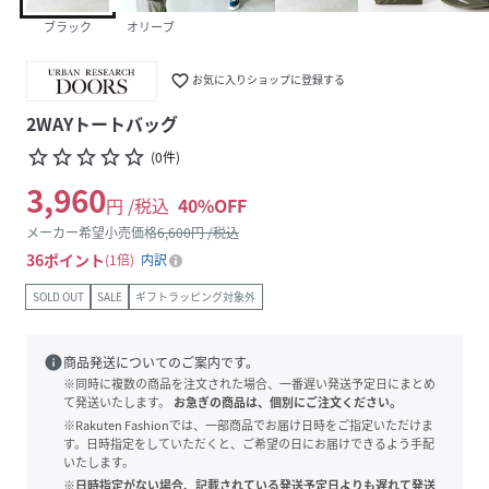
ブラック
オリーブ
favorite_border
お気に入りショップに登録する
2WAYトートバッグ
star_border
star_border
star_border
star_border
star_border
(
0
件
)
3,960
円 /税込
40
%OFF
メーカー希望小売価格
6,600
円 /税込
36
ポイント
1倍
内訳
SOLD OUT
SALE
ギフトラッピング対象外
info
商品発送についてのご案内です。
※同時に複数の商品を注文された場合、一番遅い発送予定日にまとめ
て発送いたします。
お急ぎの商品は、個別にご注文ください。
※Rakuten Fashionでは、一部商品でお届け日時をご指定いただけま
す。日時指定をしていただくと、ご希望の日にお届けできるよう手配
いたします。
※日時指定がない場合、記載されている発送予定日よりも遅れて発送