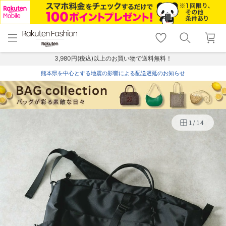
menu
home
search
favorite_border
shopping_cart
lock_outline
メニュー
トップ
検索
お気に入り
カート
ログイン
3,980円(税込)以上のお買い物で送料無料！
熊本県を中心とする地震の影響による配送遅延のお知らせ
1
/
14