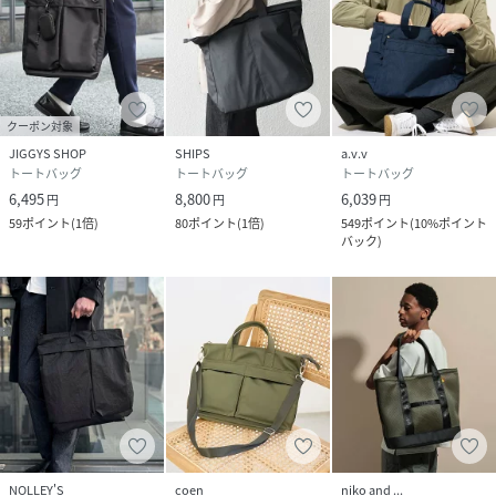
クーポン対象
JIGGYS SHOP
SHIPS
a.v.v
トートバッグ
トートバッグ
トートバッグ
6,495
8,800
6,039
円
円
円
59
ポイント
(
1倍
)
80
ポイント
(
1倍
)
549
ポイント
(
10%ポイント
バック
)
NOLLEY'S
coen
niko and ...