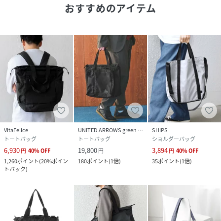
※商品の色味の目安は、商品単体の画像をご参照ください。
おすすめのアイテム
▼お気に入り登録のおすすめ▼
お気に入り登録された商品は、マイページにて現在の価格情
報や在庫状況の確認が可能です。
お買い物リストの管理にぜひご利用ください。
性別タイプ
メンズ
原産国
中国
素材
本体 :
VitaFelice
UNITED ARROWS green label relaxing
SHIPS
ポリエステル100%,裏地 :
トートバッグ
トートバッグ
ショルダーバッグ
ポリエステル100%,メッシュ :
6,930
19,800
3,894
円
40
%
OFF
円
円
40
%
OFF
ポリエステル85%,ポリウレタン15%,別布 :
1,260
ポイント
(
20%ポイン
180
ポイント
(
1倍
)
35
ポイント
(
1倍
)
ナイロン100%
トバック
)
サイズ
-
品番
RM6079_DR26230
(
DR26230-1180301-hn-1 RM6079
)