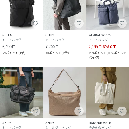
STEPS
SHIPS
GLOBAL WORK
トートバッグ
トートバッグ
トートバッグ
6,490
7,700
2,195
円
円
円
60
%
OFF
59
ポイント
(
1倍
)
70
ポイント
(
1倍
)
199
ポイント
(
10%ポイント
バック
)
SHIPS
SHIPS
NANO universe
トートバッグ
ショルダーバッグ
その他のバッグ