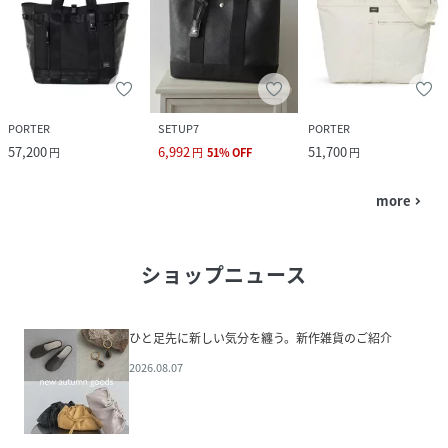
PORTER
SETUP7
PORTER
57,200
6,992
51,700
円
円
51
%
OFF
円
more
navigate_next
ショップニュース
ひと足先に新しい気分を纏う。新作雑貨のご紹介
2026.08.07