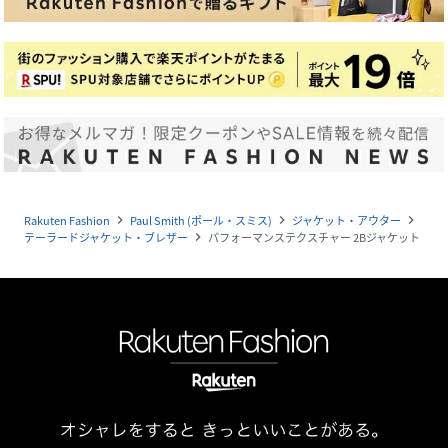
Rakuten Fashion
Paul Smith (ポール・スミス)
ジャケット・アウター
navigate_next
navigate_next
navigate_next
テーラードジャケット・ブレザー
パフォーマンステクスチャー 2Bジャケット
navigate_next