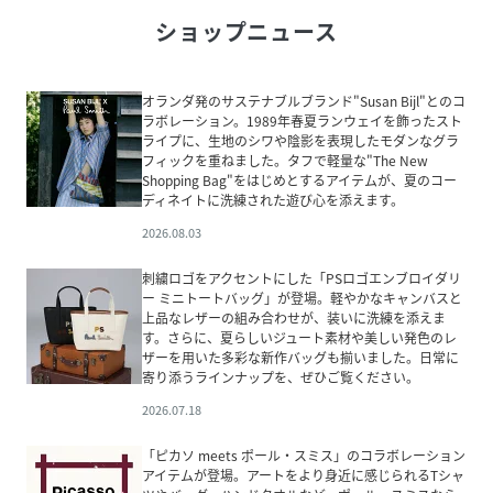
ショップニュース
オランダ発のサステナブルブランド"Susan Bijl"とのコ
ラボレーション。1989年春夏ランウェイを飾ったスト
ライプに、生地のシワや陰影を表現したモダンなグラ
フィックを重ねました。タフで軽量な"The New
Shopping Bag"をはじめとするアイテムが、夏のコー
ディネイトに洗練された遊び心を添えます。
2026.08.03
刺繍ロゴをアクセントにした「PSロゴエンブロイダリ
ー ミニトートバッグ」が登場。軽やかなキャンバスと
上品なレザーの組み合わせが、装いに洗練を添えま
す。さらに、夏らしいジュート素材や美しい発色のレ
ザーを用いた多彩な新作バッグも揃いました。日常に
寄り添うラインナップを、ぜひご覧ください。
2026.07.18
「ピカソ meets ポール・スミス」のコラボレーション
アイテムが登場。アートをより身近に感じられるTシャ