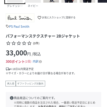
グレイッシュベージュ
ネイビー
favorite_border
お気に入りショップに登録する
PS Paul Smith
sell
パフォーマンステクスチャー 2Bジャケット
star_border
star_border
star_border
star_border
star_border
(
0
件
)
33,000
円 /税込
300
ポイント
1倍
内訳
local_shipping
4-18日以内発送予定
※サイズ・カラーによりお届け日が異なる場合があります。
再入荷
ギフトラッピング対象外
info
商品発送についてのご案内です。
※同時に複数の商品を注文された場合、一番遅い発送予定日にまとめ
て発送いたします。
お急ぎの商品は、個別にご注文ください。