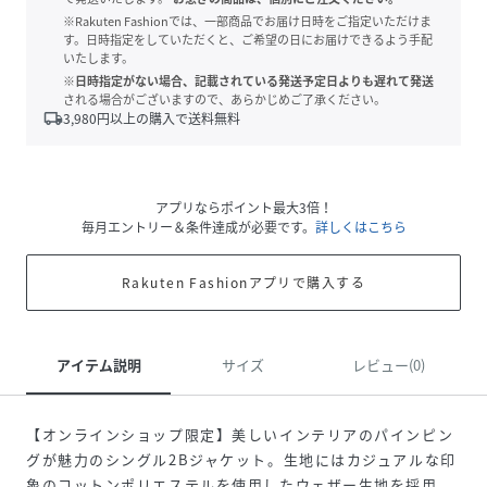
※Rakuten Fashionでは、一部商品でお届け日時をご指定いただけま
す。日時指定をしていただくと、ご希望の日にお届けできるよう手配
いたします。
※日時指定がない場合、記載されている発送予定日よりも遅れて発送
される場合がございますので、あらかじめご了承ください。
local_shipping
3,980
円以上の購入で送料無料
アプリならポイント最大3倍！
毎月エントリー＆条件達成が必要です。
詳しくはこちら
Rakuten Fashionアプリで購入する
アイテム説明
サイズ
レビュー(0)
【オンラインショップ限定】美しいインテリアのパインピン
グが魅力のシングル2Bジャケット。生地にはカジュアルな印
象のコットンポリエステルを使用したウェザー生地を採用。