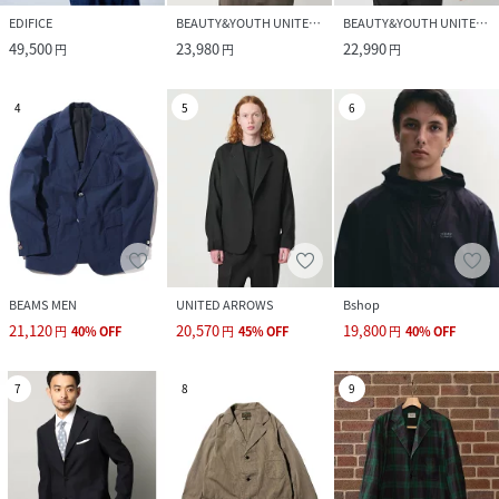
EDIFICE
BEAUTY&YOUTH UNITED ARROWS
BEAUTY&YOUTH UNITED ARROWS
49,500
23,980
22,990
円
円
円
4
5
6
BEAMS MEN
UNITED ARROWS
Bshop
21,120
20,570
19,800
円
40
%
OFF
円
45
%
OFF
円
40
%
OFF
7
8
9