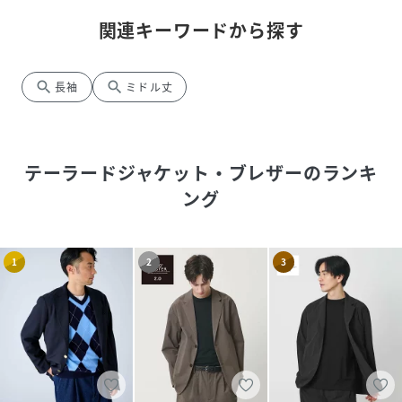
関連キーワードから探す
search
search
長袖
ミドル丈
テーラードジャケット・ブレザー
のランキ
ング
1
2
3