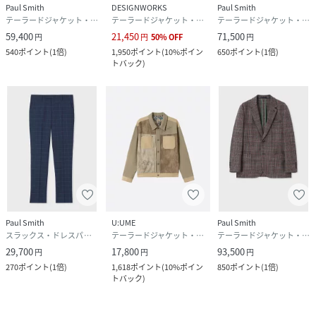
Paul Smith
DESIGNWORKS
Paul Smith
テーラードジャケット・ブレザー
テーラードジャケット・ブレザー
テーラードジャケット・ブレザー
59,400
21,450
71,500
円
円
50
%
OFF
円
540
ポイント
(
1倍
)
1,950
ポイント
(
10%ポイン
650
ポイント
(
1倍
)
トバック
)
Paul Smith
U:UME
Paul Smith
スラックス・ドレスパンツ
テーラードジャケット・ブレザー
テーラードジャケット・ブレザー
29,700
17,800
93,500
円
円
円
270
ポイント
(
1倍
)
1,618
ポイント
(
10%ポイン
850
ポイント
(
1倍
)
トバック
)