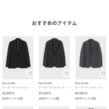
(
162700EC2308-190-S RM6032
)
おすすめのアイテム
Paul Smith
Paul Smith
Paul Smith
テーラードジャケット・ブレザー
テーラードジャケット・ブレザー
テーラードジャケット・ブレザー
33,000
39,600
44,000
円
円
円
300
ポイント
(
1倍
)
360
ポイント
(
1倍
)
400
ポイント
(
1倍
)