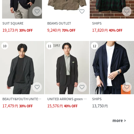
SUIT SQUARE
BEAMS OUTLET
SHIPS
19,173
9,240
17,820
円
30
%
OFF
円
70
%
OFF
円
40
%
OFF
10
11
12
BEAUTY&YOUTH UNITED ARROWS
UNITED ARROWS green label relaxing
SHIPS
17,479
15,576
13,750
円
30
%
OFF
円
40
%
OFF
円
more
navigate_next