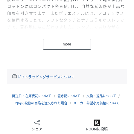
コットンにはコンパクト糸を使用し、自然な光沢感が上品な
印象を引き立てます。またポリエステルには、ソロテックス
を使用することで、ソフトなタッチとナチュラルなストレッ
チで、着心地にもこだわりました。シンプルでありながら
も、腰ポケットの中縫い仕様や、本水牛ボタンでラグジュア
リー感をプラス。軽やかなアンコン仕立てにより、カジュア
more
ルスタイルにも最適な万能ジャケットです。中国製
MODEL：H183 B83 W77 H89 着用サイズ：LARGE
性別タイプ
メンズ
redeem
ギフトラッピングサービスについて
原産国
-
発送日・在庫表記について
置き配について
交換・返品について
素材
表地:
コットン66%,, ポリエステル34%,, 裏地:
同時に複数の商品を注文された場合
メーカー希望小売価格について
ポリエステル
サイズ
S、M、L、L2、XL
シェア
ROOMに投稿
品番
RM6032_162700EC2308