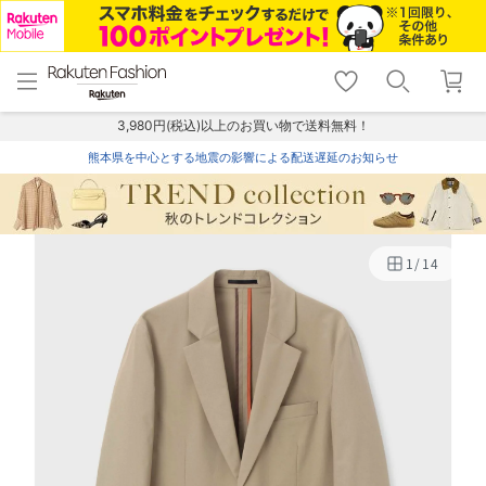
menu
home
search
favorite_border
shopping_cart
lock_outline
メニュー
トップ
検索
お気に入り
カート
ログイン
3,980円(税込)以上のお買い物で送料無料！
熊本県を中心とする地震の影響による配送遅延のお知らせ
1
/
14