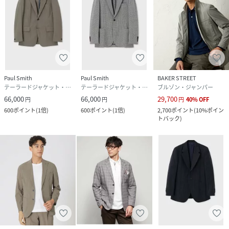
Paul Smith
Paul Smith
BAKER STREET
テーラードジャケット・ブレザー
テーラードジャケット・ブレザー
ブルゾン・ジャンパー
66,000
66,000
29,700
円
円
円
40
%
OFF
600
ポイント
(
1倍
)
600
ポイント
(
1倍
)
2,700
ポイント
(
10%ポイン
トバック
)