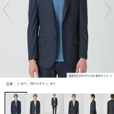
身長187 B90 W75 H85 着用サイズ：L
在庫：
M
あり
L
残りわずか
LL
あり