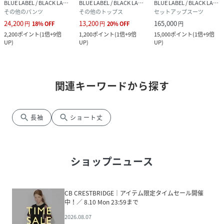
BLUE LABEL / BLACK LABEL CRESTBRIDGE
BLUE LABEL / BLACK LABEL CRESTBRIDGE
BLUE LABEL / BLACK LABEL CRESTBRIDGE
その他のパンツ
その他のトップス
セットアップスーツ
24,200
13,200
165,000
円
18
%
OFF
円
20
%
OFF
円
2,200
ポイント
(
1倍+9倍
1,200
ポイント
(
1倍+9倍
15,000
ポイント
(
1倍+9倍
UP
)
UP
)
UP
)
関連キーワードから探す
search
search
長袖
ショート丈
ショップニュース
CB CRESTBRIDGE│アイテム限定タイムセール開催
中！／ 8.10 Mon 23:59まで
2026.08.07