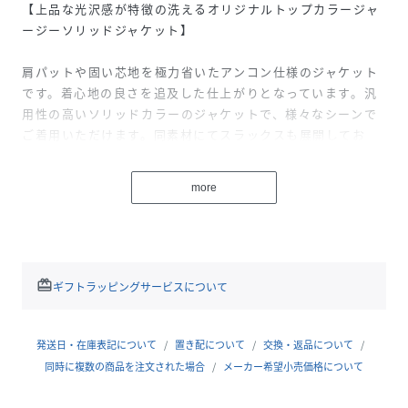
【上品な光沢感が特徴の洗えるオリジナルトップカラージャ
ージーソリッドジャケット】
肩パットや固い芯地を極力省いたアンコン仕様のジャケット
です。着心地の良さを追及した仕上がりとなっています。汎
用性の高いソリッドカラーのジャケットで、様々なシーンで
ご着用いただけます。同素材にてスラックスも展開してお
り、セットアップスーツとしてもご着用いただけます。洗濯
機での洗濯が可能なイージーケアアイテム。
more
同素材のトラウザーズ：51Q32-752
日本で最も長い歴史のあるスーツ生地メーカーである御幸毛
織の別注素材を使用しています。6色のカラーをブレンドし
た別注トップ染め糸を使用したモクロディー素材。スムース
redeem
ギフトラッピングサービスについて
編みをベースにした両面編みの変化組織で、編地がしっかり
としており高密度で滑らかな表面が特徴です。加工面では煎
毛工程で不要な毛羽を刈り、シルキー加工で上品な光沢を付
発送日・在庫表記について
置き配について
交換・返品について
け高級感ある素材に仕上げております。また伸縮性があるた
同時に複数の商品を注文された場合
メーカー希望小売価格について
め、着心地の良さも兼ね備えています。