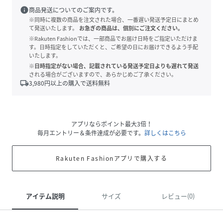
info
商品発送についてのご案内です。
※同時に複数の商品を注文された場合、一番遅い発送予定日にまとめ
て発送いたします。
お急ぎの商品は、個別にご注文ください。
※Rakuten Fashionでは、一部商品でお届け日時をご指定いただけま
す。日時指定をしていただくと、ご希望の日にお届けできるよう手配
いたします。
※日時指定がない場合、記載されている発送予定日よりも遅れて発送
される場合がございますので、あらかじめご了承ください。
local_shipping
3,980
円以上の購入で送料無料
アプリならポイント最大3倍！
毎月エントリー＆条件達成が必要です。
詳しくはこちら
Rakuten Fashionアプリで購入する
アイテム説明
サイズ
レビュー(0)