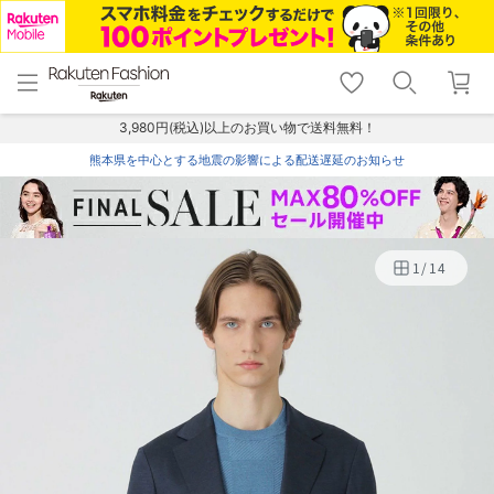
menu
home
search
favorite_border
shopping_cart
lock_outline
メニュー
トップ
検索
お気に入り
カート
ログイン
3,980円(税込)以上のお買い物で送料無料！
熊本県を中心とする地震の影響による配送遅延のお知らせ
1
/
14