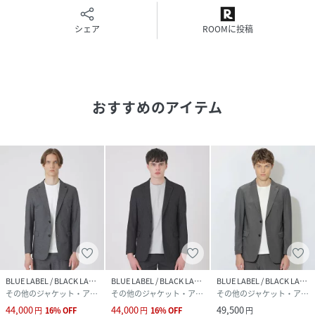
シェア
ROOMに投稿
身長187B90W75H85着用サイズ：L
おすすめのアイテム
性別タイプ
メンズ
原産国
ベトナム製
素材
羊毛67% ポリエステル33%
サイズ
M、L、LL
品番
RM5928_07
(
51D32752---07-M RM5928
)
BLUE LABEL / BLACK LABEL CRESTBRIDGE
BLUE LABEL / BLACK LABEL CRESTBRIDGE
BLUE LABEL / BLACK LABEL CRESTBRIDGE
その他のジャケット・アウター
その他のジャケット・アウター
その他のジャケット・アウター
44,000
44,000
49,500
円
16
%
OFF
円
16
%
OFF
円