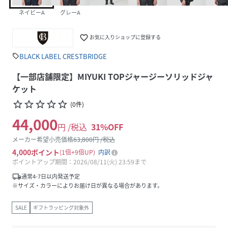
ネイビーA
グレーA
favorite_border
お気に入りショップに登録する
BLACK LABEL CRESTBRIDGE
sell
【一部店舗限定】MIYUKI TOPジャージーソリッドジャ
ケット
star_border
star_border
star_border
star_border
star_border
(
0
件
)
44,000
円 /税込
31
%OFF
メーカー希望小売価格
63,800
円 /税込
4,000
ポイント
1倍
9倍UP
内訳
ポイントアップ期間：2026/08/11(火) 23:59まで
local_shipping
通常4-7日以内発送予定
※サイズ・カラーによりお届け日が異なる場合があります。
SALE
ギフトラッピング対象外