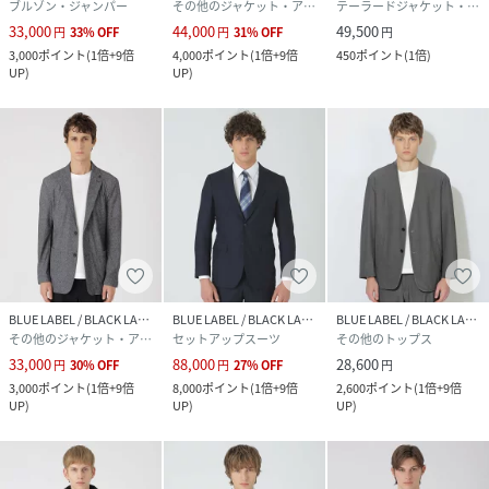
ブルゾン・ジャンパー
その他のジャケット・アウター
テーラードジャケット・ブレザー
33,000
44,000
49,500
円
33
%
OFF
円
31
%
OFF
円
3,000
ポイント
(
1倍+9倍
4,000
ポイント
(
1倍+9倍
450
ポイント
(
1倍
)
UP
)
UP
)
BLUE LABEL / BLACK LABEL CRESTBRIDGE
BLUE LABEL / BLACK LABEL CRESTBRIDGE
BLUE LABEL / BLACK LABEL CRESTBRIDGE
その他のジャケット・アウター
セットアップスーツ
その他のトップス
33,000
88,000
28,600
円
30
%
OFF
円
27
%
OFF
円
3,000
ポイント
(
1倍+9倍
8,000
ポイント
(
1倍+9倍
2,600
ポイント
(
1倍+9倍
UP
)
UP
)
UP
)