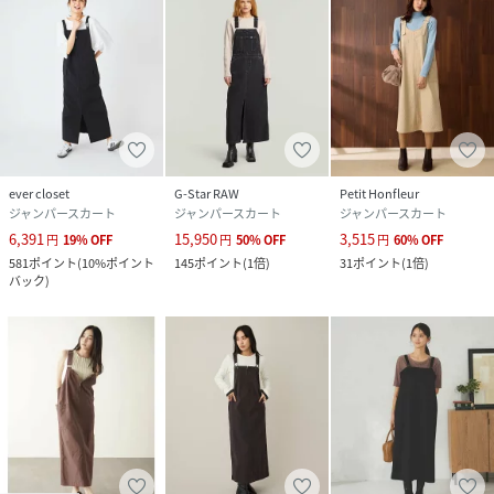
ever closet
G-Star RAW
Petit Honfleur
ジャンパースカート
ジャンパースカート
ジャンパースカート
6,391
15,950
3,515
円
19
%
OFF
円
50
%
OFF
円
60
%
OFF
581
ポイント
(
10%ポイント
145
ポイント
(
1倍
)
31
ポイント
(
1倍
)
バック
)