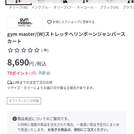
オリーブ(46)
インクブルー(56)
オリーブxブラウン(81)
チャコールグレー(04)
ブラック(05)
ブラウン
favorite_border
お気に入りショップに登録する
gym master/(W)ストレッチヘリンボーンジャンパース
カート
star_border
star_border
star_border
star_border
star_border
(
-
件
)
8,690
円 /税込
79
ポイント
1倍
内訳
local_shipping
12時までの注文で当日出荷
※サイズ・カラーによりお届け日が異なる場合があります。
ギフトラッピング対象
info
商品発送についてのご案内です。
※同時に複数の商品を注文された場合、一番遅い発送予定日にまとめ
て発送いたします。
お急ぎの商品は、個別にご注文ください。