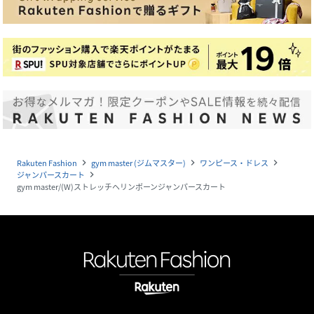
Rakuten Fashion
gym master (ジムマスター)
ワンピース・ドレス
navigate_next
navigate_next
navigate_next
ジャンパースカート
navigate_next
gym master/(W)ストレッチヘリンボーンジャンパースカート