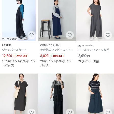
クーポン対象
LASUD
COMME CA ISM
gym master
ジャンパースカート
その他のワンピース・ドレス
オールインワン・つなぎ
12,800
8,009
8,690
円
28
%
OFF
円
10
%
OFF
円
1,163
ポイント
(
10%ポイン
728
ポイント
(
10%ポイント
79
ポイント
(
1倍
)
トバック
)
バック
)