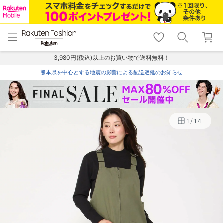
menu
home
search
favorite_border
shopping_cart
lock_outline
メニュー
トップ
検索
お気に入り
カート
ログイン
3,980円(税込)以上のお買い物で送料無料！
熊本県を中心とする地震の影響による配送遅延のお知らせ
1
/
14