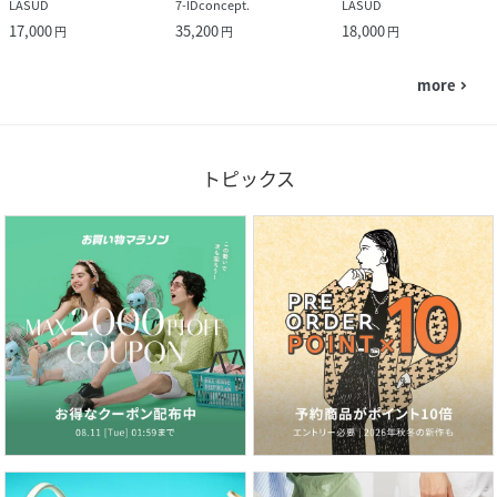
LASUD
7-IDconcept.
LASUD
17,000
35,200
18,000
円
円
円
more
navigate_next
トピックス