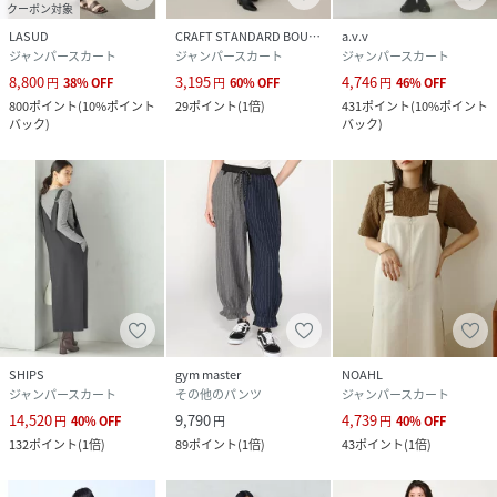
クーポン対象
LASUD
CRAFT STANDARD BOUTIQUE
a.v.v
ジャンパースカート
ジャンパースカート
ジャンパースカート
8,800
3,195
4,746
円
38
%
OFF
円
60
%
OFF
円
46
%
OFF
800
ポイント
(
10%ポイント
29
ポイント
(
1倍
)
431
ポイント
(
10%ポイント
バック
)
バック
)
SHIPS
gym master
NOAHL
ジャンパースカート
その他のパンツ
ジャンパースカート
14,520
9,790
4,739
円
40
%
OFF
円
円
40
%
OFF
132
ポイント
(
1倍
)
89
ポイント
(
1倍
)
43
ポイント
(
1倍
)