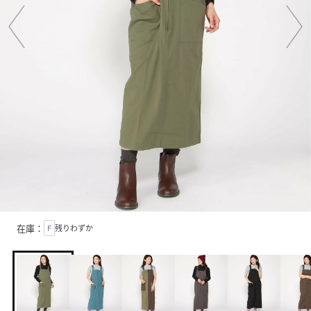
在庫：
F
残りわずか