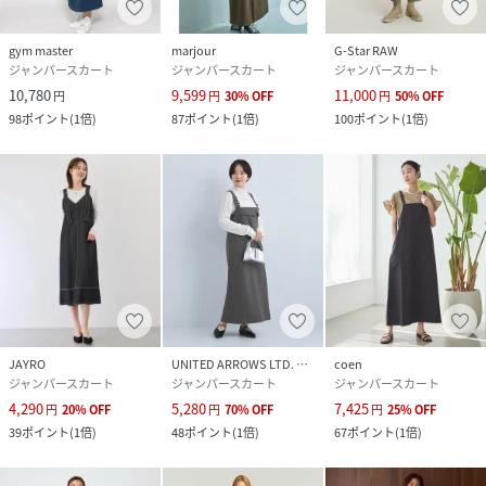
gym master
marjour
G-Star RAW
ジャンパースカート
ジャンパースカート
ジャンパースカート
10,780
9,599
11,000
円
円
30
%
OFF
円
50
%
OFF
98
ポイント
(
1倍
)
87
ポイント
(
1倍
)
100
ポイント
(
1倍
)
JAYRO
UNITED ARROWS LTD. OUTLET
coen
ジャンパースカート
ジャンパースカート
ジャンパースカート
4,290
5,280
7,425
円
20
%
OFF
円
70
%
OFF
円
25
%
OFF
39
ポイント
(
1倍
)
48
ポイント
(
1倍
)
67
ポイント
(
1倍
)