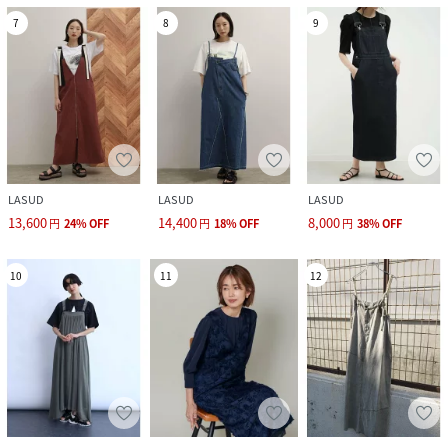
7
8
9
LASUD
LASUD
LASUD
13,600
14,400
8,000
円
24
%
OFF
円
18
%
OFF
円
38
%
OFF
10
11
12