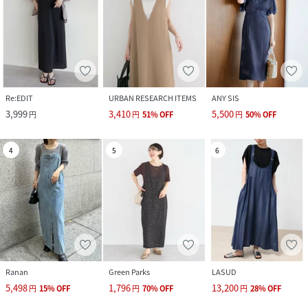
Re:EDIT
URBAN RESEARCH ITEMS
ANY SIS
3,999
3,410
5,500
円
円
51
%
OFF
円
50
%
OFF
4
5
6
Ranan
Green Parks
LASUD
5,498
1,796
13,200
円
15
%
OFF
円
70
%
OFF
円
28
%
OFF