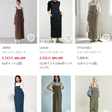
クーポン対象
JAYRO
LASUD
STYLE DELI
ジャンパースカート
ジャンパースカート
ジャンパースカート
4,543
8,000
7,900
円
30
%
OFF
円
38
%
OFF
円
41
ポイント
(
1倍
)
727
ポイント
(
10%ポイント
71
ポイント
(
1倍
)
バック
)