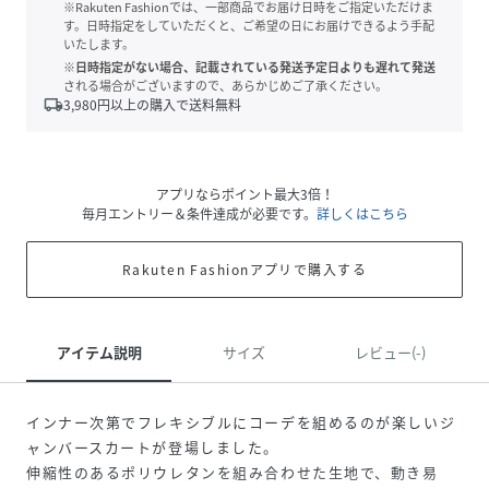
※Rakuten Fashionでは、一部商品でお届け日時をご指定いただけま
す。日時指定をしていただくと、ご希望の日にお届けできるよう手配
いたします。
※日時指定がない場合、記載されている発送予定日よりも遅れて発送
される場合がございますので、あらかじめご了承ください。
local_shipping
3,980
円以上の購入で送料無料
アプリならポイント最大3倍！
毎月エントリー＆条件達成が必要です。
詳しくはこちら
Rakuten Fashionアプリで購入する
アイテム説明
サイズ
レビュー(-)
インナー次第でフレキシブルにコーデを組めるのが楽しいジ
ャンバースカートが登場しました。
伸縮性のあるポリウレタンを組み合わせた生地で、動き易