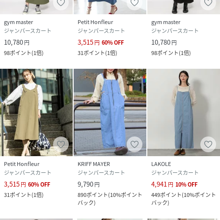
gym master
Petit Honfleur
gym master
ジャンパースカート
ジャンパースカート
ジャンパースカート
10,780
3,515
10,780
円
円
60
%
OFF
円
98
ポイント
(
1倍
)
31
ポイント
(
1倍
)
98
ポイント
(
1倍
)
Petit Honfleur
KRIFF MAYER
LAKOLE
ジャンパースカート
ジャンパースカート
ジャンパースカート
3,515
9,790
4,941
円
60
%
OFF
円
円
10
%
OFF
31
ポイント
(
1倍
)
890
ポイント
(
10%ポイント
449
ポイント
(
10%ポイント
バック
)
バック
)