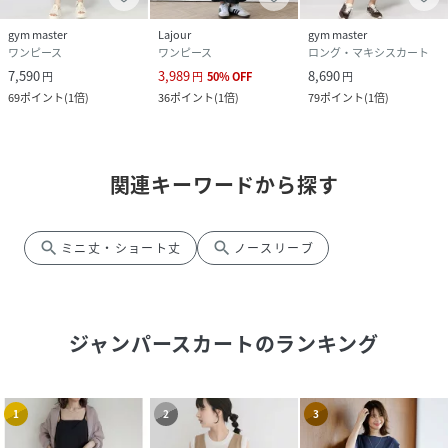
gym master
Lajour
gym master
ワンピース
ワンピース
ロング・マキシスカート
7,590
3,989
8,690
円
円
50
%
OFF
円
69
ポイント
(
1倍
)
36
ポイント
(
1倍
)
79
ポイント
(
1倍
)
関連キーワードから探す
search
search
ミニ丈・ショート丈
ノースリーブ
ジャンパースカート
のランキング
1
2
3