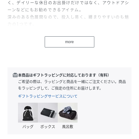
く、デイリーな休日のお出掛けだけではなく、アウトドアシ
ーンなどにもお勧めできるアイテム。
深みのある色展開なので、投入し易く、纏まりやすいのも魅
力の1つです。
モデル身長：162cm 着用サイズ：F
more
性別タイプ
レディース
原産国
中国
redeem
本商品はギフトラッピングに対応しております（有料）
ご希望の際は、ラッピングと商品を一緒にご注文ください。商品
素材
コットン97%
をラッピングして、ご指定の住所にお届けします。
ポリウレタン3%
ギフトラッピングサービスについて
サイズ
F
クリーニング
洗濯機洗い可
バッグ
ボックス
風呂敷
品番
RM4870_G721714
(
G721714-56-F RM4870
)