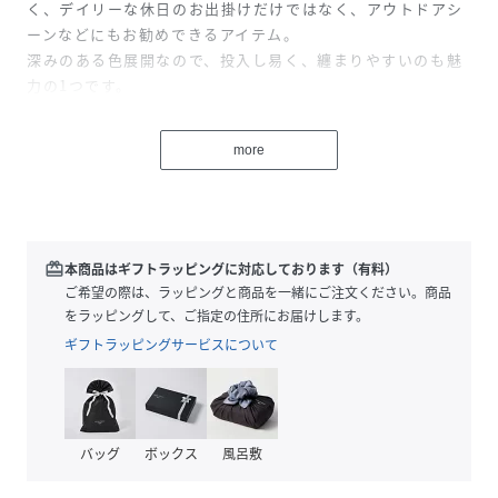
く、デイリーな休日のお出掛けだけではなく、アウトドアシ
ーンなどにもお勧めできるアイテム。
深みのある色展開なので、投入し易く、纏まりやすいのも魅
力の1つです。
モデル身長：162cm 着用サイズ：F
more
性別タイプ
レディース
原産国
中国
redeem
本商品はギフトラッピングに対応しております（有料）
ご希望の際は、ラッピングと商品を一緒にご注文ください。商品
素材
コットン97%
をラッピングして、ご指定の住所にお届けします。
ポリウレタン3%
ギフトラッピングサービスについて
サイズ
F
クリーニング
洗濯機洗い可
バッグ
ボックス
風呂敷
品番
RM4870_G721714
(
G721714-56-F RM4870
)