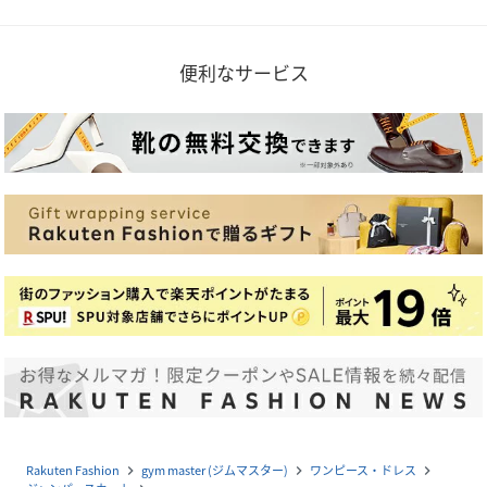
便利なサービス
Rakuten Fashion
gym master (ジムマスター)
ワンピース・ドレス
navigate_next
navigate_next
navigate_next