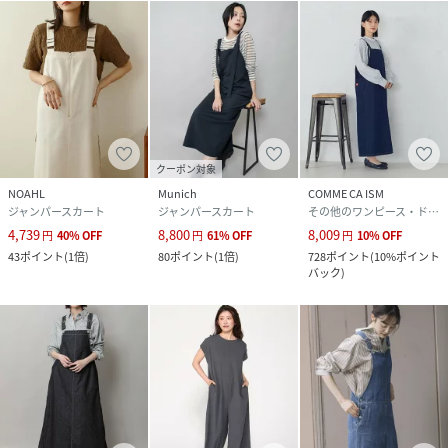
クーポン対象
NOAHL
Munich
COMME CA ISM
ジャンパースカート
ジャンパースカート
その他のワンピース・ドレス
4,739
8,800
8,009
円
40
%
OFF
円
61
%
OFF
円
10
%
OFF
43
ポイント
(
1倍
)
80
ポイント
(
1倍
)
728
ポイント
(
10%ポイント
バック
)