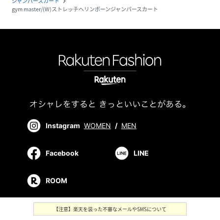
ジャンパースカート
navigate_next
gym master/(W)ストレッチヘリンボーンジャンパースカート
Instagram
WOMEN
/
MEN
Facebook
LINE
ROOM
【注意】楽天を装った不審なメールやSMSについて