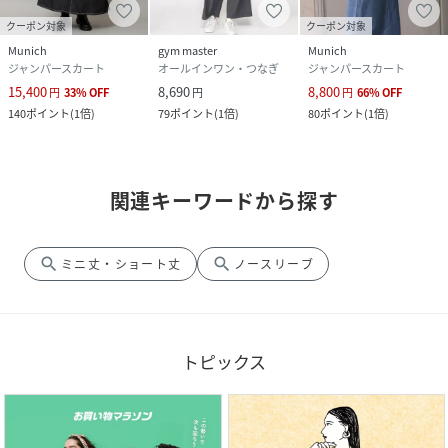
クーポン対象
クーポン対象
Munich
gym master
Munich
ジャンパースカート
オールインワン・つなぎ
ジャンパースカート
15,400
8,690
8,800
円
33
%
OFF
円
円
66
%
OFF
140
ポイント
(
1倍
)
79
ポイント
(
1倍
)
80
ポイント
(
1倍
)
関連キーワードから探す
search
search
ミニ丈・ショート丈
ノースリーブ
トピックス