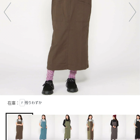
在庫：
F
残りわずか