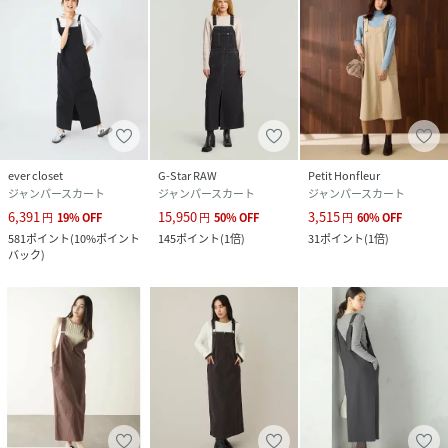
ever closet
G-Star RAW
Petit Honfleur
ジャンパースカート
ジャンパースカート
ジャンパースカート
6,391
15,950
3,515
円
19
%
OFF
円
50
%
OFF
円
60
%
OFF
581
ポイント
(
10%ポイント
145
ポイント
(
1倍
)
31
ポイント
(
1倍
)
バック
)