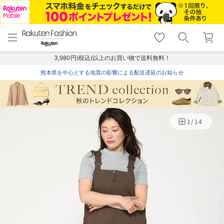
menu
home
search
favorite_border
shopping_cart
lock_outline
メニュー
トップ
検索
お気に入り
カート
ログイン
3,980円(税込)以上のお買い物で送料無料！
熊本県を中心とする地震の影響による配送遅延のお知らせ
1
/
14