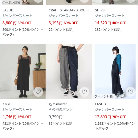
クーポン対象
LASUD
CRAFT STANDARD BOUTIQUE
SHIPS
ジャンパースカート
ジャンパースカート
ジャンパースカート
8,800
3,195
14,520
円
38
%
OFF
円
60
%
OFF
円
40
%
OFF
800
ポイント
(
10%ポイント
29
ポイント
(
1倍
)
132
ポイント
(
1倍
)
バック
)
クーポン対象
a.v.v
gym master
LASUD
ジャンパースカート
その他のパンツ
ジャンパースカート
4,746
9,790
12,800
円
46
%
OFF
円
円
28
%
OFF
431
ポイント
(
10%ポイント
89
ポイント
(
1倍
)
1,163
ポイント
(
10%ポイン
バック
)
トバック
)