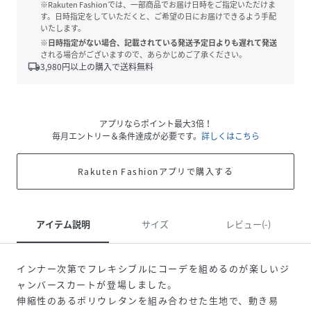
※Rakuten Fashionでは、一部商品でお届け日時をご指定いただけま
す。日時指定をしていただくと、ご希望の日にお届けできるよう手配
いたします。
※日時指定がない場合、記載されている発送予定日よりも遅れて発送
される場合がございますので、あらかじめご了承ください。
local_shipping
3,980
円以上の購入で送料無料
アプリならポイント最大3倍！
毎月エントリー＆条件達成が必要です。
詳しくはこちら
Rakuten Fashionアプリで購入する
アイテム説明
サイズ
レビュー(-)
インナー次第でフレキシブルにコーデを組めるのが楽しいジ
ャンバースカートが登場しました。
伸縮性のあるポリウレタンを組み合わせた生地で、動き易