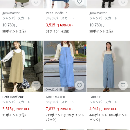
gym master
Petit Honfleur
gym master
ジャンパースカート
ジャンパースカート
ジャンパースカート
10,780
3,515
10,780
円
円
60
%
OFF
円
98
ポイント
(
1倍
)
31
ポイント
(
1倍
)
98
ポイント
(
1倍
)
クーポン対象
Petit Honfleur
KRIFF MAYER
LAKOLE
ジャンパースカート
ジャンパースカート
ジャンパースカート
3,515
7,832
4,941
円
60
%
OFF
円
20
%
OFF
円
10
%
OFF
31
ポイント
(
1倍
)
712
ポイント
(
10%ポイント
449
ポイント
(
10%ポイント
バック
)
バック
)