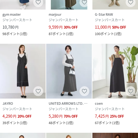
gym master
marjour
G-Star RAW
ジャンパースカート
ジャンパースカート
ジャンパースカート
10,780
9,599
11,000
円
円
30
%
OFF
円
50
%
OFF
98
ポイント
(
1倍
)
87
ポイント
(
1倍
)
100
ポイント
(
1倍
)
JAYRO
UNITED ARROWS LTD. OUTLET
coen
ジャンパースカート
ジャンパースカート
ジャンパースカート
4,290
5,280
7,425
円
20
%
OFF
円
70
%
OFF
円
25
%
OFF
39
ポイント
(
1倍
)
48
ポイント
(
1倍
)
67
ポイント
(
1倍
)