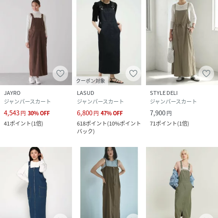
クーポン対象
JAYRO
LASUD
STYLE DELI
ジャンパースカート
ジャンパースカート
ジャンパースカート
4,543
6,800
7,900
円
30
%
OFF
円
47
%
OFF
円
41
ポイント
(
1倍
)
618
ポイント
(
10%ポイント
71
ポイント
(
1倍
)
バック
)