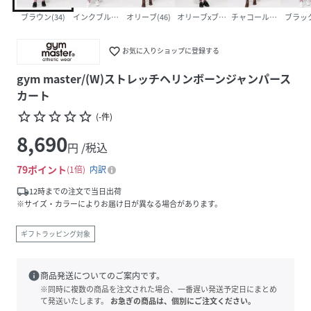
ブラウン(34)
インクブルー(56)
オリーブ(46)
オリーブxブラウン(81)
チャコールグレー(04)
ブラック
favorite_border
お気に入りショップに登録する
gym master/(W)ストレッチヘリンボーンジャンパース
カート
star_border
star_border
star_border
star_border
star_border
(
-
件
)
8,690
円 /税込
79
ポイント
1倍
内訳
local_shipping
12時までの注文で当日出荷
※サイズ・カラーによりお届け日が異なる場合があります。
ギフトラッピング対象
info
商品発送についてのご案内です。
※同時に複数の商品を注文された場合、一番遅い発送予定日にまとめ
て発送いたします。
お急ぎの商品は、個別にご注文ください。